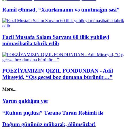
Ramil Əhməd, “Xatırlamanın və unutmağın səsi”
Fazil Mustafa Salam Sarvanı 60 illik yubileyi
münasibətilə təbrik edib
POEZİYAMIZIN QIZIL FONDUNDAN - Adil
Mirseyid, “Qış gecəsi boz dumana bürünür…”
More...
Yarım qaldığım yer
“Ruhun pıçıltısı” Təranə Turan Rəhimli ilə
Doğum gününüz mübarək, ölümsüzlər!