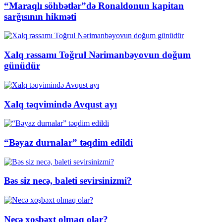
“Maraqlı söhbətlər”də Ronaldonun kapitan
sarğısının hikməti
Xalq rəssamı Toğrul Nərimanbəyovun doğum
günüdür
Xalq təqvimində Avqust ayı
“Bəyaz durnalar” təqdim edildi
Bəs siz necə, baleti sevirsinizmi?
Necə xoşbəxt olmaq olar?