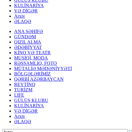
GÜLÜŞ KLUBU
KULİNARİYA
VƏ DİGƏR
Arxiv
ƏLAQƏ
ANA SƏHİFƏ
GÜNDƏM
QIZIL ALMA
ƏDƏBİYYAT
KİNO VƏ TEATR
MUSİQİ, MODA
RƏSSAMLIQ, FOTO
MÜTALİƏ MƏDƏNİYYƏTİ
BÖLGƏLƏRİMİZ
QƏRBİ AZƏRBAYCAN
REYTİNQ
TURİZM
LIFE
GÜLÜŞ KLUBU
KULİNARİYA
VƏ DİGƏR
Arxiv
ƏLAQƏ