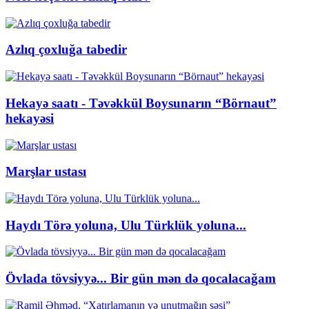
Azlıq çoxluğa tabedir
Hekayə saatı - Təvəkkül Boysunarın “Börnaut”
hekayəsi
Marşlar ustası
Haydı Törə yoluna, Ulu Türklük yoluna...
Övlada tövsiyyə... Bir gün mən də qocalacağam