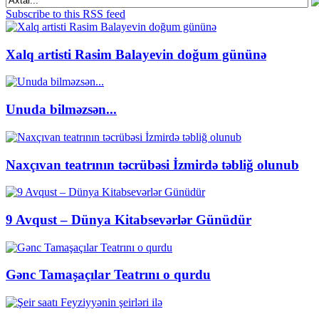
Subscribe to this RSS feed
Xalq artisti Rasim Balayevin doğum gününə
Unuda bilməzsən...
Naxçıvan teatrının təcrübəsi İzmirdə təbliğ olunub
9 Avqust – Dünya Kitabsevərlər Günüdür
Gənc Tamaşaçılar Teatrını o qurdu