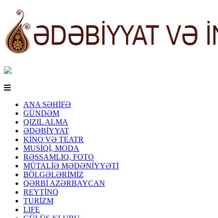
ANA SƏHİFƏ
GÜNDƏM
QIZIL ALMA
ƏDƏBİYYAT
KİNO VƏ TEATR
MUSİQİ, MODA
RƏSSAMLIQ, FOTO
MÜTALİƏ MƏDƏNİYYƏTİ
BÖLGƏLƏRİMİZ
QƏRBİ AZƏRBAYCAN
REYTİNQ
TURİZM
LIFE