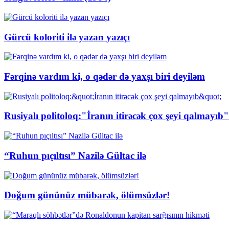
Gürcü koloriti ilə yazan yazıçı
Fərqinə vardım ki, o qədər də yaxşı biri deyiləm
Rusiyalı politoloq:"İranın itirəcək çox şeyi qalmayıb"
“Ruhun pıçıltısı” Nazilə Gültac ilə
Doğum gününüz mübarək, ölümsüzlər!