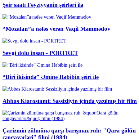
Şeir saatı Feyziyyənin şeirləri ilə
“Mozalan”a nəfəs verən Vaqif Məmmədov
Sevgi dolu insan - PORTRET
“Biri ikisində” Əminə Həbibin şeiri ilə
Abbas Kiarostami: Səssizliyin içində yazılmış bir film
Çarizmin zülmünə qarşı barışmaz ruh: "Qara gölün
cəngavərləri" filmi (1984)