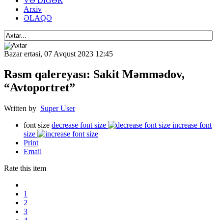
VƏ DİGƏR
Arxiv
ƏLAQƏ
Bazar ertəsi, 07 Avqust 2023 12:45
Rəsm qalereyası: Sakit Məmmədov,
“Avtoportret”
Written by
Super User
font size
decrease font size
increase font
size
Print
Email
Rate this item
1
2
3