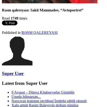
Rəsm qalereyası: Sakit Məmmədov, “Avtoportret”
Read
1749
times
Published in
RƏSM QALEREYASI
Super User
Latest from Super User
9 Avqust – Dünya Kitabsevərlər Günüdür
Unuda bilməzsən...
Naxçıvan teatrının təcrübəsi İzmirdə təbliğ olunub
Xalq artisti Rasim Balayevin doğum gününə