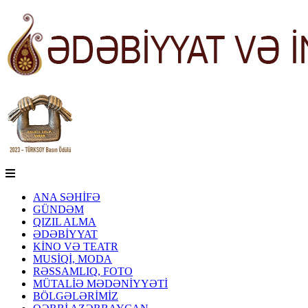
ANA SƏHİFƏ
GÜNDƏM
QIZIL ALMA
ƏDƏBİYYAT
KİNO VƏ TEATR
MUSİQİ, MODA
RƏSSAMLIQ, FOTO
MÜTALİƏ MƏDƏNİYYƏTİ
BÖLGƏLƏRİMİZ