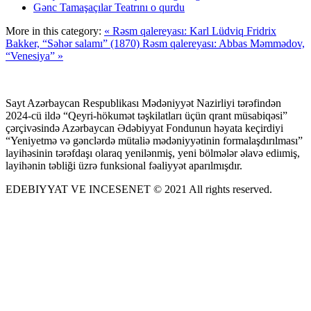
Gənc Tamaşaçılar Teatrını o qurdu
More in this category:
« Rəsm qalereyası: Karl Lüdviq Fridrix
Bakker, “Səhər salamı” (1870)
Rəsm qalereyası: Abbas Məmmədov,
“Venesiya” »
Sayt Azərbaycan Respublikası Mədəniyyət Nazirliyi tərəfindən
2024-cü ildə “Qeyri-hökumət təşkilatları üçün qrant müsabiqəsi”
çərçivəsində Azərbaycan Ədəbiyyat Fondunun həyata keçirdiyi
“Yeniyetmə və gənclərdə mütaliə mədəniyyətinin formalaşdırılması”
layihəsinin tərəfdaşı olaraq yenilənmiş, yeni bölmələr əlavə ediımiş,
layihənin təbliği üzrə funksional fəaliyyət aparılmışdır.
EDEBIYYAT VE INCESENET © 2021 All rights reserved.