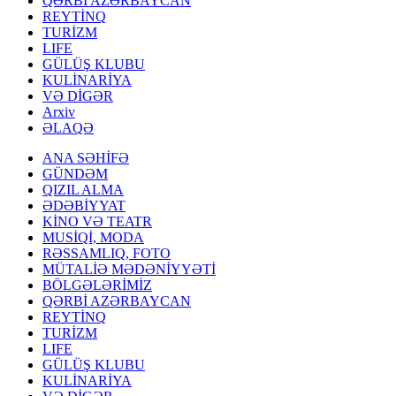
QƏRBİ AZƏRBAYCAN
REYTİNQ
TURİZM
LIFE
GÜLÜŞ KLUBU
KULİNARİYA
VƏ DİGƏR
Arxiv
ƏLAQƏ
ANA SƏHİFƏ
GÜNDƏM
QIZIL ALMA
ƏDƏBİYYAT
KİNO VƏ TEATR
MUSİQİ, MODA
RƏSSAMLIQ, FOTO
MÜTALİƏ MƏDƏNİYYƏTİ
BÖLGƏLƏRİMİZ
QƏRBİ AZƏRBAYCAN
REYTİNQ
TURİZM
LIFE
GÜLÜŞ KLUBU
KULİNARİYA