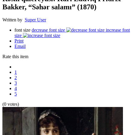
Bakker, “Səhər salamı” (1870)
Written by
Super User
font size
decrease font size
increase font
size
Print
Email
Rate this item
1
2
3
4
5
(0 votes)