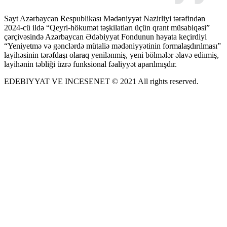
Sayt Azərbaycan Respublikası Mədəniyyət Nazirliyi tərəfindən
2024-cü ildə “Qeyri-hökumət təşkilatları üçün qrant müsabiqəsi”
çərçivəsində Azərbaycan Ədəbiyyat Fondunun həyata keçirdiyi
“Yeniyetmə və gənclərdə mütaliə mədəniyyətinin formalaşdırılması”
layihəsinin tərəfdaşı olaraq yenilənmiş, yeni bölmələr əlavə ediımiş,
layihənin təbliği üzrə funksional fəaliyyət aparılmışdır.
EDEBIYYAT VE INCESENET © 2021 All rights reserved.