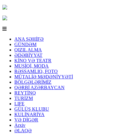
ANA SƏHİFƏ
GÜNDƏM
QIZIL ALMA
ƏDƏBİYYAT
KİNO VƏ TEATR
MUSİQİ, MODA
RƏSSAMLIQ, FOTO
MÜTALİƏ MƏDƏNİYYƏTİ
BÖLGƏLƏRİMİZ
QƏRBİ AZƏRBAYCAN
REYTİNQ
TURİZM
LIFE
GÜLÜŞ KLUBU
KULİNARİYA
VƏ DİGƏR
Arxiv
ƏLAQƏ