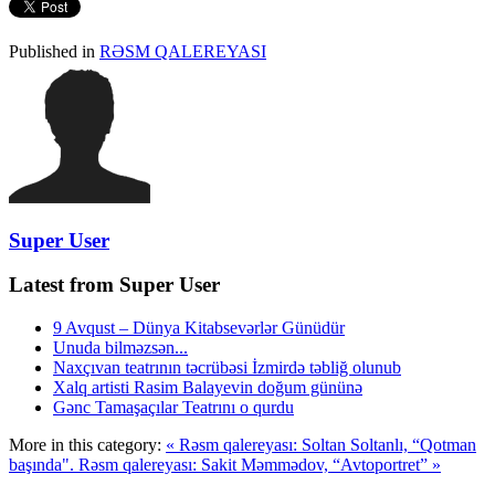
Published in
RƏSM QALEREYASI
Super User
Latest from Super User
9 Avqust – Dünya Kitabsevərlər Günüdür
Unuda bilməzsən...
Naxçıvan teatrının təcrübəsi İzmirdə təbliğ olunub
Xalq artisti Rasim Balayevin doğum gününə
Gənc Tamaşaçılar Teatrını o qurdu
More in this category:
« Rəsm qalereyası: Soltan Soltanlı, “Qotman
başında".
Rəsm qalereyası: Sakit Məmmədov, “Avtoportret” »