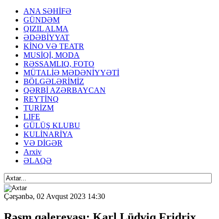
ANA SƏHİFƏ
GÜNDƏM
QIZIL ALMA
ƏDƏBİYYAT
KİNO VƏ TEATR
MUSİQİ, MODA
RƏSSAMLIQ, FOTO
MÜTALİƏ MƏDƏNİYYƏTİ
BÖLGƏLƏRİMİZ
QƏRBİ AZƏRBAYCAN
REYTİNQ
TURİZM
LIFE
GÜLÜŞ KLUBU
KULİNARİYA
VƏ DİGƏR
Arxiv
ƏLAQƏ
Çərşənbə, 02 Avqust 2023 14:30
Rəsm qalereyası: Karl Lüdviq Fridrix