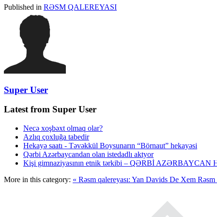
Published in
RƏSM QALEREYASI
Super User
Latest from Super User
Necə xoşbəxt olmaq olar?
Azlıq çoxluğa tabedir
Hekayə saatı - Təvəkkül Boysunarın “Börnaut” hekayəsi
Qərbi Azərbaycandan olan istedadlı aktyor
Kişi gimnaziyasının etnik tərkibi – QƏRBİ AZƏRBAYC
More in this category:
« Rəsm qalereyası: Yan Davids De Xem
Rəsm q