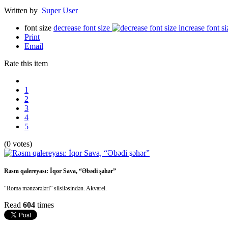
Written by
Super User
font size
decrease font size
increase font si
Print
Email
Rate this item
1
2
3
4
5
(0 votes)
Rəsm qalereyası: İqor Sava, “Əbədi şəhər”
“Roma mənzərələri” silsiləsindən. Akvarel.
Read
604
times