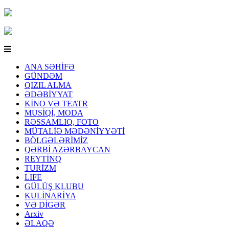
ANA SƏHİFƏ
GÜNDƏM
QIZIL ALMA
ƏDƏBİYYAT
KİNO VƏ TEATR
MUSİQİ, MODA
RƏSSAMLIQ, FOTO
MÜTALİƏ MƏDƏNİYYƏTİ
BÖLGƏLƏRİMİZ
QƏRBİ AZƏRBAYCAN
REYTİNQ
TURİZM
LIFE
GÜLÜŞ KLUBU
KULİNARİYA
VƏ DİGƏR
Arxiv
ƏLAQƏ