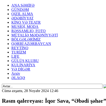
ANA SƏHİFƏ
GÜNDƏM
QIZIL ALMA
ƏDƏBİYYAT
KİNO VƏ TEATR
MUSİQİ, MODA
RƏSSAMLIQ, FOTO
MÜTALİƏ MƏDƏNİYYƏTİ
BÖLGƏLƏRİMİZ
QƏRBİ AZƏRBAYCAN
REYTİNQ
TURİZM
LIFE
GÜLÜŞ KLUBU
KULİNARİYA
VƏ DİGƏR
Arxiv
ƏLAQƏ
Cümə axşamı, 28 Noyabr 2024 12:46
Rəsm qalereyası: İqor Sava, “Əbədi şəhər