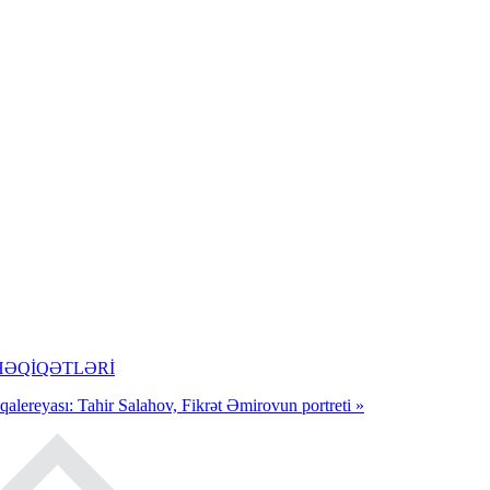
AN HƏQİQƏTLƏRİ
alereyası: Tahir Salahov, Fikrət Əmirovun portreti »