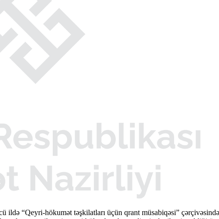
cü ildə “Qeyri-hökumət təşkilatları üçün qrant müsabiqəsi” çərçivəsi