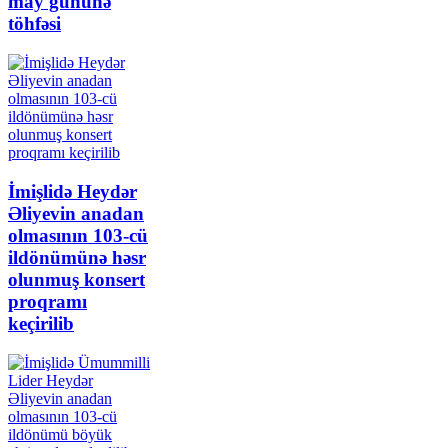
may gününə
töhfəsi
İmişlidə Heydər
Əliyevin anadan
olmasının 103-cü
ildönümünə həsr
olunmuş konsert
proqramı
keçirilib