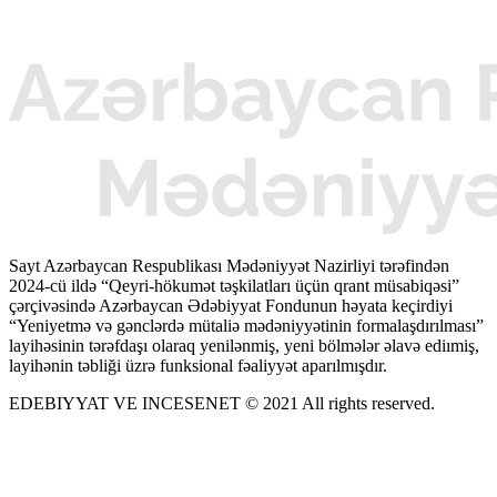
Sayt Azərbaycan Respublikası Mədəniyyət Nazirliyi tərəfindən
2024-cü ildə “Qeyri-hökumət təşkilatları üçün qrant müsabiqəsi”
çərçivəsində Azərbaycan Ədəbiyyat Fondunun həyata keçirdiyi
“Yeniyetmə və gənclərdə mütaliə mədəniyyətinin formalaşdırılması”
layihəsinin tərəfdaşı olaraq yenilənmiş, yeni bölmələr əlavə ediımiş,
layihənin təbliği üzrə funksional fəaliyyət aparılmışdır.
EDEBIYYAT VE INCESENET © 2021 All rights reserved.