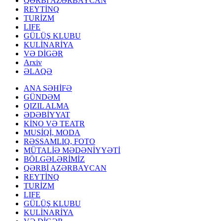
QƏRBİ AZƏRBAYCAN
REYTİNQ
TURİZM
LIFE
GÜLÜŞ KLUBU
KULİNARİYA
VƏ DİGƏR
Arxiv
ƏLAQƏ
ANA SƏHİFƏ
GÜNDƏM
QIZIL ALMA
ƏDƏBİYYAT
KİNO VƏ TEATR
MUSİQİ, MODA
RƏSSAMLIQ, FOTO
MÜTALİƏ MƏDƏNİYYƏTİ
BÖLGƏLƏRİMİZ
QƏRBİ AZƏRBAYCAN
REYTİNQ
TURİZM
LIFE
GÜLÜŞ KLUBU
KULİNARİYA