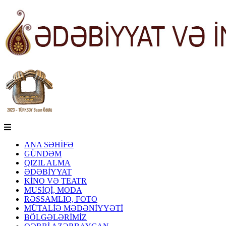
ANA SƏHİFƏ
GÜNDƏM
QIZIL ALMA
ƏDƏBİYYAT
KİNO VƏ TEATR
MUSİQİ, MODA
RƏSSAMLIQ, FOTO
MÜTALİƏ MƏDƏNİYYƏTİ
BÖLGƏLƏRİMİZ