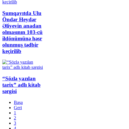
Sumqayıtda Ulu
Öndər Heydər
Əliyevin anadan
olmasının 103-cü
ildönümünə həsr
olunmuş tədbir
keçirilib
“Sözlə yazılan
tarix” adlı kitab
sərgisi
Başa
Geri
1
2
3
4