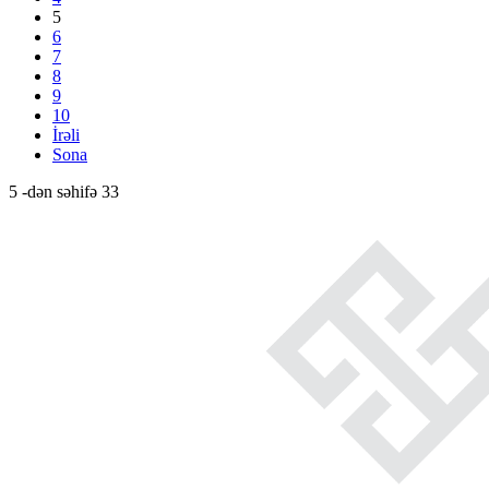
5
6
7
8
9
10
İrəli
Sona
5 -dən səhifə 33