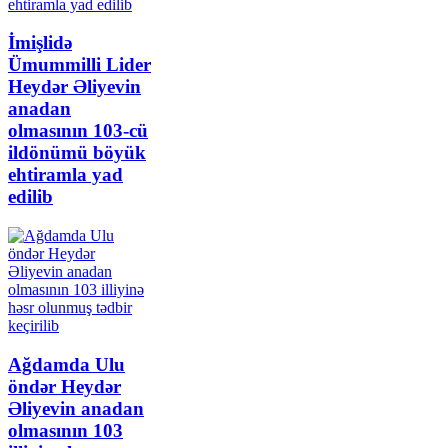
İmişlidə
Ümummilli Lider
Heydər Əliyevin
anadan
olmasının 103-cü
ildönümü böyük
ehtiramla yad
edilib
Ağdamda Ulu
öndər Heydər
Əliyevin anadan
olmasının 103