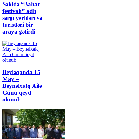
Şəkidə “Bahar
festivalı” adlı
sərgi yerliləri və
turistləri bir
araya gətirdi
Beyləqanda 15
May –
Beynəlxalq Ailə
Günü qeyd
olunub