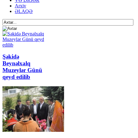
VƏ DİGƏR
Arxiv
ƏLAQƏ
Şəkidə
Beynəlxalq
Muzeylər Günü
qeyd edilib