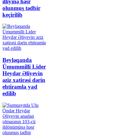
illiyinə həsr
olunmuş tədbir
keçirilib
Beyləqanda
Ümummilli Lider
Heydər Əliyevin
əziz xatirəsi dərin
ehtiramla yad
edilib