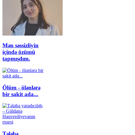
Mən səssizliyin
içində özümü
tapmışdım.
Ölüm - ölənlərə
bir sakit ada...
Tələbə