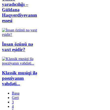
yaradıcılığı –
Güldanə
Haqverdiyevanın
essesi
İnsan özünü nə
vaxt eşidir?
Klassik musiqi ilə
poeziyanın
vəhdəti...
Başa
Geri
3
4