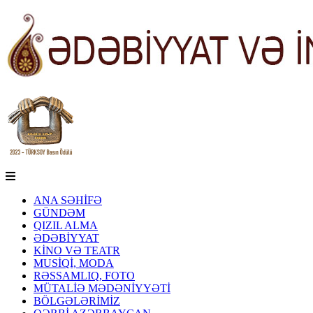
ANA SƏHİFƏ
GÜNDƏM
QIZIL ALMA
ƏDƏBİYYAT
KİNO VƏ TEATR
MUSİQİ, MODA
RƏSSAMLIQ, FOTO
MÜTALİƏ MƏDƏNİYYƏTİ
BÖLGƏLƏRİMİZ