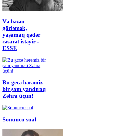
Və bəzən
gözləmək,
yaşamaq qədər
cəsarət istəyir -
ESSE
Bu gecə hərəmiz
bir şam yandıraq
Zəhra üçün!
Sonuncu sual