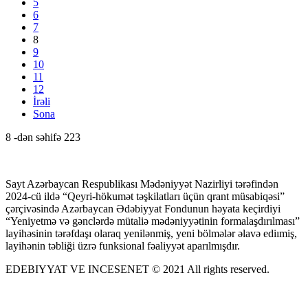
5
6
7
8
9
10
11
12
İrəli
Sona
8 -dən səhifə 223
Sayt Azərbaycan Respublikası Mədəniyyət Nazirliyi tərəfindən
2024-cü ildə “Qeyri-hökumət təşkilatları üçün qrant müsabiqəsi”
çərçivəsində Azərbaycan Ədəbiyyat Fondunun həyata keçirdiyi
“Yeniyetmə və gənclərdə mütaliə mədəniyyətinin formalaşdırılması”
layihəsinin tərəfdaşı olaraq yenilənmiş, yeni bölmələr əlavə ediımiş,
layihənin təbliği üzrə funksional fəaliyyət aparılmışdır.
EDEBIYYAT VE INCESENET © 2021 All rights reserved.