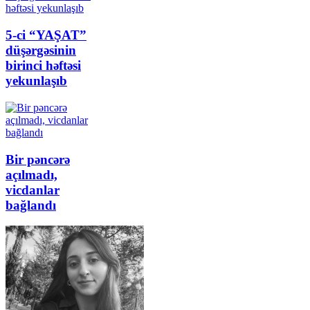
5-ci “YAŞAT”
düşərgəsinin
birinci həftəsi
yekunlaşıb
Bir pəncərə
açılmadı,
vicdanlar
bağlandı