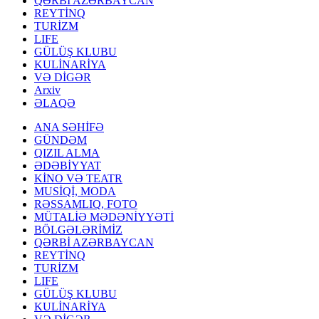
QƏRBİ AZƏRBAYCAN
REYTİNQ
TURİZM
LIFE
GÜLÜŞ KLUBU
KULİNARİYA
VƏ DİGƏR
Arxiv
ƏLAQƏ
ANA SƏHİFƏ
GÜNDƏM
QIZIL ALMA
ƏDƏBİYYAT
KİNO VƏ TEATR
MUSİQİ, MODA
RƏSSAMLIQ, FOTO
MÜTALİƏ MƏDƏNİYYƏTİ
BÖLGƏLƏRİMİZ
QƏRBİ AZƏRBAYCAN
REYTİNQ
TURİZM
LIFE
GÜLÜŞ KLUBU
KULİNARİYA