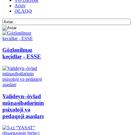
VƏ DİGƏR
Arxiv
ƏLAQƏ
Gözlənilməz
keçidlər - ESSE
Valideyn–övlad
münasibətlərinin
psixoloji və
pedaqoji əsasları