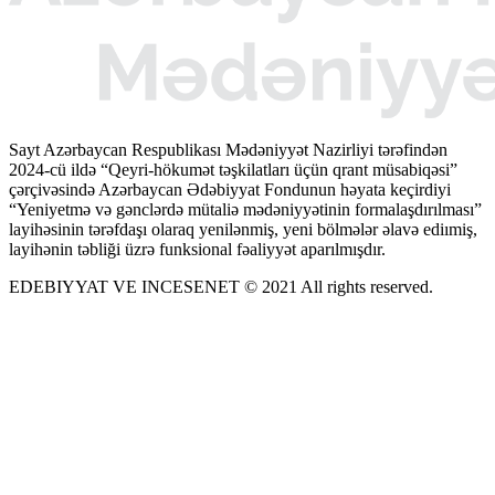
Sayt Azərbaycan Respublikası Mədəniyyət Nazirliyi tərəfindən
2024-cü ildə “Qeyri-hökumət təşkilatları üçün qrant müsabiqəsi”
çərçivəsində Azərbaycan Ədəbiyyat Fondunun həyata keçirdiyi
“Yeniyetmə və gənclərdə mütaliə mədəniyyətinin formalaşdırılması”
layihəsinin tərəfdaşı olaraq yenilənmiş, yeni bölmələr əlavə ediımiş,
layihənin təbliği üzrə funksional fəaliyyət aparılmışdır.
EDEBIYYAT VE INCESENET © 2021 All rights reserved.