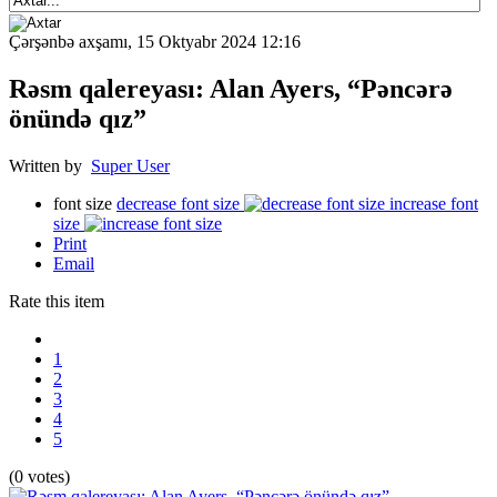
Çərşənbə axşamı, 15 Oktyabr 2024 12:16
Rəsm qalereyası: Alan Ayers, “Pəncərə
önündə qız”
Written by
Super User
font size
decrease font size
increase font
size
Print
Email
Rate this item
1
2
3
4
5
(0 votes)