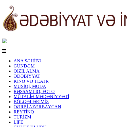
ANA SƏHİFƏ
GÜNDƏM
QIZIL ALMA
ƏDƏBİYYAT
KİNO VƏ TEATR
MUSİQİ, MODA
RƏSSAMLIQ, FOTO
MÜTALİƏ MƏDƏNİYYƏTİ
BÖLGƏLƏRİMİZ
QƏRBİ AZƏRBAYCAN
REYTİNQ
TURİZM
LIFE