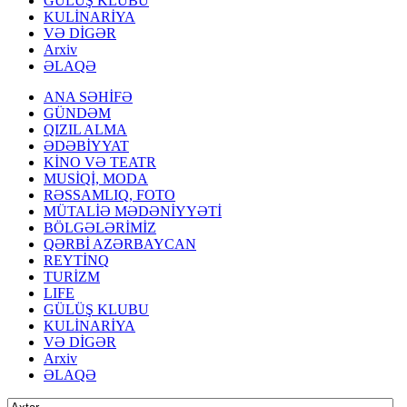
GÜLÜŞ KLUBU
KULİNARİYA
VƏ DİGƏR
Arxiv
ƏLAQƏ
ANA SƏHİFƏ
GÜNDƏM
QIZIL ALMA
ƏDƏBİYYAT
KİNO VƏ TEATR
MUSİQİ, MODA
RƏSSAMLIQ, FOTO
MÜTALİƏ MƏDƏNİYYƏTİ
BÖLGƏLƏRİMİZ
QƏRBİ AZƏRBAYCAN
REYTİNQ
TURİZM
LIFE
GÜLÜŞ KLUBU
KULİNARİYA
VƏ DİGƏR
Arxiv
ƏLAQƏ