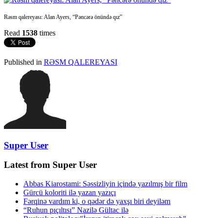
Rəsm qalereyası: Alan Ayers, “Pəncərə önündə qız”
Read
1538
times
Published in
RƏSM QALEREYASI
Super User
Latest from Super User
Abbas Kiarostami: Səssizliyin içində yazılmış bir film
Gürcü koloriti ilə yazan yazıçı
Fərqinə vardım ki, o qədər də yaxşı biri deyiləm
“Ruhun pıçıltısı” Nazilə Gültac ilə