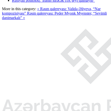
Rusiyalı politoloq:"İranın itirəcək çox şeyi qalmayıb"
More in this category:
« Rəsm qalereyası: Validə Əliyeva, “Nar
kompozisiyası”
Rəsm qalereyası: Peder Myonk Myenster, “Sevimli
danimarkalı” »