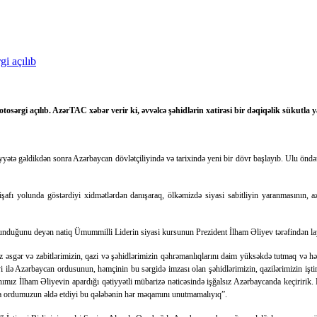
rgi açılıb. AzərTAC xəbər verir ki, əvvəlcə şəhidlərin xatirəsi bir dəqiqəlik sükutla y
yətə gəldikdən sonra Azərbaycan dövlətçiliyində və tarixində yeni bir dövr başlayıb. Ulu önd
şafı yolunda göstərdiyi xidmətlərdən danışaraq, ölkəmizdə siyasi sabitliyin yaranmasının, a
nduğunu deyən natiq Ümummilli Liderin siyasi kursunun Prezident İlham Əliyev tərəfindən layiq
sgər və zabitlərimizin, qazi və şəhidlərimizin qəhrəmanlıqlarını daim yüksəkdə tutmaq və hər 
 ilə Azərbaycan ordusunun, həmçinin bu sərgidə imzası olan şəhidlərimizin, qazilərimizin işti
ımız İlham Əliyevin apardığı qətiyyətli mübarizə nəticəsində işğalsız Azərbaycanda keçiririk
a ordumuzun əldə etdiyi bu qələbənin hər məqamını unutmamalıyıq”.