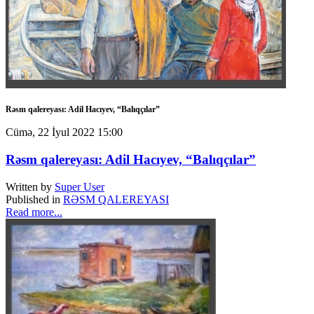
Rəsm qalereyası: Adil Hacıyev, “Balıqçılar”
Cümə, 22 İyul 2022 15:00
Rəsm qalereyası: Adil Hacıyev, “Balıqçılar”
Written by
Super User
Published in
RƏSM QALEREYASI
Read more...