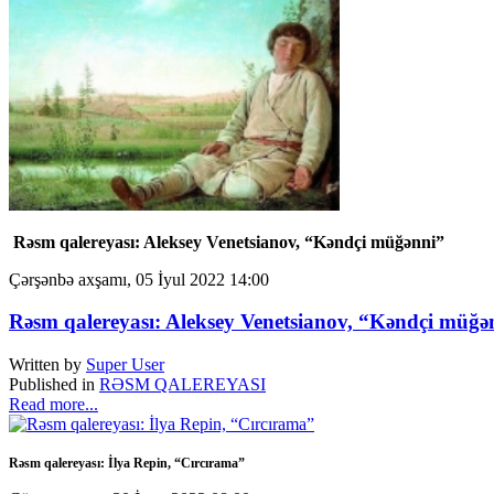
Rəsm qalereyası: Aleksey Venetsianov, “Kəndçi müğənni”
Çərşənbə axşamı, 05 İyul 2022 14:00
Rəsm qalereyası: Aleksey Venetsianov, “Kəndçi müğə
Written by
Super User
Published in
RƏSM QALEREYASI
Read more...
Rəsm qalereyası: İlya Repin, “Cırcırama”