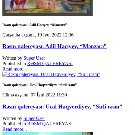
Rəsm qalereyası: Adil Hacıyev, “Mənzərə”
Çərşənbə axşamı, 19 İyul 2022 12:36
Rəsm qalereyası: Adil Hacıyev, “Mənzərə”
Written by
Super User
Published in
RƏSM QALEREYASI
Read more...
Rəsm qalereyası: Ucal Haqverdiyev, “Sirli rəsm”
Cümə axşamı, 07 İyul 2022 11:30
Rəsm qalereyası: Ucal Haqverdiyev, “Sirli rəsm”
Written by
Super User
Published in
RƏSM QALEREYASI
Read more...