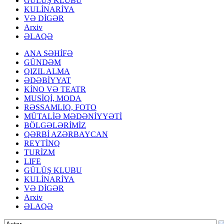
GÜLÜŞ KLUBU
KULİNARİYA
VƏ DİGƏR
Arxiv
ƏLAQƏ
ANA SƏHİFƏ
GÜNDƏM
QIZIL ALMA
ƏDƏBİYYAT
KİNO VƏ TEATR
MUSİQİ, MODA
RƏSSAMLIQ, FOTO
MÜTALİƏ MƏDƏNİYYƏTİ
BÖLGƏLƏRİMİZ
QƏRBİ AZƏRBAYCAN
REYTİNQ
TURİZM
LIFE
GÜLÜŞ KLUBU
KULİNARİYA
VƏ DİGƏR
Arxiv
ƏLAQƏ