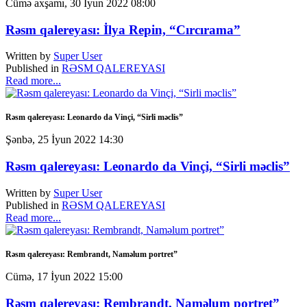
Cümə axşamı, 30 İyun 2022 08:00
Rəsm qalereyası: İlya Repin, “Cırcırama”
Written by
Super User
Published in
RƏSM QALEREYASI
Read more...
Rəsm qalereyası: Leonardo da Vinçi, “Sirli məclis”
Şənbə, 25 İyun 2022 14:30
Rəsm qalereyası: Leonardo da Vinçi, “Sirli məclis”
Written by
Super User
Published in
RƏSM QALEREYASI
Read more...
Rəsm qalereyası: Rembrandt, Naməlum portret”
Cümə, 17 İyun 2022 15:00
Rəsm qalereyası: Rembrandt, Naməlum portret”