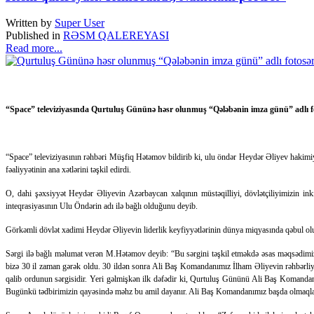
Written by
Super User
Published in
RƏSM QALEREYASI
Read more...
“Space” televiziyasında Qurtuluş Gününə həsr olunmuş “Qələbənin imza günü” adlı fotosə
“Space” televiziyasının rəhbəri Müşfiq Hətəmov bildirib ki, ulu öndər Heydər Əliyev hakimiy
fəaliyyətinin ana xətlərini təşkil edirdi.
O, dahi şəxsiyyət Heydər Əliyevin Azərbaycan xalqının müstəqilliyi, dövlətçiliyimizin inki
inteqrasiyasının Ulu Öndərin adı ilə bağlı olduğunu deyib.
Görkəmli dövlət xadimi Heydər Əliyevin liderlik keyfiyyətlərinin dünya miqyasında qəbul olu
Sərgi ilə bağlı məlumat verən M.Hətəmov deyib: “Bu sərgini təşkil etməkdə əsas məqsədimiz ə
bizə 30 il zaman gərək oldu. 30 ildən sonra Ali Baş Komandanımız İlham Əliyevin rəhbərliyi
qalib ordunun sərgisidir. Yeri gəlmişkən ilk dəfədir ki, Qurtuluş Gününü Ali Baş Komandan
Bugünkü tədbirimizin qayəsində məhz bu amil dayanır. Ali Baş Komandanımız başda olmaql