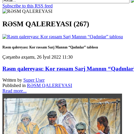
Subscribe to this RSS feed
RƏSM QALEREYASI (267)
Rəsm qalereyası: Kor rəssam Sarj Mannın “Qadınlar” tablosu
Çərşənbə axşamı, 26 İyul 2022 11:30
Rəsm qalereyası: Kor rəssam Sarj Mannın “Qadınlar
Written by
Super User
Published in
RƏSM QALEREYASI
Read more...