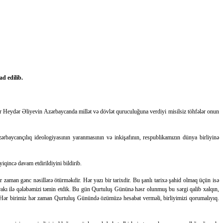
ad edilib.
ər Heydər Əliyevin Azərbaycanda millət və dövlət quruculuğuna verdiyi misilsiz töhfələr onun
zərbaycançılıq ideologiyasının yaranmasının və inkişafının, respublikamızın dünya birliyinə
incə davam etdirildiyini bildirib.
zaman gənc nəsillərə ötürməkdir. Hər yazı bir tarixdir. Bu şanlı tarixə şahid olmaq üçün isə
rakı ilə qələbəmizi təmin etdik. Bu gün Qurtuluş Gününə həsr olunmuş bu sərgi qalib xalqın,
. Hər birimiz hər zaman Qurtuluş Günündə özümüzə hesabat verməli, birliyimizi qorumalıyıq.