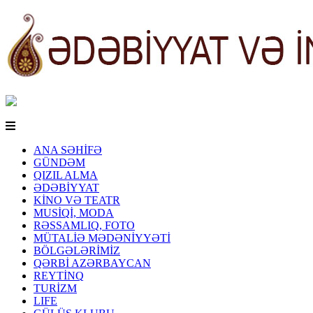
ANA SƏHİFƏ
GÜNDƏM
QIZIL ALMA
ƏDƏBİYYAT
KİNO VƏ TEATR
MUSİQİ, MODA
RƏSSAMLIQ, FOTO
MÜTALİƏ MƏDƏNİYYƏTİ
BÖLGƏLƏRİMİZ
QƏRBİ AZƏRBAYCAN
REYTİNQ
TURİZM
LIFE