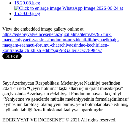
View the embedded image gallery online at:
https://edebiyyatveincesenet.az/qizil-alma/item/29795-turk-
maedaeniyyaeti-vae-irsi-fondunun-prezidenti-iii-beynaelkhalg-
maegam-saenaeti-forumu-chaerchivaesindae-kechirilaen-
konfransda-ch-kh-sh-edib#sigProGalleriacac78984a7
Sayt Azərbaycan Respublikası Mədəniyyət Nazirliyi tərəfindən
2024-cü ildə “Qeyri-hökumət təşkilatları üçün qrant müsabiqəsi”
çərçivəsində Azərbaycan Ədəbiyyat Fondunun həyata keçirdiyi
“Yeniyetmə və gənclərdə mütaliə mədəniyyətinin formalaşdırılması”
layihəsinin tərəfdaşı olaraq yenilənmiş, yeni bölmələr əlavə ediımiş,
layihənin təbliği üzrə funksional fəaliyyət aparılmışdır.
EDEBIYYAT VE INCESENET © 2021 All rights reserved.