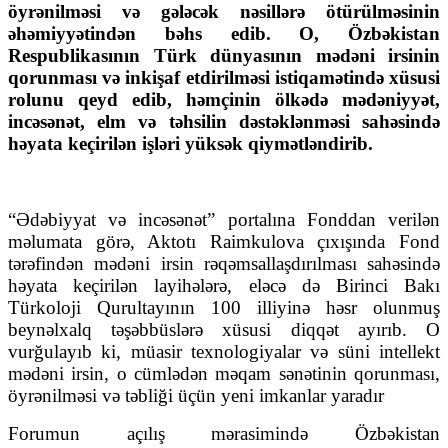
öyrənilməsi və gələcək nəsillərə ötürülməsinin
əhəmiyyətindən bəhs edib. O, Özbəkistan
Respublikasının Türk dünyasının mədəni irsinin
qorunması və inkişaf etdirilməsi istiqamətində xüsusi
rolunu qeyd edib, həmçinin ölkədə mədəniyyət,
incəsənət, elm və təhsilin dəstəklənməsi sahəsində
həyata keçirilən işləri yüksək qiymətləndirib.
“Ədəbiyyat və incəsənət” portalına Fonddan verilən
məlumata görə, Aktotı Raimkulova çıxışında Fond
tərəfindən mədəni irsin rəqəmsallaşdırılması sahəsində
həyata keçirilən layihələrə, eləcə də Birinci Bakı
Türkoloji Qurultayının 100 illiyinə həsr olunmuş
beynəlxalq təşəbbüslərə xüsusi diqqət ayırıb. O
vurğulayıb ki, müasir texnologiyalar və süni intellekt
mədəni irsin, o cümlədən məqam sənətinin qorunması,
öyrənilməsi və təbliği üçün yeni imkanlar yaradır
Forumun açılış mərasimində Özbəkistan