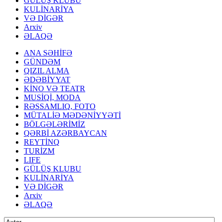
GÜLÜŞ KLUBU
KULİNARİYA
VƏ DİGƏR
Arxiv
ƏLAQƏ
ANA SƏHİFƏ
GÜNDƏM
QIZIL ALMA
ƏDƏBİYYAT
KİNO VƏ TEATR
MUSİQİ, MODA
RƏSSAMLIQ, FOTO
MÜTALİƏ MƏDƏNİYYƏTİ
BÖLGƏLƏRİMİZ
QƏRBİ AZƏRBAYCAN
REYTİNQ
TURİZM
LIFE
GÜLÜŞ KLUBU
KULİNARİYA
VƏ DİGƏR
Arxiv
ƏLAQƏ