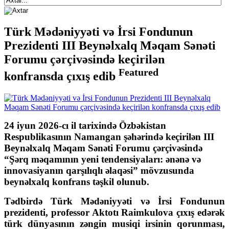
Türk Mədəniyyəti və İrsi Fondunun
Prezidenti III Beynəlxalq Məqam Sənəti
Forumu çərçivəsində keçirilən
Featured
konfransda çıxış edib
24 iyun 2026-cı il tarixində Özbəkistan
Respublikasının Namangan şəhərində keçirilən III
Beynəlxalq Məqam Sənəti Forumu çərçivəsində
“Şərq məqamının yeni tendensiyaları: ənənə və
innovasiyanın qarşılıqlı əlaqəsi” mövzusunda
beynəlxalq konfrans təşkil olunub.
Tədbirdə Türk Mədəniyyəti və İrsi Fondunun
prezidenti, professor Aktotı Raimkulova çıxış edərək
türk dünyasının zəngin musiqi irsinin qorunması,