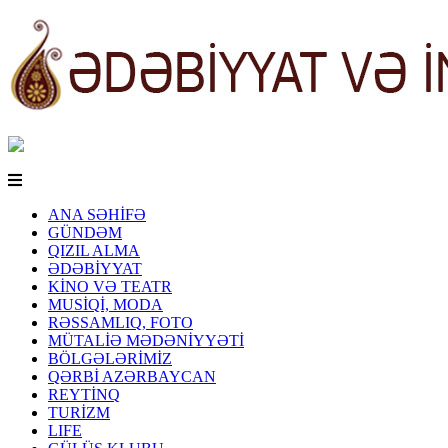
ANA SƏHİFƏ
GÜNDƏM
QIZIL ALMA
ƏDƏBİYYAT
KİNO VƏ TEATR
MUSİQİ, MODA
RƏSSAMLIQ, FOTO
MÜTALİƏ MƏDƏNİYYƏTİ
BÖLGƏLƏRİMİZ
QƏRBİ AZƏRBAYCAN
REYTİNQ
TURİZM
LIFE