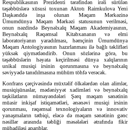
Respublikasının Prezidenti tərəfindən irəli sürülən
təşəbbüslərə xüsusi toxunan Aktotı Raimkulova Yeni
Daşkənddə inşa olunan Məqam Mərkəzinə
Ümumdünya Məqam Mərkəzi statusunun verilməsi,
onun nəzdində Beynəlxalq Məqam Akademiyasının,
Beynəlxalq Rəqəmsal Kitabxananın və elmi
laboratoriyanın yaradılması, həmçinin Ümumdünya
Məqam Antologiyasının hazırlanması ilə bağlı təklifləri
yüksək qiymətləndirib. Onun sözlərinə görə, bu
təşəbbüslərin həyata keçirilməsi dünya xalqlarının
unikal musiqi irsinin qorunmasına və beynəlxalq
səviyyədə tanıdılmasına mühüm töhfə verəcək.
Konfrans çərçivəsində müxtəlif ölkələrdən olan alimlər,
musiqişünaslar, mədəniyyət xadimləri və beynəlxalq
təşkilatların nümayəndələri Şərq məqam sənətinin
müasir inkişaf istiqamətləri, ənənəvi musiqi irsinin
qorunması, rəqəmsal texnologiyaların və innovativ
yanaşmaların tətbiqi, eləcə də məqam sənətinin gənc
nəsillər arasında təbliği məsələləri ətrafında fikir
mübadiləsi aparıblar.