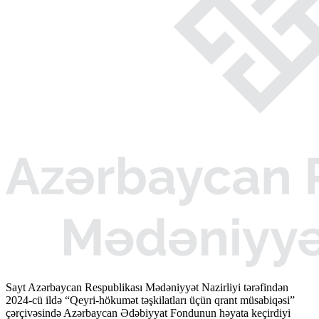
Sayt Azərbaycan Respublikası Mədəniyyət Nazirliyi tərəfindən
2024-cü ildə “Qeyri-hökumət təşkilatları üçün qrant müsabiqəsi”
çərçivəsində Azərbaycan Ədəbiyyat Fondunun həyata keçirdiyi