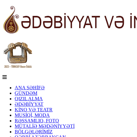
ANA SƏHİFƏ
GÜNDƏM
QIZIL ALMA
ƏDƏBİYYAT
KİNO VƏ TEATR
MUSİQİ, MODA
RƏSSAMLIQ, FOTO
MÜTALİƏ MƏDƏNİYYƏTİ
BÖLGƏLƏRİMİZ