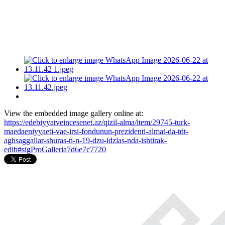
View the embedded image gallery online at:
https://edebiyyatveincesenet.az/qizil-alma/item/29745-turk-
maedaeniyyaeti-vae-irsi-fondunun-prezidenti-almat-da-tdt-
aghsaggallar-shuras-n-n-19-dzu-idzlas-nda-ishtirak-
edib#sigProGalleria7d6e7c7720