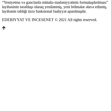
“Yeniyetmə və gənclərdə mütaliə mədəniyyətinin formalaşdırılması”
layihəsinin tərəfdaşı olaraq yenilənmiş, yeni bölmələr əlavə ediımiş,
layihənin təbliği üzrə funksional fəaliyyət aparılmışdır.
EDEBIYYAT VE INCESENET © 2021 All rights reserved.