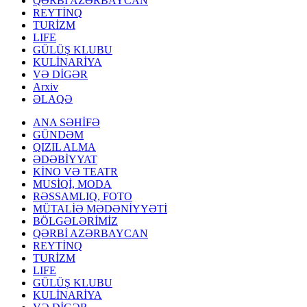
QƏRBİ AZƏRBAYCAN
REYTİNQ
TURİZM
LIFE
GÜLÜŞ KLUBU
KULİNARİYA
VƏ DİGƏR
Arxiv
ƏLAQƏ
ANA SƏHİFƏ
GÜNDƏM
QIZIL ALMA
ƏDƏBİYYAT
KİNO VƏ TEATR
MUSİQİ, MODA
RƏSSAMLIQ, FOTO
MÜTALİƏ MƏDƏNİYYƏTİ
BÖLGƏLƏRİMİZ
QƏRBİ AZƏRBAYCAN
REYTİNQ
TURİZM
LIFE
GÜLÜŞ KLUBU
KULİNARİYA