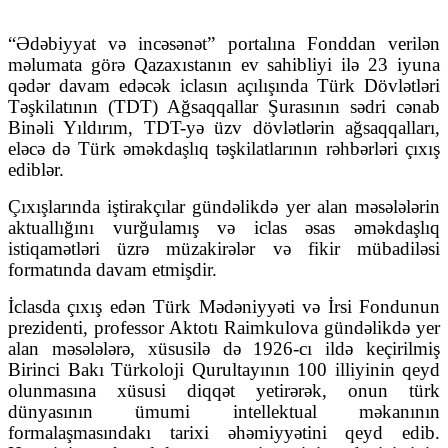
“Ədəbiyyat və incəsənət” portalına Fonddan verilən
məlumata görə Qazaxıstanın ev sahibliyi ilə 23 iyuna
qədər davam edəcək iclasın açılışında Türk Dövlətləri
Təşkilatının (TDT) Ağsaqqallar Şurasının sədri cənab
Binəli Yıldırım, TDT-yə üzv dövlətlərin ağsaqqalları,
eləcə də Türk əməkdaşlıq təşkilatlarının rəhbərləri çıxış
ediblər.
Çıxışlarında iştirakçılar gündəlikdə yer alan məsələlərin
aktuallığını vurğulamış və iclas əsas əməkdaşlıq
istiqamətləri üzrə müzakirələr və fikir mübadiləsi
formatında davam etmişdir.
İclasda çıxış edən Türk Mədəniyyəti və İrsi Fondunun
prezidenti, professor Aktotı Raimkulova gündəlikdə yer
alan məsələlərə, xüsusilə də 1926-cı ildə keçirilmiş
Birinci Bakı Türkoloji Qurultayının 100 illiyinin qeyd
olunmasına xüsusi diqqət yetirərək, onun türk
dünyasının ümumi intellektual məkanının
formalaşmasındakı tarixi əhəmiyyətini qeyd edib.