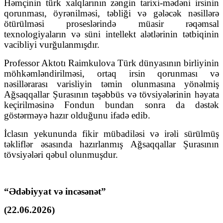
Həmçinin türk xalqlarının zəngin tarixi-mədəni irsinin
qorunması, öyrənilməsi, təbliği və gələcək nəsillərə
ötürülməsi proseslərində müasir rəqəmsal
texnologiyaların və süni intellekt alətlərinin tətbiqinin
vacibliyi vurğulanmışdır.
Professor Aktotı Raimkulova Türk dünyasının birliyinin
möhkəmləndirilməsi, ortaq irsin qorunması və
nəsillərarası varisliyin təmin olunmasına yönəlmiş
Ağsaqqallar Şurasının təşəbbüs və tövsiyələrinin həyata
keçirilməsinə Fondun bundan sonra da dəstək
göstərməyə hazır olduğunu ifadə edib.
İclasın yekununda fikir mübadiləsi və irəli sürülmüş
təkliflər əsasında hazırlanmış Ağsaqqallar Şurasının
tövsiyələri qəbul olunmuşdur.
“Ədəbiyyat və incəsənət”
(22.06.2026)