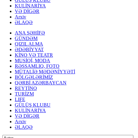
GÜLÜŞ KLUBU
KULİNARİYA
VƏ DİGƏR
Arxiv
ƏLAQƏ
ANA SƏHİFƏ
GÜNDƏM
QIZIL ALMA
ƏDƏBİYYAT
KİNO VƏ TEATR
MUSİQİ, MODA
RƏSSAMLIQ, FOTO
MÜTALİƏ MƏDƏNİYYƏTİ
BÖLGƏLƏRİMİZ
QƏRBİ AZƏRBAYCAN
REYTİNQ
TURİZM
LIFE
GÜLÜŞ KLUBU
KULİNARİYA
VƏ DİGƏR
Arxiv
ƏLAQƏ