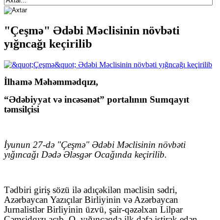
"Çeşmə" Ədəbi Məclisinin növbəti
yığncağı keçirilib
İlhamə Məhəmmədqızı,
“Ədəbiyyat və incəsənət” portalının Sumqayıt
təmsilçisi
İyunun 27-də "Çeşmə" Ədəbi Məclisinin növbəti
yığıncağı Dədə Ələsgər Ocağında keçirilib.
Tədbiri giriş sözü ilə adıçəkilən məclisin sədri,
Azərbaycan Yazıçılar Birliyinin və Azərbaycan
Jurnalistlər Birliyinin üzvü, şair-qəzəlxan Lilpar
Cəmşidqızı açıb. O, yığıncaqda ilk dəfə iştirak edən