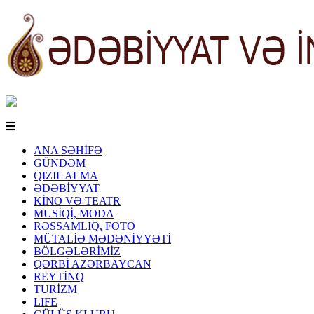
ANA SƏHİFƏ
GÜNDƏM
QIZIL ALMA
ƏDƏBİYYAT
KİNO VƏ TEATR
MUSİQİ, MODA
RƏSSAMLIQ, FOTO
MÜTALİƏ MƏDƏNİYYƏTİ
BÖLGƏLƏRİMİZ
QƏRBİ AZƏRBAYCAN
REYTİNQ
TURİZM
LIFE