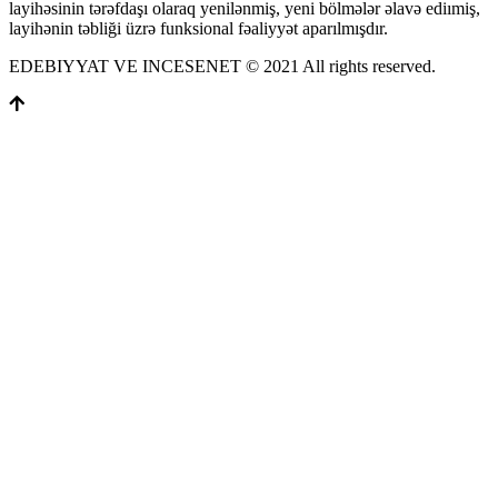
layihəsinin tərəfdaşı olaraq yenilənmiş, yeni bölmələr əlavə ediımiş,
layihənin təbliği üzrə funksional fəaliyyət aparılmışdır.
EDEBIYYAT VE INCESENET © 2021 All rights reserved.