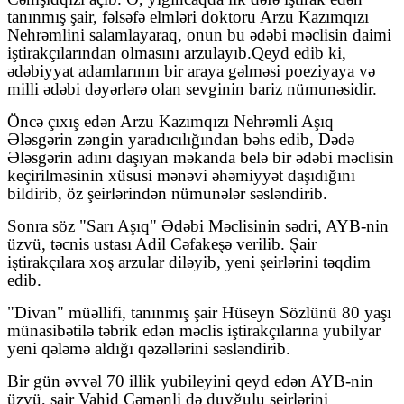
tanınmış şair, fəlsəfə elmləri doktoru Arzu Kazımqızı
Nehrəmlini salamlayaraq, onun bu ədəbi məclisin daimi
iştirakçılarından olmasını arzulayıb.Qeyd edib ki,
ədəbiyyat adamlarının bir araya gəlməsi poeziyaya və
milli ədəbi dəyərlərə olan sevginin bariz nümunəsidir.
Öncə çıxış edən Arzu Kazımqızı Nehrəmli Aşıq
Ələsgərin zəngin yaradıcılığından bəhs edib, Dədə
Ələsgərin adını daşıyan məkanda belə bir ədəbi məclisin
keçirilməsinin xüsusi mənəvi əhəmiyyət daşıdığını
bildirib, öz şeirlərindən nümunələr səsləndirib.
Sonra söz "Sarı Aşıq" Ədəbi Məclisinin sədri, AYB-nin
üzvü, təcnis ustası Adil Cəfakeşə verilib. Şair
iştirakçılara xoş arzular diləyib, yeni şeirlərini təqdim
edib.
"Divan" müəllifi, tanınmış şair Hüseyn Sözlünü 80 yaşı
münasibətilə təbrik edən məclis iştirakçılarına yubilyar
yeni qələmə aldığı qəzəllərini səsləndirib.
Bir gün əvvəl 70 illik yubileyini qeyd edən AYB-nin
üzvü, şair Vahid Çəmənli də duyğulu şeirlərini