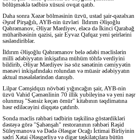
bölüşməklə tədbirə xüsusi ovqat qatıb.
Daha sonra Xəzər bölməsinin üzvü, ustad şair-qəzəlxan
Əşrəf Pirşağılı, AYB-nin üzvləri
İldırım Əlişoğlu
Qəhrəmanov, Əliyar Mərdiyev, eləcə də İkinci Qarabağ
müharibəsinin qazisi, şair Eyvaz Qafqaz yeni şeirlərini
səsləndiriblər.
İldırım Əlişoğlu Qəhrəmanov belə ədəbi məclislərin
milli ədəbiyyatın inkişafına mühüm töhfə verdiyini
bildirib, Əliyar Mərdiyev isə söz sənətinin cəmiyyətin
mənəvi inkişafındakı rolundan və müasir ədəbiyyatın
aktual məsələlərindən danışıb.
Lilpar Cəmşidqızı növbəti yığıncağın şair, AYB-nin
üzvü Vahid Çəmənlinin 70 illik yubileyinə və yeni nəşr
olunmuş "Sənsiz keçən ömür" kitabının təqdimatına
həsr ediləcəyini diqqətə çatdırıb.
Sonda məclis rəhbəri tədbirin təşkilinə göstərdikləri
dəstəyə görə "Şahənşah" restoranının rəhbəri Rəşid
Süleymanova və Dədə Ələsgər Ocağı İctimai Birliyinin
sədri Xətai Ələsgərliyə və digər təşkilatçılara bütün