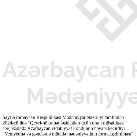
Sayt Azərbaycan Respublikası Mədəniyyət Nazirliyi tərəfindən
2024-cü ildə “Qeyri-hökumət təşkilatları üçün qrant müsabiqəsi”
çərçivəsində Azərbaycan Ədəbiyyat Fondunun həyata keçirdiyi
“Yeniyetmə və gənclərdə mütaliə mədəniyyətinin formalaşdırılması”