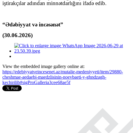
iştirakçılar adından minnətdarlığını ifadə edib.
“Ədəbiyyat və incəsənət”
(30.06.2026)
View the embedded image gallery online at:
https://edebiyyatveincesenet.az/mutalie-medeniyyeti/item/29880-
cheshmae-aedaebi-maedzlisinin-noevbaeti-y-ghndzagh-
kechirilib#sigProGalleria3cee68ae5f