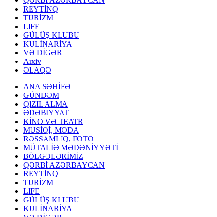
QƏRBİ AZƏRBAYCAN
REYTİNQ
TURİZM
LIFE
GÜLÜŞ KLUBU
KULİNARİYA
VƏ DİGƏR
Arxiv
ƏLAQƏ
ANA SƏHİFƏ
GÜNDƏM
QIZIL ALMA
ƏDƏBİYYAT
KİNO VƏ TEATR
MUSİQİ, MODA
RƏSSAMLIQ, FOTO
MÜTALİƏ MƏDƏNİYYƏTİ
BÖLGƏLƏRİMİZ
QƏRBİ AZƏRBAYCAN
REYTİNQ
TURİZM
LIFE
GÜLÜŞ KLUBU
KULİNARİYA