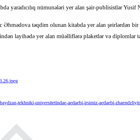
a yaradıcılıq nümunələri yer alan şair-publisistlər Yusif
 Əhmədova təqdim olunan kitabda yer alan şeirlərdən bir ne
dən layihədə yer alan müəlliflərə plaketlər və diplomlar t
baydzan-tekhniki-universitetindae-aedaebi-irsimiz-aedaebi-zhaendzliyi