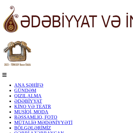
ANA SƏHİFƏ
GÜNDƏM
QIZIL ALMA
ƏDƏBİYYAT
KİNO VƏ TEATR
MUSİQİ, MODA
RƏSSAMLIQ, FOTO
MÜTALİƏ MƏDƏNİYYƏTİ
BÖLGƏLƏRİMİZ