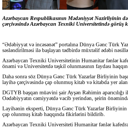
Azərbaycan Respublikasının Mədəniyyət Nazirliyinin dəst
çərçivəsində Azərbaycan Texniki Universitetində görüş k
“Ədəbiyyat və incəsənət” portalına
Dünya Gənc Türk Yazar
səsləndirilməsi ilə başlayan tədbirdə müxtəlif ədəbi nəsil
Azərbaycan Texniki Universitetinin Humanitar fənlər kafed
önəmi və Universitetdə təşkil olunmasının faydası haqqınd
Daha sonra söz Dünya Gənc Türk Yazarlar Birliyinin başqan
layihə çərçivəsində çap olunmuş kitab və kitabda yer alan 
DGTYB başqan müavini şair Ayşən Rəhimin aparıcılığı ilə 
O
ədəbiyyatın cəmiyyətdə vacib yerindən, şeirin önəmindən b
Layihənin eksperti, Dünya Gənc Türk Yazarlar Birliyinin M
çap olunmuş kitab haqqında fikirlərini bildirib.
Azərbaycan Texniki Universiteti Humanitar fənlər kafedras