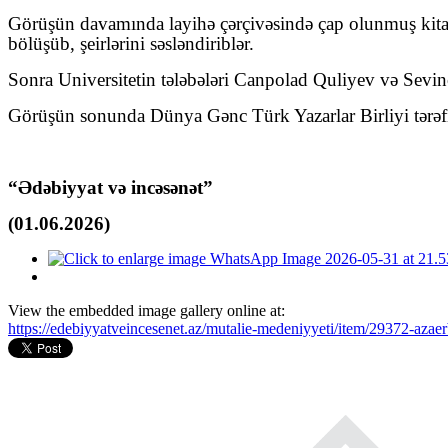
Görüşün davamında layihə çərçivəsində çap olunmuş kitabd
bölüşüb, şeirlərini səsləndiriblər.
Sonra Universitetin tələbələri Canpolad Quliyev və Sevinc
Görüşün sonunda Dünya Gənc Türk Yazarlar Birliyi tərəfin
“Ədəbiyyat və incəsənət”
(01.06.2026)
View the embedded image gallery online at:
https://edebiyyatveincesenet.az/mutalie-medeniyyeti/item/29372-azaer