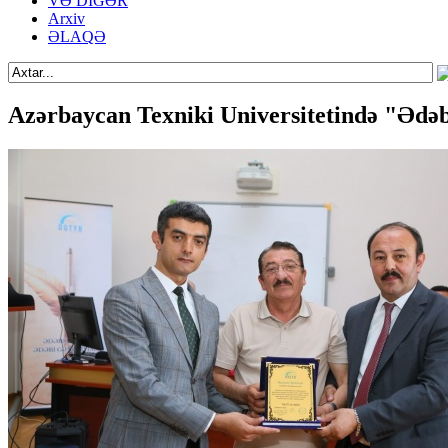
VƏ DİGƏR
Arxiv
ƏLAQƏ
Azərbaycan Texniki Universitetində "Ədəbi 