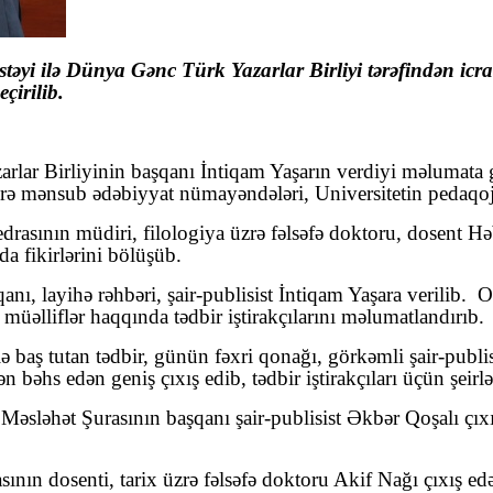
əyi ilə Dünya Gənc Türk Yazarlar Birliyi tərəfindən icra
eçirilib.
lar Birliyi
nin başqanı İntiqam Yaşarın verdiyi məlumata
lərə mənsub ədəbiyyat nümayəndələri, Universitetin pedaqoji 
rasının müdiri, filologiya üzrə fəlsəfə doktoru, dosent Həb
a fikirlərini bölüşüb.
ı, layihə rəhbəri, şair-publisist İntiqam Yaşara verilib.
O
müəlliflər haqqında tədbir iştirakçılarını məlumatlandırıb.
baş tutan tədbir, günün fəxri qonağı, görkəmli şair-publis
əhs edən geniş çıxış edib, tədbir iştirakçıları üçün şeirlər
əsləhət Şurasının başqanı şair-publisist Əkbər Qoşalı çıxı
ının dosenti, tarix üzrə fəlsəfə doktoru Akif Nağı çıxış e