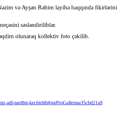
 Nazim və Ayşən Rəhim layihə haqqında fikirlərini
çəsini səsləndiriliblər.
əqdim olunaraq kollektiv foto çəkilib.
miz-adl-taedbir-kechirilib#sigProGalleriaa35cbd21a9