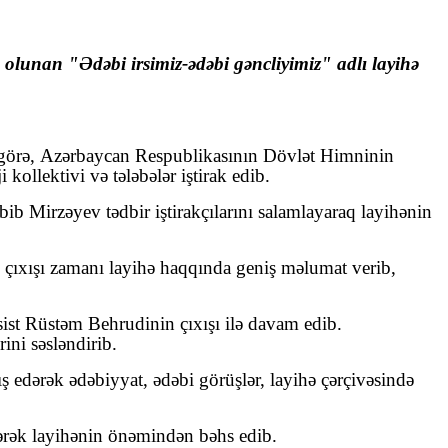
 olunan "Ədəbi irsimiz-ədəbi gəncliyimiz" adlı layihə
 görə,
Azərbaycan Respublikasının Dövlət Himninin
kollektivi və tələbələr iştirak edib.
ib Mirzəyev tədbir iştirakçılarını salamlayaraq layihənin
 çıxışı zamanı layihə haqqında geniş məlumat verib,
ist Rüstəm Behrudinin çıxışı ilə davam edib.
ini səsləndirib.
ş edərək ədəbiyyat, ədəbi görüşlər, layihə çərçivəsində
dərək layihənin önəmindən bəhs edib.