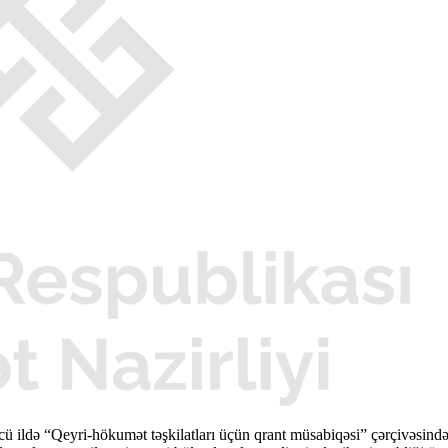
cü ildə “Qeyri-hökumət təşkilatları üçün qrant müsabiqəsi” çərçivəsi