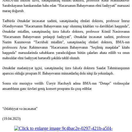
AMEA-nın müxbir üzvü, sənətşünaslıq elmləri doktoru, professor Rəna Məmmədova-
Sarabskayanın həmkarından bəhs edən “Həcərxanım Babayevanın elmi fəaliyyəti” məruzəsi
maraq doğurub.
Tədbirdə Əməkdar incəsənət xadimi, sənətşünaslıq elmləri doktoru, professor İmruz
Əfəndiyevanın “Həcərxanım Babayevanın nəşr olunmuş kitabları və dərslikləri haqqında”,
Əməkdar müəllim, sənətşünaslıq üzrə fəlsəfə doktoru, professor Könül Nəsirovanın
“Həcərxanım Babayevanın pedaqoji fəaliyyəti”, Əməkdar incəsənət xadimi, professor
Nazim Kazımovun “Təcrübəli müəllim”, sənətşünaslıq elmləri doktoru, BMA-nın
professoru Aytac Rəhimovanın “Həcərxanım Babayevanın “Seçilmiş məqalələr” kitabı
haqqında” məruzələrində səbəbkarın yaradıcılığının bütün çalarları əhatə edilib və onun
məhsuldar elmi fəaliyyəti hərtərəfli şəkildə təhlil olunub.
Əməkdar mədəniyyət işçisi, sənətşünaslıq üzrə fəlsəfə doktoru Səadət Təhmirazqızının
aparıcısı olduğu proqram H. Babayevanın minnətdarlıq dolu nitqi ilə yekunlaşıb.
Sonra söz musiqiyə verilib. Üzeyir Hacıbəyli adına BMA-nın “Detaşe” violinoçular
ansamblının gənc üzvləri geniş konsert proqramı ilə çıxış ediblər.
“Ədəbiyyat və incəsənət”
(19.04.2023)