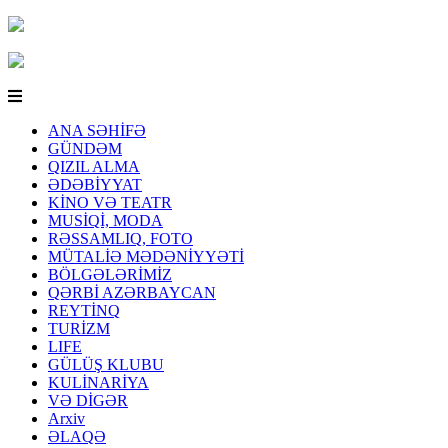
ANA SƏHİFƏ
GÜNDƏM
QIZIL ALMA
ƏDƏBİYYAT
KİNO VƏ TEATR
MUSİQİ, MODA
RƏSSAMLIQ, FOTO
MÜTALİƏ MƏDƏNİYYƏTİ
BÖLGƏLƏRİMİZ
QƏRBİ AZƏRBAYCAN
REYTİNQ
TURİZM
LIFE
GÜLÜŞ KLUBU
KULİNARİYA
VƏ DİGƏR
Arxiv
ƏLAQƏ