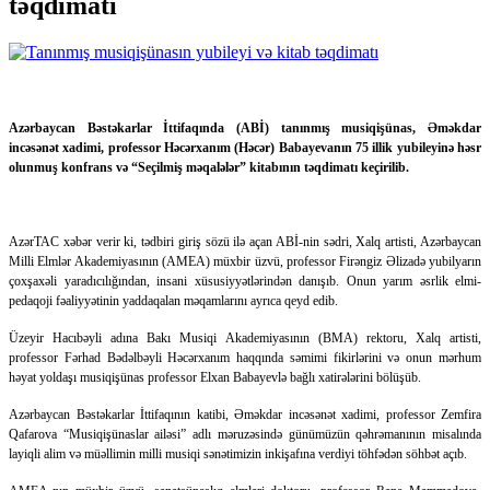
təqdimatı
Azərbaycan Bəstəkarlar İttifaqında (ABİ) tanınmış musiqişünas, Əməkdar
incəsənət xadimi, professor Həcərxanım (Həcər) Babayevanın 75 illik yubileyinə həsr
olunmuş konfrans və “Seçilmiş məqalələr” kitabının təqdimatı keçirilib.
AzərTAC xəbər verir ki, tədbiri giriş sözü ilə açan ABİ-nin sədri, Xalq artisti, Azərbaycan
Milli Elmlər Akademiyasının (AMEA) müxbir üzvü, professor Firəngiz Əlizadə yubilyarın
çoxşaxəli yaradıcılığından, insani xüsusiyyətlərindən danışıb. Onun yarım əsrlik elmi-
pedaqoji fəaliyyətinin yaddaqalan məqamlarını ayrıca qeyd edib.
Üzeyir Hacıbəyli adına Bakı Musiqi Akademiyasının (BMA) rektoru, Xalq artisti,
professor Fərhad Bədəlbəyli Həcərxanım haqqında səmimi fikirlərini və onun mərhum
həyat yoldaşı musiqişünas professor Elxan Babayevlə bağlı xatirələrini bölüşüb.
Azərbaycan Bəstəkarlar İttifaqının katibi, Əməkdar incəsənət xadimi, professor Zemfira
Qafarova “Musiqişünaslar ailəsi” adlı məruzəsində günümüzün qəhrəmanının misalında
layiqli alim və müəllimin milli musiqi sənətimizin inkişafına verdiyi töhfədən söhbət açıb.