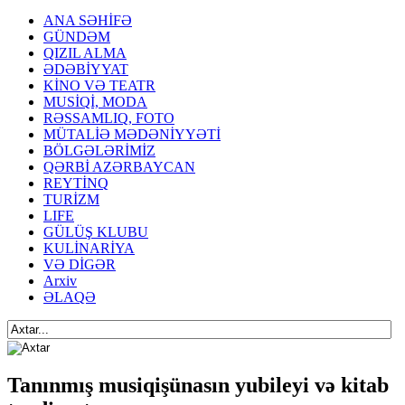
ANA SƏHİFƏ
GÜNDƏM
QIZIL ALMA
ƏDƏBİYYAT
KİNO VƏ TEATR
MUSİQİ, MODA
RƏSSAMLIQ, FOTO
MÜTALİƏ MƏDƏNİYYƏTİ
BÖLGƏLƏRİMİZ
QƏRBİ AZƏRBAYCAN
REYTİNQ
TURİZM
LIFE
GÜLÜŞ KLUBU
KULİNARİYA
VƏ DİGƏR
Arxiv
ƏLAQƏ
Tanınmış musiqişünasın yubileyi və kitab