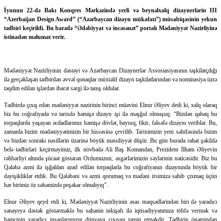
İyunun 22-də Bakı Konqres Mərkəzində yerli və beynəlxalq dizaynerlərin III
“Azerbaijan Design Award” (“Azərbaycan dizayn mükafatı”) müsabiqəsinin yekun
tədbiri keçirildi. Bu barədə “Ədəbiyyat və incəsənət” portalı Mədəniyyət Nazirliyinə
istinadən məlumat verir.
Mədəniyyət Nazirliyinin dəstəyi və Azərbaycan Dizaynerlər Assosiasiyasının təşkilatçılığı
ilə gerçəkləşən tədbirdən əvvəl qonaqlar müxtəlif dizayn təşkilatlarından və nominasiya üzrə
təqdim edilən işlərdən ibarət sərgi ilə tanış oldular.
Tədbirdə çıxış edən mədəniyyət nazirinin birinci müavini Elnur Əliyev dedi ki, xalq olaraq
biz bu coğrafiyada və tarixdə həmişə dizayn işi ilə məşğul olmuşuq: “Bizdən qabaq bu
torpaqlarda yaşayan əcdadlarımız həmişə dövlət, bayraq, fikir, fəlsəfə dizaynı veriblər. Bu,
zamanla bizim mədəniyyətimizin bir hissəsinə çevrilib. Tariximizin yeni səhifəsində bizim
və bizdən sonrakı nəsillərin üzərinə böyük məsuliyyət düşür. Bu gün burada rahat şəkildə
belə tədbirləri keçirməyimiz, ilk növbədə Ali Baş Komandan, Prezident İlham Əliyevin
rəhbərliyi altında şücaət göstərən Ordumuzun, əsgərlərimizin səylərinin nəticəsidir. Biz bu
Qələbə əzmi ilə işğaldan azad edilən torpaqlarla bu coğrafiyanın dizaynında böyük bir
dəyişikliklər etdik. Bu Qələbəni və əzmi qorumaq və mədəni irsimizə sahib çıxmaq üçün
hər birimiz öz sahəmizdə peşəkar olmalıyıq”.
Elnur Əliyev qeyd etdi ki, Mədəniyyət Nazirliyinin əsas məqsədlərindən biri də yaradıcı
sənayeyə dəstək göstərməklə bu sahənin inkişafı ilə iqtisadiyyatımıza töhfə vermək və
həmçinin yaradıcı insanlarımızın dünyaya çıxışını təmin etməkdir. Tədbirin önəmindən