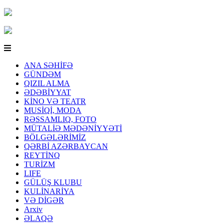
ANA SƏHİFƏ
GÜNDƏM
QIZIL ALMA
ƏDƏBİYYAT
KİNO VƏ TEATR
MUSİQİ, MODA
RƏSSAMLIQ, FOTO
MÜTALİƏ MƏDƏNİYYƏTİ
BÖLGƏLƏRİMİZ
QƏRBİ AZƏRBAYCAN
REYTİNQ
TURİZM
LIFE
GÜLÜŞ KLUBU
KULİNARİYA
VƏ DİGƏR
Arxiv
ƏLAQƏ