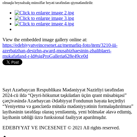
olmaqla beynəlxalq münsiflər heyəti tərəfindən qiymətləndirilir.
View the embedded image gallery online at:
https://edebiyyatveincesenet.az/memarliq-foto/item/3210-iii-
azerbaizhan-desizhn-award-musabizhaesinin-zhaliblaeri-
mukafatland-r-ld#sigProGalleria628e49ce0d
Sayt Azərbaycan Respublikası Mədəniyyət Nazirliyi tərəfindən
2024-cü ildə “Qeyri-hökumət təşkilatları üçün qrant müsabiqəsi”
çərçivəsində Azərbaycan Ədəbiyyat Fondunun həyata keçirdiyi
“Yeniyetmə və gənclərdə mütaliə mədəniyyətinin formalaşdırılması”
layihəsinin tərəfdaşı olaraq yenilənmiş, yeni bölmələr əlavə ediımiş,
layihənin təbliği üzrə funksional fəaliyyət aparılmışdır.
EDEBIYYAT VE INCESENET © 2021 All rights reserved.