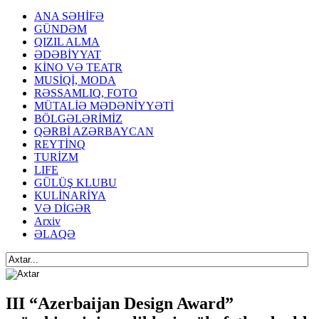
ANA SƏHİFƏ
GÜNDƏM
QIZIL ALMA
ƏDƏBİYYAT
KİNO VƏ TEATR
MUSİQİ, MODA
RƏSSAMLIQ, FOTO
MÜTALİƏ MƏDƏNİYYƏTİ
BÖLGƏLƏRİMİZ
QƏRBİ AZƏRBAYCAN
REYTİNQ
TURİZM
LIFE
GÜLÜŞ KLUBU
KULİNARİYA
VƏ DİGƏR
Arxiv
ƏLAQƏ
III “Azerbaijan Design Award”