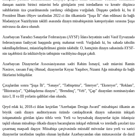
danışan nazirin birinci müavini belə görüşlərin yeni istedadların və kreativ düşüncə
sahiblərinin üzə çıxarılmasında yardımçı olduğunu vurğuladı. Diqqətə çatdırdı ki, bu il
Prezident İlham Əliyev tərəfindən 2022-ci ilin ölkəmizdə “Şuşa İli” elan edilməsi ilə bağlı
Mədəniyyət Nazirliyinin təklifi əsasında dizayn müsabiqəsinin kateqoriyaları sırasına Şuşa
mövzusu da əlavə olunub.
Azərbaycan Yaradıcı Sənayelər Federasiyası (AYSF) İdarə heyətinin sədri Vasif Eyvazzadə
federasiyanın fəaliyyəti haqqında geniş məlumat verdi. Vurğuladı ki, bu sahədə təhsilin
təkmilləşdirilməsi, müasirləşdirilməsi günün tələbidir. O, həmçinin dizayn sahəsində AYSF-
nin təşəbbüsü ilə inklüzivliyin tətbiqinin vacibliyinə diqqət çəkdi.
Azərbaycan Dizaynerlər Assosiasiyasının sədri Rəhim İsmayıl, sədr müavini Ramin
Nəsirov, rəssam Faiq Əhməd, dizaynerlər Knyaz Yaqubov, Nizami Ağa müsabiqə ilə bağlı
fikirlərini bölüşdülər.
Çıxışlardan sonra “Şuşa İli”, “Sənaye”, “Tətbiqetmə”, “İnteryer”, “Eksteryer”, “Reklam”,
“İllüstrasiya”, “Qablaşdırma dizaynı”, “Brendinq”, “Veb”, “Çap” dizaynları nominasiyaları
üzrə I, II və III yerlərin qalibləri elan olundu.
Qeyd edək ki, 2018-ci ildən keçirilən “Azerbaijan Design Award” müsabiqəsi ölkənin ən
böyük canlı dizayn auditoriyasını özündə cəmləşdirərək dizayn sahəsinin inkişafı
istiqamətində görülən işlərə töhfə verir. Yerli və beynəlxalq dizaynerlər üçün ödənişsiz
təşkil olunan müsabiqə ölkədə dizayn bacarıqlarını inkişaf etdirmək və istedadlı şəxsləri üzə
çıxarmaq məqsədi daşıyır. Müsabiqə çərçivəsində müxtəlif mövzular üzrə yerli və xarici
dizaynerlər tərəfindən təqdim olunan layihələr Azərbaycandan olan mütəxəssislər də daxil