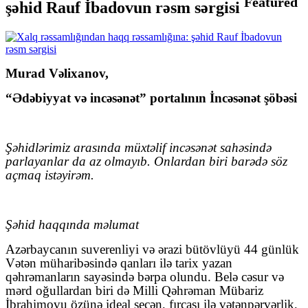
Featured
şəhid Rauf İbadovun rəsm sərgisi
Murad Vəlixanov,
“Ədəbiyyat və incəsənət” portalının İncəsənət şöbəsi
Şəhidlərimiz arasında müxtəlif incəsənət sahəsində
parlayanlar da az olmayıb. Onlardan biri barədə söz
açmaq istəyirəm.
Şəhid haqqında məlumat
Azərbaycanın suverenliyi və ərazi bütövlüyü 44 günlük
Vətən müharibəsində qanları ilə tarix yazan
qəhrəmanların sayəsində bərpa olundu. Belə cəsur və
mərd oğullardan biri də Milli Qəhrəman Mübariz
İbrahimovu özünə ideal seçən, fırçası ilə vətənpərvərlik,