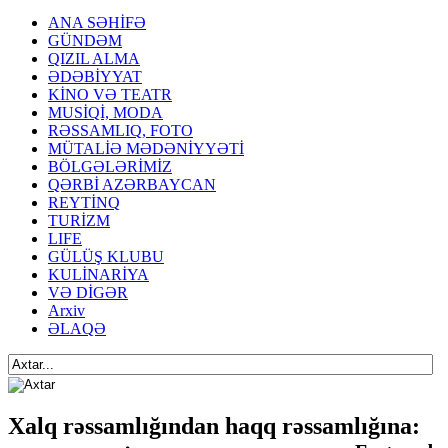
ANA SƏHİFƏ
GÜNDƏM
QIZIL ALMA
ƏDƏBİYYAT
KİNO VƏ TEATR
MUSİQİ, MODA
RƏSSAMLIQ, FOTO
MÜTALİƏ MƏDƏNİYYƏTİ
BÖLGƏLƏRİMİZ
QƏRBİ AZƏRBAYCAN
REYTİNQ
TURİZM
LIFE
GÜLÜŞ KLUBU
KULİNARİYA
VƏ DİGƏR
Arxiv
ƏLAQƏ
Xalq rəssamlığından haqq rəssamlığına: