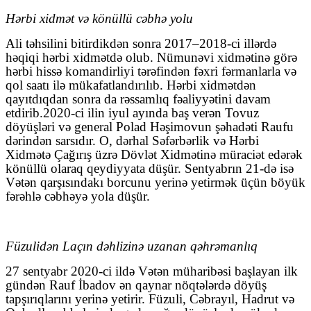
Hərbi xidmət və könüllü cəbhə yolu
Ali təhsilini bitirdikdən sonra 2017–2018-ci illərdə
həqiqi hərbi xidmətdə olub. Nümunəvi xidmətinə görə
hərbi hissə komandirliyi tərəfindən fəxri fərmanlarla və
qol saatı ilə mükafatlandırılıb. Hərbi xidmətdən
qayıtdıqdan sonra da rəssamlıq fəaliyyətini davam
etdirib.2020-ci ilin iyul ayında baş verən Tovuz
döyüşləri və general Polad Həşimovun şəhadəti Raufu
dərindən sarsıdır. O, dərhal Səfərbərlik və Hərbi
Xidmətə Çağırış üzrə Dövlət Xidmətinə müraciət edərək
könüllü olaraq qeydiyyata düşür. Sentyabrın 21-də isə
Vətən qarşısındakı borcunu yerinə yetirmək üçün böyük
fərəhlə cəbhəyə yola düşür.
Füzulidən Laçın dəhlizinə uzanan qəhrəmanlıq
27 sentyabr 2020-ci ildə Vətən müharibəsi başlayan ilk
gündən Rauf İbadov ən qaynar nöqtələrdə döyüş
tapşırıqlarını yerinə yetirir. Füzuli, Cəbrayıl, Hadrut və