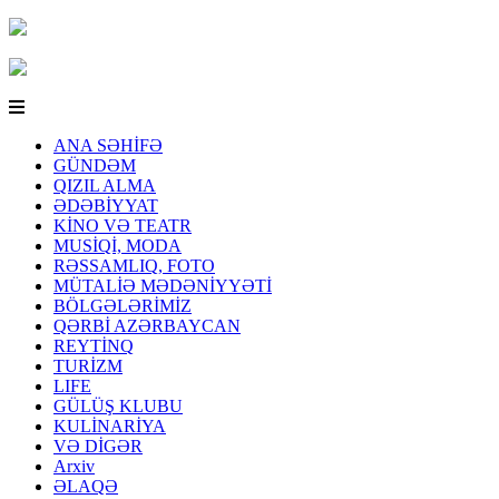
ANA SƏHİFƏ
GÜNDƏM
QIZIL ALMA
ƏDƏBİYYAT
KİNO VƏ TEATR
MUSİQİ, MODA
RƏSSAMLIQ, FOTO
MÜTALİƏ MƏDƏNİYYƏTİ
BÖLGƏLƏRİMİZ
QƏRBİ AZƏRBAYCAN
REYTİNQ
TURİZM
LIFE
GÜLÜŞ KLUBU
KULİNARİYA
VƏ DİGƏR
Arxiv
ƏLAQƏ