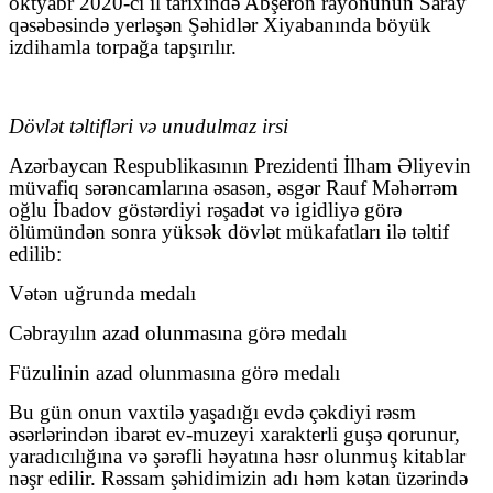
oktyabr 2020-ci il tarixində Abşeron rayonunun Saray
qəsəbəsində yerləşən Şəhidlər Xiyabanında böyük
izdihamla torpağa tapşırılır.
Dövlət təltifləri və unudulmaz irsi
Azərbaycan Respublikasının Prezidenti İlham Əliyevin
müvafiq sərəncamlarına əsasən, əsgər Rauf Məhərrəm
oğlu İbadov göstərdiyi rəşadət və igidliyə görə
ölümündən sonra yüksək dövlət mükafatları ilə təltif
edilib:
Vətən uğrunda medalı
Cəbrayılın azad olunmasına görə medalı
Füzulinin azad olunmasına görə medalı
Bu gün onun vaxtilə yaşadığı evdə çəkdiyi rəsm
əsərlərindən ibarət ev-muzeyi xarakterli guşə qorunur,
yaradıcılığına və şərəfli həyatına həsr olunmuş kitablar
nəşr edilir. Rəssam şəhidimizin adı həm kətan üzərində