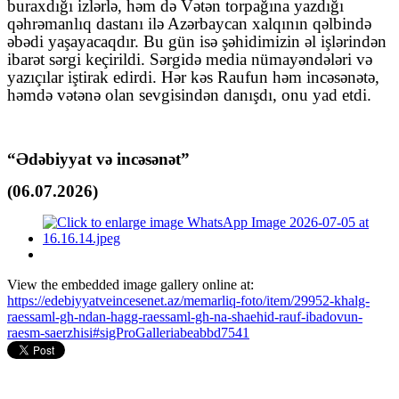
buraxdığı izlərlə, həm də Vətən torpağına yazdığı
qəhrəmanlıq dastanı ilə Azərbaycan xalqının qəlbində
əbədi yaşayacaqdır. Bu gün isə şəhidimizin əl işlərindən
ibarət sərgi keçirildi. Sərgidə media nümayəndələri və
yazıçılar iştirak edirdi. Hər kəs Raufun həm incəsənətə,
həmdə vətənə olan sevgisindən danışdı, onu yad etdi.
“Ədəbiyyat və incəsənət”
(0
6
.07.2026)
View the embedded image gallery online at:
https://edebiyyatveincesenet.az/memarliq-foto/item/29952-khalg-
raessaml-gh-ndan-hagg-raessaml-gh-na-shaehid-rauf-ibadovun-
raesm-saerzhisi#sigProGalleriabeabbd7541