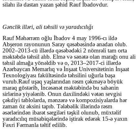
silahı ilə dastan yazan şəhid Rauf İbadovdur.
Gənclik illəri, ali təhsili və yaradıcılığı
Rauf Məhərrəm oğlu İbadov 4 may 1996-cı ildə
Abşeron rayonunun Saray qəsəbəsində anadan olub.
2002–2013-cü illərdə qəsəbədəki 2 nömrəli tam orta
məktəbdə təhsil alıb. Elmə və sənətə olan marağı onu ali
təhsil almağa yönəldib və o, 2013–2017-ci illərdə
Azərbaycan Memarlıq və İnşaat Universitetinin İnşaat
Texnologiyası fakültəsində təhsilini uğurla başa
vurub.Rauf uşaq yaşlarından rəsm çəkməyə böyük
maraq göstərib, İncəsənət məktəbində bu sahənin
sirlərinə yiyələnib. Onun daxilindəki vətən sevgisi
çəkdiyi tablolarda, mənzərə və kompozisiyalarda hər
zaman öz əksini tapıb. Tələbəlik illərində rəsm
əsərlərindən ibarət sərgiləri təşkil olunub, müxtəlif
yaradıcılıq müsabiqələrində iştirak edərək 15-ə yaxın
Fəxri Fərmanla təltif edilib.