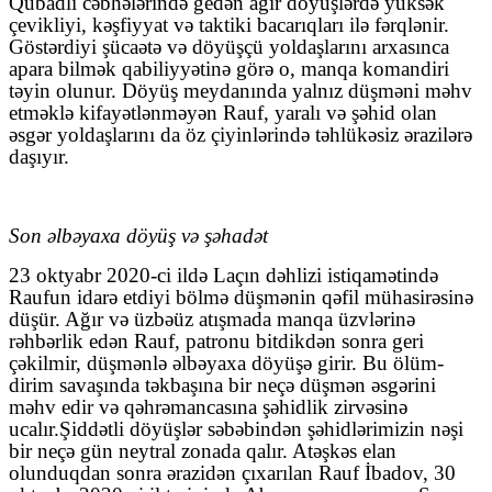
Qubadlı cəbhələrində gedən ağır döyüşlərdə yüksək
çevikliyi, kəşfiyyat və taktiki bacarıqları ilə fərqlənir.
Göstərdiyi şücaətə və döyüşçü yoldaşlarını arxasınca
apara bilmək qabiliyyətinə görə o, manqa komandiri
təyin olunur. Döyüş meydanında yalnız düşməni məhv
etməklə kifayətlənməyən Rauf, yaralı və şəhid olan
əsgər yoldaşlarını da öz çiyinlərində təhlükəsiz ərazilərə
daşıyır.
Son əlbəyaxa döyüş və şəhadət
23 oktyabr 2020-ci ildə Laçın dəhlizi istiqamətində
Raufun idarə etdiyi bölmə düşmənin qəfil mühasirəsinə
düşür. Ağır və üzbəüz atışmada manqa üzvlərinə
rəhbərlik edən Rauf, patronu bitdikdən sonra geri
çəkilmir, düşmənlə əlbəyaxa döyüşə girir. Bu ölüm-
dirim savaşında təkbaşına bir neçə düşmən əsgərini
məhv edir və qəhrəmancasına şəhidlik zirvəsinə
ucalır.Şiddətli döyüşlər səbəbindən şəhidlərimizin nəşi
bir neçə gün neytral zonada qalır. Atəşkəs elan
olunduqdan sonra ərazidən çıxarılan Rauf İbadov, 30