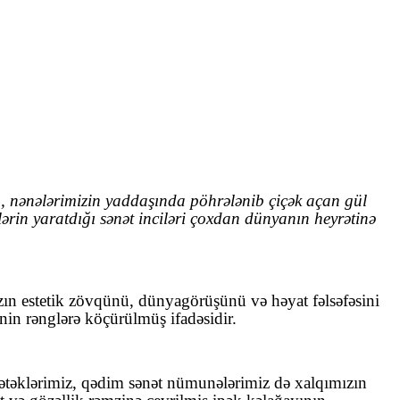
, nənələrimizin yaddaşında pöhrələnib çiçək açan gül
lərin yaratdığı sənət inciləri çoxdan dünyanın heyrətinə
ızın estetik zövqünü, dünyagörüşünü və həyat fəlsəfəsini
inin rənglərə köçürülmüş ifadəsidir.
at ətəklərimiz, qədim sənət nümunələrimiz də xalqımızın