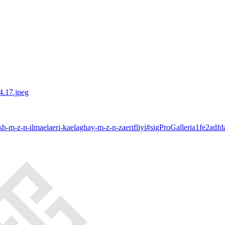
ash-m-z-n-ilmaelaeri-kaelaghay-m-z-n-zaerifliyi#sigProGalleria1fe2adfd