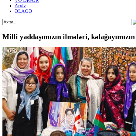
VƏ DİGƏR
Arxiv
ƏLAQƏ
Milli yaddaşımızın ilmələri, kəlağayımızın 