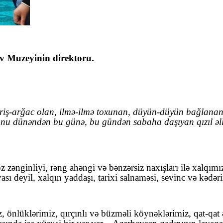
Ev Muzeyinin direktoru
.
əriş-arğac olan, ilmə-ilmə toxunan, düyün-düyün bağlanan
ən, onu dünəndən bu günə, bu gündən sabaha daşıyan qızıl əl
 zənginliyi, rəng ahəngi və bənzərsiz naxışları ilə xalqım
ası deyil, xalqın yaddaşı, tarixi salnaməsi, sevinc və kədər
mız, önlüklərimiz, qırçınlı və büzməli köynəklərimiz, qat-q