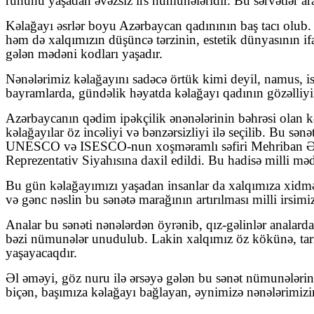
ruhunu yaşadan əvəzsiz irs nümunələridir. Bu sərvətlər ar
Kəlağayı əsrlər boyu Azərbaycan qadınının baş tacı olub. 
həm də xalqımızın düşüncə tərzinin, estetik dünyasının ifa
gələn mədəni kodları yaşadır.
Nənələrimiz kəlağayını sadəcə örtük kimi deyil, namus, is
bayramlarda, gündəlik həyatda kəlağayı qadının gözəlliyi
Azərbaycanın qədim ipəkçilik ənənələrinin bəhrəsi olan k
kəlağayılar öz incəliyi və bənzərsizliyi ilə seçilib. Bu sə
UNESCO və ISESCO-nun xoşməramlı səfiri Mehriban Əli
Reprezentativ Siyahısına daxil edildi. Bu hadisə milli m
Bu gün kəlağayımızı yaşadan insanlar da xalqımıza xidmət e
və gənc nəslin bu sənətə marağının artırılması milli irs
Analar bu sənəti nənələrdən öyrənib, qız-gəlinlər analarda
bəzi nümunələr unudulub. Lakin xalqımız öz kökünə, tarixi
yaşayacaqdır.
Əl əməyi, göz nuru ilə ərsəyə gələn bu sənət nümunələri
biçən, başımıza kəlağayı bağlayan, əynimizə nənələrimizin 