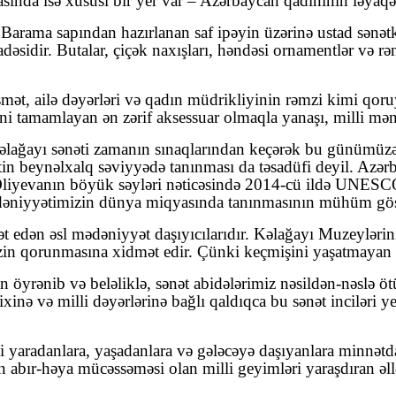
asında isə xüsusi bir yer var – Azərbaycan qadınının ləyaqə
Barama sapından hazırlanan saf ipəyin üzərinə ustad sənətka
dəsidir. Butalar, çiçək naxışları, həndəsi ornamentlər və r
mət, ailə dəyərləri və qadın müdrikliyinin rəmzi kimi qoru
ni tamamlayan ən zərif aksessuar olmaqla yanaşı, milli mən
əlağayı sənəti zamanın sınaqlarından keçərək bu günümüzə g
nətin beynəlxalq səviyyədə tanınması da təsadüfi deyil. Azər
yevanın böyük səyləri nəticəsində 2014-cü ildə UNESCO
ədəniyyətimizin dünya miqyasında tanınmasının mühüm göstə
dən əsl mədəniyyət daşıyıcılarıdır. Kəlağayı Muzeylərinin ya
imizin qorunmasına xidmət edir. Çünki keçmişini yaşatmayan
n öyrənib və beləliklə, sənət abidələrimiz nəsildən-nəslə öt
nə və milli dəyərlərinə bağlı qaldıqca bu sənət inciləri y
ni yaradanlara, yaşadanlara və gələcəyə daşıyanlara minn
abır-həya mücəssəməsi olan milli geyimləri yaraşdıran əllər