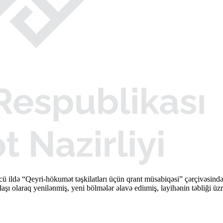
cü ildə “Qeyri-hökumət təşkilatları üçün qrant müsabiqəsi” çərçivəsi
şı olaraq yenilənmiş, yeni bölmələr əlavə ediımiş, layihənin təbliği üzr