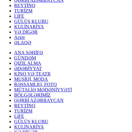
QƏRBİ AZƏRBAYCAN
REYTİNQ
TURİZM
LIFE
GÜLÜŞ KLUBU
KULİNARİYA
VƏ DİGƏR
Arxiv
ƏLAQƏ
ANA SƏHİFƏ
GÜNDƏM
QIZIL ALMA
ƏDƏBİYYAT
KİNO VƏ TEATR
MUSİQİ, MODA
RƏSSAMLIQ, FOTO
MÜTALİƏ MƏDƏNİYYƏTİ
BÖLGƏLƏRİMİZ
QƏRBİ AZƏRBAYCAN
REYTİNQ
TURİZM
LIFE
GÜLÜŞ KLUBU
KULİNARİYA