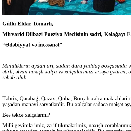
Güllü Eldar Tomarlı,
Mirvarid Dilbazi Poeziya Məclisinin sədri, Kəlağayı 
“Ədəbiyyat və incəsənət”
Minilliklərin aydan arı, sudan duru yaddaş boxçasında 
ətirli, əlvan naxışlı xalça və xalçalarımızı ərsəyə gətir
səbəb olub.
Təbriz, Qarabağ, Qazax, Quba, Borçalı xalça məktəbləri öz
yaşadan mənəvi sərvətlərdir. Bu xalçalar sadəcə məişət əşy
Bəs təkcə xalçalarmı?
Milli geyimlərimiz, zərif tikmələrimiz, naxışlı corabları