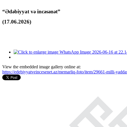
“Ədəbiyyat və incəsənət”
(17.06.2026)
View the embedded image gallery online at:
https://edebiyyatveincesenet.az/memarliq-foto/item/29661-milli-yadd