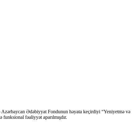
ndə Azərbaycan Ədəbiyyat Fondunun həyata keçirdiyi “Yeniyetmə və
ə funksional fəaliyyət aparılmışdır.