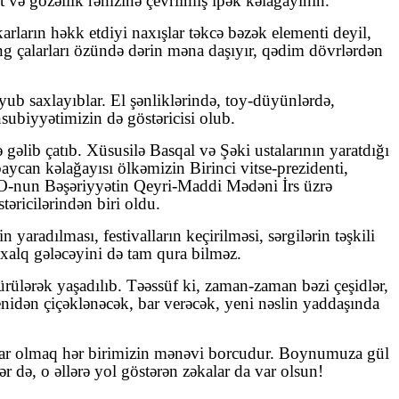
t və gözəllik rəmzinə çevrilmiş ipək kəlağayının.
rların həkk etdiyi naxışlar təkcə bəzək elementi deyil,
əng çalarları özündə dərin məna daşıyır, qədim dövrlərdən
yub saxlayıblar. El şənliklərində, toy-düyünlərdə,
subiyyətimizin də göstəricisi olub.
əlib çatıb. Xüsusilə Basqal və Şəki ustalarının yaratdığı
baycan kəlağayısı ölkəmizin Birinci vitse-prezidenti,
-nun Bəşəriyyətin Qeyri-Maddi Mədəni İrs üzrə
ricilərindən biri oldu.
radılması, festivalların keçirilməsi, sərgilərin təşkili
 xalq gələcəyini də tam qura bilməz.
ürülərək yaşadılıb. Təəssüf ki, zaman-zaman bəzi çeşidlər,
enidən çiçəklənəcək, bar verəcək, yeni nəslin yaddaşında
ətdar olmaq hər birimizin mənəvi borcudur. Boynumuza gül
 də, o əllərə yol göstərən zəkalar da var olsun!