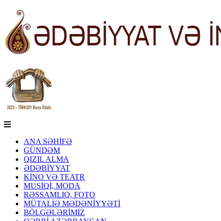
ANA SƏHİFƏ
GÜNDƏM
QIZIL ALMA
ƏDƏBİYYAT
KİNO VƏ TEATR
MUSİQİ, MODA
RƏSSAMLIQ, FOTO
MÜTALİƏ MƏDƏNİYYƏTİ
BÖLGƏLƏRİMİZ