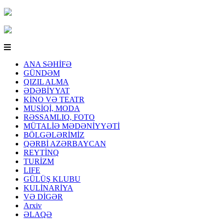
ANA SƏHİFƏ
GÜNDƏM
QIZIL ALMA
ƏDƏBİYYAT
KİNO VƏ TEATR
MUSİQİ, MODA
RƏSSAMLIQ, FOTO
MÜTALİƏ MƏDƏNİYYƏTİ
BÖLGƏLƏRİMİZ
QƏRBİ AZƏRBAYCAN
REYTİNQ
TURİZM
LIFE
GÜLÜŞ KLUBU
KULİNARİYA
VƏ DİGƏR
Arxiv
ƏLAQƏ