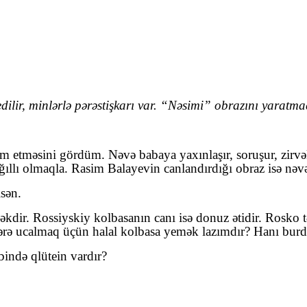
ilir, minlərlə pərəstişkarı var. “Nəsimi” obrazını yaratma
 etməsini gördüm. Nəvə babaya yaxınlaşır, soruşur, zirvəl
ğıllı olmaqla. Rasim Balayevin canlandırdığı obraz isə nəvə
sən.
ir. Rossiyskiy kolbasanın canı isə donuz ətidir. Rosko tə
lərə ucalmaq üçün halal kolbasa yemək lazımdır? Hanı bur
ibində qlütein vardır?