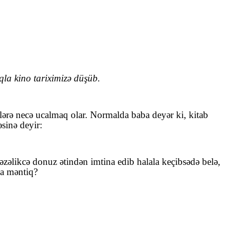
qla kino tariximizə düşüb.
ərə necə ucalmaq olar. Normalda baba deyər ki, kitab
sinə deyir:
zəlikcə donuz ətindən imtina edib halala keçibsədə belə,
da məntiq?