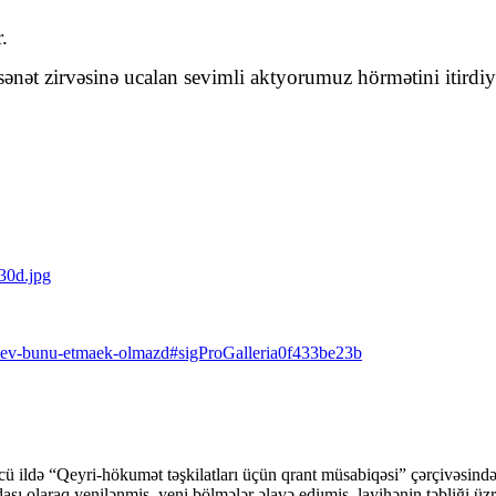
.
sənət zirvəsinə ucalan sevimli aktyorumuz hörmətini itirdiy
layev-bunu-etmaek-olmazd#sigProGalleria0f433be23b
cü ildə “Qeyri-hökumət təşkilatları üçün qrant müsabiqəsi” çərçivəsi
şı olaraq yenilənmiş, yeni bölmələr əlavə ediımiş, layihənin təbliği üzr