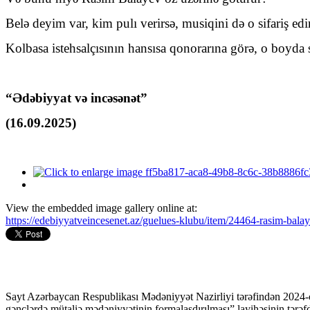
Belə deyim var, kim pulı verirsə, musiqini də o sifariş edir
Kolbasa istehsalçısının hansısa qonorarına görə, o boyda 
“Ədəbiyyat və incəsənət”
(16.09.2025)
View the embedded image gallery online at:
https://edebiyyatveincesenet.az/guelues-klubu/item/24464-rasim-ba
Sayt Azərbaycan Respublikası Mədəniyyət Nazirliyi tərəfindən 2024-
gənclərdə mütaliə mədəniyyətinin formalaşdırılması” layihəsinin tərəfda