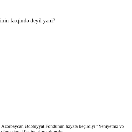
inin fərqində deyil yəni?
ndə Azərbaycan Ədəbiyyat Fondunun həyata keçirdiyi “Yeniyetmə və
ə funksional fəaliyyət aparılmışdır.