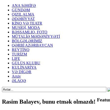
ANA SƏHİFƏ
GÜNDƏM
QIZIL ALMA
ƏDƏBİYYAT
KİNO VƏ TEATR
MUSİQİ, MODA
RƏSSAMLIQ, FOTO
MÜTALİƏ MƏDƏNİYYƏTİ
BÖLGƏLƏRİMİZ
QƏRBİ AZƏRBAYCAN
REYTİNQ
TURİZM
LIFE
GÜLÜŞ KLUBU
KULİNARİYA
VƏ DİGƏR
Arxiv
ƏLAQƏ
Featu
Rasim Balayev, bunu etmək olmazdı!