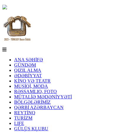
ANA SƏHİFƏ
GÜNDƏM
QIZIL ALMA
ƏDƏBİYYAT
KİNO VƏ TEATR
MUSİQİ, MODA
RƏSSAMLIQ, FOTO
MÜTALİƏ MƏDƏNİYYƏTİ
BÖLGƏLƏRİMİZ
QƏRBİ AZƏRBAYCAN
REYTİNQ
TURİZM
LIFE
GÜLÜŞ KLUBU