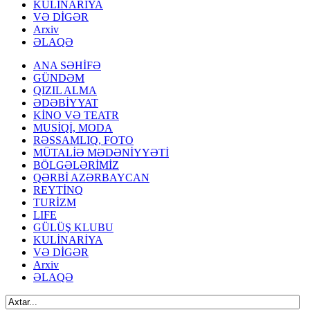
KULİNARİYA
VƏ DİGƏR
Arxiv
ƏLAQƏ
ANA SƏHİFƏ
GÜNDƏM
QIZIL ALMA
ƏDƏBİYYAT
KİNO VƏ TEATR
MUSİQİ, MODA
RƏSSAMLIQ, FOTO
MÜTALİƏ MƏDƏNİYYƏTİ
BÖLGƏLƏRİMİZ
QƏRBİ AZƏRBAYCAN
REYTİNQ
TURİZM
LIFE
GÜLÜŞ KLUBU
KULİNARİYA
VƏ DİGƏR
Arxiv
ƏLAQƏ