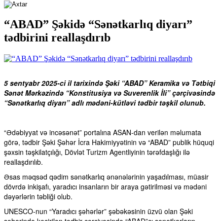
“ABAD” Şəkidə “Sənətkarlıq diyarı”
tədbirini reallaşdırıb
5 sentyabr 2025-ci il tarixində Şəki “ABAD” Keramika və Tətbiqi
Sənət Mərkəzində “Konstitusiya və Suverenlik İli” çərçivəsində
“Sənətkarlıq diyarı” adlı mədəni-kütləvi tədbir təşkil olunub.
“Ədəbiyyat və incəsənət” portalına ASAN-dan verilən məlumata
görə, tədbir Şəki Şəhər İcra Hakimiyyətinin və “ABAD” publik hüquqi
şəxsin təşkilatçılığı, Dövlət Turizm Agentliyinin tərəfdaşlığı ilə
reallaşdırılıb.
Əsas məqsəd qədim sənətkarlıq ənənələrinin yaşadılması, müasir
dövrdə inkişafı, yaradıcı insanların bir araya gətirilməsi və mədəni
dəyərlərin təbliği olub.
UNESCO-nun “Yaradıcı şəhərlər” şəbəkəsinin üzvü olan Şəki