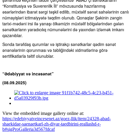
şəhərində keçirilən tədbir çərçivəsində “ABAD”çı sənətkarların
“Konstitusiya və Suverenlik İli” mövzusunda hazırlanmış
əsərlərindən ibarət sərgi təşkil edilib, müxtəlif sənət sahələrinin canlı
nümayişləri ictimaiyyətə təqdim olunub. Qonaqlar Şəkinin zəngin
tarixi-mədəni irsi ilə yanaşı ölkəmizin müxtəlif bölgələrindən gələn
sənətkarların yaradıcılıq nümunələrini də yaxından izləmək imkanı
qazanıblar.
Sonda tərəfdaş qurumlar və iştirakçı sənətkarlar qədim sənət
ənənələrinin qorunması və təbliğindəki xidmətlərinə görə
sertifikatlarla təltif olunublar.
“Ədəbiyyat və incəsənət”
(08.09.2025)
View the embedded image gallery online at:
https://edebiyyatveincesenet.az/goez-llik/item/24328-abad-
shaekidae-saenaetkarl-zh-diyar-taedbirini-reallashd-r-
b#sigProGalleria3d567fdcaf