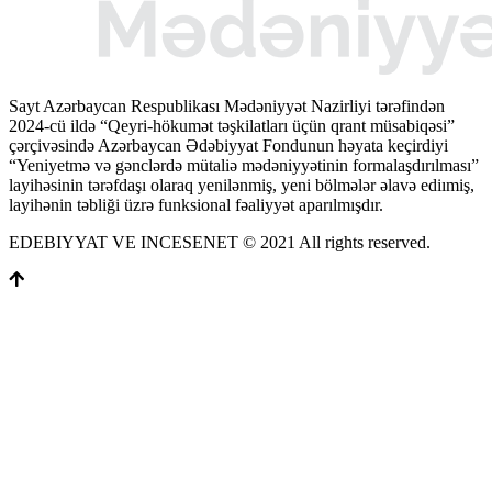
Sayt Azərbaycan Respublikası Mədəniyyət Nazirliyi tərəfindən
2024-cü ildə “Qeyri-hökumət təşkilatları üçün qrant müsabiqəsi”
çərçivəsində Azərbaycan Ədəbiyyat Fondunun həyata keçirdiyi
“Yeniyetmə və gənclərdə mütaliə mədəniyyətinin formalaşdırılması”
layihəsinin tərəfdaşı olaraq yenilənmiş, yeni bölmələr əlavə ediımiş,
layihənin təbliği üzrə funksional fəaliyyət aparılmışdır.
EDEBIYYAT VE INCESENET © 2021 All rights reserved.