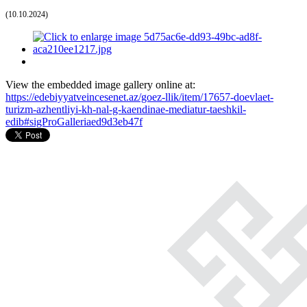
(10.10.2024)
View the embedded image gallery online at:
https://edebiyyatveincesenet.az/goez-llik/item/17657-doevlaet-
turizm-azhentliyi-kh-nal-g-kaendinae-mediatur-taeshkil-
edib#sigProGalleriaed9d3eb47f