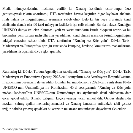
Media nümayəndələrinə məlumat verilib ki, Xınalıq kəndində təmir-bərpa üzrə
genişmiqyaslı işlərin aparılması, DTA tərəfindən həyata keçirilən digər layihələr əhalinin
rifah halına və məşğulluğunun artmasına səbəb olub. Belə ki, bir neçə il ərzində kənd
əhalisinin demək olar 90 faizi müəyyən fasilələrlə işə cəlb olunub. Bundan əlavə, Xınalığın
UNESCO dünya irsi elan olunması yerli və xarici turistlərin kəndə diqqətini artırıb və bu
baxımdan yeni turizm məhsullarının yaradılması kənd əhalisi arasında özünüməşğulluğun
inkişaf etməsinə səbəb olub. DTA tərəfindən “Xınalıq və Köç yolu” Dövlət Tarix-
Mədəniyyət və Etnoqrafiya qoruğu ərazisində kempinq, haykinq kimi turizm məhsullarının
yaradılması istiqamətində də işlər aparılıb.
Xatırladaq ki, Dövlət Turizm Agentliyinin tabeliyində “Xınalıq və Köç yolu" Dövlət Tarix
Mədəniyyət və Etnoqrafiya Qoruğu 2023-cü il sentyabrın 4-də Azərbaycan Respublikasının
Prezidentinin Sərəncamı ilə yaradılıb. Bundan bir müddət sonra 2023-cü il sentyabrın 18-də
UNESCO-nun Ümumdünya İrs Komitəsinin 45-ci sessiyasında “Xınalıq və Köç yolu
mədəni landşaftı”nın UNESCO-nun Ümumdünya irs siyahısında daxil edilməsinə dair
qərar qəbul edilib. Xınalıq xalqının köçəri yaşayış tərzi, unikal dili, Qafqaz dağlarında
məskun salmış qədim memarlıq ənənələri və Xınalıq icmasının mürəkkəb təbii şəraitə
uyğun şəkildə yaşayış qaydaları bu ərazinin müstəsna ümumbəşəri dəyərlərini əks etdirir.
“Ədəbiyyat və incəsənət”