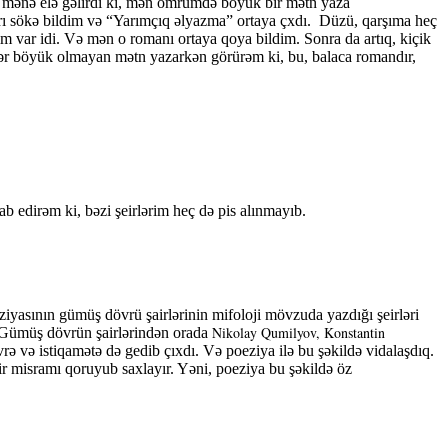
 mənə elə gəlirdi ki, mən ömrümdə böyük bir mətn yaza
rı sökə bildim və “Yarımçıq əlyazma” ortaya çxdı.
Düzü, qarşıma heç
 var idi. Və mən o romanı ortaya qoya bildim. Sonra da artıq, kiçik
dər böyük olmayan mətn yazarkən görürəm ki, bu, balaca romandır,
b edirəm ki, bəzi şeirlərim heç də pis alınmayıb.
yasının gümüş dövrü şairlərinin mifoloji mövzuda yazdığı şeirləri
Nikolay Qumilyov, Konstantin
r. Gümüş dövrün şairlərindən orada
ə və istiqamətə də gedib çıxdı. Və poeziya ilə bu şəkildə vidalaşdıq.
 misramı qoruyub saxlayır. Yəni, poeziya bu şəkildə öz