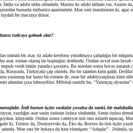
r. İddia və ədəbi iddia olmalıdır. Mənim də ədəbi iddiam var, Anarın da
urumlar bununla mübarizə aparmalıdır. Mən səni inandırıram ki, əgər əsa
 faydalı bir məcraya dönər.
 hansı nəticəyə gəlmək olar?
ən tutmalı bir əsər, öz ədəbi kredonu yönəltməyə çalışdığın bir istiq
u əsər, roman olaraq bu boşluqları doldurdu. Ondan əvvəl mən hesab ed
zma” impuls verdi bütün yaradıcı şəxslərə. Bu əsərdən sonra həvəs yar
yada, Rusiyada, Türkiyədə çap olundu. Bu bir təlatüm kimi gəldi. Dedilə
 yaranmış hər hansı bir romanı de, mən bir ədəbiyyatşünas kimi sübut
siri altından çıxa bilməyiblər. Mifoloji təsirdir bu. “Yarımçıq əlyazma” 
z maraqlıdır. İndi bunun üçün vasitələr çoxalsa da sanki, bir məhdudla
iyyat, yazdığın əsər sənin özünün özünə xitabındır. Sənin özünə demək
i qoydun, kifayətdir. Ondan sonra cəmiyyət özü onu axtarıb tapacaq. 
gəlir ki, Tolstoy da, Dostoyevski də, Eko da, Borxes də özü üçün yazıb
” adında. Mən ona bir hekayə də həsr eləmişəm: “Adaşlar”.
Əslində, sə