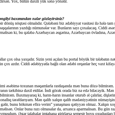
irsən. Yox, bütün daxili yük sənə yönəlir.
əngliyi baxımından nələr gözləyirsiniz?
 dönüş nöqtəsi olmalıdır. Qələbəni biz ədəbiyyat vasitəsi ilə hələ tam
aşqalarının yazdığı nümunələr var. Bunların sayı çoxalacaq. Ciddi əs
rməlisən ki, bu qələbə Azərbaycan əsgərinə, Azərbaycan övladına, Azə
lar çox olsa yaxşıdır. Sizin yeni açılan bu portal böyük bir tələbatın nə
ün çox azdır. Ciddi ədəbiyyatla bağlı olan ədəbi orqanlar heç vaxt kifay
çi kimi əsəbimə toxunan məqamlarla rastlaşanda mən buna dözə bilmirəm
ın tərkibinə daxil etdilər. İndi görək orada biz nə edə biləcəyik. Mə
bilmirəm. Baxmayaraq ki, harın-harın insanlar oturub əl çalırlar, dişlərin
sionallıq tərəfdarıyam. Mən qalib xalqın qalib mədəniyyətinin nümayişi
na gəlir, bunu hökmən efirə verim” yanaşması qətiyyən olmaz. Xalqın xoşu
əməlisən. Onlar buna razı olmasalar da, arxanca aparmalısan. Bu gün ra
oymuşdum. Əgər tələbələr imtahana girirlərsə semestr boyu oxuduqları b