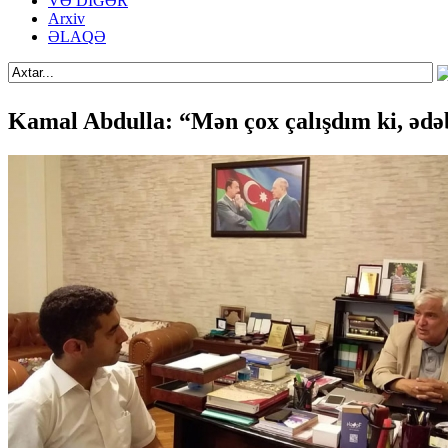
VƏ DİGƏR
Arxiv
ƏLAQƏ
Kamal Abdulla: “Mən çox çalışdım ki, ədəb