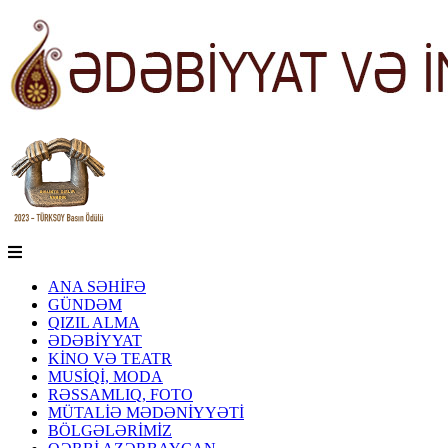
ANA SƏHİFƏ
GÜNDƏM
QIZIL ALMA
ƏDƏBİYYAT
KİNO VƏ TEATR
MUSİQİ, MODA
RƏSSAMLIQ, FOTO
MÜTALİƏ MƏDƏNİYYƏTİ
BÖLGƏLƏRİMİZ