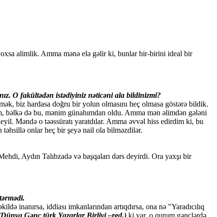
xsa alimlik. Amma mənə elə gəlir ki, bunlar bir-birini ideal bir
. O fakültədən istədiyiniz nəticəni ala bildinizmi?
mək, biz hardasa doğru bir yolun olmasını heç olmasa göstərə bildik.
irəm, bəlkə də bu, mənim günahımdan oldu. Amma mən əlimdən gələni
eyil. Məndə o təəssüratı yaratdılar. Amma əvvəl hiss edirdim ki, bu
təhsillə onlar heç bir şeyə nail ola bilməzdilər.
hdi, Aydın Talıbzadə və başqaları dərs deyirdi. Ora yaxşı bir
tərmədi.
ildə inanırsa, iddiası imkanlarından artıqdırsa, ona nə "Yaradıcılıq
(Dünya Gənc türk Yazarlar Birliyi –red.)
ki var, o qurum gənclərdə