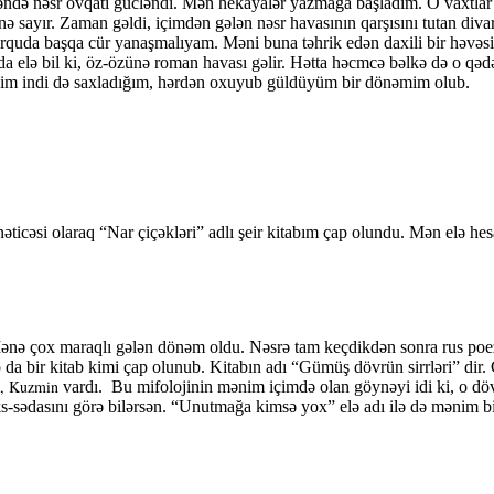
ndə nəsr ovqatı gücləndi. Mən hekayalər yazmağa başladım. O vaxtlar
ə sayır. Zaman gəldi, içimdən gələn nəsr havasının qarşısını tutan diva
uda başqa cür yanaşmalıyam. Məni buna təhrik edən daxili bir həvəsim
a elə bil ki, öz-özünə roman havası gəlir. Hətta həcmcə bəlkə də o qə
nim indi də saxladığım, hərdən oxuyub güldüyüm bir dönəmim olub.
icəsi olaraq “Nar çiçəkləri” adlı şeir kitabım çap olundu. Mən elə hesa
ənə çox maraqlı gələn dönəm oldu. Nəsrə tam keçdikdən sonra rus poezi
o da bir kitab kimi çap olunub. Kitabın adı “Gümüş dövrün sirrləri” di
m, Kuzmin
vardı.
Bu mifolojinin mənim içimdə olan göynəyi idi ki, o dövr
ədasını görə bilərsən. “Unutmağa kimsə yox” elə adı ilə də mənim bir