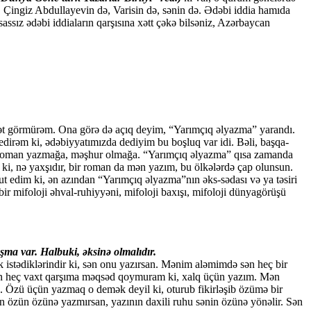
, Çingiz Abdullayevin də, Varisin də, sənin də. Ədəbi iddia hamıda
ssız ədəbi iddiaların qarşısına xətt çəkə bilsəniz, Azərbaycan
amət görmürəm. Ona görə də açıq deyim, “Yarımçıq əlyazma” yarandı.
irəm ki, ədəbiyyatımızda dediyim bu boşluq var idi. Bəli, başqa-
andı roman yazmağa, məşhur olmağa. “Yarımçıq əlyazma” qısa zamanda
r ki, nə yaxşıdır, bir roman da mən yazım, bu ölkələrdə çap olunsun.
 edim ki, ən azından “Yarımçıq əlyazma”nın əks-sədası və ya təsiri
bir mifoloji əhval-ruhiyyəni, mifoloji baxışı, mifoloji dünyagörüşü
şma var. Halbuki, əksinə olmalıdır.
 istədiklərindir ki, sən onu yazırsan. Mənim aləmimdə sən heç bir
Mən heç vaxt qarşıma məqsəd qoymuram ki, xalq üçün yazım. Mən
. Özü üçün yazmaq o demək deyil ki, oturub fikirləşib özümə bir
n özün özünə yazmırsan, yazının daxili ruhu sənin özünə yönəlir. Sən