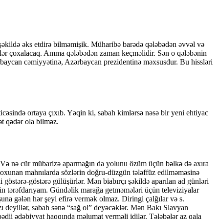
 şəkildə əks etdirə bilməmişik. Müharibə barədə qələbədən əvvəl və
ərlər çoxalacaq. Amma qələbədən zaman keçməlidir. Sən o qələbənin
rbaycan cəmiyyətinə, Azərbaycan prezidentinə məxsusdur. Bu hissləri
ticəsində ortaya çıxıb. Yəqin ki, sabah kimlərsə nəsə bir yeni ehtiyac
ət qədər ola bilməz.
. Və nə cür mübarizə aparmağın da yolunu özüm üçün bəlkə də axıra
n oxunan mahnılarda sözlərin doğru-düzgün tələffüz edilməməsinə
i göstərə-göstərə gülüşürlər. Mən biabırçı şəkildə aparılan ad günləri
nin tərəfdarıyam. Gündəlik marağa getməmələri üçün televiziyalar
na gələn hər şeyi efirə vermək olmaz. Diringi çalğılar və s.
zı deyillər, sabah sənə “sağ ol” deyəcəklər. Mən Bakı Slavyan
ədii ədəbiyyat haqqında məlumat verməli idilər. Tələbələr az qala