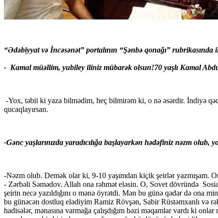
“
Ədəbiyyat və İncəsənət” portalının
“Şənbə qonağı” rubrikasında i
-
Kamal müəllim, yubiley iliniz mübarək olsun!70 yaşlı Kamal Abdu
-Yox, təbii ki yaza bilmədim, heç bilmirəm ki, o nə əsərdir. İndiyə q
qucaqlayırsan.
-Gənc yaşlarınızda yaradıcılığa başlayarkən hədəfiniz nəzm olub
,
yo
-Nəzm olub. Demək olar ki, 9-10 yaşımdan kiçik şeirlər yazmışam. On
- Zərbəli Səmədov. Allah ona rəhmət eləsin. O, Sovet dövründə
Sosi
şeirin necə yazıldığını o mənə öyrətdi. Mən bu günə qədər də ona min
bu günəcən dostluq elədiyim Ramiz Rövşən, Sabir Rüstəmxanlı və rəhm
hadisələr, mənasına varmağa çalışdığım bəzi məqamlar vardı ki onlar n