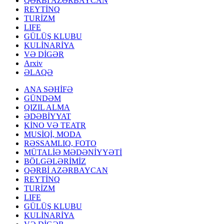
QƏRBİ AZƏRBAYCAN
REYTİNQ
TURİZM
LIFE
GÜLÜŞ KLUBU
KULİNARİYA
VƏ DİGƏR
Arxiv
ƏLAQƏ
ANA SƏHİFƏ
GÜNDƏM
QIZIL ALMA
ƏDƏBİYYAT
KİNO VƏ TEATR
MUSİQİ, MODA
RƏSSAMLIQ, FOTO
MÜTALİƏ MƏDƏNİYYƏTİ
BÖLGƏLƏRİMİZ
QƏRBİ AZƏRBAYCAN
REYTİNQ
TURİZM
LIFE
GÜLÜŞ KLUBU
KULİNARİYA