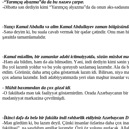
-“Yarımçıq əlyazma”da da bu nəzərə çarpır.
-Əlbəttə sən dediyin kimi “Yarımçıq əlyazma”da da onun əks-sədas
-Yazıçı Kamal Abdulla və alim Kamal Abdullayev zaman bölgüsündə 
-Sənə deyim ki, bu suala cavab vermək bir qədər çətindir. Onu mən hiss
şəraitdə tamamlamalıdır.
-Kamal müəllim, bir zamanlar ədəbi ictimaiyyətdə, sözün müsbət məna
-Həm ala bildim, həm də ala bilmədim. Yəni, indi dediyin kimi sənin y
Bu yol lazımlı yoldur və bu yolu qoruyub saxlamaq lazımdır. Ala da
etdim. Görünür, daha artıq çaba göstərmək lazım idi. Bilirsən, niyə m
çox adama lazımdır. İndi ədəbiyyatımızda yeri olan məşhur insanlar var k
- Mühit baxımından da çox gözəl idi
.
-O fakültədə mən tək fəaliyyət göstərmirdim. Orada Azərbaycanın bir
mədəniyyət mərkəzinə çevrilmişdi.
-İkinci dəfə də belə bir fakültə indi rəhbərlik etdiyiniz Azərbaycan
-Mən gördüm ki, bu lazım deyil. Çünki insanlar özlərinə daha çox inanı
fakültəsi”, nə saydığım amillər lazımdır. Özü öz yolunu gedəcək. Allah