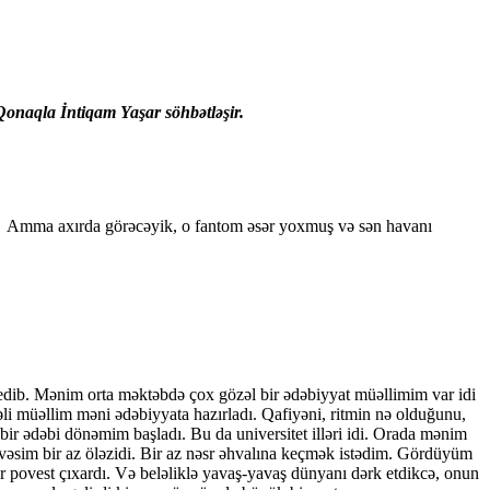
Qonaqla İntiqam Yaşar söhbətləşir.
Amma axırda görəcəyik, o fantom əsər yoxmuş və sən havanı
edib. Mənim orta məktəbdə çox gözəl bir ədəbiyyat müəllimim var idi
li müəllim məni ədəbiyyata hazırladı. Qafiyəni, ritmin nə olduğunu,
ir ədəbi dönəmim başladı. Bu da universitet illəri idi. Orada mənim
vəsim bir az öləzidi. Bir az nəsr əhvalına keçmək istədim. Gördüyüm
ir povest çıxardı. Və beləliklə yavaş-yavaş dünyanı dərk etdikcə, onun