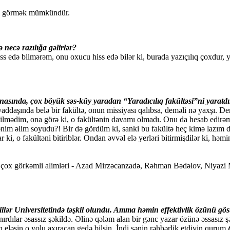
ını görmək mümkündür.
necə razılığa gəlirlər?
 edə bilmərəm, onu oxucu hiss edə bilər ki, burada yazıçılıq çoxdur, yo
sında, çox böyük səs-küy yaradan “Yaradıcılıq fakültəsi”ni yaratdınız
addaşında belə bir fakültə, onun missiyası qalıbsa, deməli nə yaxşı. De
 bilmədim, ona görə ki, o fakültənin davamı olmadı. Onu da hesab ed
ənim əlim soyudu?! Bir də gördüm ki, sanki bu fakültə heç kimə lazım d
i, o fakültəni bitiriblər. Ondan əvvəl elə yerləri bitirmişdilər ki, həmin 
 çox görkəmli alimləri - Azad Mirzəcanzadə, Rəhman Bədəlov, Niyazi Me
 Dillər Universitetində təşkil olundu. Amma həmin effektivlik özünü gös
rdılar əsassız şəkildə. Əlinə qələm alan bir gənc yazar özünə əssasız şək
 eləsin o yolu axıracan gedə bilsin. İndi sənin rəhbərlik etdiyin qurum