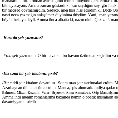
mənalarının bir-birindən ayırmağının mümkünlüyünü dərk etdikcə, mə
bilməyəcəyəm. Amma zaman göstərdi ki, sən saydığını say, gör fələk n
bir məqsəd qoymamışdım. Sadəcə, mən hiss hiss edirdim ki, Dədə Qorq
nəsri necə yazmağın anlaşılmaz düyününə düşdüm. Yəni,
mən yazand
böyük hekayə deyil. Amma öncə əlbəttə ki, nəzm olub. Çox zəif, mə
-Hazırda şeir yazırsınız?
-Yox, şeir yazmıram. O bir hava idi, bu havanı özümdən keçirdim və nət
-Elə cəmi bir şeir kitabınız çıxıb?
-Bir ciddi şeir kitabım deyərdim.
Sonra mən şeir tərcümələri etdim. M
Azərbaycan dilinə təcümə etdim. Məncə,
pis alınmadı. İndiyə qədər 
Balmont, Mixail Kuzmin, Valeri Bryusov, Anna Axmatova, Osip Mandelşta
Amma indi mənim romanlarıma baxanda həmin o poetik misraların əks-s
davamiyyətini sürdü.