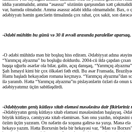
iddia yaratmalıdır, amma “əsassız” sözünün qarşısından xətt çəkməlidi
var, hamıda olmalıdır. Amma əsassız ədəbi iddia olmamalıdır. Bax, o q
ədəbiyyatı həmin gənclərin timsalında çox rahat, çox sakit, son dərəcə
-Ədəbi mühitin bu günü və 30 il əvvəli arasında paralellər aparsaq,
-O ədəbi mühitdə mən bir boşluq hiss edirəm. Ədəbiyyat adına ətəyind
“Yarımçıq əlyazma” bu boşluğu doldurdu. 2004-cü ildə çapdan çıxan b
başqa uğurlu əsərlər ola bilər, gəlin, açıq danışaq, “Yarımçıq əlya
Şah İsmayıl kimi bir çox ölkələri fəth etdi. Bu əsər Fransada, Brazil
Hamı başladı hekayədən romana keçməyə. “Yarımçıq əlyazma”dan sonra
ilə yaranıb. Hətta “Yarımçıq əlyazma”nı pisləyənlərin özləri də onun tə
ədəbiyyatımız üçün sabitləşdirdi.
-Ədəbiyyatın geniş kütləyə xitab eləməsi məsələsinə dair fikirlərini
-Ədəbiyyatın geniş kütləyə xitab eləməsi məsələsindən başlayaq. Ədəb
böyük kütləyə, cəmiyyətə xitab eləmirsən. Sən onu yazdın, nöqtəsin
özüm üçün yazıram. On nəfərin də xoşuna gəlirsə nə yaxşı. Mənə elə 
hekayə yazım. Hətta Borxesin belə bir hekayəsi var, “Mən və Borxes