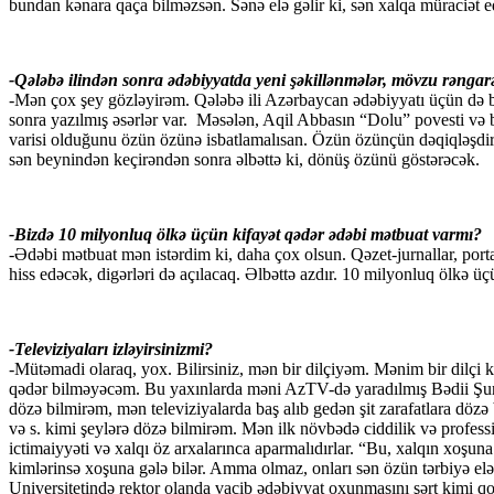
bundan kənara qaça bilməzsən. Sənə elə gəlir ki, sən xalqa müraciət ed
-Qələbə ilindən sonra ədəbiyyatda yeni şəkillənmələr, mövzu rəngar
-Mən çox şey gözləyirəm. Qələbə ili Azərbaycan ədəbiyyatı üçün də bir
sonra yazılmış əsərlər var.
Məsələn, Aqil Abbasın “Dolu” povesti və b
varisi olduğunu özün özünə isbatlamalısan. Özün özünçün dəqiqləşdi
sən beynindən keçirəndən sonra əlbəttə ki, dönüş özünü göstərəcək.
-Bizdə 10 milyonluq ölkə üçün kifayət qədər ədəbi mətbuat varmı?
-Ədəbi mətbuat mən istərdim ki, daha çox olsun. Qəzet-jurnallar, portal
hiss edəcək, digərləri də açılacaq. Əlbəttə azdır. 10 milyonluq ölkə üç
-Televiziyaları izləyirsinizmi?
-Mütəmadi olaraq, yox. Bilirsiniz, mən bir dilçiyəm. Mənim bir dil
qədər bilməyəcəm. Bu yaxınlarda məni AzTV-də yaradılmış Bədii Şuran
dözə bilmirəm, mən televiziyalarda baş alıb gedən şit zarafatlara dözə 
və s. kimi şeylərə dözə bilmirəm. Mən ilk növbədə ciddilik və profes
ictimaiyyəti və xalqı öz arxalarınca aparmalıdırlar. “Bu, xalqın xoşu
kimlərinsə xoşuna gələ bilər. Amma olmaz, onları sən özün tərbiyə el
Universitetində rektor olanda vacib ədəbiyyat oxunmasını şərt kimi q