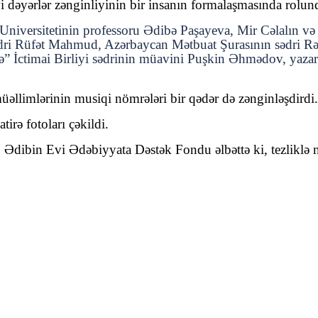
i dəyərlər zənginliyinin bir insanın formalaşmasında rolun
ət Universitetinin professoru Ədibə Paşayeva, Mir Cəlalın v
dri Rüfət Mahmud, Azərbaycan Mətbuat Şurasının sədri Rəş
İctimai Birliyi sədrinin müavini Puşkin Əhmədov, yazarl
üəllimlərinin musiqi nömrələri bir qədər də zənginləşdirdi.
tirə fotoları çəkildi.
bin Evi Ədəbiyyata Dəstək Fondu əlbəttə ki, tezliklə növ