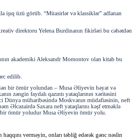
a işıq üzü görüb. “Müasirlər və klassiklər” adlanan
ativ direktoru Yelena Burdinanın fikirləri bu cəhətdən
asının akademiki Aleksandr Momontov olan kitab bu
rc edilib.
rilən bir ömür yolundan – Musa Əliyevin həyat və
nın zəngin faydalı qazıntı yataqlarının xəritəsini
inci Dünya müharibəsində Moskvanın müdafiəsinin, neft
 həm Əlcəzairdə Saxara neft yataqlarını kəşf etməklə
əyi bir ömür yoludur Musa Əliyevin ömür yolu.
 haqqını verməyin, onları təbliğ edərək gənc nəslin