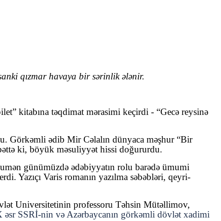
anki qızmar havaya bir sərinlik ələnir.
let” kitabına təqdimat mərasimi keçirdi - “Gecə reysinə
oldu. Görkəmli ədib Mir Cəlalın dünyaca məşhur “Bir
bəttə ki, böyük məsuliyyət hissi doğururdu.
ı, ümumən günümüzdə ədəbiyyatın rolu barədə ümumi
rdi. Yazıçı Varis romanın yazılma səbəbləri, qeyri-
lət Universitetinin professoru Təhsin Mütəllimov,
X əsr SSRİ-nin və Azərbaycanın görkəmli dövlət xadimi