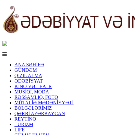
ANA SƏHİFƏ
GÜNDƏM
QIZIL ALMA
ƏDƏBİYYAT
KİNO VƏ TEATR
MUSİQİ, MODA
RƏSSAMLIQ, FOTO
MÜTALİƏ MƏDƏNİYYƏTİ
BÖLGƏLƏRİMİZ
QƏRBİ AZƏRBAYCAN
REYTİNQ
TURİZM
LIFE