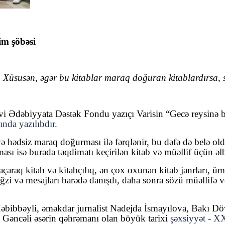
im şöbəsi
ir. Xüsusən, əgər bu kitablar maraq doğuran kitablardırsa, s
i Ədəbiyyata Dəstək Fondu yazıçı Varisin “Gecə reysinə bi
nda yazılıbdır.
 və hədsiz maraq doğurması ilə fərqlənir, bu dəfə də belə 
sı isə burada təqdimatı keçirilən kitab və müəllif üçün əl
i açaraq kitab və kitabçılıq, ən çox oxunan kitab janrlar
i və mesajları barədə danışdı, daha sonra sözü müəllifə ve
əbibbəyli, əməkdar jurnalist Nadejda İsmayılova, Bakı Döv
Gəncəli əsərin qəhrəmanı olan böyük tarixi
şəxsiyyət - X