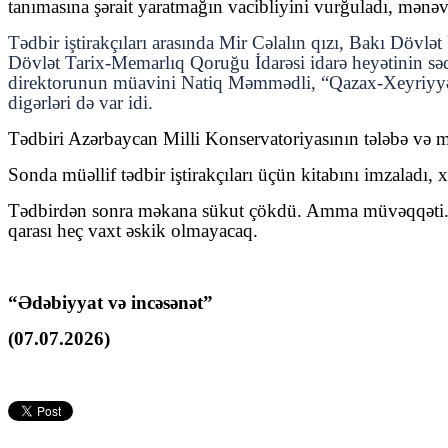
tanımasına şərait yaratmağın vacibliyini vurğuladı, mənəv
Tədbir iştirakçıları arasında Mir Cəlalın qızı, Bakı Dövl
Dövlət Tarix-Memarlıq Qoruğu İdarəsi idarə heyətinin sə
direktorunun müavini Natiq Məmmədli, “Qazax-Xeyriyyə” 
digərləri də var idi.
Tədbiri Azərbaycan Milli Konservatoriyasının tələbə və m
Sonda müəllif tədbir iştirakçıları üçün kitabını imzaladı, xa
Tədbirdən sonra məkana sükut çökdü. Amma müvəqqəti. Ədi
qarası heç vaxt əskik olmayacaq.
“Ədəbiyyat və incəsənət”
(07.07.2026)