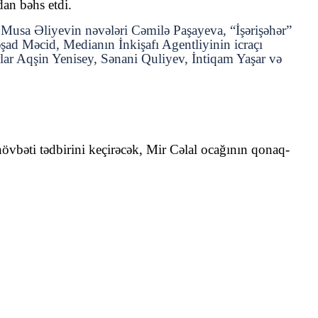
dan bəhs etdi.
ə Musa Əliyevin nəvələri Cəmilə Paşayeva, “İşərişəhər”
ad Məcid, Medianın İnkişafı Agentliyinin icraçı
ar Aqşin Yenisey, Sənani Quliyev, İntiqam Yaşar və
bəti tədbirini keçirəcək, Mir Cəlal ocağının qonaq-