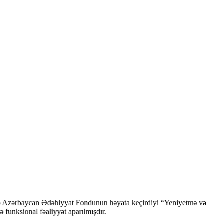
ndə Azərbaycan Ədəbiyyat Fondunun həyata keçirdiyi “Yeniyetmə və
ə funksional fəaliyyət aparılmışdır.