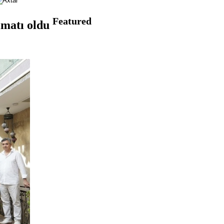
Featured
imatı oldu