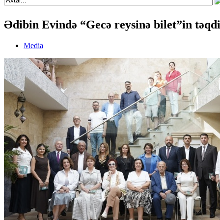
Ədibin Evində “Gecə reysinə bilet”in təqd
Media