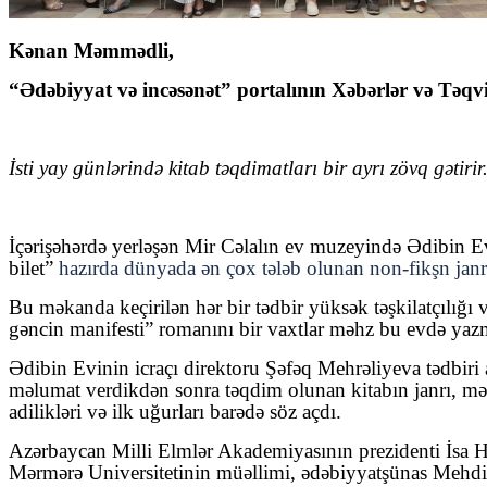
Kənan Məmmədli,
“Ədəbiyyat və incəsənət” portalının Xəbərlər və Təqv
İsti yay günlərində kitab təqdimatları bir ayrı zövq gətir
İçərişəhərdə yerləşən Mir Cəlalın ev muzeyində Ədibin Ev
bilet”
hazırda dünyada ən çox tələb olunan non-fikşn janrı
Bu məkanda keçirilən hər bir tədbir yüksək təşkilatçılığı
gəncin manifesti” romanını bir vaxtlar məhz bu evdə yazma
Ədibin Evinin icraçı direktoru Şəfəq Mehrəliyeva tədbir
məlumat verdikdən sonra təqdim olunan kitabın janrı, məğz
adilikləri və ilk uğurları barədə söz açdı.
Azərbaycan Milli Elmlər Akademiyasının prezidenti İsa H
Mərmərə Universitetinin müəllimi, ədəbiyyatşünas Mehdi 