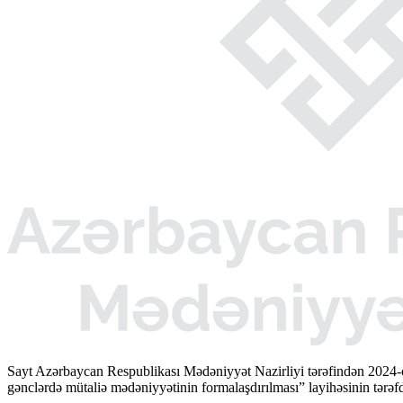
Sayt Azərbaycan Respublikası Mədəniyyət Nazirliyi tərəfindən 2024-
gənclərdə mütaliə mədəniyyətinin formalaşdırılması” layihəsinin tərəfda