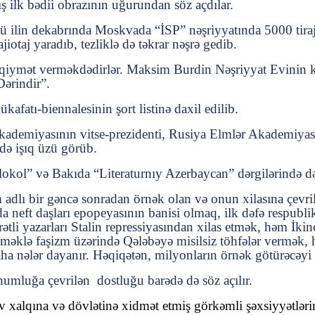
 ilk bədii obrazının uğurundan söz açdılar.
ü ilin dekabrında Moskvada “İSP” nəşriyyatında 5000 tirajl
iotaj yaradıb, tezliklə də təkrar nəşrə gedib.
iymət verməkdədirlər. Maksim Burdin Nəşriyyat Evinin kre
Dərindir”.
fatı-biennalesinin şort listinə daxil edilib.
Akademiyasının vitse-prezidenti, Rusiya Elmlər Akademiy
də işıq üzü görüb.
okol” və Bakıda “Literaturnıy Azerbaycan” dərgilərində də
 adlı bir gəncə sonradan örnək olan və onun xilasına çev
neft daşları epopeyasının banisi olmaq, ilk dəfə respublika
li yazarları Stalin repressiyasından xilas etmək, həm İk
rilməklə faşizm üzərində Qələbəyə misilsiz töhfələr vermək,
 daha nələr dayanır. Həqiqətən, milyonların örnək götürəc
ohumluğa çevrilən
dostluğu barədə də söz açılır.
 xalqına və dövlətinə xidmət etmiş görkəmli şəxsiyyətlərin