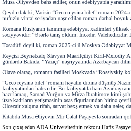
Musa Əliyevdən bəhs etdilər, onun ədəbiyyatda yaradılmış
Qeyd edək ki, Varisin “Gecə reysinə bilet” romanı 2024-c
nüfuzlu vintaj seriyadan nəşr edilən roman dərhal böyük aj
Romana Rusiyanın tanınmış ədəbiyyat xadimləri yüksək q
səciyyəvidir: “Əsərlə tanış oldum. İncədir. Valehedicidir. 
Təsadüfi deyil ki, roman 2025-ci il Moskva Ədəbiyyat Müka
Rəyçisi Beynəlxalq Slavyan Maarifçiliyi Kiril-Mefodiy 
günlərdə Bakıda, “Yazıçı” nəşriyyatında Azərbaycan dilin
Əlavə olaraq, romanın fəsilləri Moskvada “Rossiyskiy kol
“Gecə reysinə bilet” romanı həyatın dibinə düşmüş Nazim
fəaliyyətindən bəhs edir. Bu fəaliyyətdə həm Azərbaycanda 
hazırlamaq, Səməd Vurğun və Mirzə İbrahimov kimi şöhrət
üzrə kadrların yetişməsinin əsas fiqurlarından birinə çev
Əlcəzair xalqına rifah, sərvət bəxş etmək və daha nələr,
Kitabda Musa Əliyevin Mir Cəlal Paşayevlə sonradan q
Son çıxış edən ADA Universitetinin rektoru Hafiz Paşayev