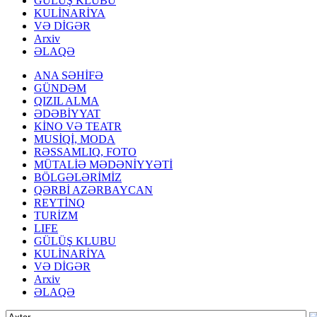
GÜLÜŞ KLUBU
KULİNARİYA
VƏ DİGƏR
Arxiv
ƏLAQƏ
ANA SƏHİFƏ
GÜNDƏM
QIZIL ALMA
ƏDƏBİYYAT
KİNO VƏ TEATR
MUSİQİ, MODA
RƏSSAMLIQ, FOTO
MÜTALİƏ MƏDƏNİYYƏTİ
BÖLGƏLƏRİMİZ
QƏRBİ AZƏRBAYCAN
REYTİNQ
TURİZM
LIFE
GÜLÜŞ KLUBU
KULİNARİYA
VƏ DİGƏR
Arxiv
ƏLAQƏ