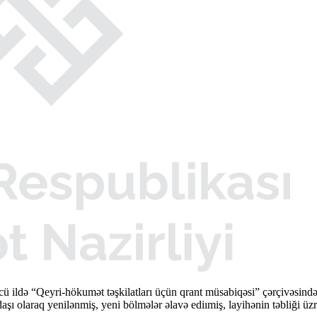
cü ildə “Qeyri-hökumət təşkilatları üçün qrant müsabiqəsi” çərçivəsi
şı olaraq yenilənmiş, yeni bölmələr əlavə ediımiş, layihənin təbliği üzr