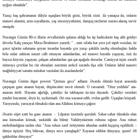
uyğun olmalıdır".
Yazıçı baş qəhrəmanın diliylə uşaqlara böyük gözü, böyük sözü ilə yanaşsa da, onların
mənəvi aləmini, arzu-xəyallarını, yaş xüsusiyyətlərini, danışıq tərzlərini nəzərə alaraq təsvir
etmişdir.
Nurəngiz Günün 80-ci illərin əvvəllərində qələmə aldığı bu tip hadisələrin baş alıb getdiyi
dövrdə Xalq yazıçısı Mirzə İbrahimov yazırdı: " ...min sifətlə hər yerə yol tapıb soxulan, öz
şəxsi işlərini sahmana qoyan insanlar həyatda çox yaxşı şəkildə təsdiq olunduqları halda
belə onlar zahirən nəzəri cəlb etməyən adamlardan, əsl mənəvi həyatla yaşayan, özü də
haysız-küysüz yaşayan, çalışan adamlardan qat-qat aşağıda dururlar. Cəmiyyət üçün zərərli
zümrəyə çevrilən bu cür obrazları nəsrimiz ardıcıl surətdə ifşa edir. Onların labül mənəvi
məğlubiyyəti sənətin mötəbər vasitələri ilə əsaslandırılır".
Nurəngiz Günün digər povesti "Qırmızı gecə" adlanır. Əsərdə ölümlə həyat arasında
çarpışan gənc ananın həyatı, düşüncələri təsvir olunub. O rəssamdı. "Otuz yeddidə" ata-
anasını itirib. Həyatın ağırlığı, çətinliyi ilə təkbaşına üz-üzə dayanıb. Çəkdiyi rəsmləri
müdiri bəyənmir, deyir ki, uydurmadı. Əri ona xəyanət edib, evdən gedib. Uşaqları körpədi.
Yarıyuxulu, yarıxəyal ölməkdə olan ana Allahını köməyə çağırır.
Əsərin süjet xətti bu gənc ananın - Lilparın üzərində qurulub. Səhər-səhər ölməkdə olan
ana kimsədən kömək, təskinlik ala bilmir. Valideynlərinin ruhuna sığınır. Ana ruhun
mehribanlığına təslim olur. "Ana ruhun zərif örtüyünün altından əzablı hıçqırıq eşidilirdi: -
dünya üşüyür. Heç bilirsən, dünya necə yazıqlaşıb? Xəyanət ediblər dünyaya, qızım! Əl
qaldırıblar dünyaya!"