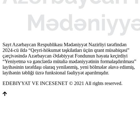
Sayt Azərbaycan Respublikası Mədəniyyət Nazirliyi tərəfindən
2024-cü ildə “Qeyri-hökumət təşkilatları üçün qrant müsabiqəsi”
çərçivəsində Azərbaycan Ədəbiyyat Fondunun həyata keçirdiyi
“Yeniyetmə və gənclərdə mütaliə mədəniyyətinin formalaşdırılması”
layihəsinin tərəfdaşı olaraq yenilənmiş, yeni bölmələr əlavə ediımiş,
layihənin təbliği üzrə funksional fəaliyyət aparılmışdır.
EDEBIYYAT VE INCESENET © 2021 All rights reserved.