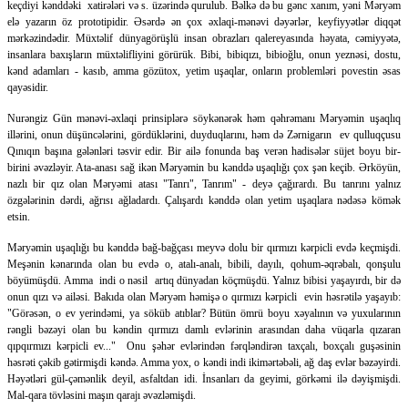
keçdiyi kənddəki xatirələri və s. üzərində qurulub. Bəlkə də bu gənc xanım, yəni Məryəm
elə yazarın öz prototipidir. Əsərdə ən çox əxlaqi-mənəvi dəyərlər, keyfiyyətlər diqqət
mərkəzindədir. Müxtəlif dünyagörüşlü insan obrazları qalereyasında həyata, cəmiyyətə,
insanlara baxışların müxtəlifliyini görürük. Bibi, bibiqızı, bibioğlu, onun yeznəsi, dostu,
kənd adamları - kasıb, amma gözütox, yetim uşaqlar, onların problemləri povestin əsas
qayəsidir.
Nurəngiz Gün mənəvi-əxlaqi prinsiplərə söykənərək həm qəhrəmanı Məryəmin uşaqlıq
illərini, onun düşüncələrini, gördüklərini, duyduqlarını, həm də Zərnigarın ev qulluqçusu
Qınıqın başına gələnləri təsvir edir. Bir ailə fonunda baş verən hadisələr süjet boyu bir-
birini əvəzləyir. Ata-anası sağ ikən Məryəmin bu kənddə uşaqlığı çox şən keçib. Ərköyün,
nazlı bir qız olan Məryəmi atası "Tanrı", Tanrım" - deyə çağırardı. Bu tanrını yalnız
özgələrinin dərdi, ağrısı ağladardı. Çalışardı kənddə olan yetim uşaqlara nədəsə kömək
etsin.
Məryəmin uşaqlığı bu kənddə bağ-bağçası meyvə dolu bir qırmızı kərpicli evdə keçmişdi.
Meşənin kənarında olan bu evdə o, atalı-analı, bibili, dayılı, qohum-əqrəbalı, qonşulu
böyümüşdü. Amma indi o nəsil artıq dünyadan köçmüşdü. Yalnız bibisi yaşayırdı, bir də
onun qızı və ailəsi. Bakıda olan Məryəm həmişə o qırmızı kərpicli evin həsrətilə yaşayıb:
"Görəsən, o ev yerindəmi, ya söküb atıblar? Bütün ömrü boyu xəyalının və yuxularının
rəngli bəzəyi olan bu kəndin qırmızı damlı evlərinin arasından daha vüqarla qızaran
qıpqırmızı kərpicli ev..." Onu şəhər evlərindən fərqləndirən taxçalı, boxçalı guşəsinin
həsrəti çəkib gətirmişdi kəndə. Amma yox, o kəndi indi ikimərtəbəli, ağ daş evlər bəzəyirdi.
Həyətləri gül-çəmənlik deyil, asfaltdan idi. İnsanları da geyimi, görkəmi ilə dəyişmişdi.
Mal-qara tövləsini maşın qarajı əvəzləmişdi.