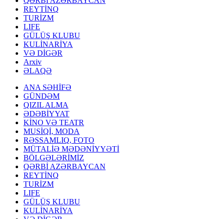
QƏRBİ AZƏRBAYCAN
REYTİNQ
TURİZM
LIFE
GÜLÜŞ KLUBU
KULİNARİYA
VƏ DİGƏR
Arxiv
ƏLAQƏ
ANA SƏHİFƏ
GÜNDƏM
QIZIL ALMA
ƏDƏBİYYAT
KİNO VƏ TEATR
MUSİQİ, MODA
RƏSSAMLIQ, FOTO
MÜTALİƏ MƏDƏNİYYƏTİ
BÖLGƏLƏRİMİZ
QƏRBİ AZƏRBAYCAN
REYTİNQ
TURİZM
LIFE
GÜLÜŞ KLUBU
KULİNARİYA