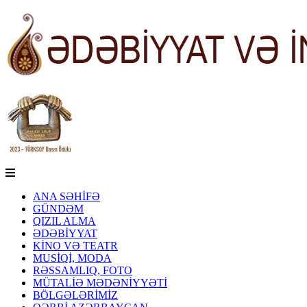
ANA SƏHİFƏ
GÜNDƏM
QIZIL ALMA
ƏDƏBİYYAT
KİNO VƏ TEATR
MUSİQİ, MODA
RƏSSAMLIQ, FOTO
MÜTALİƏ MƏDƏNİYYƏTİ
BÖLGƏLƏRİMİZ