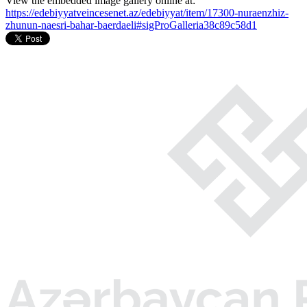
View the embedded image gallery online at:
https://edebiyyatveincesenet.az/edebiyyat/item/17300-nuraenzhiz-
zhunun-naesri-bahar-baerdaeli#sigProGalleria38c89c58d1