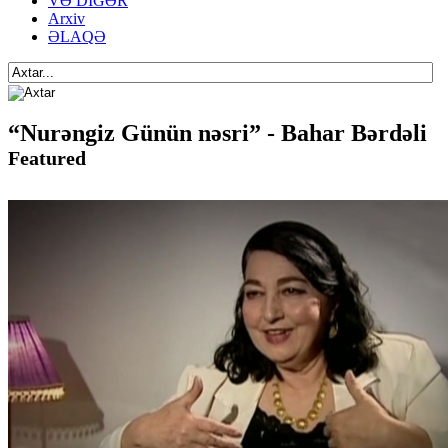
VƏ DİGƏR
Arxiv
ƏLAQƏ
“Nurəngiz Günün nəsri” - Bahar Bərdəli
Featured