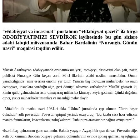
“Ədəbiyyat və incəsənət” portalının “Ədəbiyyat qəzeti” ilə birgə
ƏDƏBİYYATIMIZI SEVDİRƏK layihəsində bu gün sizlərə
ədəbi təbqid mövzusunda Bahar Bərdəlinin “Nurəngiz Günün
nəsri” məqaləsi təqdim edilir.
Müasir Azərbaycan ədəbiyyatında özünəməxsus yeri, mövqeyi, dəsti-xətti olan şair, nasir,
publisist Nurəngiz Gün keçən əsrin 80-ci illərinin ədəbi nəslinə mənsubdur. Onun
yaradıcılığında nəsr əsərləri önəmli yer tutur. Yazarın baş mövzusu müharibələr və onun
cəmiyyətə, insanlara vurduğu ağır, geri dönüşü olmayan zərbələridir. Müəllif göstərir ki,
kimin qalib gəlməsindən asılı olmayaraq müharibə kimsəyə xeyir gətirmir. Çünki dağıdıcı,
qırıcı, yıxıcı müharibələr insanları və insanlığı məhv eləyir.
Müəllifin ilk mətbu əsəri 1981-ci ildə "Ulduz" jurnalında çap olunan "Tanrı bəşər
övladıdır" adlı povestidir. Povestin epiqraf yerində oxuyuruq: "Bu kitabı sizə həsr edirəm,
mənim fatimələrim, kozettalarım, zoluşkalarım! Ruhunuza aramsız bir nəğmə oxuyuram!"
Əsərin baş qəhrəmanı gənc xanımdır. Bakıda yaşayır. Azyaşlı bir qızı da var. Povestin süjet
xətti bu xanımın Bakıdan bölgəyə getməsi, qohumlarının evində qonaq qalması, uşaqlığının