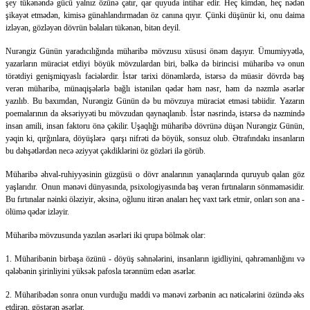
şey tükənəndə gücü yalnız özünə çatır, qar quyuda intihar edir. Heç kimdən, heç nədən
şikayət etmədən, kimisə günahlandırmadan öz canına qıyır. Çünki düşünür ki, onu daima
izləyən, gözləyən dövrün bəlaları tükənən, bitən deyil.
Nurəngiz Günün yaradıcılığında müharibə mövzusu xüsusi önəm daşıyır. Ümumiyyətlə,
yazarların müraciət etdiyi böyük mövzulardan biri, bəlkə də birincisi müharibə və onun
törətdiyi genişmiqyaslı faciələrdir. İstər tarixi dönəmlərdə, istərsə də müasir dövrdə baş
verən müharibə, münaqişələrlə bağlı istənilən qədər həm nəsr, həm də nəzmlə əsərlər
yazılıb. Bu baxımdan, Nurəngiz Günün də bu mövzuya müraciət etməsi təbiidir. Yazarın
poemalarının da əksəriyyəti bu mövzudan qaynaqlanıb. İstər nəsrində, istərsə də nəzmində
insan amili, insan faktoru önə çəkilir. Uşaqlığı müharibə dövrünə düşən Nurəngiz Günün,
yəqin ki, qırğınlara, döyüşlərə qarşı nifrəti də böyük, sonsuz olub. Ətrafındakı insanların
bu dəhşətlərdən necə əziyyət çəkdiklərini öz gözləri ilə görüb.
Müharibə əhval-ruhiyyəsinin güzgüsü o dövr analarının yanaqlarında quruyub qalan göz
yaşlarıdır. Onun mənəvi dünyasında, psixologiyasında baş verən fırtınaların sönməməsidir.
Bu fırtınalar nəinki öləziyir, əksinə, oğlunu itirən anaları heç vaxt tərk etmir, onları son ana -
ölümə qədər izləyir.
Müharibə mövzusunda yazılan əsərləri iki qrupa bölmək olar:
1. Müharibənin birbaşa özünü - döyüş səhnələrini, insanların igidliyini, qəhrəmanlığını və
qələbənin şirinliyini yüksək pafosla tərənnüm edən əsərlər.
2. Müharibədən sonra onun vurduğu maddi və mənəvi zərbənin acı nəticələrini özündə əks
etdirən, göstərən əsərlər.