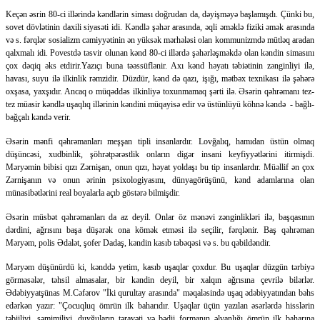
Keçən əsrin 80-ci illərində kəndlərin siması doğrudan da, dəyişməyə başlamışdı. Çünki bu,
sovet dövlətinin daxili siyasəti idi. Kəndlə şəhər arasında, əqli əməklə fiziki əmək arasında
və s. fərqlər sosializm cəmiyyətinin ən yüksək mərhələsi olan kommunizmdə mütləq aradan
qalxmalı idi. Povestdə təsvir olunan kənd 80-ci illərdə şəhərləşməkdə olan kəndin simasını
çox dəqiq əks etdirir.Yazıçı buna təəssüflənir. Axı kənd həyatı təbiətinin zənginliyi ilə,
havası, suyu ilə ilkinlik rəmzidir. Düzdür, kənd də qazı, işığı, mətbəx texnikası ilə şəhərə
oxşasa, yaxşıdır. Ancaq o müqəddəs ilkinliyə toxunmamaq şərti ilə. Əsərin qəhrəmanı tez-
tez müasir kəndlə uşaqlıq illərinin kəndini müqayisə edir və üstünlüyü köhnə kəndə - bağlı-
bağçalı kəndə verir.
Əsərin mənfi qəhrəmanları meşşan tipli insanlardır. Lovğalıq, hamıdan üstün olmaq
düşüncəsi, xudbinlik, şöhrətpərəstlik onların digər insani keyfiyyətlərini itirmişdi.
Məryəmin bibisi qızı Zərnişan, onun qızı, həyat yoldaşı bu tip insanlardır. Müəllif ən çox
Zərnişanın və onun ərinin psixologiyasını, dünyagörüşünü, kənd adamlarına olan
münasibətlərini real boyalarla açıb göstərə bilmişdir.
Əsərin müsbət qəhrəmanları da az deyil. Onlar öz mənəvi zənginlikləri ilə, başqasının
dərdini, ağrısını başa düşərək ona kömək etməsi ilə seçilir, fərqlənir. Baş qəhrəman
Məryəm, polis Ədalət, şofer Dadaş, kəndin kasıb təbəqəsi və s. bu qəbildəndir.
Məryəm düşünürdü ki, kənddə yetim, kasıb uşaqlar çoxdur. Bu uşaqlar düzgün tərbiyə
görməsələr, təhsil almasalar, bir kəndin deyil, bir xalqın ağrısına çevrilə bilərlər.
Ədəbiyyatşünas M.Cəfərov "İki qurultay arasında" məqaləsində uşaq ədəbiyyatından bəhs
edərkən yazır: "Çocuqluq ömrün ilk baharıdır. Uşaqlar üçün yazılan əsərlərdə hisslərin
təbiiliyi, səmimiliyi, duyğuların təravəti və bədii formanın əlvanlığı ömrün ilk baharına