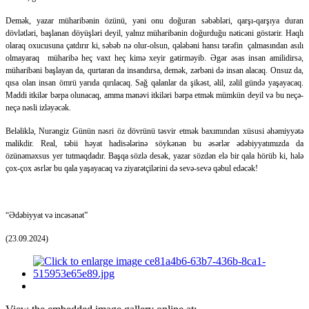
Demək, yazar müharibənin özünü, yəni onu doğuran səbəbləri, qarşı-qarşıya duran
dövlətləri, başlanan döyüşləri deyil, yalnız müharibənin doğurduğu nəticəni göstərir. Haqlı
olaraq oxucusuna çatdırır ki, səbəb nə olur-olsun, qələbəni hansı tərəfin çalmasından asılı
olmayaraq müharibə heç vaxt heç kimə xeyir gətirməyib. Əgər əsas insan amilidirsə,
müharibəni başlayan da, qurtaran da insandırsa, demək, zərbəni də insan alacaq. Onsuz da,
qısa olan insan ömrü yarıda qırılacaq. Sağ qalanlar da şikəst, əlil, zəlil gündə yaşayacaq.
Maddi itkilər bərpa olunacaq, amma mənəvi itkiləri bərpa etmək mümkün deyil və bu neçə-
neçə nəsli izləyəcək.
Beləliklə, Nurəngiz Günün nəsri öz dövrünü təsvir etmək baxımından xüsusi əhəmiyyətə
malikdir. Real, təbii həyat hadisələrinə söykənən bu əsərlər ədəbiyyatımızda da
özünəməxsus yer tutmaqdadır. Başqa sözlə desək, yazar sözdən elə bir qala hörüb ki, hələ
çox-çox əsrlər bu qala yaşayacaq və ziyarətçilərini də sevə-sevə qəbul edəcək!
“Ədəbiyyat və incəsənət”
(23.09.2024)