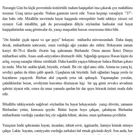
Nurəngiz Gün bu kiçik povestində üstüörtülü məlum həqiqətləri önə çəkərək çox mətləblərə
toxunur. Uzaq tarixə qayıdır. Nuhun gəmisini təsvir edir. Yaxın keçmişi vərəqləyir. "37"-
dən bəhs edir. Müəllifin təsvirində həyat haqqında retrospektiv bədii təhkiyə xüsusi rol
oynayır. Gah müəllifin, gah da personajların diliylə söylənilən hadisələr real həyat
həqiqətlərindən uzaq görünsələr də, yazıçı məqsədini həssas oxucusuna ötürə bilir.
"Ən hündür çiçək təpəsi və qar quyu" hekayəsi müharibə mövzusundadı. Daha dəqiq
desək, müharibənin nəticəsini, onun vurduğu ağır yaraları əks etdirir. Hekayənin zaman
kəsiyi 40-70-ci illərdir. Əsərin baş qəhrəmanı Bürhandır. Onun atasını İkinci Dünya
müharibəsi uddu. Anası əzab-əziyyətlərə dözməyib öldü. Sığındığı qonşusu Həsən kişini də
aclıq, soyuq-sazaqlar ölümə sürüklədi. Daha kənddə yaşaya bilməyən balaca Bürhan şəhərə
üz tutdu. Min bir əzabla işlədi, böyüdü, evləndi. Bir cüt oğul atası oldu. Amma nə yazıq ki,
sevdiyi qadını da ölüm çalıb apardı. Uşaqlarını tək böyütdü. İndi oğlanları başqa yerdə öz
həyatlarını yaşayırdı. Bürhan ahıl yaşında yenə tək qalmışdı. Yaşamaqdan yorulan,
çətinliklərdən bezən, sevdiyinin həsrətinə dözməyən kişi bir qış günü əvvəlcə arvadının
qəbrini ziyarət edir, sonra da onun yanında qardan bir dar quyu hörərək özünü orada dəfn
edir.
Müəllifin təhkiyəsində nağılvari söylənilən bu həyat hekayəsində yazıçı dövrün, zamanın
Bürhanları yetim, kimsəsiz qoydu. Bütün həyatı boyu çalışan, çabalayan Bürhanlar
müharibənin vurduğu yaraları heç cür sağalda bilmir, əksinə, onun qurbanına çevrilirlər.
Yazıçının bədii qəhrəmanı həyatı, insanları, təbiəti sevir, işgüzardır, hamıya kömək etməyə
çalışır. Lakin həyatın, cəmiyyətin vurduğu zərbələri dəf etmək gücündə deyil. Son anda, hər