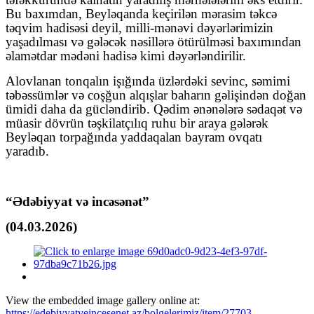
Bu baxımdan, Beyləqanda keçirilən mərasim təkcə
təqvim hadisəsi deyil, milli-mənəvi dəyərlərimizin
yaşadılması və gələcək nəsillərə ötürülməsi baxımından
əlamətdar mədəni hadisə kimi dəyərləndirilir.
Alovlanan tonqalın işığında üzlərdəki sevinc, səmimi
təbəssümlər və coşğun alqışlar baharın gəlişindən doğan
ümidi daha da gücləndirib. Qədim ənənələrə sədaqət və
müasir dövrün təşkilatçılıq ruhu bir araya gələrək
Beyləqan torpağında yaddaqalan bayram ovqatı
yaradıb.
“Ədəbiyyat və incəsənət”
(04.03.2026)
View the embedded image gallery online at:
https://edebiyyatveincesenet.az/bolgelerimiz/item/27703-