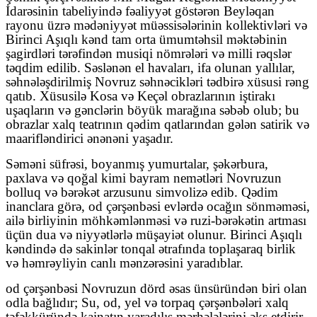
İdarəsinin tabeliyində fəaliyyət göstərən Beyləqan
rayonu üzrə mədəniyyət müəssisələrinin kollektivləri və
Birinci Aşıqlı kənd tam orta ümumtəhsil məktəbinin
şagirdləri tərəfindən musiqi nömrələri və milli rəqslər
təqdim edilib. Səslənən el havaları, ifa olunan yallılar,
səhnələşdirilmiş Novruz səhnəcikləri tədbirə xüsusi rəng
qatıb. Xüsusilə Kosa və Keçəl obrazlarının iştirakı
uşaqların və gənclərin böyük marağına səbəb olub; bu
obrazlar xalq teatrının qədim qatlarından gələn satirik və
maarifləndirici ənənəni yaşadır.
Səməni süfrəsi, boyanmış yumurtalar, şəkərbura,
paxlava və qoğal kimi bayram nemətləri Novruzun
bolluq və bərəkət arzusunu simvolizə edib. Qədim
inanclara görə, od çərşənbəsi evlərdə ocağın sönməməsi,
ailə birliyinin möhkəmlənməsi və ruzi-bərəkətin artması
üçün dua və niyyətlərlə müşayiət olunur. Birinci Aşıqlı
kəndində də sakinlər tonqal ətrafında toplaşaraq birlik
və həmrəyliyin canlı mənzərəsini yaradıblar.
od çərşənbəsi Novruzun dörd əsas ünsüründən biri olan
odla bağlıdır; Su, od, yel və torpaq çərşənbələri xalq
təfəkküründə kainatın yaradılış mərhələlərini əks etdirir.