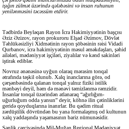
işığın zülmət üzərində qələbəsini və insan ruhunun
yenilənməsini təcəssüm etdirir.
Tədbirdə Beyləqan Rayon İcra Hakimiyyətinin başçısı
Əziz Əzizov, rayon prokuroru Elşad Əzimov, Dövlət
Təhlükəsizliyi Xidmətinin rayon şöbəsinin rəisi Vidadi
Qurbanov, icra hakimiyyətinin məsul əməkdaşları, şəhid
ailələri, mədəniyyət işçiləri, ziyalılar və kənd sakinləri
iştirak ediblər.
Novruz ənənəsinə uyğun olaraq mərasim tonqal
ətrafında təşkil olunub. Xalq inanclarına görə, od
çərşənbəsində qalanan tonqal yalnız fiziki istilik
mənbəyi deyil, həm də mənəvi təmizlənmə rəmzidir.
İnsanlar tonqal üzərindən atlanaraq “ağırlığım-
uğurluğum odda yansın” deyir, köhnə ilin çətinliklərini
geridə qoyduqlarına inanırlar. Bu qədim ritual
zərdüştilik dövründən bu yana formalaşmış od kultunun
xalq yaddaşında yaşamasının bariz nümunəsidir.
Şənlik çərçivəsində Mil-Muğan Regional Mədəniyyət