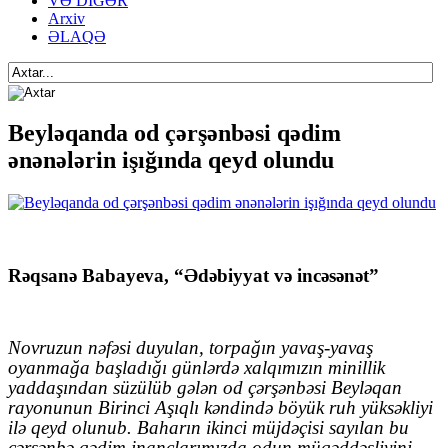
VƏ DİGƏR
Arxiv
ƏLAQƏ
Beyləqanda od çərşənbəsi qədim
ənənələrin işığında qeyd olundu
R
ə
qsan
ə
Babayeva
, “Ədəbiyyat və incəsənət”
Novruzun nəfəsi duyulan, torpağın yavaş-yavaş
oyanmağa başladığı günlərdə xalqımızın minillik
yaddaşından süzülüb gələn od çərşənbəsi Beyləqan
rayonunun Birinci Aşıqlı kəndində böyük ruh yüksəkliyi
ilə qeyd olunub. Baharın ikinci müjdəçisi sayılan bu
çərşənbə qədim inanclarımızda odun müqəddəsliyini,