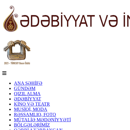
ANA SƏHİFƏ
GÜNDƏM
QIZIL ALMA
ƏDƏBİYYAT
KİNO VƏ TEATR
MUSİQİ, MODA
RƏSSAMLIQ, FOTO
MÜTALİƏ MƏDƏNİYYƏTİ
BÖLGƏLƏRİMİZ