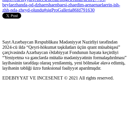
beylaezhanda-od-dzhaershaenbaesi-zhaedim-aenaenaelaerin-ish-
zhh-nda-zheyd-olundu#sigProGalleria86fd791630
Sayt Azərbaycan Respublikası Mədəniyyət Nazirliyi tərəfindən
2024-cü ildə “Qeyri-hökumət təşkilatları üçün qrant müsabiqəsi”
çərçivəsində Azərbaycan Ədəbiyyat Fondunun həyata keçirdiyi
“Yeniyetmə və gənclərdə mütaliə mədəniyyətinin formalaşdırılması”
layihəsinin tərəfdaşı olaraq yenilənmiş, yeni bölmələr əlavə ediımiş,
layihənin təbliği üzrə funksional fəaliyyət aparılmışdır.
EDEBIYYAT VE INCESENET © 2021 All rights reserved.