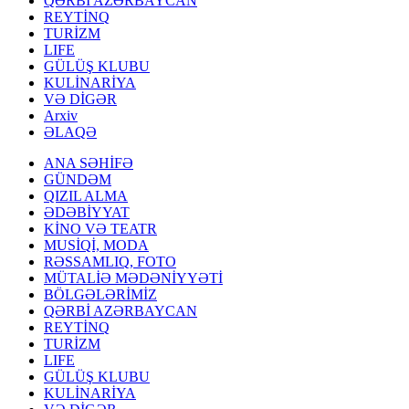
QƏRBİ AZƏRBAYCAN
REYTİNQ
TURİZM
LIFE
GÜLÜŞ KLUBU
KULİNARİYA
VƏ DİGƏR
Arxiv
ƏLAQƏ
ANA SƏHİFƏ
GÜNDƏM
QIZIL ALMA
ƏDƏBİYYAT
KİNO VƏ TEATR
MUSİQİ, MODA
RƏSSAMLIQ, FOTO
MÜTALİƏ MƏDƏNİYYƏTİ
BÖLGƏLƏRİMİZ
QƏRBİ AZƏRBAYCAN
REYTİNQ
TURİZM
LIFE
GÜLÜŞ KLUBU
KULİNARİYA