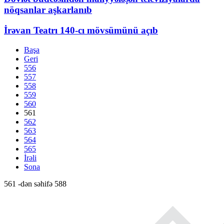
nöqsanlar aşkarlanıb
İrəvan Teatrı 140-cı mövsümünü açıb
Başa
Geri
556
557
558
559
560
561
562
563
564
565
İrəli
Sona
561 -dən səhifə 588