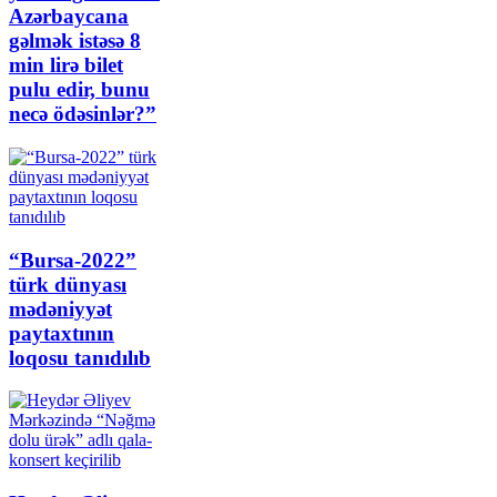
Azərbaycana
gəlmək istəsə 8
min lirə bilet
pulu edir, bunu
necə ödəsinlər?”
“Bursa-2022”
türk dünyası
mədəniyyət
paytaxtının
loqosu tanıdılıb