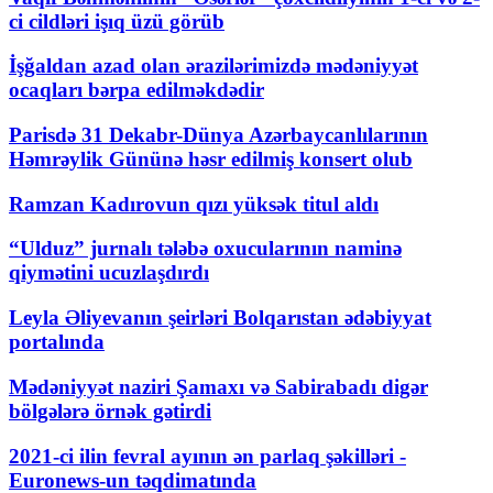
ci cildləri işıq üzü görüb
İşğaldan azad olan ərazilərimizdə mədəniyyət
ocaqları bərpa edilməkdədir
Parisdə 31 Dekabr-Dünya Azərbaycanlılarının
Həmrəylik Gününə həsr edilmiş konsert olub
Ramzan Kadırovun qızı yüksək titul aldı
“Ulduz” jurnalı tələbə oxucularının naminə
qiymətini ucuzlaşdırdı
Leyla Əliyevanın şeirləri Bolqarıstan ədəbiyyat
portalında
Mədəniyyət naziri Şamaxı və Sabirabadı digər
bölgələrə örnək gətirdi
2021-ci ilin fevral ayının ən parlaq şəkilləri -
Euronews-un təqdimatında