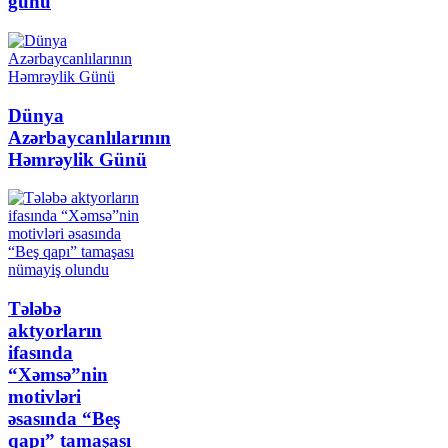
günü
Dünya
Azərbaycanlılarının
Həmrəylik Günü
Tələbə
aktyorların
ifasında
“Xəmsə”nin
motivləri
əsasında “Beş
qapı” tamaşası