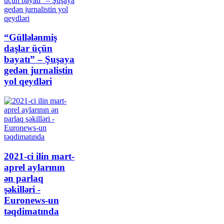
“Güllələnmiş
daşlar üçün
bayatı” – Şuşaya
gedən jurnalistin
yol qeydləri
2021-ci ilin mart-
aprel aylarının
ən parlaq
şəkilləri -
Euronews-un
təqdimatında