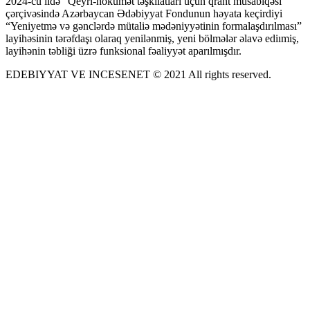
2024-cü ildə “Qeyri-hökumət təşkilatları üçün qrant müsabiqəsi”
çərçivəsində Azərbaycan Ədəbiyyat Fondunun həyata keçirdiyi
“Yeniyetmə və gənclərdə mütaliə mədəniyyətinin formalaşdırılması”
layihəsinin tərəfdaşı olaraq yenilənmiş, yeni bölmələr əlavə ediımiş,
layihənin təbliği üzrə funksional fəaliyyət aparılmışdır.
EDEBIYYAT VE INCESENET © 2021 All rights reserved.