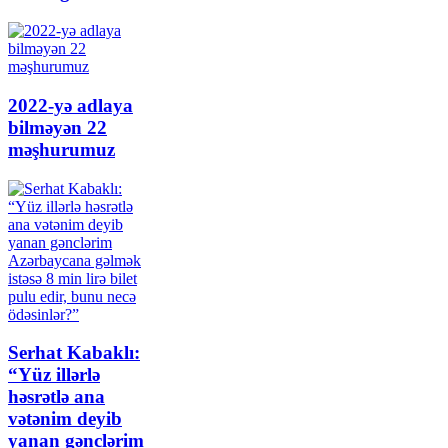
2022-yə adlaya
bilməyən 22
məşhurumuz
Serhat Kabaklı:
“Yüz illərlə
həsrətlə ana
vətənim deyib
yanan gənclərim