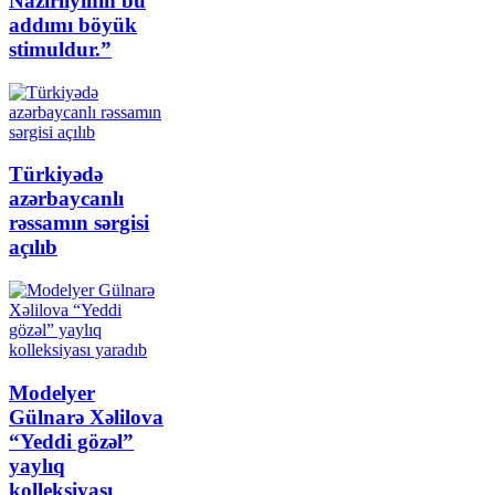
Nazirliyinin bu
addımı böyük
stimuldur.”
Türkiyədə
azərbaycanlı
rəssamın sərgisi
açılıb
Modelyer
Gülnarə Xəlilova
“Yeddi gözəl”
yaylıq
kolleksiyası