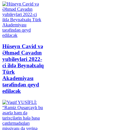
Hüseyn Cavid və
Əhməd Cavadın
yubileyləri 2022-
ci ildə Beynəlxalq
Türk
Akademiyası
tərəfindən qeyd
ediləcək