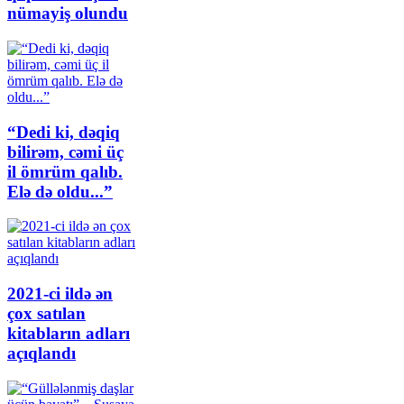
nümayiş olundu
“Dedi ki, dəqiq
bilirəm, cəmi üç
il ömrüm qalıb.
Elə də oldu...”
2021-ci ildə ən
çox satılan
kitabların adları
açıqlandı