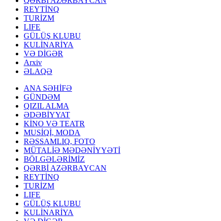
QƏRBİ AZƏRBAYCAN
REYTİNQ
TURİZM
LIFE
GÜLÜŞ KLUBU
KULİNARİYA
VƏ DİGƏR
Arxiv
ƏLAQƏ
ANA SƏHİFƏ
GÜNDƏM
QIZIL ALMA
ƏDƏBİYYAT
KİNO VƏ TEATR
MUSİQİ, MODA
RƏSSAMLIQ, FOTO
MÜTALİƏ MƏDƏNİYYƏTİ
BÖLGƏLƏRİMİZ
QƏRBİ AZƏRBAYCAN
REYTİNQ
TURİZM
LIFE
GÜLÜŞ KLUBU
KULİNARİYA