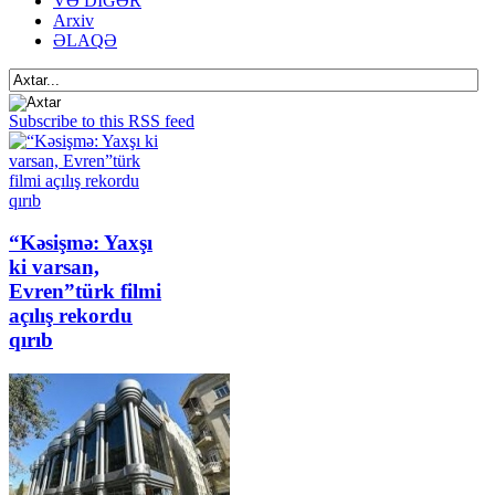
VƏ DİGƏR
Arxiv
ƏLAQƏ
Subscribe to this RSS feed
“Kəsişmə: Yaxşı
ki varsan,
Evren”türk filmi
açılış rekordu
qırıb