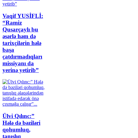
Vaqif YUSİFLİ:
“Ramiz
Qusarçaylı bu
əsərlə həm də
tarixçilərin hələ
başa
çatdırmadıqları
missiyanı da
yerinə yetirib”
Ülvi Qılınc:”
Hələ də bəziləri
qohumluq,
tanışlıq