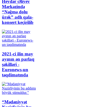
Heydər Əliyev
Mərkəzində
“Nəğmə dolu
ürək” adlı qala-
konsert keçirilib
2021-ci ilin may
ayının ən parlaq
şəkilləri -
Euronews-un
təqdimatında
“Mədəniyyət