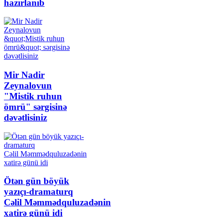
hazırlanıb
Mir Nadir
Zeynalovun
"Mistik ruhun
ömrü" sərgisinə
dəvətlisiniz
Ötən gün böyük
yazıçı-dramaturq
Cəlil Məmmədquluzadənin
xatirə günü idi