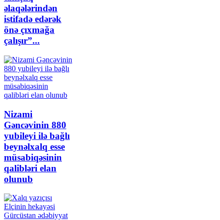
əlaqələrindən
istifadə edərək
önə çıxmağa
çalışır”...
Nizami
Gəncəvinin 880
yubileyi ilə bağlı
beynəlxalq esse
müsabiqəsinin
qalibləri elan
olunub