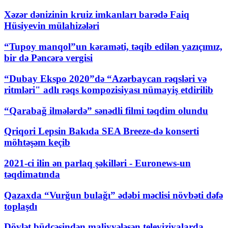
Xəzər dənizinin kruiz imkanları barədə Faiq
Hüsiyevin mülahizələri
“Tupoy manqol”un kəraməti, təqib edilən yazıçımız,
bir də Pəncərə vergisi
“Dubay Ekspo 2020”də “Azərbaycan rəqsləri və
ritmləri" adlı rəqs kompozisiyası nümayiş etdirilib
“Qarabağ ilmələrdə” sənədli filmi təqdim olundu
Qriqori Lepsin Bakıda SEA Breeze-də konserti
möhtəşəm keçib
2021-ci ilin ən parlaq şəkilləri - Euronews-un
təqdimatında
Qazaxda “Vurğun bulağı” ədəbi məclisi növbəti dəfə
toplaşdı
Dövlət büdcəsindən maliyyələşən televiziyalarda