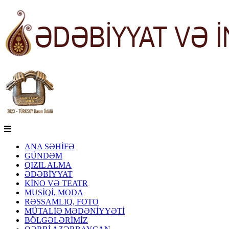
ANA SƏHİFƏ
GÜNDƏM
QIZIL ALMA
ƏDƏBİYYAT
KİNO VƏ TEATR
MUSİQİ, MODA
RƏSSAMLIQ, FOTO
MÜTALİƏ MƏDƏNİYYƏTİ
BÖLGƏLƏRİMİZ