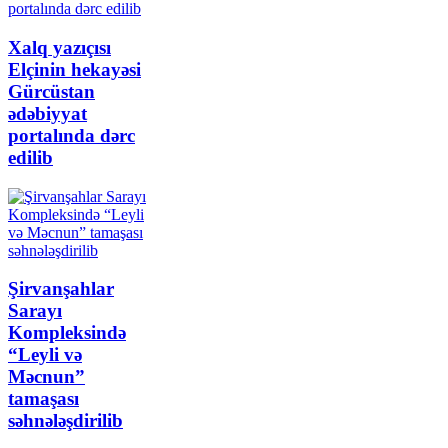
Xalq yazıçısı
Elçinin hekayəsi
Gürcüstan
ədəbiyyat
portalında dərc
edilib
Şirvanşahlar
Sarayı
Kompleksində
“Leyli və
Məcnun”
tamaşası
səhnələşdirilib