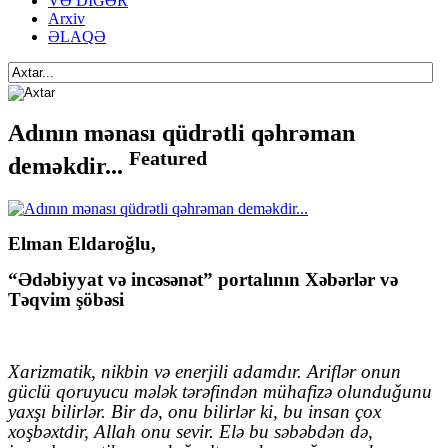
VƏ DİGƏR
Arxiv
ƏLAQƏ
Adının mənası qüdrətli qəhrəman
Featured
deməkdir...
Elman Eldaroğlu,
“Ədəbiyyat və incəsənət” portalının Xəbərlər və
Təqvim şöbəsi
Xarizmatik, nikbin və enerjili adamdır.
Ariflər onun
güclü qoruyucu mələk tərəfindən mühafizə olunduğunu
yaxşı bilirlər. Bir də, onu bilirlər ki, bu insan çox
xoşbəxtdir, Allah onu sevir. Elə bu səbəbdən də,