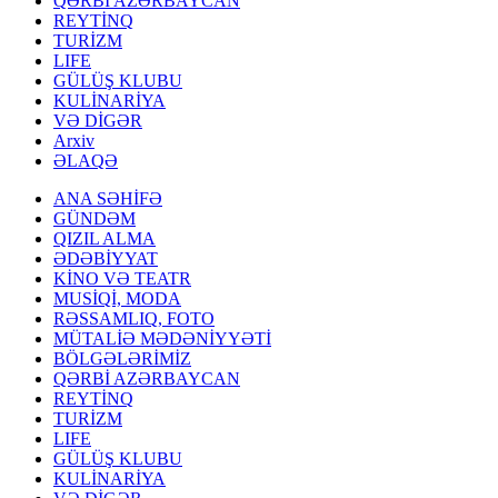
QƏRBİ AZƏRBAYCAN
REYTİNQ
TURİZM
LIFE
GÜLÜŞ KLUBU
KULİNARİYA
VƏ DİGƏR
Arxiv
ƏLAQƏ
ANA SƏHİFƏ
GÜNDƏM
QIZIL ALMA
ƏDƏBİYYAT
KİNO VƏ TEATR
MUSİQİ, MODA
RƏSSAMLIQ, FOTO
MÜTALİƏ MƏDƏNİYYƏTİ
BÖLGƏLƏRİMİZ
QƏRBİ AZƏRBAYCAN
REYTİNQ
TURİZM
LIFE
GÜLÜŞ KLUBU
KULİNARİYA