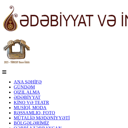
ANA SƏHİFƏ
GÜNDƏM
QIZIL ALMA
ƏDƏBİYYAT
KİNO VƏ TEATR
MUSİQİ, MODA
RƏSSAMLIQ, FOTO
MÜTALİƏ MƏDƏNİYYƏTİ
BÖLGƏLƏRİMİZ