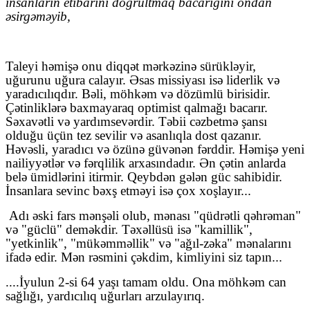
insanların etibarını doğrultmaq bacarığını ondan
əsirgəməyib,
Taleyi həmişə onu diqqət mərkəzinə sürükləyir,
uğurunu uğura calayır. Əsas missiyası isə liderlik və
yaradıcılıqdır. Bəli, möhkəm və dözümlü birisidir.
Çətinliklərə baxmayaraq optimist qalmağı bacarır.
Səxavətli və yardımsevərdir. Təbii cəzbetmə şansı
olduğu üçün tez sevilir və asanlıqla dost qazanır.
Həvəsli, yaradıcı və özünə güvənən fərddir. Həmişə yeni
nailiyyətlər və fərqlilik arxasındadır. Ən çətin anlarda
belə ümidlərini itirmir. Qeybdən gələn güc sahibidir.
İnsanlara sevinc bəxş etməyi isə çox xoşlayır...
Adı əski fars mənşəli olub, mənası "qüdrətli qəhrəman"
və "güclü" deməkdir. Təxəllüsü isə "kamillik",
"yetkinlik", "mükəmməllik" və "ağıl-zəka" mənalarını
ifadə edir. Mən rəsmini çəkdim, kimliyini siz tapın...
....İyulun 2-si 64 yaşı tamam oldu. Ona möhkəm can
sağlığı, yardıcılıq uğurları arzulayır
ıq
.