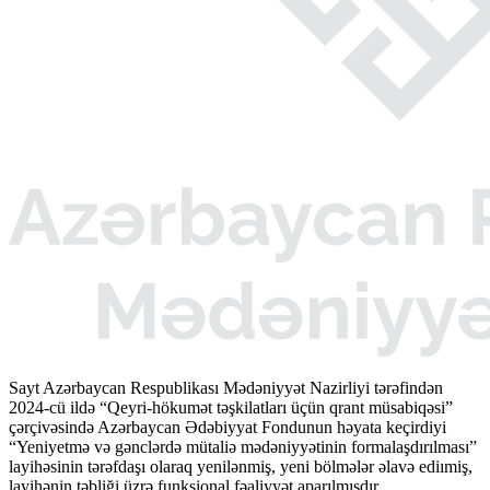
Sayt Azərbaycan Respublikası Mədəniyyət Nazirliyi tərəfindən
2024-cü ildə “Qeyri-hökumət təşkilatları üçün qrant müsabiqəsi”
çərçivəsində Azərbaycan Ədəbiyyat Fondunun həyata keçirdiyi
“Yeniyetmə və gənclərdə mütaliə mədəniyyətinin formalaşdırılması”
layihəsinin tərəfdaşı olaraq yenilənmiş, yeni bölmələr əlavə ediımiş,
layihənin təbliği üzrə funksional fəaliyyət aparılmışdır.