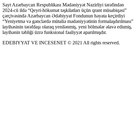
Sayt Azərbaycan Respublikası Mədəniyyət Nazirliyi tərəfindən
2024-cü ildə “Qeyri-hökumət təşkilatları üçün qrant müsabiqəsi”
çərçivəsində Azərbaycan Ədəbiyyat Fondunun həyata keçirdiyi
“Yeniyetmə və gənclərdə mütaliə mədəniyyətinin formalaşdırılması”
layihəsinin tərəfdaşı olaraq yenilənmiş, yeni bölmələr əlavə ediımiş,
layihənin təbliği üzrə funksional fəaliyyət aparılmışdır.
EDEBIYYAT VE INCESENET © 2021 All rights reserved.