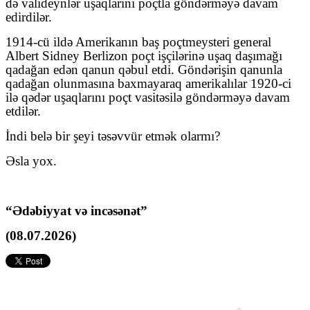
də valideynlər uşaqlarını poçtla göndərməyə davam
edirdilər.
1914-cü ildə Amerikanın baş poçtmeysteri general
Albert Sidney Berlizon poçt işçilərinə uşaq daşımağı
qadağan edən qanun qəbul etdi. Göndərişin qanunla
qadağan olunmasına baxmayaraq amerikalılar 1920-ci
ilə qədər uşaqlarını poçt vasitəsilə göndərməyə davam
etdilər.
İndi belə bir şeyi təsəvvür etmək olarmı?
Əsla yox.
“Ədəbiyyat və incəsənət”
(08.07.2026)