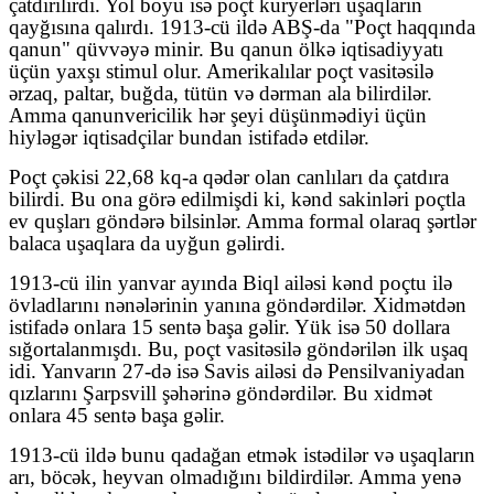
çatdırılırdı. Yol boyu isə poçt kuryerləri uşaqların
qayğısına qalırdı. 1913-cü ildə ABŞ-da "Poçt haqqında
qanun" qüvvəyə minir. Bu qanun ölkə iqtisadiyyatı
üçün yaxşı stimul olur. Amerikalılar poçt vasitəsilə
ərzaq, paltar, buğda, tütün və dərman ala bilirdilər.
Amma qanunvericilik hər şeyi düşünmədiyi üçün
hiyləgər iqtisadçilar bundan istifadə etdilər.
Poçt çəkisi 22,68 kq-a qədər olan canlıları da çatdıra
bilirdi. Bu ona görə edilmişdi ki, kənd sakinləri poçtla
ev quşları göndərə bilsinlər. Amma formal olaraq şərtlər
balaca uşaqlara da uyğun gəlirdi.
1913-cü ilin yanvar ayında Biql ailəsi kənd poçtu ilə
övladlarını nənələrinin yanına göndərdilər. Xidmətdən
istifadə onlara 15 sentə başa gəlir. Yük isə 50 dollara
sığortalanmışdı. Bu, poçt vasitəsilə göndərilən ilk uşaq
idi. Yanvarın 27-də isə Savis ailəsi də Pensilvaniyadan
qızlarını Şarpsvill şəhərinə göndərdilər. Bu xidmət
onlara 45 sentə başa gəlir.
1913-cü ildə bunu qadağan etmək istədilər və uşaqların
arı, böcək, heyvan olmadığını bildirdilər. Amma yenə