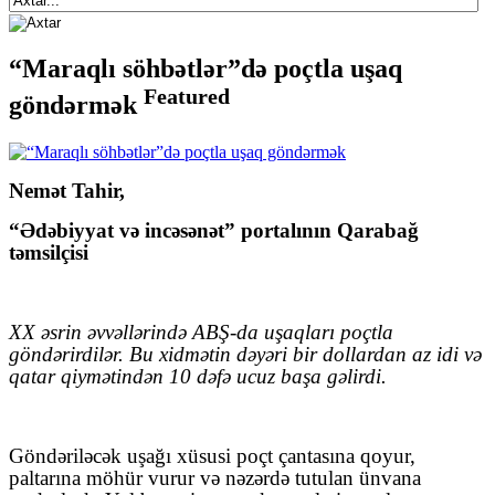
“Maraqlı söhbətlər”də poçtla uşaq
Featured
göndərmək
Nemət Tahir,
“Ədəbiyyat və incəsənət” portalının Qarabağ
təmsilçisi
XX əsrin əvvəllərində ABŞ-da uşaqları poçtla
göndərirdilər.
Bu xidmətin dəyəri bir dollardan az idi və
qatar qiymətindən 10 dəfə ucuz başa gəlirdi.
Göndəriləcək uşağı xüsusi poçt çantasına qoyur,
paltarına möhür vurur və nəzərdə tutulan ünvana