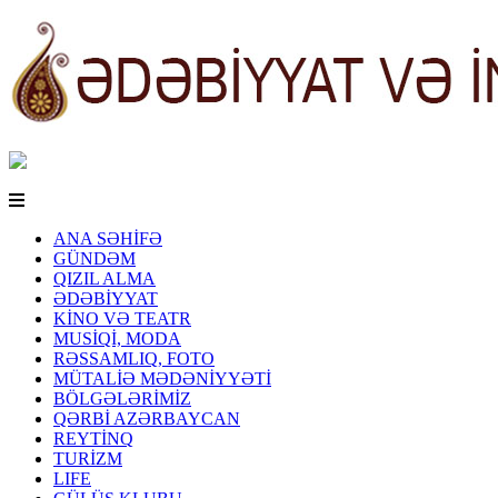
ANA SƏHİFƏ
GÜNDƏM
QIZIL ALMA
ƏDƏBİYYAT
KİNO VƏ TEATR
MUSİQİ, MODA
RƏSSAMLIQ, FOTO
MÜTALİƏ MƏDƏNİYYƏTİ
BÖLGƏLƏRİMİZ
QƏRBİ AZƏRBAYCAN
REYTİNQ
TURİZM
LIFE