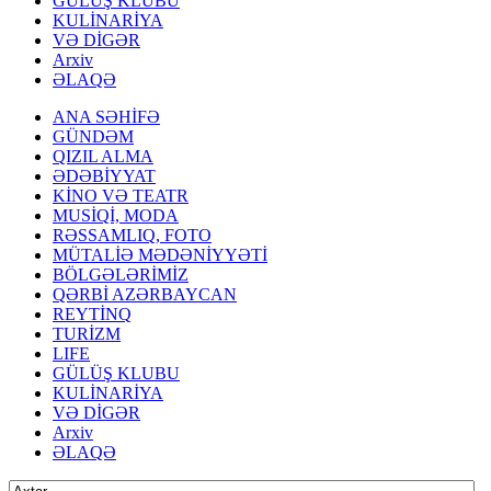
GÜLÜŞ KLUBU
KULİNARİYA
VƏ DİGƏR
Arxiv
ƏLAQƏ
ANA SƏHİFƏ
GÜNDƏM
QIZIL ALMA
ƏDƏBİYYAT
KİNO VƏ TEATR
MUSİQİ, MODA
RƏSSAMLIQ, FOTO
MÜTALİƏ MƏDƏNİYYƏTİ
BÖLGƏLƏRİMİZ
QƏRBİ AZƏRBAYCAN
REYTİNQ
TURİZM
LIFE
GÜLÜŞ KLUBU
KULİNARİYA
VƏ DİGƏR
Arxiv
ƏLAQƏ