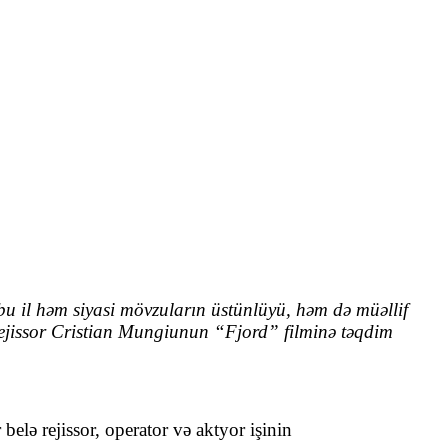
bu il həm siyasi mövzuların üstünlüyü, həm də müəllif
rejissor Cristian Mungiunun “Fjord” filminə təqdim
lə rejissor, operator və aktyor işinin