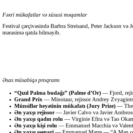
Fəxri mükafatlar və xüsusi məqamlar
Festival çərçivəsində Barbra Streisand, Peter Jackson və 
mərasimə qatıla bilməyib.
Əsas müsabiqə proqramı
“Qızıl Palma budağı” (Palme d’Or)
—
Fjord
, rej
Grand Prix
—
Minotaur
, rejissor
Andrey Zvyagint
Münsiflər heyətinin mükafatı (Jury Prize)
—
The
Ən yaxşı rejissor
—
Javier Calvo
və
Javier Ambros
Ən yaxşı qadın rolu
—
Virginie Efira
və
Tao Oka
Ən yaxşı kişi rolu
—
Emmanuel Macchia
və
Valen
Ən yaxşı ssenari
—
Emmanuel Marre
— “A Man of