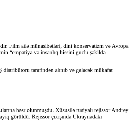
ır. Film ailə münasibətləri, dini konservatizm və Avropa
min “empatiya və insanlıq hissini güclü şəkildə
 distribütoru tərəfindən alınıb və gələcək mükafat
ularına həsr olunmuşdu. Xüsusilə rusiyalı rejissor Andrey
ayiq görüldü. Rejissor çıxışında Ukraynadakı