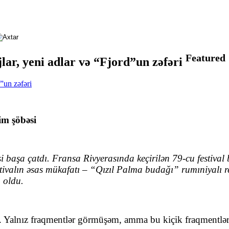
Featured
jlar, yeni adlar və “Fjord”un zəfəri
im şöbəsi
başa çatdı. Fransa Rivyerasında keçirilən 79-cu festival 
tivalın əsas mükafatı – “Qızıl Palma budağı” rumıniyalı 
 oldu.
 Yalnız fraqmentlər görmüşəm, amma bu kiçik fraqmentlər be