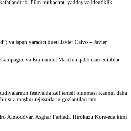
afatlandırıb. Film mühacirət, yaddaş və identiklik
d”) və ispan yaradıcı dueti Javier Calvo – Javier
n Campagne və Emmanuel Macchia qalib elan ediliblər.
 studiyalarının festivalda zəif təmsil olunması Kannın daha
r sıra məşhur rejissorların gözləntiləri tam
Pedro Almodóvar, Asghar Farhadi, Hirokazu Kore-eda kimi