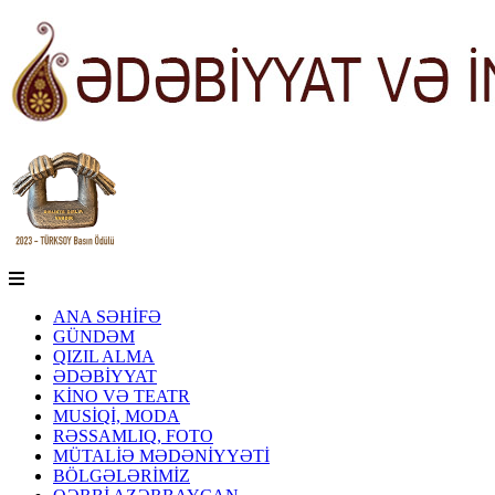
ANA SƏHİFƏ
GÜNDƏM
QIZIL ALMA
ƏDƏBİYYAT
KİNO VƏ TEATR
MUSİQİ, MODA
RƏSSAMLIQ, FOTO
MÜTALİƏ MƏDƏNİYYƏTİ
BÖLGƏLƏRİMİZ