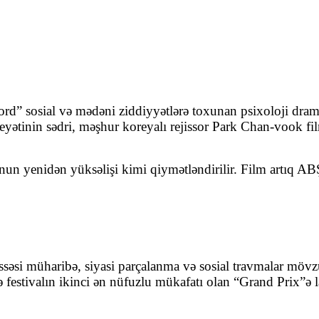
rd” sosial və mədəni ziddiyyətlərə toxunan psixoloji dramd
eyətinin sədri, məşhur koreyalı rejissor Park Chan-vook fil
n yenidən yüksəlişi kimi qiymətləndirilir. Film artıq ABŞ
ssəsi müharibə, siyasi parçalanma və sosial travmalar mövz
estivalın ikinci ən nüfuzlu mükafatı olan “Grand Prix”ə l