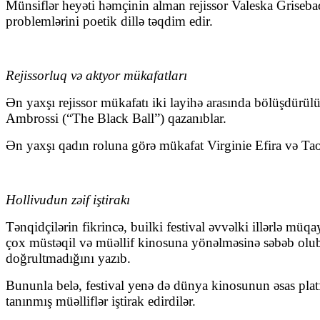
Münsiflər heyəti həmçinin alman rejissor Valeska Griseba
problemlərini poetik dillə təqdim edir.
Rejissorluq və aktyor mükafatları
Ən yaxşı rejissor mükafatı iki layihə arasında bölüşdürül
Ambrossi (“The Black Ball”) qazanıblar.
Ən yaxşı qadın roluna görə mükafat Virginie Efira və Ta
Hollivudun zəif iştirakı
Tənqidçilərin fikrincə, builki festival əvvəlki illərlə mü
çox müstəqil və müəllif kinosuna yönəlməsinə səbəb olub. T
doğrultmadığını yazıb.
Bununla belə, festival yenə də dünya kinosunun əsas pl
tanınmış müəlliflər iştirak edirdilər.