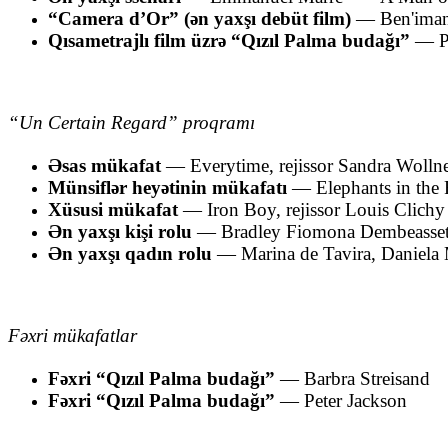
“Camera d’Or” (ən yaxşı debüt film)
—
Ben'ima
Qısametrajlı film üzrə “Qızıl Palma budağı”
—
P
“Un Certain Regard” proqramı
Əsas mükafat
—
Everytime
, rejissor
Sandra Wolln
Münsiflər heyətinin mükafatı
—
Elephants in the
Xüsusi mükafat
—
Iron Boy
, rejissor
Louis Clichy
Ən yaxşı kişi rolu
—
Bradley Fiomona Dembeasse
Ən yaxşı qadın rolu
—
Marina de Tavira
,
Daniela
Fəxri mükafatlar
Fəxri “Qızıl Palma budağı”
—
Barbra Streisand
Fəxri “Qızıl Palma budağı”
—
Peter Jackson