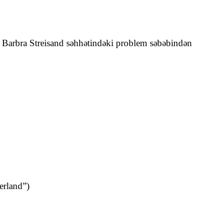
ar. Barbra Streisand səhhətindəki problem səbəbindən
erland”)