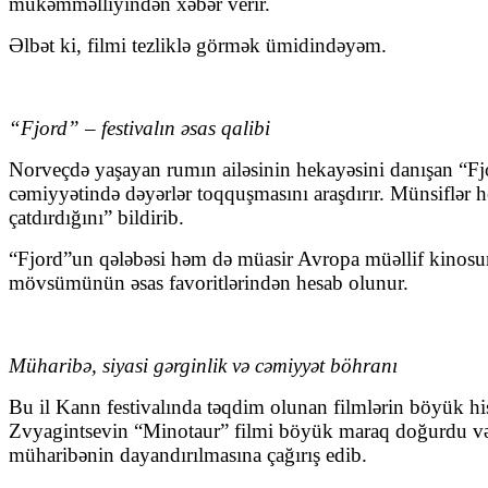
mükəmməlliyindən xəbər verir.
Əlbət ki, filmi tezliklə görmək ümidindəyəm.
“Fjord” – festivalın əsas qalibi
Norveçdə yaşayan rumın ailəsinin hekayəsini danışan “Fjo
cəmiyyətində dəyərlər toqquşmasını araşdırır. Münsiflər h
çatdırdığını” bildirib.
“Fjord”un qələbəsi həm də müasir Avropa müəllif kinosunu
mövsümünün əsas favoritlərindən hesab olunur.
Müharibə, siyasi gərginlik və cəmiyyət böhranı
Bu il Kann festivalında təqdim olunan filmlərin böyük hi
Zvyagintsevin “Minotaur” filmi böyük maraq doğurdu və f
müharibənin dayandırılmasına çağırış edib.