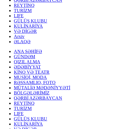
QƏRBİ AZƏRBAYCAN
REYTİNQ
TURİZM
LIFE
GÜLÜŞ KLUBU
KULİNARİYA
VƏ DİGƏR
Arxiv
ƏLAQƏ
ANA SƏHİFƏ
GÜNDƏM
QIZIL ALMA
ƏDƏBİYYAT
KİNO VƏ TEATR
MUSİQİ, MODA
RƏSSAMLIQ, FOTO
MÜTALİƏ MƏDƏNİYYƏTİ
BÖLGƏLƏRİMİZ
QƏRBİ AZƏRBAYCAN
REYTİNQ
TURİZM
LIFE
GÜLÜŞ KLUBU
KULİNARİYA