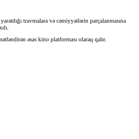
 yaratdığı travmalara və cəmiyyətlərin parçalanmasına
xdı.
ətləndirən əsas kino platforması olaraq qalır.