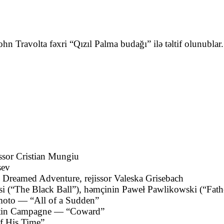
John Travolta fəxri “Qızıl Palma budağı” ilə təltif olunubl
issor
Cristian Mungiu
sev
 Dreamed Adventure
, rejissor
Valeska Grisebach
si
(“The Black Ball”), həmçinin
Paweł Pawlikowski
(“Fath
moto
— “All of a Sudden”
tin Campagne
— “Coward”
 His Time”