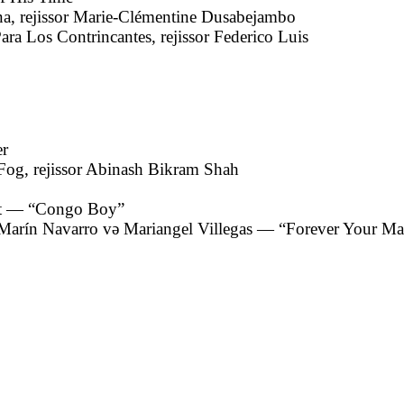
na
, rejissor
Marie-Clémentine Dusabejambo
ara Los Contrincantes
, rejissor
Federico Luis
er
 Fog
, rejissor
Abinash Bikram Shah
t
— “Congo Boy”
 Marín Navarro
və
Mariangel Villegas
— “Forever Your Mat