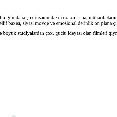
 bu gün daha çox insanın daxili qorxularına, müharibələrin
lif baxışı, siyasi mövqe və emosional dərinlik ön plana çı
ə böyük studiyalardan çox, güclü ideyası olan filmləri qiym