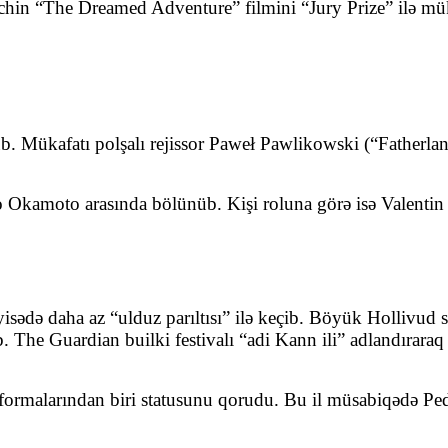
chin “The Dreamed Adventure” filmini “Jury Prize” ilə mük
üb. Mükafatı polşalı rejissor Paweł Pawlikowski (“Fatherlan
o Okamoto arasında bölünüb. Kişi roluna görə isə Valenti
qayisədə daha az “ulduz parıltısı” ilə keçib. Böyük Hollivud
he Guardian builki festivalı “adi Kann ili” adlandıraraq bi
atformalarından biri statusunu qorudu. Bu il müsabiqədə 