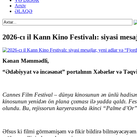
VƏ DİGƏR
Arxiv
ƏLAQƏ
2026-cı il Kann Kino Festivalı: siyasi mesa
Kənan Məmmədli,
“Ədəbiyyat və incəsənət” portalının Xəbərlər və Təqv
Cannes Film Festival – dünya kinosunun ən ünlü hadisəsi 
kinosunun yenidən ön plana çıxması ilə yadda qaldı. Fes
olundu. Bu, rejissorun karyerasında ikinci “Palme d’Or”
Əfsus ki filmi görməmişəm və fikir bildirə bilməyəcəyəm.