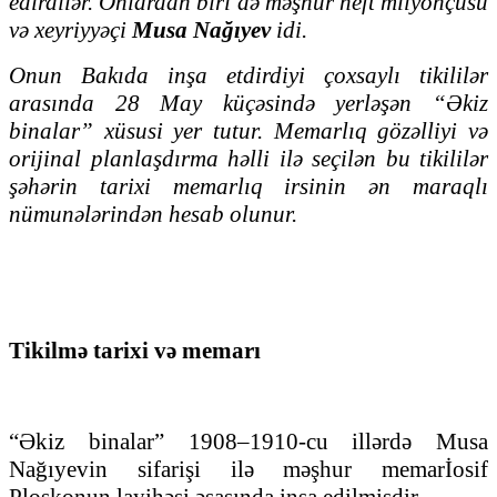
edirdilər. Onlardan biri də məşhur neft milyonçusu
və xeyriyyəçi
Musa Nağıyev
idi.
Onun Bakıda inşa etdirdiyi çoxsaylı tikililər
arasında 28 May küçəsində yerləşən “Əkiz
binalar” xüsusi yer tutur. Memarlıq gözəlliyi və
orijinal planlaşdırma həlli ilə seçilən bu tikililər
şəhərin tarixi memarlıq irsinin ən maraqlı
nümunələrindən hesab olunur.
Tikilmə tarixi və memarı
“Əkiz binalar” 1908–1910-cu illərdə Musa
Nağıyevin sifarişi ilə məşhur memarİosif
Ploşkonun layihəsi əsasında inşa edilmişdir.