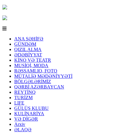
ANA SƏHİFƏ
GÜNDƏM
QIZIL ALMA
ƏDƏBİYYAT
KİNO VƏ TEATR
MUSİQİ, MODA
RƏSSAMLIQ, FOTO
MÜTALİƏ MƏDƏNİYYƏTİ
BÖLGƏLƏRİMİZ
QƏRBİ AZƏRBAYCAN
REYTİNQ
TURİZM
LIFE
GÜLÜŞ KLUBU
KULİNARİYA
VƏ DİGƏR
Arxiv
ƏLAQƏ