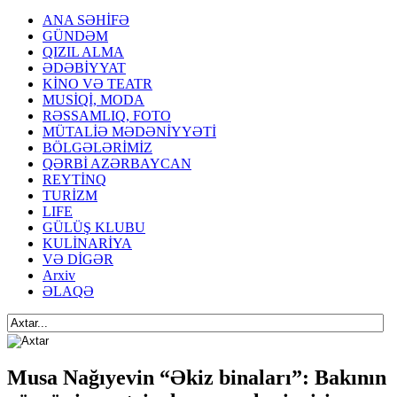
ANA SƏHİFƏ
GÜNDƏM
QIZIL ALMA
ƏDƏBİYYAT
KİNO VƏ TEATR
MUSİQİ, MODA
RƏSSAMLIQ, FOTO
MÜTALİƏ MƏDƏNİYYƏTİ
BÖLGƏLƏRİMİZ
QƏRBİ AZƏRBAYCAN
REYTİNQ
TURİZM
LIFE
GÜLÜŞ KLUBU
KULİNARİYA
VƏ DİGƏR
Arxiv
ƏLAQƏ
Musa Nağıyevin “Əkiz binaları”: Bakının