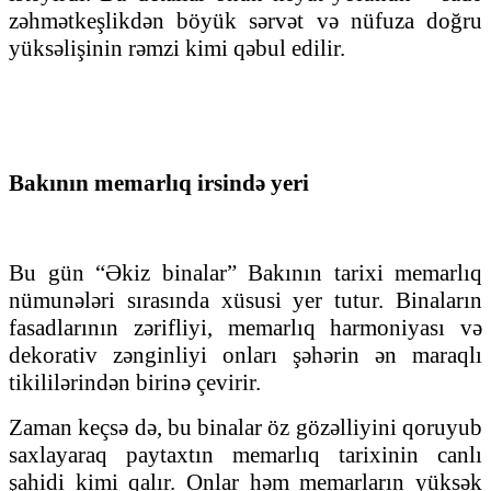
zəhmətkeşlikdən böyük sərvət və nüfuza doğru
yüksəlişinin rəmzi kimi qəbul edilir.
Bakının memarlıq irsində yeri
Bu gün “Əkiz binalar” Bakının tarixi memarlıq
nümunələri sırasında xüsusi yer tutur. Binaların
fasadlarının zərifliyi, memarlıq harmoniyası və
dekorativ zənginliyi onları şəhərin ən maraqlı
tikililərindən birinə çevirir.
Zaman keçsə də, bu binalar öz gözəlliyini qoruyub
saxlayaraq paytaxtın memarlıq tarixinin canlı
şahidi kimi qalır. Onlar həm memarların yüksək