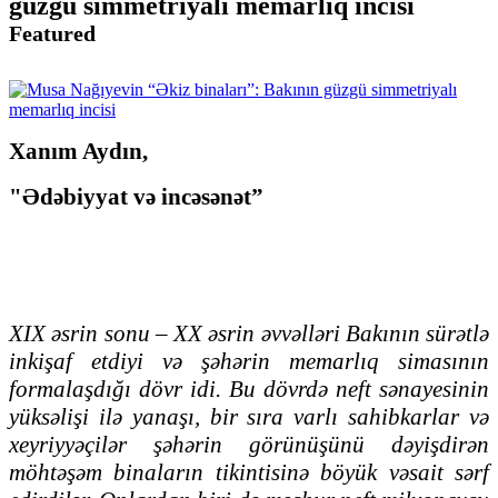
güzgü simmetriyalı memarlıq incisi
Featured
Xanım Aydın,
"Ədəbiyyat və incəsənət”
XIX əsrin sonu – XX əsrin əvvəlləri Bakının sürətlə
inkişaf etdiyi və şəhərin memarlıq simasının
formalaşdığı dövr idi. Bu dövrdə neft sənayesinin
yüksəlişi ilə yanaşı, bir sıra varlı sahibkarlar və
xeyriyyəçilər şəhərin görünüşünü dəyişdirən
möhtəşəm binaların tikintisinə böyük vəsait sərf