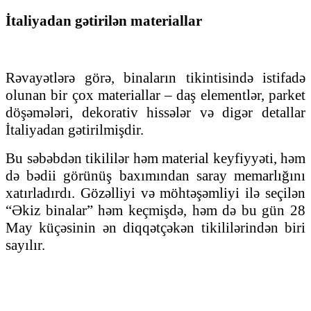
İtaliyadan gətirilən materiallar
Rəvayətlərə görə, binaların tikintisində istifadə
olunan bir çox materiallar – daş elementlər, parket
döşəmələri, dekorativ hissələr və digər detallar
İtaliyadan gətirilmişdir.
Bu səbəbdən tikililər həm material keyfiyyəti, həm
də bədii görünüş baxımından saray memarlığını
xatırladırdı. Gözəlliyi və möhtəşəmliyi ilə seçilən
“Əkiz binalar” həm keçmişdə, həm də bu gün 28
May küçəsinin ən diqqətçəkən tikililərindən biri
sayılır.