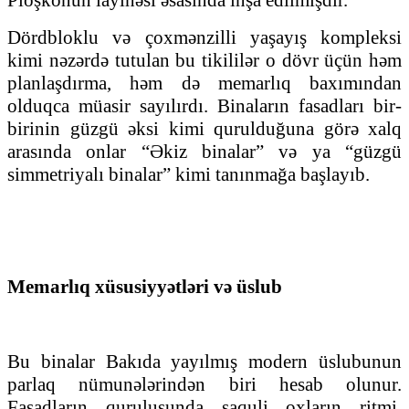
Dördbloklu və çoxmənzilli yaşayış kompleksi
kimi nəzərdə tutulan bu tikililər o dövr üçün həm
planlaşdırma, həm də memarlıq baxımından
olduqca müasir sayılırdı. Binaların fasadları bir-
birinin güzgü əksi kimi qurulduğuna görə xalq
arasında onlar “Əkiz binalar” və ya “güzgü
simmetriyalı binalar” kimi tanınmağa başlayıb.
Memarlıq xüsusiyyətləri və üslub
Bu binalar Bakıda yayılmış modern üslubunun
parlaq nümunələrindən biri hesab olunur.
Fasadların quruluşunda şaquli oxların ritmi,