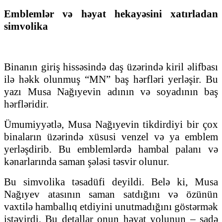
Emblemlər və həyat hekayəsini xatırladan
simvolika
Binanın giriş hissəsində daş üzərində kiril əlifbası
ilə həkk olunmuş “MN” baş hərfləri yerləşir. Bu
yazı Musa Nağıyevin adının və soyadının baş
hərfləridir.
Ümumiyyətlə, Musa Nağıyevin tikdirdiyi bir çox
binaların üzərində xüsusi venzel və ya emblem
yerləşdirib. Bu emblemlərdə hambal palanı və
kənarlarında saman şələsi təsvir olunur.
Bu simvolika təsadüfi deyildi. Belə ki, Musa
Nağıyev atasının saman satdığını və özünün
vaxtilə hamballıq etdiyini unutmadığını göstərmək
istəyirdi. Bu detallar onun həyat yolunun – sadə