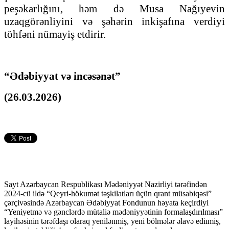
peşəkarlığını, həm də Musa Nağıyevin
uzaqgörənliyini və şəhərin inkişafına verdiyi
töhfəni nümayiş etdirir.
“Ədəbiyyat və incəsənət”
(26.03.2026)
Sayt Azərbaycan Respublikası Mədəniyyət Nazirliyi tərəfindən
2024-cü ildə “Qeyri-hökumət təşkilatları üçün qrant müsabiqəsi”
çərçivəsində Azərbaycan Ədəbiyyat Fondunun həyata keçirdiyi
“Yeniyetmə və gənclərdə mütaliə mədəniyyətinin formalaşdırılması”
layihəsinin tərəfdaşı olaraq yenilənmiş, yeni bölmələr əlavə ediımiş,