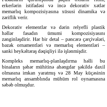
erkerlərin istifadəsi və incə dekorativ xətlər
memarlıq kompozisiyasına xüsusi dinamika və
zəriflik verir.
Dekorativ elementlər və dərin relyefli plastik
həllər fasadın ümumi kompozisiyasını
zənginləşdirir. Hər bir detal – pəncərə çərçivələri,
bəzək ornamentləri və memarlıq elementləri –
sanki heykəltəraş dəqiqliyi ilə işlənmişdir.
Kompleks memarlıq-planlaşdırma həlli bu
binaların şəhər mühitinə ahəngdar şəkildə daxil
olmasına imkan yaratmış və 28 May küçəsinin
memarlıq ansamblında mühüm rol oynamasına
səbəb olmuşdur.