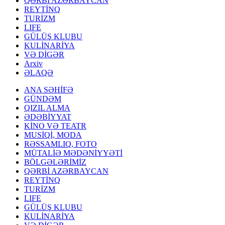
QƏRBİ AZƏRBAYCAN
REYTİNQ
TURİZM
LIFE
GÜLÜŞ KLUBU
KULİNARİYA
VƏ DİGƏR
Arxiv
ƏLAQƏ
ANA SƏHİFƏ
GÜNDƏM
QIZIL ALMA
ƏDƏBİYYAT
KİNO VƏ TEATR
MUSİQİ, MODA
RƏSSAMLIQ, FOTO
MÜTALİƏ MƏDƏNİYYƏTİ
BÖLGƏLƏRİMİZ
QƏRBİ AZƏRBAYCAN
REYTİNQ
TURİZM
LIFE
GÜLÜŞ KLUBU
KULİNARİYA