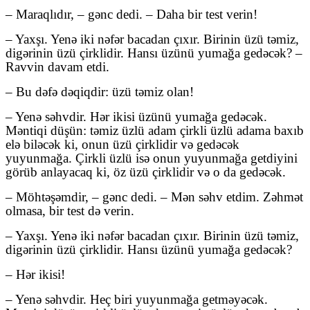
– Maraqlıdır, – gənc dedi. – Daha bir test verin!
– Yaxşı. Yenə iki nəfər bacadan çıxır. Birinin üzü təmiz,
digərinin üzü çirklidir. Hansı üzünü yumağa gedəcək? –
Ravvin davam etdi.
– Bu dəfə dəqiqdir: üzü təmiz olan!
– Yenə səhvdir. Hər ikisi üzünü yumağa gedəcək.
Məntiqi düşün: təmiz üzlü adam çirkli üzlü adama baxıb
elə biləcək ki, onun üzü çirklidir və gedəcək
yuyunmağa. Çirkli üzlü isə onun yuyunmağa getdiyini
görüb anlayacaq ki, öz üzü çirklidir və o da gedəcək.
– Möhtəşəmdir, – gənc dedi. – Mən səhv etdim. Zəhmət
olmasa, bir test də verin.
– Yaxşı. Yenə iki nəfər bacadan çıxır. Birinin üzü təmiz,
digərinin üzü çirklidir. Hansı üzünü yumağa gedəcək?
– Hər ikisi!
– Yenə səhvdir. Heç biri yuyunmağa getməyəcək.