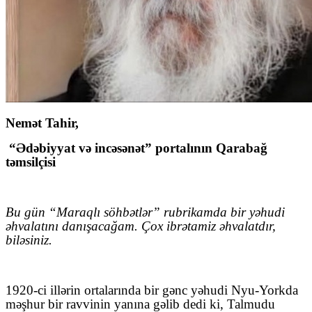
Nemət Tahir,
“Ədəbiyyat və incəsənət” portalının Qarabağ
təmsilçisi
Bu gün “Maraqlı söhbətlər” rubrikamda bir yəhudi
əhvalatını danışacağam. Çox ibrətamiz əhvalatdır,
biləsiniz.
1920-ci illərin ortalarında bir gənc yəhudi Nyu-Yorkda
məşhur bir ravvinin yanına gəlib dedi ki, Talmudu