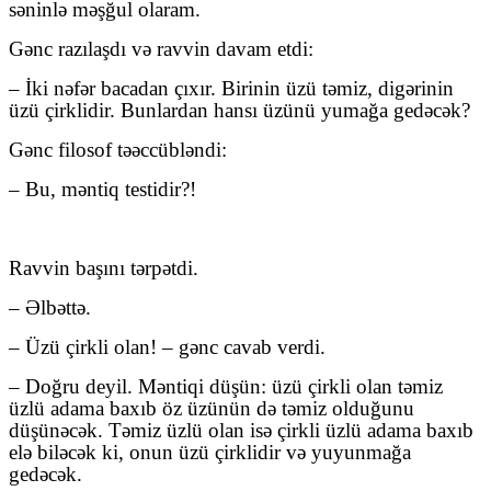
səninlə məşğul olaram.
Gənc razılaşdı və ravvin davam etdi:
– İki nəfər bacadan çıxır. Birinin üzü təmiz, digərinin
üzü çirklidir. Bunlardan hansı üzünü yumağa gedəcək?
Gənc filosof təəccübləndi:
– Bu, məntiq testidir?!
Ravvin başını tərpətdi.
– Əlbəttə.
– Üzü çirkli olan! – gənc cavab verdi.
– Doğru deyil. Məntiqi düşün: üzü çirkli olan təmiz
üzlü adama baxıb öz üzünün də təmiz olduğunu
düşünəcək. Təmiz üzlü olan isə çirkli üzlü adama baxıb
elə biləcək ki, onun üzü çirklidir və yuyunmağa
gedəcək.