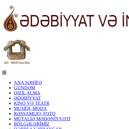
ANA SƏHİFƏ
GÜNDƏM
QIZIL ALMA
ƏDƏBİYYAT
KİNO VƏ TEATR
MUSİQİ, MODA
RƏSSAMLIQ, FOTO
MÜTALİƏ MƏDƏNİYYƏTİ
BÖLGƏLƏRİMİZ