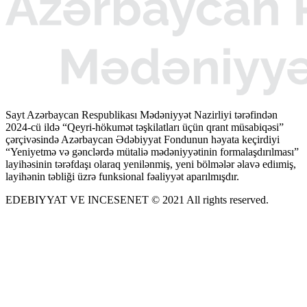
Sayt Azərbaycan Respublikası Mədəniyyət Nazirliyi tərəfindən
2024-cü ildə “Qeyri-hökumət təşkilatları üçün qrant müsabiqəsi”
çərçivəsində Azərbaycan Ədəbiyyat Fondunun həyata keçirdiyi
“Yeniyetmə və gənclərdə mütaliə mədəniyyətinin formalaşdırılması”
layihəsinin tərəfdaşı olaraq yenilənmiş, yeni bölmələr əlavə ediımiş,
layihənin təbliği üzrə funksional fəaliyyət aparılmışdır.
EDEBIYYAT VE INCESENET © 2021 All rights reserved.