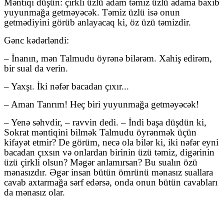
Məntiqi düşün: çirkli üzlü adam təmiz üzlü adama baxıb
yuyunmağa getməyəcək. Təmiz üzlü isə onun
getmədiyini görüb anlayacaq ki, öz üzü təmizdir.
Gənc kədərləndi:
– İnanın, mən Talmudu öyrənə bilərəm. Xahiş edirəm,
bir sual da verin.
– Yaxşı. İki nəfər bacadan çıxır...
– Aman Tanrım! Heç biri yuyunmağa getməyəcək!
– Yenə səhvdir, – ravvin dedi. – İndi başa düşdün ki,
Sokrat məntiqini bilmək Talmudu öyrənmək üçün
kifayət etmir? De görüm, necə ola bilər ki, iki nəfər eyni
bacadan çıxsın və onlardan birinin üzü təmiz, digərinin
üzü çirkli olsun? Məgər anlamırsan? Bu sualın özü
mənasızdır. Əgər insan bütün ömrünü mənasız suallara
cavab axtarmağa sərf edərsə, onda onun bütün cavabları
da mənasız olar.