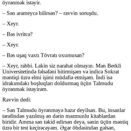
öyrənmək istəyir.
– Sən arameycə bilirsən? – ravvin soruşdu.
– Xeyr.
– Bəs ivritcə?
– Xeyr.
– Bəs uşaq vaxtı Tövratı oxumusan?
– Xeyr, rabbi. Lakin siz narahat olmayın. Mən Berkli
Universitetində fəlsəfəni bitirmişəm və indicə Sokrat
məntiqi üzrə elmi işimi müdafiə etmişəm. İndi isə
idrakımdakı boşluqları doldurmaq üçün Talmudu
öyrənmək istəyirəm.
Ravvin dedi:
– Sən Talmudu öyrənməyə hazır deyilsən. Bu, insanlar
tərəfindən yazılmış ən dərin məzmunlu kitablardan
biridir. Amma sən təkid edirsən deyə, sənin üçün məntiq
üzrə bir test keçirəcəyəm. Əgər öhdəsindən gəlsən,