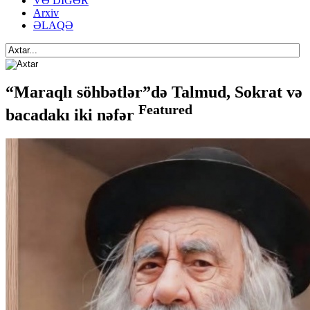
VƏ DİGƏR
Arxiv
ƏLAQƏ
“Maraqlı söhbətlər”də Talmud, Sokrat və
Featured
bacadakı iki nəfər