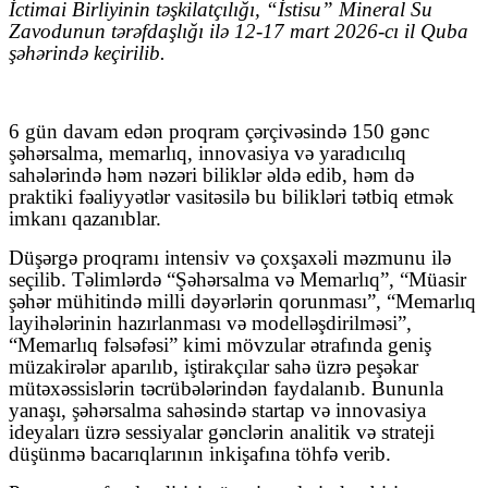
İctimai Birliyinin təşkilatçılığı, “İstisu” Mineral Su
Zavodunun tərəfdaşlığı ilə 12-17 mart 2026-cı il Quba
şəhərində keçirilib.
6 gün davam edən proqram çərçivəsində 150 gənc
şəhərsalma, memarlıq, innovasiya və yaradıcılıq
sahələrində həm nəzəri biliklər əldə edib, həm də
praktiki fəaliyyətlər vasitəsilə bu bilikləri tətbiq etmək
imkanı qazanıblar.
Düşərgə proqramı intensiv və çoxşaxəli məzmunu ilə
seçilib. Təlimlərdə “Şəhərsalma və Memarlıq”, “Müasir
şəhər mühitində milli dəyərlərin qorunması”, “Memarlıq
layihələrinin hazırlanması və modelləşdirilməsi”,
“Memarlıq fəlsəfəsi” kimi mövzular ətrafında geniş
müzakirələr aparılıb, iştirakçılar sahə üzrə peşəkar
mütəxəssislərin təcrübələrindən faydalanıb. Bununla
yanaşı, şəhərsalma sahəsində startap və innovasiya
ideyaları üzrə sessiyalar gənclərin analitik və strateji
düşünmə bacarıqlarının inkişafına töhfə verib.