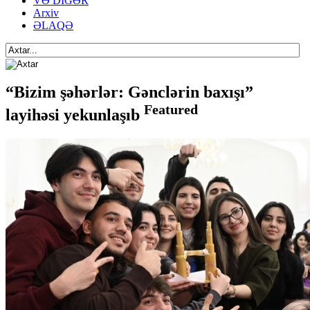
VƏ DİGƏR
Arxiv
ƏLAQƏ
“Bizim şəhərlər: Gənclərin baxışı”
Featured
layihəsi yekunlaşıb