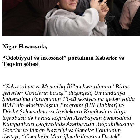
Nigar Həsənzadə,
“Ədəbiyyat və incəsənət” portalının Xəbərlər və
Təqvim şöbəsi
“Şəhərsalma və Memarlıq İli”nə həsr olunan "Bizim
şəhərlər: Gənclərin baxışı” düşərgəsi, Ümumdünya
Şəhərsalma Forumunun 13-cü sessiyasına gedən yolda
BMT-nin Məskunlaşma Proqramı (UN-Habitat) və
Dövlət Şəhərsalma və Arxitektura Komitəsinin birgə
təşəbbüsü ilə həyata keçirilən Azərbaycan Şəhərsalma
Kampaniyası çərçivəsində Azərbaycan Respublikasının
Gənclər və İdman Nazirliyi və Gənclər Fondunun
dəstəyi, “Gənclərin Maarifləndirilməsinə Dəstək”