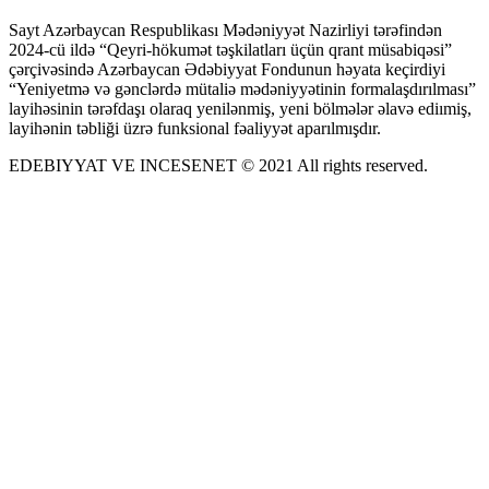
Sayt Azərbaycan Respublikası Mədəniyyət Nazirliyi tərəfindən
2024-cü ildə “Qeyri-hökumət təşkilatları üçün qrant müsabiqəsi”
çərçivəsində Azərbaycan Ədəbiyyat Fondunun həyata keçirdiyi
“Yeniyetmə və gənclərdə mütaliə mədəniyyətinin formalaşdırılması”
layihəsinin tərəfdaşı olaraq yenilənmiş, yeni bölmələr əlavə ediımiş,
layihənin təbliği üzrə funksional fəaliyyət aparılmışdır.
EDEBIYYAT VE INCESENET © 2021 All rights reserved.