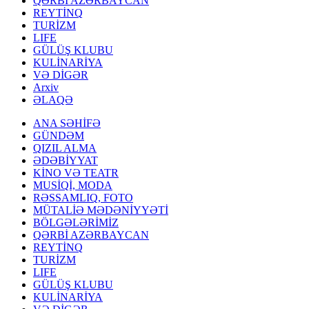
QƏRBİ AZƏRBAYCAN
REYTİNQ
TURİZM
LIFE
GÜLÜŞ KLUBU
KULİNARİYA
VƏ DİGƏR
Arxiv
ƏLAQƏ
ANA SƏHİFƏ
GÜNDƏM
QIZIL ALMA
ƏDƏBİYYAT
KİNO VƏ TEATR
MUSİQİ, MODA
RƏSSAMLIQ, FOTO
MÜTALİƏ MƏDƏNİYYƏTİ
BÖLGƏLƏRİMİZ
QƏRBİ AZƏRBAYCAN
REYTİNQ
TURİZM
LIFE
GÜLÜŞ KLUBU
KULİNARİYA