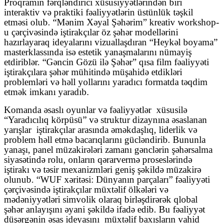
Proqramın fərqləndirici xüsusiyyətlərindən biri
interaktiv və praktiki fəaliyyətlərin üstünlük təşkil
etməsi olub. “Mənim Xəyal Şəhərim” kreativ workshop-
u çərçivəsində iştirakçılar öz şəhər modellərini
hazırlayaraq ideyalarını vizuallaşdıran “Heykəl boyama”
masterklassında isə estetik yanaşmalarını nümayiş
etdiriblər. “Gəncin Gözü ilə Şəhər” qısa film fəaliyyəti
iştirakçılara şəhər mühitində müşahidə etdikləri
problemləri və həll yollarını yaradıcı formatda təqdim
etmək imkanı yaradıb.
Komanda əsaslı oyunlar və fəaliyyətlər
xüsusilə
“Yaradıcılıq körpüsü” və struktur dizaynına əsaslanan
yarışlar
iştirakçılar arasında əməkdaşlıq, liderlik və
problem həll etmə bacarıqlarını gücləndirib. Bununla
yanaşı, panel müzakirələri zamanı gənclərin şəhərsalma
siyasətində rolu, onların qərarvermə proseslərində
iştirakı və təsir mexanizmləri geniş şəkildə müzakirə
olunub. “WUF xəritəsi: Dünyanın parçaları” fəaliyyəti
çərçivəsində iştirakçılar müxtəlif ölkələri və
mədəniyyətləri simvolik olaraq birləşdirərək qlobal
şəhər anlayışını əyani şəkildə ifadə edib. Bu fəaliyyət
düşərgənin əsas ideyasını
müxtəlif baxışların vahid