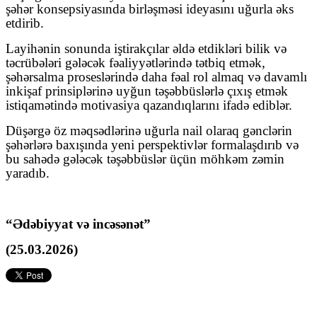
şəhər konsepsiyasında birləşməsi ideyasını uğurla əks
etdirib.
Layihənin sonunda iştirakçılar əldə etdikləri bilik və
təcrübələri gələcək fəaliyyətlərində tətbiq etmək,
şəhərsalma proseslərində daha fəal rol almaq və davamlı
inkişaf prinsiplərinə uyğun təşəbbüslərlə çıxış etmək
istiqamətində motivasiya qazandıqlarını ifadə ediblər.
Düşərgə öz məqsədlərinə uğurla nail olaraq gənclərin
şəhərlərə baxışında yeni perspektivlər formalaşdırıb və
bu sahədə gələcək təşəbbüslər üçün möhkəm zəmin
yaradıb.
“Ədəbiyyat və incəsənət”
(25.03.2026)