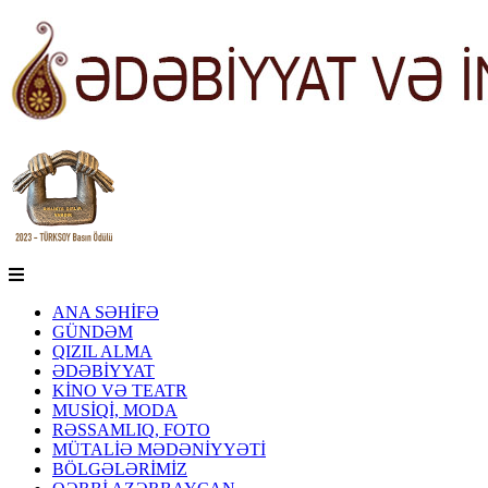
ANA SƏHİFƏ
GÜNDƏM
QIZIL ALMA
ƏDƏBİYYAT
KİNO VƏ TEATR
MUSİQİ, MODA
RƏSSAMLIQ, FOTO
MÜTALİƏ MƏDƏNİYYƏTİ
BÖLGƏLƏRİMİZ