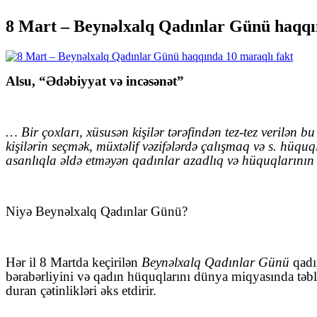
8 Mart – Beynəlxalq Qadınlar Günü haqqı
Alsu, “Ədəbiyyat və incəsənət”
… Bir çoxları, xüsusən kişilər tərəfindən tez-tez verilən
kişilərin seçmək, müxtəlif vəzifələrdə çalışmaq və s. hü
asanlıqla əldə etməyən qadınlar azadlıq və hüquqlarının
Niyə Beynəlxalq Qadınlar Günü?
Hər il 8 Martda keçirilən
Beynəlxalq Qadınlar Günü
qadın
bərabərliyini və qadın hüquqlarını dünya miqyasında təbli
duran çətinlikləri əks etdirir.