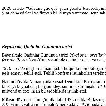
2026-cı ildə
“Gücünə güc qat” şüarı gender bərabərliyini
şüar daha ədalətli və firavan bir dünya yaratmaq üçün təh
Beynəlxalq Qadınlar Gününün tarixi
Beynəlxalq Qadınlar Gününün tarixi
20-ci əsrin əvvəlləri
fevralın 28-də
Nyu-York şəhərində qadınlar daha yaxşı iş ş
1910-cu ildə
məşhur alman qadın hüquqları müdafiəçisi Kl
təsis etməyi təklif etdi. Təklif konfrans iştirakçıları tə
Həmin dövrdə Almaniyada Sosial-Demokrat Partiyasının Q
biləcəyi beynəlxalq bir gün ideyasını irəli sürmüşdü
. İlk
milyondan çox insan bu tədbirlərdə iştirak etdi.
Müasir dövrdə isə bu gün ilk dəfə 1975-ci ildə Birləşmiş 
XX əsrin əvvəllərində Şimali Amerikada və Avropada yarana