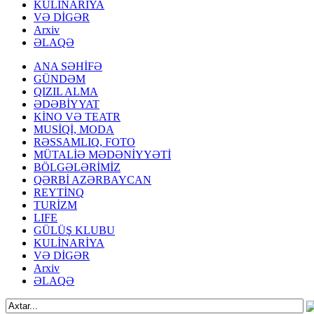
KULİNARİYA
VƏ DİGƏR
Arxiv
ƏLAQƏ
ANA SƏHİFƏ
GÜNDƏM
QIZIL ALMA
ƏDƏBİYYAT
KİNO VƏ TEATR
MUSİQİ, MODA
RƏSSAMLIQ, FOTO
MÜTALİƏ MƏDƏNİYYƏTİ
BÖLGƏLƏRİMİZ
QƏRBİ AZƏRBAYCAN
REYTİNQ
TURİZM
LIFE
GÜLÜŞ KLUBU
KULİNARİYA
VƏ DİGƏR
Arxiv
ƏLAQƏ