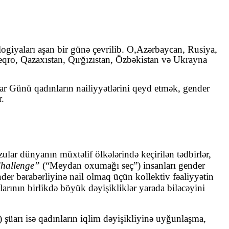
iyaları aşan bir günə çevrilib. O,
Azərbaycan, Rusiya,
ro, Qazaxıstan, Qırğızıstan, Özbəkistan və Ukrayna
ar Günü qadınların nailiyyətlərini qeyd etmək, gender
r.
lar dünyanın müxtəlif ölkələrində keçirilən tədbirlər,
hallenge”
(“Meydan oxumağı seç”)
insanları gender
der bərabərliyinə nail olmaq üçün kollektiv fəaliyyətin
arının birlikdə böyük dəyişikliklər yarada biləcəyini
 şüarı isə qadınların iqlim dəyişikliyinə uyğunlaşma,