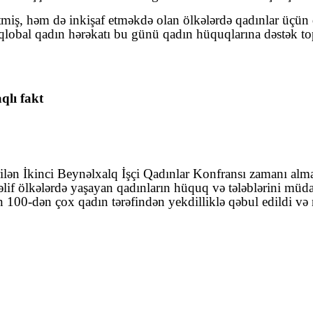
tmiş, həm də inkişaf etməkdə olan ölkələrdə qadınlar üçün
lobal qadın hərəkatı bu günü qadın hüquqlarına dəstək topl
lı fakt
ən İkinci Beynəlxalq İşçi Qadınlar Konfransı zamanı alma
lif ölkələrdə yaşayan qadınların hüquq və tələblərini müd
n 100-dən çox qadın tərəfindən yekdilliklə qəbul edildi və