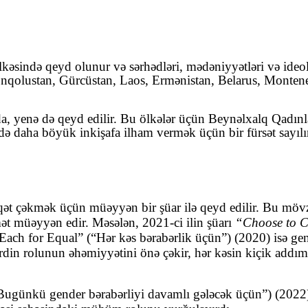
sində qeyd olunur və sərhədləri, mədəniyyətləri və ideolog
olustan, Gürcüstan, Laos, Ermənistan, Belarus, Monteneq
a, yenə də qeyd edilir. Bu ölkələr üçün Beynəlxalq Qadınl
də daha böyük inkişafa ilham vermək üçün bir fürsət sayılı
qət çəkmək üçün müəyyən bir şüar ilə qeyd edilir.
Bu mövzu
mət müəyyən edir.
Məsələn, 2021-ci ilin şüarı
“Choose to C
“Each for Equal” (
“Hər kəs bərabərlik üçün”)
(2020) isə gen
din rolunun əhəmiyyətini önə çəkir, hər kəsin kiçik addıml
“Bu
günkü gender bərabərliyi davamlı gələcək üçün”)
(2022)