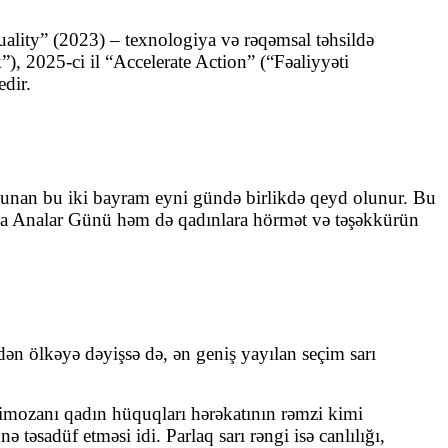
ality” (2023) – texnologiya və rəqəmsal təhsildə
”), 2025-ci il “Accelerate Action” (“Fəaliyyəti
edir.
lunan bu iki bayram eyni gündə birlikdə qeyd olunur. Bu
da Analar Günü həm də qadınlara hörmət və təşəkkürün
n ölkəyə dəyişsə də, ən geniş yayılan seçim sarı
 mimozanı qadın hüquqları hərəkatının rəmzi kimi
sadüf etməsi idi. Parlaq sarı rəngi isə canlılığı,