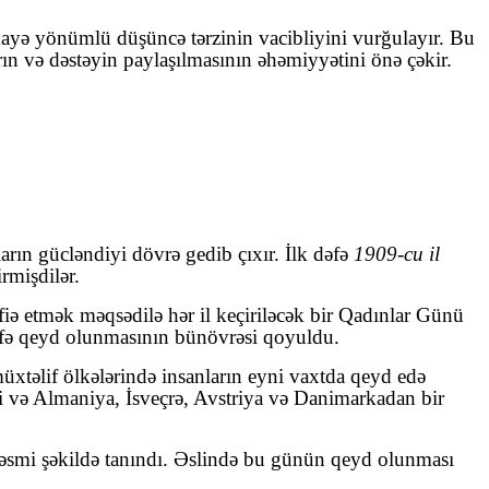
mayə yönümlü düşüncə tərzinin vacibliyini vurğulayır. Bu
rın və dəstəyin paylaşılmasının əhəmiyyətini önə çəkir.
rın gücləndiyi dövrə gedib çıxır. İlk dəfə
1909-cu il
rmişdilər.
ə etmək məqsədilə hər il keçiriləcək bir Qadınlar Günü
k dəfə qeyd olunmasının bünövrəsi qoyuldu.
təlif ölkələrində insanların eyni vaxtda qeyd edə
i və Almaniya, İsveçrə, Avstriya və Danimarkadan bir
 rəsmi şəkildə tanındı. Əslində bu günün qeyd olunması