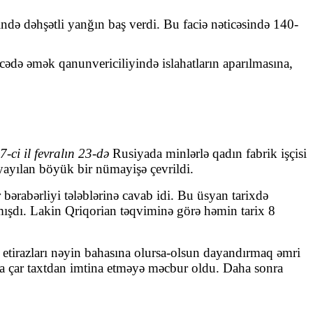
də dəhşətli yanğın baş verdi. Bu faciə nəticəsində 140-
icədə əmək qanunvericiliyində islahatların aparılmasına,
-ci il fevralın 23-də
Rusiyada minlərlə qadın fabrik işçisi
 yayılan böyük bir nümayişə çevrildi.
 bərabərliyi tələblərinə cavab idi. Bu üsyan tarixdə
amışdı. Lakin Qriqorian təqviminə görə həmin tarix 8
 etirazları nəyin bahasına olursa-olsun dayandırmaq əmri
nra çar taxtdan imtina etməyə məcbur oldu. Daha sonra