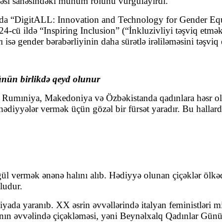
lməsi sahəsindəki mühüm rolunu vurğulayırdı.
ında “DigitALL: Innovation and Technology for Gender Equ
24-cü ildə “Inspiring Inclusion” (“İnkluzivliyi təşviq etmək
ı isə gender bərabərliyinin daha sürətlə irəliləməsini təşviq 
nün birlikdə qeyd olunur
n, Rumıniya, Makedoniya və Özbəkistanda qadınlara həsr o
hədiyyələr vermək üçün gözəl bir fürsət yaradır.
Bu hallar
 vermək ənənə halını alıb. Hədiyyə olunan çiçəklər ölkədə
ludur.
liyada yaranıb. XX əsrin əvvəllərində italyan feministləri
 əvvəlində çiçəkləməsi, yəni Beynəlxalq Qadınlar Gününə tə