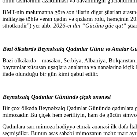
onun təsirlərinin azaldılması və davamlılığın gücləndiri
BMT-nin məlumatına görə son illərin digər şüarları aras
irəliləyişə töhfə verən qadın və qızların rolu, həmçinin 20
sürətləndir”) yer alıb.
2026-cı ilin “Gücünə güc qat”
şüar
Bəzi ölkələrdə Beynəlxalq Qadınlar Günü və Analar Gü
Bəzi ölkələrdə – məsələn, Serbiya, Albaniya, Bolqarısta
bayramlar xüsusən uşaqlara analarına və nənələrinə kiçik 
ifadə olunduğu bir gün kimi qəbul edilir.
Beynəlxalq Qadınlar Günündə çiçək ənənəsi
Bir çox ölkədə Beynəlxalq Qadınlar Günündə qadınlara gül
mimozadır. Bu çiçək həm zərifliyin, həm də gücün simvo
Qadınlara sarı mimoza hədiyyə etmək ənənəsi ilk dəfə İta
seçmişdilər. Bunun əsas səbəbi mimozanın məhz mart ayının