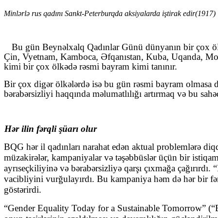
Minlərlə rus qadını Sankt-Peterburqda aksiyalarda iştirak edir(1917)
Bu gün Beynəlxalq Qadınlar Günü dünyanın bir çox ölkə
Çin, Vyetnam, Kamboca, Əfqanıstan, Kuba, Uqanda, Monq
kimi bir çox ölkədə rəsmi bayram kimi tanınır.
Bir çox digər ölkələrdə isə bu gün rəsmi bayram olmasa d
bərabərsizliyi haqqında məlumatlılığı artırmaq və bu sahə
Hər ilin fərqli şüarı olur
BQG hər il qadınları narahat edən aktual problemlərə diq
müzakirələr, kampaniyalar və təşəbbüslər üçün bir istiqa
ayrıseçkiliyinə və bərabərsizliyə qarşı çıxmağa çağırırdı. 
vacibliyini vurğulayırdı. Bu kampaniya həm də hər bir fər
göstərirdi.
“Gender Equality Today for a Sustainable Tomorrow” (