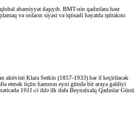
 qlobal əhəmiyyət daşıyıb. BMT-nin qadınlara həsr
amaq və onların siyasi və iqtisadi həyatda iştirakını
n aktivisti Klara Setkin (1857-1933)
hər il keçiriləcək
afiə etmək üçün hamının eyni gündə bir araya gəldiyi
 nəticədə
1911-ci ildə
ilk dəfə Beynəlxalq Qadınlar Günü