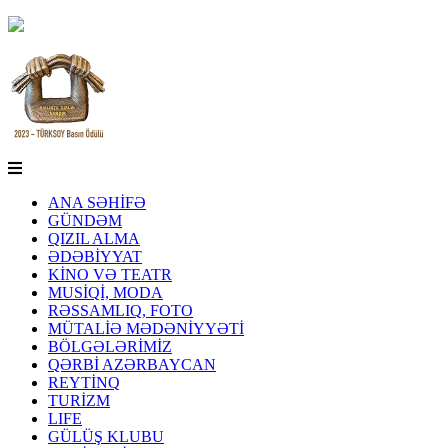
ANA SƏHİFƏ
GÜNDƏM
QIZIL ALMA
ƏDƏBİYYAT
KİNO VƏ TEATR
MUSİQİ, MODA
RƏSSAMLIQ, FOTO
MÜTALİƏ MƏDƏNİYYƏTİ
BÖLGƏLƏRİMİZ
QƏRBİ AZƏRBAYCAN
REYTİNQ
TURİZM
LIFE
GÜLÜŞ KLUBU