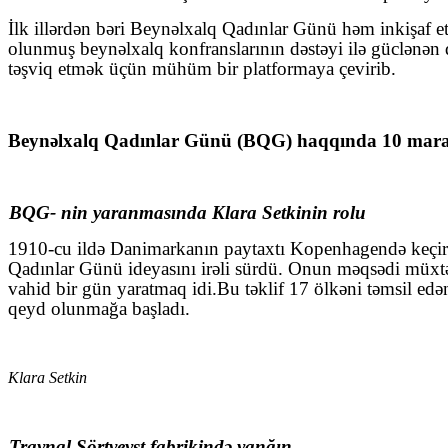
İlk illərdən bəri Beynəlxalq Qadınlar Günü həm inkişaf e
olunmuş beynəlxalq konfranslarının dəstəyi ilə güclənən q
təşviq etmək üçün mühüm bir platformaya çevirib.
Beynəlxalq Qadınlar Günü (BQG) haqqında 10 maraq
BQG- nin yaranmasında Klara Setkinin rolu
1910-cu ildə Danimarkanın paytaxtı Kopenhagendə keçiril
Qadınlar Günü ideyasını irəli sürdü. Onun məqsədi müxtə
vahid bir gün yaratmaq idi.Bu təklif 17 ölkəni təmsil edə
qeyd olunmağa başladı.
Klara Setkin
Traynql Şörtveyst fabrikində yanğın