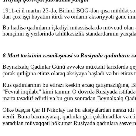
1911-ci il martın 25-də, Birinci BQG-dən qısa müddət son
dan çox işçi həyatını itirdi və onların əksəriyyəti gənc im
Bu hadisə qadınların işlədiyi müəssisələrdə mövcud olan ağ
həmçinin iş yerlərində təhlükəsizlik standartlarının yaxşıl
8 Mart tarixinin rəsmiləşməsi və Rusiyada qadınların 
Beynəlxalq Qadınlar Günü əvvəlcə müxtəlif tarixlərdə qeyd
çörək qıtlığına etiraz olaraq aksiyaya başladı və bu etira
Rus qadınlarının bu etirazı kəskin ərzaq çatışmazlığına, B
“Fevral inqilabı” kimi tanınır. O dövrdə Rusiyada istifad
marta təsadüf edirdi və bu gün sonradan Beynəlxalq Qad
Ölkə başçısı Çar II Nikolay isə bu aksiyalardan narazı id
verdi. Buna baxmayaraq, qadınlar geri çəkilmədilər və eti
yaradılan müvəqqəti hökumət Rusiyada qadınlara səsver