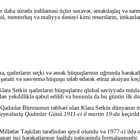
n daha sürətlə irəliləməsi üçün səxavət, əməkdaşlıq və sər
sil, mentorluq və maliyyə dəstəyi kimi resursların, imkanla
nə
,
qadınların seçki və əmək hüquqlarının uğrunda hərəkatla
əraiti və səsvermə hüququ tələb edərək etiraz aksiyası keçi
ara Setkin qadınların hüquqlarını qlobal səviyyədə müdafi
rəfindən yekdilliklə qəbul edildi və bununla da bu günün il
adınlar Bürosunun rəhbəri olan Klara Setkin dünyanın müx
 Beynəlxalq Qadınlar Günü
1911-ci il martın 19-da
keçirild
Millətlər Təşkilatı tərəfindən qeyd olundu və 1977-ci ildə
n işçi hərəkatlarının fəallığı nəticəsində formalaşmışdır.