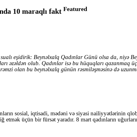
Featured
nda 10 maraqlı fakt
 bu sualı eşidirik: Beynəlxalq Qadınlar Günü olsa da, niyə
quqları əzəldən olub. Qadınlar isə bu hüquqları qazanmaq ü
 rəmzi olan bu beynəlxalq günün rəsmiləşməsinə də uzunmüd
ların sosial, iqtisadi, mədəni və siyasi nailiyyətlərinin 
ğ etmək üçün bir fürsət yaradır. 8 mart qadınların uğurları