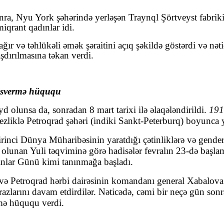
ra, Nyu York şəhərində yerləşən Traynql Şörtveyst fabrikin
miqrant qadınlar idi.
ır və təhlükəli əmək şəraitini açıq şəkildə göstərdi və nət
aşdırılmasına təkan verdi.
səsvermə hüququ
 olunsa da, sonradan 8 mart tarixi ilə əlaqələndirildi.
1917
z tezliklə Petroqrad şəhəri (indiki Sankt-Peterburq) boyunca
irinci Dünya Müharibəsinin yaratdığı çətinliklərə və gender
ə olunan Yuli təqviminə görə hadisələr fevralın 23-də başl
ınlar Günü kimi tanınmağa başladı.
i və Petroqrad hərbi dairəsinin komandanı general Xabalova
razlarını davam etdirdilər. Nəticədə, cəmi bir neçə gün so
mə hüququ verdi.