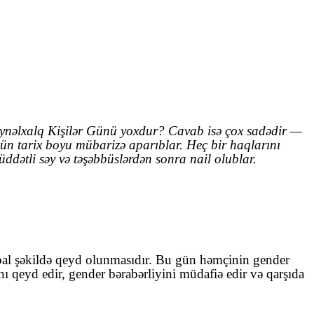
 Beynəlxalq Kişilər Günü yoxdur? Cavab isə çox sadədir —
çün tarix boyu mübarizə aparıblar. Heç bir haqlarını
dətli səy və təşəbbüslərdən sonra nail olublar.
qlobal şəkildə qeyd olunmasıdır. Bu gün həmçinin gender
nı qeyd edir, gender bərabərliyini müdafiə edir və qarşıda