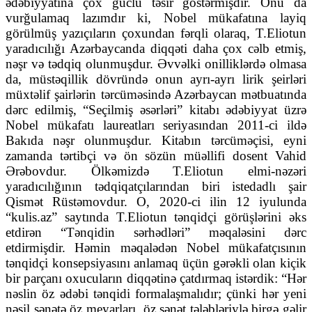
ədəbiyyatına çox güclü təsir göstərmişdir. Onu da
vurğulamaq lazımdır ki, Nobel mükafatına layiq
görülmüş yazıçıların çoxundan fərqli olaraq, T.Eliotun
yaradıcılığı Azərbaycanda diqqəti daha çox cəlb etmiş,
nəşr və tədqiq olunmuşdur. Əvvəlki onilliklərdə olmasa
da, müstəqillik dövründə onun ayrı-ayrı lirik şeirləri
müxtəlif şairlərin tərcüməsində Azərbaycan mətbuatında
dərc edilmiş, “Seçilmiş əsərləri” kitabı ədəbiyyat üzrə
Nobel mükafatı laureatları seriyasından 2011-ci ildə
Bakıda nəşr olunmuşdur. Kitabın tərcüməçisi, eyni
zamanda tərtibçi və ön sözün müəllifi dosent Vahid
Ərəbovdur. Ölkəmizdə T.Eliotun elmi-nəzəri
yaradıcılığının tədqiqatçılarından biri istedadlı şair
Qismət Rüstəmovdur. O, 2020-ci ilin 12 iyulunda
“kulis.az” saytında T.Eliotun tənqidçi görüşlərini əks
etdirən “Tənqidin sərhədləri” məqaləsini dərc
etdirmişdir. Həmin məqalədən Nobel mükafatçısının
tənqidçi konsepsiyasını anlamaq üçün gərəkli olan kiçik
bir parçanı oxucuların diqqətinə çatdırmaq istərdik: “Hər
nəslin öz ədəbi tənqidi formalaşmalıdır; çünki hər yeni
nəsil sənətə öz meyarları, öz sənət tələbləriylə birgə gəlir