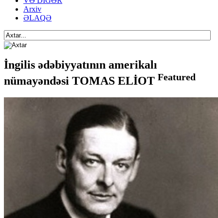
VƏ DİGƏR
Arxiv
ƏLAQƏ
İngilis ədəbiyyatının amerikalı
Featured
nümayəndəsi TOMAS ELİOT