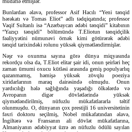
müdafiə etmişlər.
Bunlardan əlavə, professor Asif Hacılı “Yeni tənqid
hərəkatı və Tomas Eliot” adlı tədqiqatında; professor
Vaqif Sultanlı isə “Azərbaycan ədəbi tənqidi” kitabının
“Yazıçı tənqidi” bölümündə T.Eliotun tənqidçilik
fəaliyyətini nümunəvi örnək kimi götürərək ədəbi
tənqid tarixindəki rolunu yüksək qiymətləndirmişlər.
Nəşr və oxunma sayına görə dünya miqyasında
rekordçu olsa da, T.Eliot elitar şair idi, onun şeirləri heç
zaman ümumi oxucu kütləsi arasında geniş populyarlıq
qazanmamış, həmişə yüksək zövqlu poeziya
xiridarlarının maraq dairəsində olmuşdu. Onun
yardıcılığı hələ sağlığında yaşadığı ölkələrdə və
Avropanın digər dövlətlərində yüksək
qiymətləndirilmiş, nüfuzlu mükafatlararla təltif
olunmuşdu. O, dünyanın çox prestijli 16 universitetinin
fəxri doktoru seçilmiş, Nobel mükafatından əlavə,
İngiltərə və Fransanın ali dövlət mükafatlarına,
Almaniyanın ədəbiyyat üzrə ən nüfuzlu ödülü sayılan