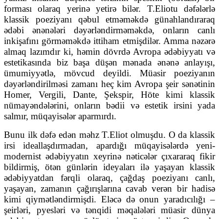
forması olaraq yerinə yetirə bilər. T.Eliotu dəfələrlə
klassik poeziyanı qəbul etməməkdə günahlandıraraq
ədəbi ənənələri dəyərləndirməməkdə, onların canlı
inkişafını görməməkdə ittiham etmişdilər. Amma nəzərə
almaq lazımdır ki, həmin dövrdə Avropa ədəbiyyatı və
estetikasında biz başa düşən mənada ənənə anlayışı,
ümumiyyətlə, mövcud deyildi. Müasir poeziyanın
dəyərləndirilməsi zamanı heç kim Avropa şeir sənətinin
Homer, Vergili, Dante, Şekspir, Höte kimi klassik
nümayəndələrini, onların bədii və estetik irsini yada
salmır, müqayisələr aparmırdı.
Bunu ilk dəfə edən məhz T.Eliot olmuşdu. O da klassik
irsi ideallaşdırmadan, apardığı müqayisələrdə yeni-
modernist ədəbiyyatın xeyrinə nəticələr çıxararaq fikir
bildirmiş, ötən günlərin ideyaları ilə yaşayan klassik
ədəbiyyatdan fərqli olaraq, çağdaş poeziyanı canlı,
yaşayan, zamanın çağırışlarına cavab verən bir hadisə
kimi qiymətləndirmişdi. Eləcə də onun yaradıcılığı –
şeirləri, pyesləri və tənqidi məqalələri müasir dünya