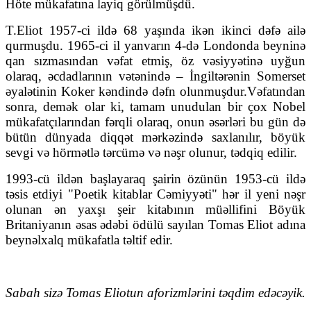
Höte mükafatına layiq görülmüşdü.
T.Eliot 1957-ci ildə 68 yaşında ikən ikinci dəfə ailə
qurmuşdu. 1965-ci il yanvarın 4-də Londonda beyninə
qan sızmasından vəfat etmiş, öz vəsiyyətinə uyğun
olaraq, əcdadlarının vətənində – İngiltərənin Somerset
əyalətinin Koker kəndində dəfn olunmuşdur.Vəfatından
sonra, demək olar ki, tamam unudulan bir çox Nobel
mükafatçılarından fərqli olaraq, onun əsərləri bu gün də
bütün dünyada diqqət mərkəzində saxlanılır, böyük
sevgi və hörmətlə tərcümə və nəşr olunur, tədqiq edilir.
1993-cü ildən başlayaraq şairin özünün 1953-cü ildə
təsis etdiyi "Poetik kitablar Cəmiyyəti" hər il yeni nəşr
olunan ən yaxşı şeir kitabının müəllifini Böyük
Britaniyanın əsas ədəbi ödülü sayılan Tomas Eliot adına
beynəlxalq mükafatla təltif edir.
Sabah sizə Tomas Eliotun aforizmlərini təqdim edəcəyik.