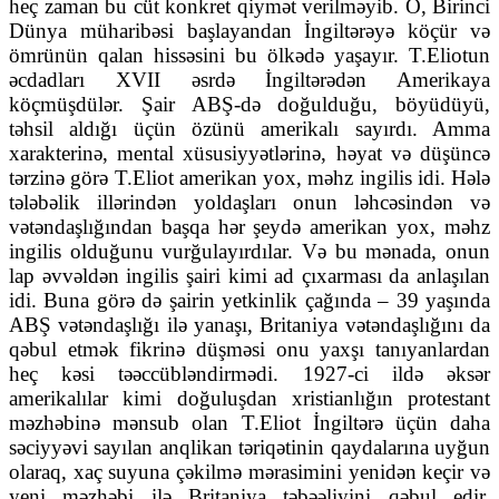
heç zaman bu cüt konkret qiymət verilməyib. O, Birinci
Dünya müharibəsi başlayandan İngiltərəyə köçür və
ömrünün qalan hissəsini bu ölkədə yaşayır. T.Eliotun
əcdadları XVII əsrdə İngiltərədən Amerikaya
köçmüşdülər. Şair ABŞ-də doğulduğu, böyüdüyü,
təhsil aldığı üçün özünü amerikalı sayırdı. Amma
xarakterinə, mental xüsusiyyətlərinə, həyat və düşüncə
tərzinə görə T.Eliot amerikan yox, məhz ingilis idi. Hələ
tələbəlik illərindən yoldaşları onun ləhcəsindən və
vətəndaşlığından başqa hər şeydə amerikan yox, məhz
ingilis olduğunu vurğulayırdılar. Və bu mənada, onun
lap əvvəldən ingilis şairi kimi ad çıxarması da anlaşılan
idi. Buna görə də şairin yetkinlik çağında – 39 yaşında
ABŞ vətəndaşlığı ilə yanaşı, Britaniya vətəndaşlığını da
qəbul etmək fikrinə düşməsi onu yaxşı tanıyanlardan
heç kəsi təəccübləndirmədi. 1927-ci ildə əksər
amerikalılar kimi doğuluşdan xristianlığın protestant
məzhəbinə mənsub olan T.Eliot İngiltərə üçün daha
səciyyəvi sayılan anqlikan təriqətinin qaydalarına uyğun
olaraq, xaç suyuna çəkilmə mərasimini yenidən keçir və
yeni məzhəbi ilə Britaniya təbəəliyini qəbul edir.