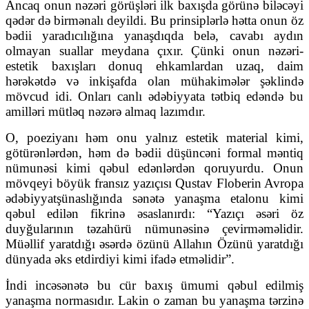
Ancaq onun nəzəri görüşləri ilk baxışda görünə biləcəyi
qədər də birmənalı deyildi. Bu prinsiplərlə hətta onun öz
bədii yaradıcılığına yanaşdıqda belə, cavabı aydın
olmayan suallar meydana çıxır. Çünki onun nəzəri-
estetik baxışları donuq ehkamlardan uzaq, daim
hərəkətdə və inkişafda olan mühakimələr şəklində
mövcud idi. Onları canlı ədəbiyyata tətbiq edəndə bu
amilləri mütləq nəzərə almaq lazımdır.
O, poeziyanı həm onu yalnız estetik material kimi,
götürənlərdən, həm də bədii düşüncəni formal məntiq
nümunəsi kimi qəbul edənlərdən qoruyurdu. Onun
mövqeyi böyük fransız yazıçısı Qustav Floberin Avropa
ədəbiyyatşünaslığında sənətə yanaşma etalonu kimi
qəbul edilən fikrinə əsaslanırdı: “Yazıçı əsəri öz
duyğularının təzahürü nümunəsinə çevirməməlidir.
Müəllif yaratdığı əsərdə özünü Allahın Özünü yaratdığı
dünyada əks etdirdiyi kimi ifadə etməlidir”.
İndi incəsənətə bu cür baxış ümumi qəbul edilmiş
yanaşma normasıdır. Lakin o zaman bu yanaşma tərzinə