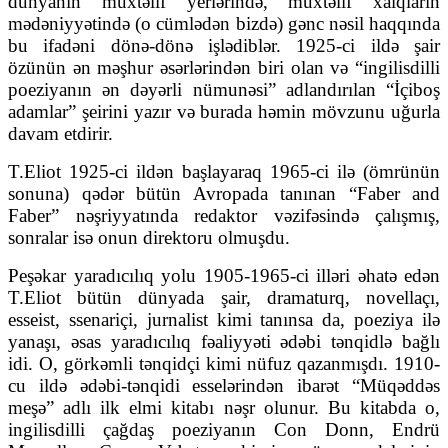
dünyanın müxtəlif yerlərində, müxtəlif xalqların
mədəniyyətində (o cümlədən bizdə) gənc nəsil haqqında
bu ifadəni dönə-dönə işlədiblər. 1925-ci ildə şair
özünün ən məşhur əsərlərindən biri olan və “ingilisdilli
poeziyanın ən dəyərli nümunəsi” adlandırılan “İçiboş
adamlar” şeirini yazır və burada həmin mövzunu uğurla
davam etdirir.
T.Eliot 1925-ci ildən başlayaraq 1965-ci ilə (ömrünün
sonuna) qədər bütün Avropada tanınan “Faber and
Faber” nəşriyyatında redaktor vəzifəsində çalışmış,
sonralar isə onun direktoru olmuşdu.
Peşəkar yaradıcılıq yolu 1905-1965-ci illəri əhatə edən
T.Eliot bütün dünyada şair, dramaturq, novellaçı,
esseist, ssenariçi, jurnalist kimi tanınsa da, poeziya ilə
yanaşı, əsas yaradıcılıq fəaliyyəti ədəbi tənqidlə bağlı
idi. O, görkəmli tənqidçi kimi nüfuz qazanmışdı. 1910-
cu ildə ədəbi-tənqidi esselərindən ibarət “Müqəddəs
meşə” adlı ilk elmi kitabı nəşr olunur. Bu kitabda o,
ingilisdilli çağdaş poeziyanın Con Donn, Endrü