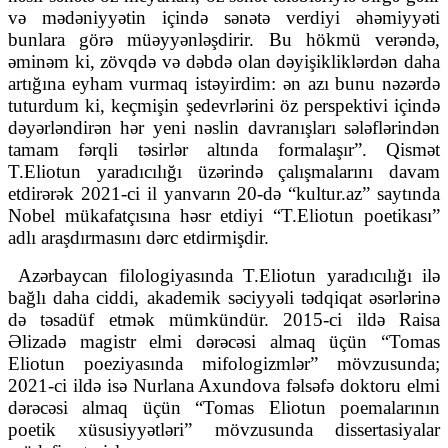
və mədəniyyətin içində sənətə verdiyi əhəmiyyəti
bunlara görə müəyyənləşdirir. Bu hökmü verəndə,
əminəm ki, zövqdə və dəbdə olan dəyişikliklərdən daha
artığına eyham vurmaq istəyirdim: ən azı bunu nəzərdə
tuturdum ki, keçmişin şedevrlərini öz perspektivi içində
dəyərləndirən hər yeni nəslin davranışları sələflərindən
tamam fərqli təsirlər altında formalaşır”. Qismət
T.Eliotun yaradıcılığı üzərində çalışmalarını davam
etdirərək 2021-ci il yanvarın 20-də “kultur.az” saytında
Nobel mükafatçısına həsr etdiyi “T.Eliotun poetikası”
adlı araşdırmasını dərc etdirmişdir.
Azərbaycan filologiyasında T.Eliotun yaradıcılığı ilə
bağlı daha ciddi, akademik səciyyəli tədqiqat əsərlərinə
də təsadüf etmək mümkündür. 2015-ci ildə Raisa
Əlizadə magistr elmi dərəcəsi almaq üçün “Tomas
Eliotun poeziyasında mifologizmlər” mövzusunda;
2021-ci ildə isə Nurlana Axundova fəlsəfə doktoru elmi
dərəcəsi almaq üçün “Tomas Eliotun poemalarının
poetik xüsusiyyətləri” mövzusunda dissertasiyalar