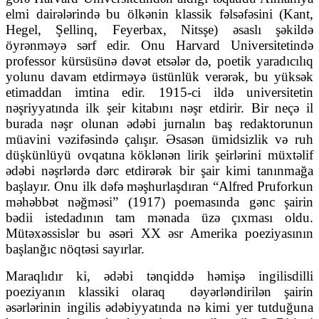
elmi dairələrində bu ölkənin klassik fəlsəfəsini (Kant,
Hegel, Şellinq, Feyerbax, Nitsşe) əsaslı şəkildə
öyrənməyə sərf edir. Onu Harvard Universitetində
professor kürsüsünə dəvət etsələr də, poetik yaradıcılıq
yolunu davam etdirməyə üstünlük verərək, bu yüksək
etimaddan imtina edir. 1915-ci ildə universitetin
nəşriyyatında ilk şeir kitabını nəşr etdirir. Bir neçə il
burada nəşr olunan ədəbi jurnalın baş redaktorunun
müavini vəzifəsində çalışır. Əsasən ümidsizlik və ruh
düşkünlüyü ovqatına köklənən lirik şeirlərini müxtəlif
ədəbi nəşrlərdə dərc etdirərək bir şair kimi tanınmağa
başlayır. Onu ilk dəfə məşhurlaşdıran “Alfred Pruforkun
məhəbbət nəğməsi” (1917) poemasında gənc şairin
bədii istedadının tam mənada üzə çıxması oldu.
Mütəxəssislər bu əsəri XX əsr Amerika poeziyasının
başlanğıc nöqtəsi sayırlar.
Maraqlıdır ki, ədəbi tənqiddə həmişə ingilisdilli
poeziyanın klassiki olaraq
dəyərləndirilən şairin
əsərlərinin ingilis ədəbiyyatında nə kimi yer tutduğuna