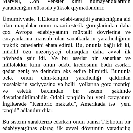
Marvell, Con Vebster kimi nümayəndələrinin
yaradıcılığını xüsusilə yüksək qiymətləndirir.
Ümumiyyətlə, T.Eliotun ədəbi-tənqidi yaradıcılığına aid
olan məqalələr onun nəzəri-estetik görüşlərindən daha
çox Avropa ədəbiyyatının müxtəlif dövrlərinə və
cərəyanlarına mənsub olan sənətkarların yaradıcılığının
praktik cəhətlərini əhatə edirdi. Bu, onunla bağlı idi ki,
müəllif özü nəzəriyyəçi olmaqdan daha əvvəl ilk
növbədə şair idi. Və bu əsərlər bir sənətkar və
mütəfəkkir kimi onun ədəbi kredosunu bədii əsərləri
qədər geniş və dərindən əks etdirə bilmirdi. Bununla
belə, onun elmi-tənqidi yaradıcılığı qaldırılan
məsələlərin səciyyəsinə və həlli
yollarına görə məntiqi
və estetik baxımdan bir sistem şəklində
dəyərləndirilməlidir. Ədəbi tənqidin bu yeni cərəyanını
İngiltərədə “Kembric məktəbi”, Amerikada isə “yeni
tənqid” adlandırırdılar.
Bu sistemi xarakterizə edərkən onun banisi T.Eliotun bir
ədəbiyyatşünas olaraq ilk əvvəl dövrünün yaradıcılıq