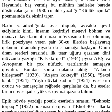
Həyatında baş vermiş bu mühüm hadisələr barədə
düşüncələr şairin 1930-cu ildə yazdığı “Küllük içində”
poemasında öz əksini tapır.
Bədii yaradıcılığında əsas diqqəti, əvvəldə qeyd
etdiyimiz kimi, insanın keçirdiyi mənəvi böhran və
mənəvi dəyərlərin itirilməsi mövzusuna həsr olunmuş
lirik poeziyaya verən şair 30-cu illərdən başlayaraq
qələmini dramaturgiyada da sınamağa başlayır. Onun
dram əsərləri sırasında ilk teatr uğuru qazanan dini
mövzuda yazdığı “Kilsədə qətl” (1934) pyesi ABŞ və
Avropanın bir çox nüfuzlu teatrlarında tamaşaya
qoyulur. Bundan sonra qələmə aldığı “Ailənin
birləşməsi” (1939), “Axşam kokteyli” (1950), “Şəxsi
katib” (1954), “Yaşlı dövlət xadimi” (1954) pyeslərini
oxucu və tamaşaçılar rəğbətlə qarşılaslar da, bu əsərlər
birinci pyes qədər yüksək qiymət qazana bilmir.
Epik növdə yazdığı poetik əsərlərin sırasını “Bəhrəsiz
torpaq “ (1922) poeması ilə qoyan T.Eliot 40-cı illərdə
poeziya yaradıcılığını əsasən bu janrda yazılmış əsərlərlə