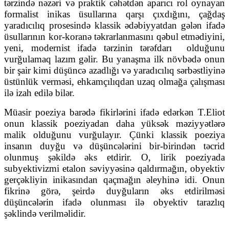
tərzində nəzəri və praktik cəhətdən aparıcı rol oynayan
formalist inikas üsullarına qarşı çıxdığını, çağdaş
yaradıcılıq prosesində klassik ədəbiyyatdan gələn ifadə
üsullarının kor-koranə təkrarlanmasını qəbul etmədiyini,
yeni, modernist ifadə tərzinin tərəfdarı
olduğunu
vurğulamaq lazım gəlir. Bu yanaşma ilk növbədə onun
bir şair kimi düşüncə azadlığı və yaradıcılıq sərbəstliyinə
üstünlük verməsi, ehkamçılıqdan uzaq olmağa çalışması
ilə izah edilə bilər.
Müasir poeziya barədə fikirlərini ifadə edərkən T.Eliot
onun klassik poeziyadan daha yüksək məziyyətlərə
malik olduğunu vurğulayır. Çünki klassik poeziya
insanın duyğu və düşüncələrini bir-birindən təcrid
olunmuş şəkildə əks etdirir. O, lirik poeziyada
subyektivizmi etalon səviyyəsinə qaldırmağın, obyektiv
gerçəkliyin inikasından qaçmağın əleyhinə idi. Onun
fikrinə görə, şeirdə duyğuların əks etdirilməsi
düşüncələrin ifadə olunması ilə obyektiv tarazlıq
şəklində verilməlidir.