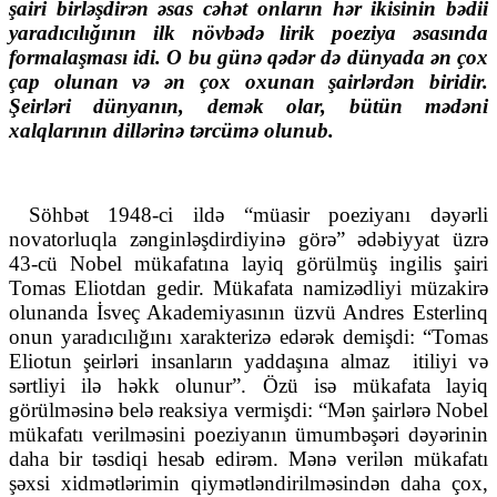
şairi birləşdirən əsas cəhət onların hər ikisinin bədii
yaradıcılığının ilk növbədə lirik poeziya əsasında
formalaşması idi. O bu günə qədər də dünyada ən çox
çap olunan və ən çox oxunan şairlərdən biridir.
Şeirləri dünyanın, demək olar, bütün mədəni
xalqlarının dillərinə tərcümə olunub.
Söhbət 1948-ci ildə “müasir poeziyanı dəyərli
novatorluqla zənginləşdirdiyinə görə” ədəbiyyat üzrə
43-cü Nobel mükafatına layiq görülmüş ingilis şairi
Tomas Eliotdan gedir. Mükafata namizədliyi müzakirə
olunanda İsveç Akademiyasının üzvü Andres Esterlinq
onun yaradıcılığını xarakterizə edərək demişdi: “Tomas
Eliotun şeirləri insanların yaddaşına almaz
itiliyi və
sərtliyi ilə həkk olunur”. Özü isə mükafata layiq
görülməsinə belə reaksiya vermişdi: “Mən şairlərə Nobel
mükafatı verilməsini poeziyanın ümumbəşəri dəyərinin
daha bir təsdiqi hesab edirəm. Mənə verilən mükafatı
şəxsi xidmətlərimin qiymətləndirilməsindən daha çox,