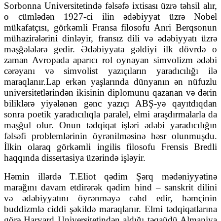
Sorbonna Universitetində fəlsəfə ixtisası üzrə təhsil alır,
o cümlədən 1927-ci ilin ədəbiyyat üzrə Nobel
mükafatçısı, görkəmli Fransa filosofu Anri Berqsonun
mühazirələrini dinləyir, fransız dili və ədəbiyyatı üzrə
məşğələlərə gedir. Ədəbiyyata gəldiyi ilk dövrdə o
zaman Avropada aparıcı rol oynayan simvolizm ədəbi
cərəyanı və simvolist yazıçıların yaradıcılığı ilə
maraqlanır.Lap erkən yaşlarında dünyanın ən nüfuzlu
universitetlərindən ikisinin diplomunu qazanan və dərin
biliklərə yiyələnən gənc yazıçı ABŞ-yə qayıtdıqdan
sonra poetik yaradıcılıqla paralel, elmi araşdırmalarla da
məşğul olur. Onun tədqiqat işləri ədəbi yaradıcılığın
fəlsəfi problemlərinin öyrənilməsinə həsr olunmuşdu.
İlkin olaraq görkəmli ingilis filosofu Frensis Bredli
haqqında dissertasiya üzərində işləyir.
Həmin illərdə T.Eliot qədim Şərq mədəniyyətinə
marağını davam etdirərək qədim hind – sanskrit dilini
və ədəbiyyatını öyrənməyə cəhd edir, həmçinin
buddizmlə ciddi şəkildə maraqlanır. Elmi tədqiqatlarına
görə Harvard Universitetindən aldığı təqaüdü Almaniya