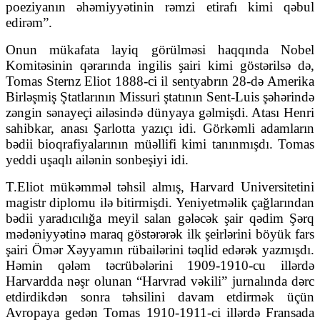
poeziyanın əhəmiyyətinin rəmzi etirafı kimi qəbul
edirəm”.
Onun mükafata layiq görülməsi haqqında Nobel
Komitəsinin qərarında ingilis şairi kimi göstərilsə də,
Tomas Sternz Eliot 1888-сi il sentyabrın 28-də Amerika
Birləşmiş Ştatlarının Missuri ştatının Sent-Luis şəhərində
zəngin sənayeçi ailəsində dünyaya gəlmişdi. Atası Henri
sahibkar, anası Şarlotta yazıçı idi. Görkəmli adamların
bədii bioqrafiyalarının müəllifi kimi tanınmışdı. Tomas
yeddi uşaqlı ailənin sonbeşiyi idi.
T.Eliot mükəmməl təhsil almış, Harvard Universitetini
magistr diplomu ilə bitirmişdi. Yeniyetməlik çağlarından
bədii yaradıcılığa meyil salan gələcək şair qədim Şərq
mədəniyyətinə maraq göstərərək ilk şeirlərini böyük fars
şairi Ömər Xəyyamın rübailərini təqlid edərək yazmışdı.
Həmin qələm təcrübələrini 1909-1910-cu illərdə
Harvardda nəşr olunan “Harvrad vəkili” jurnalında dərc
etdirdikdən sonra təhsilini davam etdirmək üçün
Avropaya gedən Tomas 1910-1911-сi illərdə Fransada