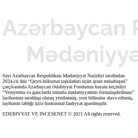
Sayt Azərbaycan Respublikası Mədəniyyət Nazirliyi tərəfindən
2024-cü ildə “Qeyri-hökumət təşkilatları üçün qrant müsabiqəsi”
çərçivəsində Azərbaycan Ədəbiyyat Fondunun həyata keçirdiyi
“Yeniyetmə və gənclərdə mütaliə mədəniyyətinin formalaşdırılması”
layihəsinin tərəfdaşı olaraq yenilənmiş, yeni bölmələr əlavə ediımiş,
layihənin təbliği üzrə funksional fəaliyyət aparılmışdır.
EDEBIYYAT VE INCESENET © 2021 All rights reserved.