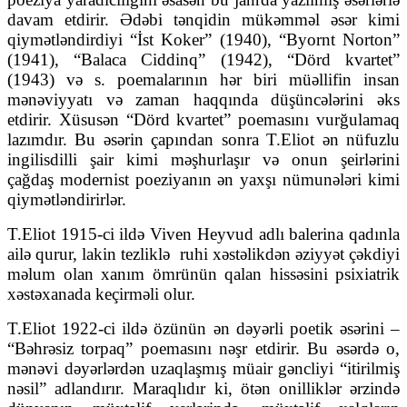
davam etdirir. Ədəbi tənqidin mükəmməl əsər kimi
qiymətləndirdiyi “İst Koker” (1940), “Byornt Norton”
(1941), “Balaca Ciddinq” (1942), “Dörd kvartet”
(1943) və s. poemalarının hər biri müəllifin insan
mənəviyyatı və zaman haqqında düşüncələrini əks
etdirir. Xüsusən “Dörd kvartet” poemasını vurğulamaq
lazımdır. Bu əsərin çapından sonra T.Eliot ən nüfuzlu
ingilisdilli şair kimi məşhurlaşır və onun şeirlərini
çağdaş modernist poeziyanın ən yaxşı nümunələri kimi
qiymətləndirirlər.
T.Eliot 1915-ci ildə Viven Heyvud adlı balerina qadınla
ailə qurur, lakin tezliklə
ruhi xəstəlikdən əziyyət çəkdiyi
məlum olan xanım ömrünün qalan hissəsini psixiatrik
xəstəxanada keçirməli olur.
T.Eliot 1922-ci ildə özünün ən dəyərli poetik əsərini –
“Bəhrəsiz torpaq” poemasını nəşr etdirir. Bu əsərdə o,
mənəvi dəyərlərdən uzaqlaşmış müair gəncliyi “itirilmiş
nəsil” adlandırır. Maraqlıdır ki, ötən onilliklər ərzində