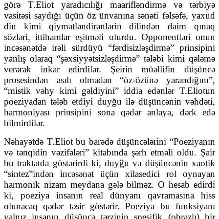
görə T.Eliot yaradıcılığı maarifləndirmə və tərbiyə
vasitəsi saydığı üçün öz ünvanına sənəti fəlsəfə, yaxud
din kimi qiymətləndirənlərin dilindən daim qınaq
sözləri, ittihamlar eşitməli olurdu. Opponentləri onun
incəsənətdə irəli sürdüyü “fərdisizləşdirmə” prinsipini
yanlış olaraq “şəxsiyyətsizləşdirmə” tələbi kimi qələmə
verərək inkar edirdilər. Şeirin müəllifin düşüncə
prosesindən asılı olmadan “öz-özünə yarandığını”,
“mistik vəhy kimi gəldiyini” iddia edənlər T.Eliotun
poeziyadan tələb etdiyi duyğu ilə düşüncənin vəhdəti,
harmoniyası prinsipini sona qədər anlaya, dərk edə
bilmirdilər.
Nəhayətdə T.Eliot bu barədə düşüncələrini “Poeziyanın
və tənqidin vəzifələri” kitabında şərh etməli oldu. Şair
bu traktatda göstərirdi ki, duyğu və düşüncənin xaotik
“sintez”indən incəsənət üçün xilasedici rol oynayan
harmonik nizam meydana gələ bilməz. O hesab edirdi
ki, poeziya insanın real dünyanı qavramasına hiss
olunacaq qədər təsir göstərir. Poeziya bu funksiyanı
yalnız insanın düşüncə tərzinin spesifik (obrazlı) bir