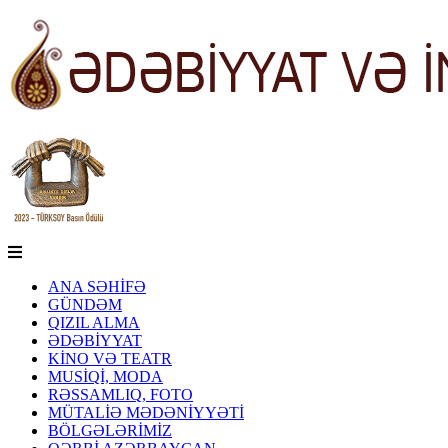
ANA SƏHİFƏ
GÜNDƏM
QIZIL ALMA
ƏDƏBİYYAT
KİNO VƏ TEATR
MUSİQİ, MODA
RƏSSAMLIQ, FOTO
MÜTALİƏ MƏDƏNİYYƏTİ
BÖLGƏLƏRİMİZ