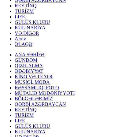
QƏRBİ AZƏRBAYCAN
REYTİNQ
TURİZM
LIFE
GÜLÜŞ KLUBU
KULİNARİYA
VƏ DİGƏR
Arxiv
ƏLAQƏ
ANA SƏHİFƏ
GÜNDƏM
QIZIL ALMA
ƏDƏBİYYAT
KİNO VƏ TEATR
MUSİQİ, MODA
RƏSSAMLIQ, FOTO
MÜTALİƏ MƏDƏNİYYƏTİ
BÖLGƏLƏRİMİZ
QƏRBİ AZƏRBAYCAN
REYTİNQ
TURİZM
LIFE
GÜLÜŞ KLUBU
KULİNARİYA