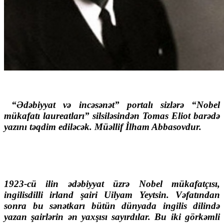
“Ədəbiyyat və incəsənət” portalı sizlərə “Nobel
mükafatı laureatları” silsiləsindən Tomas Eliot barədə
yazını təqdim ediləcək. Müəllif İlham Abbasovdur.
1923-сü ilin ədəbiyyat üzrə Nobel mükafatçısı,
ingilisdilli irland şairi Uilyam Yeytsin. Vəfatından
sonra bu sənətkarı bütün dünyada ingilis dilində
yazan şairlərin ən yaxşısı sayırdılar. Bu iki görkəmli