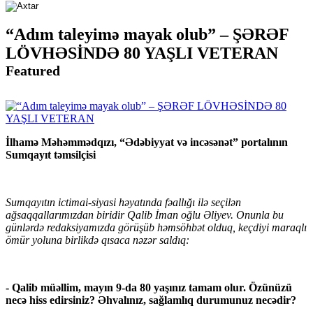
“Adım taleyimə mayak olub” – ŞƏRƏF
LÖVHƏSİNDƏ 80 YAŞLI VETERAN
Featured
İlhamə Məhəmmədqızı, “Ədəbiyyat və incəsənət” portalının
Sumqayıt təmsilçisi
Sumqayıtın ictimai-siyasi həyatında fəallığı ilə seçilən
ağsaqqallarımızdan biridir Qalib İman oğlu Əliyev. Onunla bu
günlərdə redaksiyamızda görüşüb həmsöhbət olduq, keçdiyi maraqlı
ömür yoluna birlikdə qısaca nəzər saldıq:
- Qalib müəllim, mayın 9-da 80 yaşınız tamam olur. Özünüzü
necə hiss edirsiniz? Əhvalınız, sağlamlıq durumunuz necədir?