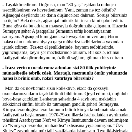
- Təşəkkür edirəm. Doğrusu, mən “80 yaş” eşidəndə olduqca
təəccüblənirəm və heyrətlənirəm. Yəni, zaman nə tez ötüşüb?
Ağsaqqal deyiləndə isə dərin düşüncələrə dalıram. Soruşa bilərsiniz
nə üçün? Belə desək, ağsaqqal müdrik bir insan kimi qəbul edilir.
Buna görə də bu adı tam mənasıyla doğrultmağa çalışıram. Hazırda
Sumqayıt şəhər Ağsaqqallar Şurasının təftiş komissiyasının
sədriyəm. Ağsaqqal kimi gənclərə tövsiyələrimi verirəm, Əsrin
bəlası olan narkomaniyaya qarşı mübarizə tədbirlərində yaxından
iştirak edirəm. Tez-tez el şənliklərində, bayram tədbirlərində,
yığıncaqlarda, xeyir-şər məclislərində oluram. Bir sözlə, ictimai
fəaliyyətimlə qürur duyuram, özümü sağlam, gümrah hiss edirəm.
- İcazə verin oxucularımız adından sizi 80 illik yubileyiniz
münasibətilə təbrik edək. Maraqlı, məzmunlu ömür yolunuzda
hansı izləriniz olub, nələri xatırlaya bilərsiniz?
- Mən də öz növbəmdə sizin kollektivə, eləcə də çoxsaylı
oxucularınıza dərin təşəkkürümü bildirirəm. Qeyd edim ki, doğulub
boya-başa çatdığım Lənkəran şəhərində 4 saylı orta məktəbin
səkkizinci sinfini bitirib üz tutmuşam gənclik şəhəri Sumqayıta.
Kimya-texnologiya texnikumunu bitirib kimya kombinatında əmək
fəaliyyətinə başlamışam. 1970-79-cu illərdə istehsalatdan ayrılmadan
təhsilimi Azərbaycan Neft və Kimya İnstitutunda davam etdirmişəm
və “Kimyaçı-texnoloq mühəndisi” ixtisasına yiyələnmişəm. “Üzvi
Sintez” zavodunda müxtəlif vəzifələrdə işləmişəm. Texniki-istehsalat