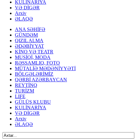
KULİNARİYA
VƏ DİGƏR
Arxiv
ƏLAQƏ
ANA SƏHİFƏ
GÜNDƏM
QIZIL ALMA
ƏDƏBİYYAT
KİNO VƏ TEATR
MUSİQİ, MODA
RƏSSAMLIQ, FOTO
MÜTALİƏ MƏDƏNİYYƏTİ
BÖLGƏLƏRİMİZ
QƏRBİ AZƏRBAYCAN
REYTİNQ
TURİZM
LIFE
GÜLÜŞ KLUBU
KULİNARİYA
VƏ DİGƏR
Arxiv
ƏLAQƏ