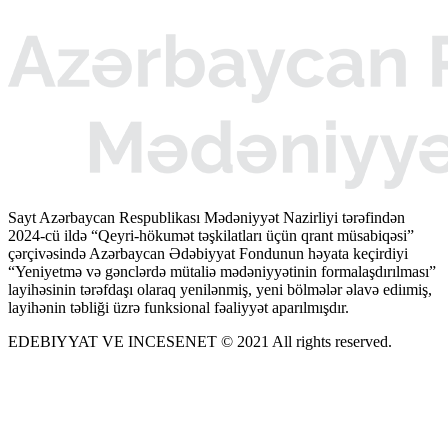
Sayt Azərbaycan Respublikası Mədəniyyət Nazirliyi tərəfindən
2024-cü ildə “Qeyri-hökumət təşkilatları üçün qrant müsabiqəsi”
çərçivəsində Azərbaycan Ədəbiyyat Fondunun həyata keçirdiyi
“Yeniyetmə və gənclərdə mütaliə mədəniyyətinin formalaşdırılması”
layihəsinin tərəfdaşı olaraq yenilənmiş, yeni bölmələr əlavə ediımiş,
layihənin təbliği üzrə funksional fəaliyyət aparılmışdır.
EDEBIYYAT VE INCESENET © 2021 All rights reserved.