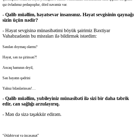
qız övladımız pedaqoqdur, dörd nəvəmiz var.
- Qalib müəllim, həyatsevər insansınız. Həyat sevgisinin qaynağı
sizin üçün nədir?
- Həyat sevgisinə münasibətimi böyük şairimiz Bəxtiyar
Vahabzadənin bu misraları ilə bildirmək istərdim:
Səndən doymaq olarmı?
Həyat, sən nə şirinsən?!
Ancaq hamının deyil,
Sən həyatın qədrini
Yalnız bilənlərinsən!…
- Qalib müəllim, yubileyiniz münasibəti ilə sizi bir daha təbrik
edir, can sağlığı arzulayırıq.
- Mən də sizə təşəkkür edirəm.
“Ədəbiyyat və incəsənət”