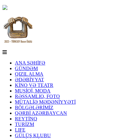
ANA SƏHİFƏ
GÜNDƏM
QIZIL ALMA
ƏDƏBİYYAT
KİNO VƏ TEATR
MUSİQİ, MODA
RƏSSAMLIQ, FOTO
MÜTALİƏ MƏDƏNİYYƏTİ
BÖLGƏLƏRİMİZ
QƏRBİ AZƏRBAYCAN
REYTİNQ
TURİZM
LIFE
GÜLÜŞ KLUBU