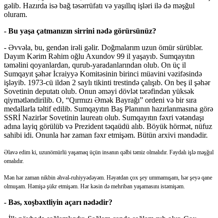
gəlib. Hazırda isə bağ təsərrüfatı və yaşıllıq işləri ilə də məşğul
oluram.
- Bu yaşa çatmanızın sirrini nədə görürsünüz?
- Əvvəla, bu, gendən irəli gəlir. Doğmalarım uzun ömür sürüblər.
Dayım Kərim Rəhim oğlu Axundov 99 il yaşayıb. Sumqayıtın
təməlini qoyanlardan, qurub-yaradanlarından olub. On üç il
Sumqayıt şəhər İcraiyyə Komitəsinin birinci müavini vəzifəsində
işləyib. 1973-cü ildən 2 saylı tikinti trestində çalışıb. On beş il şəhər
Sovetinin deputatı olub. Onun əməyi dövlət tərəfindən yüksək
qiymətləndirilib. O, “Qırmızı Əmək Bayrağı” ordeni və bir sıra
medallarla təltif edilib. Sumqayıtın Baş Planının hazırlanmasına görə
SSRİ Nazirlər Sovetinin laureatı olub. Sumqayıtın fəxri vətəndaşı
adına layiq görülüb və Prezident təqaüdü alıb. Böyük hörmət, nüfuz
sahibi idi. Onunla hər zaman fəxr etmişəm. Bütün arxivi məndədir.
Əlavə edim ki, uzunömürlü yaşamaq üçün insanın qəlbi təmiz olmalıdır. Faydalı işlə məşğul
omalıdır.
Mən hər zaman nikbin əhval-ruhiyyədəyəm. Həyatdan çox şey ummamışam, hər şeyə qane
olmuşam. Həmişə şükr etmişəm. Hər kəsin də mehriban yaşamasını istəmişəm.
- Bəs, xoşbəxtliyin açarı nədədir?