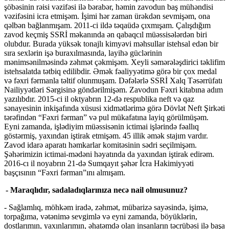
şöbəsinin rəisi vəzifəsi ilə bərabər, həmin zavodun baş mühəndisi
vəzifəsini icra etmişəm. İşimi hər zaman ürəkdən sevmişəm, ona
qəlbən bağlanmışam. 2011-ci ildə təqaüdə çıxmışam. Çalışdığım
zavod keçmiş SSRİ məkanında ən qabaqcıl müəssisələrdən biri
olubdur. Burada yüksək tonajlı kimyəvi məhsullar istehsal edən bir
sıra sexlərin işə buraxılmasında, layihə güclərinin
mənimsənilməsində zəhmət çəkmişəm. Xeyli səmərələşdirici təklifim
istehsalatda tətbiq edilibdir. Əmək fəaliyyətimə görə bir çox medal
və fəxri fərmanla təltif olunmuşam. Dəfələrlə SSRİ Xalq Təsərrüfatı
Nailiyyətləri Sərgisinə göndərilmişəm. Zavodun Fəxri kitabına adım
yazılıbdır. 2015-ci il oktyabrın 12-də respublika neft və qaz
sənayesinin inkişafında xüsusi xidmətlərimə görə Dövlət Neft Şirkəti
tərəfindən “Fəxri fərman” və pul mükafatına layiq görülmüşəm.
Eyni zamanda, işlədiyim müəssisənin ictimai işlərində fəallıq
göstərmiş, yaxından iştirak etmişəm. 45 illik əmək stajım vardır.
Zavod idarə aparatı həmkarlar komitəsinin sədri seçilmişəm.
Şəhərimizin ictimai-mədəni həyatında da yaxından iştirak edirəm.
2016-cı il noyabrın 21-də Sumqayıt şəhər İcra Hakimiyyəti
başçısının “Fəxri fərman”ını almışam.
- Maraqlıdır, sadaladıqlarınıza necə nail olmusunuz?
- Sağlamlıq, möhkəm iradə, zəhmət, mübarizə sayəsində, işimə,
torpağıma, vətənimə sevgimlə və eyni zamanda, böyüklərin,
dostlarımın, yaxınlarımın, əhatəmdə olan insanların təcrübəsi ilə başa