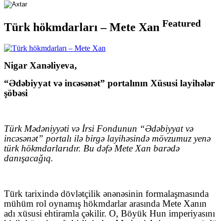
Featured
Türk hökmdarları – Mete Xan
Nigar Xanəliyeva,
“Ədəbiyyat və incəsənət” portalının Xüsusi layihələr
şöbəsi
Türk Mədəniyyəti və İrsi Fondunun “Ədəbiyyat və
incəsənət” portalı ilə birgə layihəsində mövzumuz yenə
türk hökmdarlarıdır. Bu dəfə Mete Xan barədə
danışacağıq.
Türk tarixində dövlətçilik ənənəsinin formalaşmasında
mühüm rol oynamış hökmdarlar arasında Mete Xanın
adı xüsusi ehtiramla çəkilir. O, Böyük Hun imperiyasını