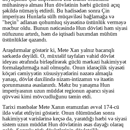
mühasirəyə alması Hun dövlətinin hərbi gücünü açıq
şəkildə nümayiş etdirdi. Bu hadisədən sonra Çin
imperiyası Hunlarla sülh müqaviləsi bağlamağa və
"heçin" adlanan qohumluq siyasətinə üstünlük verməyə
məcbur oldu. Bunun nəticəsində Hun dövləti həm siyasi
nüfuzunu artırdı, həm də iqtisadi baxımdan mühüm
üstünlüklər qazandı.
Araşdırmalar göstərir ki, Mete Xan yalnız bacarıqlı
sərkərdə deyildi. O, müxtəlif tayfaları vahid dövlət
ideyası ətrafında birləşdirərək güclü mərkəzi hakimiyyət
formalaşdırmağa nail olmuşdu. Onun idarəçilik siyasəti
köçəri cəmiyyətin xüsusiyyətlərini nəzərə almaqla
yanaşı, dövlət daxilində nizam-intizamın və itaətin
qorunmasına əsaslanırdı. Məhz bu yanaşma Hun
imperiyasının uzun müddət regionun aparıcı siyasi
qüvvəsi kimi mövcudluğunu təmin etdi.
Tarixi mənbələr Mete Xanın eramızdan əvvəl 174-cü
ildə vəfat etdiyini göstərir. Onun ölümündən sonra
hakimiyyət varislərinə keçsə də, yaratdığı hərbi və siyasi
sistem uzun müddət Hun dövlətinin əsas dayağı olaraq