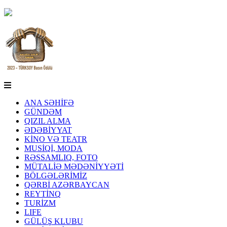
ANA SƏHİFƏ
GÜNDƏM
QIZIL ALMA
ƏDƏBİYYAT
KİNO VƏ TEATR
MUSİQİ, MODA
RƏSSAMLIQ, FOTO
MÜTALİƏ MƏDƏNİYYƏTİ
BÖLGƏLƏRİMİZ
QƏRBİ AZƏRBAYCAN
REYTİNQ
TURİZM
LIFE
GÜLÜŞ KLUBU