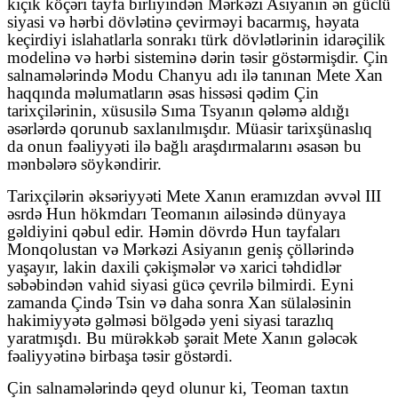
kiçik köçəri tayfa birliyindən Mərkəzi Asiyanın ən güclü
siyasi və hərbi dövlətinə çevirməyi bacarmış, həyata
keçirdiyi islahatlarla sonrakı türk dövlətlərinin idarəçilik
modelinə və hərbi sisteminə dərin təsir göstərmişdir. Çin
salnamələrində Modu Chanyu adı ilə tanınan Mete Xan
haqqında məlumatların əsas hissəsi qədim Çin
tarixçilərinin, xüsusilə Sıma Tsyanın qələmə aldığı
əsərlərdə qorunub saxlanılmışdır. Müasir tarixşünaslıq
da onun fəaliyyəti ilə bağlı araşdırmalarını əsasən bu
mənbələrə söykəndirir.
Tarixçilərin əksəriyyəti Mete Xanın eramızdan əvvəl III
əsrdə Hun hökmdarı Teomanın ailəsində dünyaya
gəldiyini qəbul edir. Həmin dövrdə Hun tayfaları
Monqolustan və Mərkəzi Asiyanın geniş çöllərində
yaşayır, lakin daxili çəkişmələr və xarici təhdidlər
səbəbindən vahid siyasi gücə çevrilə bilmirdi. Eyni
zamanda Çində Tsin və daha sonra Xan sülaləsinin
hakimiyyətə gəlməsi bölgədə yeni siyasi tarazlıq
yaratmışdı. Bu mürəkkəb şərait Mete Xanın gələcək
fəaliyyətinə birbaşa təsir göstərdi.
Çin salnamələrində qeyd olunur ki, Teoman taxtın