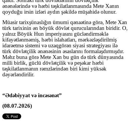
qaldı. Sonrakı türk dövlətlərinin dövlətçilik
ənənələrində və hərbi təşkilatlanmasında Mete Xanın
qoyduğu irsin izləri aydın şəkildə müşahidə olunur.
Müasir tarixşünaslığın ümumi qənaətinə görə, Mete Xan
türk tarixinin ən böyük dövlət qurucularından biridir. O,
yalnız Böyük Hun imperiyasını gücləndirməklə
kifayətlənməmiş, hərbi islahatları, mərkəzləşdirilmiş
idarəetmə sistemi və uzaqgörən siyasi strategiyası ilə
türk dövlətçilik ənənəsinin əsaslarını formalaşdırmışdır.
Məhz buna görə Mete Xan bu gün də türk dünyasında
milli birlik, güclü dövlətçilik və peşəkar hərbi
təşkilatlanmanın rəmzlərindən biri kimi yüksək
dəyərləndirilir.
“Ədəbiyyat və incəsənət”
(08.07.2026)