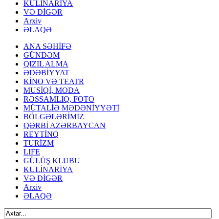
KULİNARİYA
VƏ DİGƏR
Arxiv
ƏLAQƏ
ANA SƏHİFƏ
GÜNDƏM
QIZIL ALMA
ƏDƏBİYYAT
KİNO VƏ TEATR
MUSİQİ, MODA
RƏSSAMLIQ, FOTO
MÜTALİƏ MƏDƏNİYYƏTİ
BÖLGƏLƏRİMİZ
QƏRBİ AZƏRBAYCAN
REYTİNQ
TURİZM
LIFE
GÜLÜŞ KLUBU
KULİNARİYA
VƏ DİGƏR
Arxiv
ƏLAQƏ