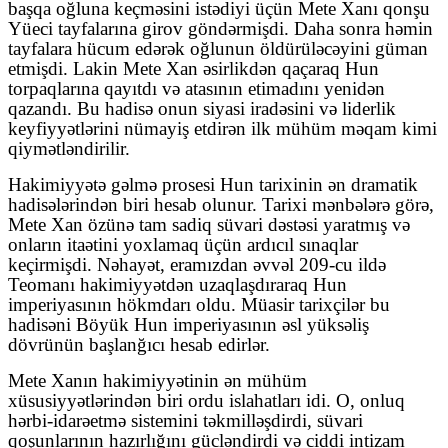
başqa oğluna keçməsini istədiyi üçün Mete Xanı qonşu
Yüeci tayfalarına girov göndərmişdi. Daha sonra həmin
tayfalara hücum edərək oğlunun öldürüləcəyini güman
etmişdi. Lakin Mete Xan əsirlikdən qaçaraq Hun
torpaqlarına qayıtdı və atasının etimadını yenidən
qazandı. Bu hadisə onun siyasi iradəsini və liderlik
keyfiyyətlərini nümayiş etdirən ilk mühüm məqam kimi
qiymətləndirilir.
Hakimiyyətə gəlmə prosesi Hun tarixinin ən dramatik
hadisələrindən biri hesab olunur. Tarixi mənbələrə görə,
Mete Xan özünə tam sadiq süvari dəstəsi yaratmış və
onların itaətini yoxlamaq üçün ardıcıl sınaqlar
keçirmişdi. Nəhayət, eramızdan əvvəl 209-cu ildə
Teomanı hakimiyyətdən uzaqlaşdıraraq Hun
imperiyasının hökmdarı oldu. Müasir tarixçilər bu
hadisəni Böyük Hun imperiyasının əsl yüksəliş
dövrünün başlanğıcı hesab edirlər.
Mete Xanın hakimiyyətinin ən mühüm
xüsusiyyətlərindən biri ordu islahatları idi. O, onluq
hərbi-idarəetmə sistemini təkmilləşdirdi, süvari
qoşunlarının hazırlığını gücləndirdi və ciddi intizam