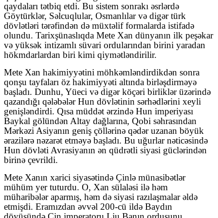
qaydaları tətbiq etdi. Bu sistem sonrakı əsrlərdə
Göytürklər, Səlcuqlular, Osmanlılar və digər türk
dövlətləri tərəfindən də müxtəlif formalarda istifadə
olundu. Tarixşünaslıqda Mete Xan dünyanın ilk peşəkar
və yüksək intizamlı süvari ordularından birini yaradan
hökmdarlardan biri kimi qiymətləndirilir.
Mete Xan hakimiyyətini möhkəmləndirdikdən sonra
qonşu tayfaları öz hakimiyyəti altında birləşdirməyə
başladı. Dunhu, Yüeci və digər köçəri birliklər üzərində
qazandığı qələbələr Hun dövlətinin sərhədlərini xeyli
genişləndirdi. Qısa müddət ərzində Hun imperiyası
Baykal gölündən Altay dağlarına, Qobi səhrasından
Mərkəzi Asiyanın geniş çöllərinə qədər uzanan böyük
ərazilərə nəzarət etməyə başladı. Bu uğurlar nəticəsində
Hun dövləti Avrasiyanın ən qüdrətli siyasi güclərindən
birinə çevrildi.
Mete Xanın xarici siyasətində Çinlə münasibətlər
mühüm yer tuturdu. O, Xan sülaləsi ilə həm
müharibələr aparmış, həm də siyasi razılaşmalar əldə
etmişdi. Eramızdan əvvəl 200-cü ildə Baydın
döyüşündə Çin imperatoru Liu Banın ordusunu