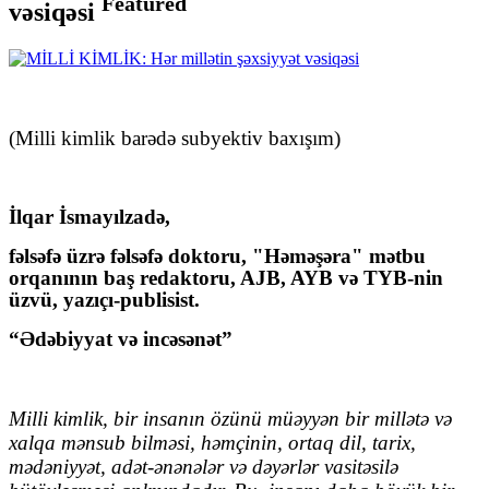
Featured
vəsiqəsi
(Milli kimlik barədə subyektiv baxışım)
İlqar İsmayılzadə
,
fəlsəfə üzrə fəlsəfə doktoru, "Həməşəra" mətbu
orqanının baş redaktoru, AJB, AYB və TYB-nin
üzvü, yazıçı-publisist.
“Ədəbiyyat və incəsənət”
Milli kimlik, bir insanın özünü müəyyən bir millətə və
xalqa mənsub bilməsi, həmçinin, ortaq dil, tarix,
mədəniyyət, adət-ənənələr və dəyərlər vasitəsilə