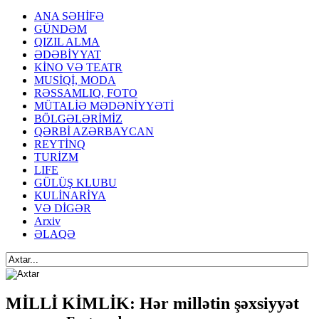
ANA SƏHİFƏ
GÜNDƏM
QIZIL ALMA
ƏDƏBİYYAT
KİNO VƏ TEATR
MUSİQİ, MODA
RƏSSAMLIQ, FOTO
MÜTALİƏ MƏDƏNİYYƏTİ
BÖLGƏLƏRİMİZ
QƏRBİ AZƏRBAYCAN
REYTİNQ
TURİZM
LIFE
GÜLÜŞ KLUBU
KULİNARİYA
VƏ DİGƏR
Arxiv
ƏLAQƏ
MİLLİ KİMLİK: Hər millətin şəxsiyyət