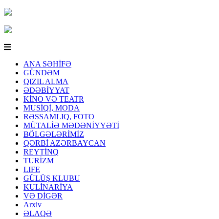
ANA SƏHİFƏ
GÜNDƏM
QIZIL ALMA
ƏDƏBİYYAT
KİNO VƏ TEATR
MUSİQİ, MODA
RƏSSAMLIQ, FOTO
MÜTALİƏ MƏDƏNİYYƏTİ
BÖLGƏLƏRİMİZ
QƏRBİ AZƏRBAYCAN
REYTİNQ
TURİZM
LIFE
GÜLÜŞ KLUBU
KULİNARİYA
VƏ DİGƏR
Arxiv
ƏLAQƏ