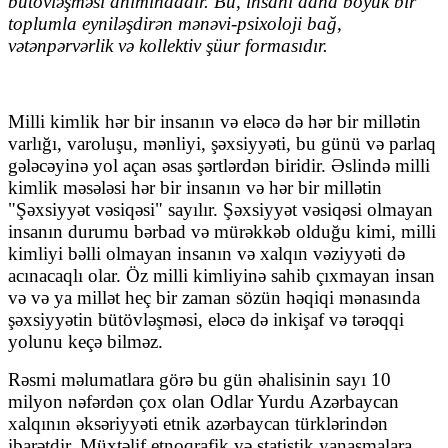
bütövləşməsi anlmındadır. Bu, insanı daha böyük bir
toplumla eyniləşdirən mənəvi-psixoloji bağ,
vətənpərvərlik və kollektiv şüur formasıdır.
Milli kimlik hər bir insanın və eləcə də hər bir millətin
varlığı, varoluşu, mənliyi, şəxsiyyəti, bu günü və parlaq
gələcəyinə yol açan əsas şərtlərdən biridir. Əslində milli
kimlik məsələsi hər bir insanın və hər bir millətin
"Şəxsiyyət vəsiqəsi" sayılır. Şəxsiyyət vəsiqəsi olmayan
insanın durumu bərbad və mürəkkəb olduğu kimi, milli
kimliyi bəlli olmayan insanın və xalqın vəziyyəti də
acınacaqlı olar. Öz milli kimliyinə sahib çıxmayan insan
və və ya millət heç bir zaman sözün həqiqi mənasında
şəxsiyyətin bütövləşməsi, eləcə də inkişaf və tərəqqi
yolunu keçə bilməz.
Rəsmi məlumatlara görə bu gün əhalisinin sayı 10
milyon nəfərdən çox olan Odlar Yurdu Azərbaycan
xalqının əksəriyyəti etnik azərbaycan türklərindən
ibarətdir. Müxtəlif etnoqrafik və statistik yanaşmalara