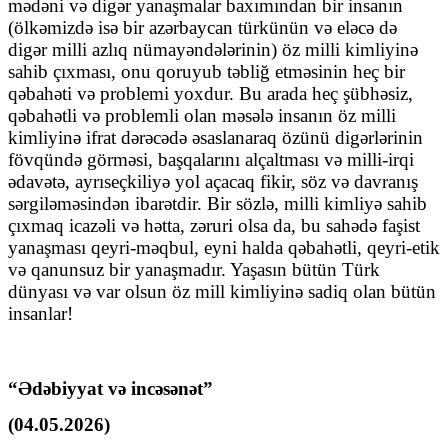
mədəni və digər yanaşmalar baxımından bir insanın
(ölkəmizdə isə bir azərbaycan türkünün və eləcə də
digər milli azlıq nümayəndələrinin) öz milli kimliyinə
sahib çıxması, onu qoruyub təbliğ etməsinin heç bir
qəbahəti və problemi yoxdur. Bu arada heç şübhəsiz,
qəbahətli və problemli olan məsələ insanın öz milli
kimliyinə ifrat dərəcədə əsaslanaraq özünü digərlərinin
fövqündə görməsi, başqalarını alçaltması və milli-irqi
ədavətə, ayrıseçkiliyə yol açacaq fikir, söz və davranış
sərgiləməsindən ibarətdir. Bir sözlə, milli kimliyə sahib
çıxmaq icazəli və hətta, zəruri olsa da, bu sahədə faşist
yanaşması qeyri-məqbul, eyni halda qəbahətli, qeyri-etik
və qanunsuz bir yanaşmadır. Yaşasın bütün Türk
dünyası və var olsun öz mill kimliyinə sadiq olan bütün
insanlar!
“Ədəbiyyat və incəsənət”
(04.05.2026)