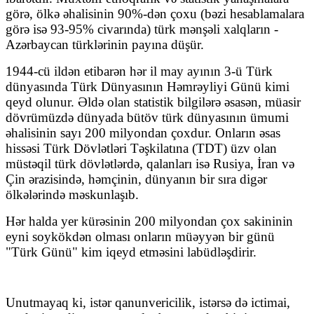
görə, ölkə əhalisinin 90%-dən çoxu (bəzi hesablamalara
görə isə 93-95% civarında) türk mənşəli xalqların -
Azərbaycan türklərinin payına düşür.
1944-cü ildən etibarən hər il may ayının 3-ü Türk
dünyasında Türk Dünyasının Həmrəyliyi Günü kimi
qeyd olunur. Əldə olan statistik bilgilərə əsasən, müasir
dövrümüzdə dünyada bütöv türk dünyasının ümumi
əhalisinin sayı 200 milyondan çoxdur. Onların əsas
hissəsi Türk Dövlətləri Təşkilatına (TDT) üzv olan
müstəqil türk dövlətlərdə, qalanları isə Rusiya, İran və
Çin ərazisində, həmçinin, dünyanın bir sıra digər
ölkələrində məskunlaşıb.
Hər halda yer kürəsinin 200 milyondan çox sakininin
eyni soykökdən olması onların müəyyən bir günü
"Türk Günü" kim iqeyd etməsini labüdləşdirir.
Unutmayaq ki, istər qanunvericilik, istərsə də ictimai,