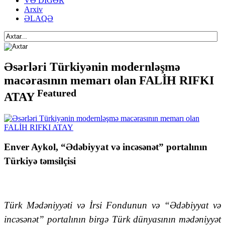
VƏ DİGƏR
Arxiv
ƏLAQƏ
Əsərləri Türkiyənin modernləşmə
macərasının memarı olan FALİH RIFKI
Featured
ATAY
Enver Aykol, “Ədəbiyyat və incəsənət” portalının
Türkiyə təmsilçisi
Türk Mədəniyyəti və İrsi Fondunun və “Ədəbiyyat və
incəsənət” portalının birgə Türk dünyasının mədəniyyət