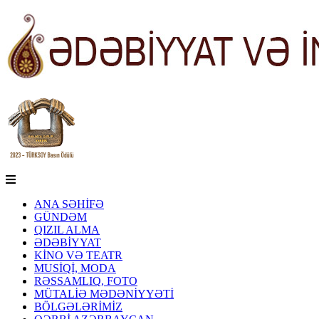
ANA SƏHİFƏ
GÜNDƏM
QIZIL ALMA
ƏDƏBİYYAT
KİNO VƏ TEATR
MUSİQİ, MODA
RƏSSAMLIQ, FOTO
MÜTALİƏ MƏDƏNİYYƏTİ
BÖLGƏLƏRİMİZ