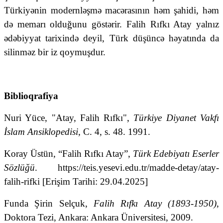
Türkiyənin modernləşmə macərasının həm şahidi, həm
də memarı olduğunu göstərir. Falih Rıfkı Atay yalnız
ədəbiyyat tarixində deyil, Türk düşüncə həyatında da
silinməz bir iz qoymuşdur.
Biblioqrafiya
Nuri Yüce, "Atay, Falih Rıfkı",
Türkiye Diyanet Vakfı
İslam Ansiklopedisi
, C. 4, s. 48. 1991.
Koray Üstün, “Falih Rıfkı Atay”,
Türk Edebiyatı Eserler
Sözlüğü
. https://teis.yesevi.edu.tr/madde-detay/atay-
falih-rifki [Erişim Tarihi: 29.04.2025]
Funda Şirin Selçuk,
Falih Rıfkı Atay (1893-1950)
,
Doktora Tezi, Ankara: Ankara Üniversitesi, 2009.