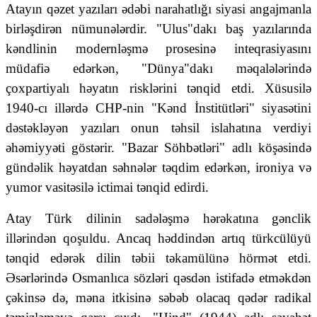
Atayın qəzet yazıları ədəbi narahatlığı siyasi angajmanla
birləşdirən nümunələrdir. "Ulus"dakı baş yazılarında
kəndlinin modernləşmə prosesinə inteqrasiyasını
müdafiə edərkən, "Dünya"dakı məqalələrində
çoxpartiyalı həyatın risklərini tənqid etdi. Xüsusilə
1940-cı illərdə CHP-nin "Kənd İnstitütləri" siyasətini
dəstəkləyən yazıları onun təhsil islahatına verdiyi
əhəmiyyəti göstərir. "Bazar Söhbətləri" adlı köşəsində
gündəlik həyatdan səhnələr təqdim edərkən, ironiya və
yumor vasitəsilə ictimai tənqid edirdi.
Atay Türk dilinin sadələşmə hərəkatına gənclik
illərindən qoşuldu. Ancaq həddindən artıq türkcülüyü
tənqid edərək dilin təbii təkamülünə hörmət etdi.
Əsərlərində Osmanlıca sözləri qəsdən istifadə etməkdən
çəkinsə də, məna itkisinə səbəb olacaq qədər radikal