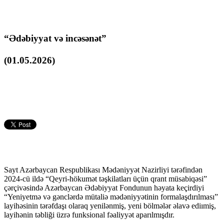
“Ədəbiyyat və incəsənət”
(01.05.2026)
Sayt Azərbaycan Respublikası Mədəniyyət Nazirliyi tərəfindən
2024-cü ildə “Qeyri-hökumət təşkilatları üçün qrant müsabiqəsi”
çərçivəsində Azərbaycan Ədəbiyyat Fondunun həyata keçirdiyi
“Yeniyetmə və gənclərdə mütaliə mədəniyyətinin formalaşdırılması”
layihəsinin tərəfdaşı olaraq yenilənmiş, yeni bölmələr əlavə ediımiş,
layihənin təbliği üzrə funksional fəaliyyət aparılmışdır.