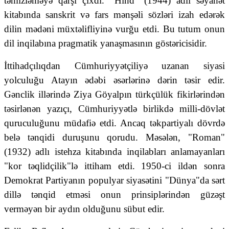
təmizləməyə qarşı çıxdı. "Hind" (1944) adlı səyahət
kitabında sanskrit və fars mənşəli sözləri izah edərək
dilin mədəni müxtəlifliyinə vurğu etdi. Bu tutum onun
dil inqilabına pragmatik yanaşmasının göstəricisidir.
İttihadçılıqdan Cümhuriyyətçiliyə uzanan siyasi
yolculuğu Atayın ədəbi əsərlərinə dərin təsir edir.
Gənclik illərində Ziya Göyalpın türkçülük fikirlərindən
təsirlənən yazıçı, Cümhuriyyətlə birlikdə milli-dövlət
quruculuğunu müdafiə etdi. Ancaq təkpartiyalı dövrdə
belə tənqidi duruşunu qorudu. Məsələn, "Roman"
(1932) adlı istehza kitabında inqilabları anlamayanları
"kor təqlidçilik"lə ittiham etdi. 1950-ci ildən sonra
Demokrat Partiyanın populyar siyasətini "Dünya"da sərt
dillə tənqid etməsi onun prinsiplərindən güzəşt
verməyən bir aydın olduğunu sübut edir.