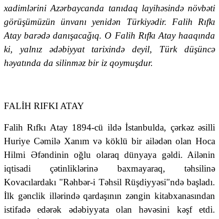
xadimlərini Azərbaycanda tanıdaq layihəsində növbəti
görüşümüzün ünvanı yenidən Türkiyədir. Falih Rıfkı
Atay barədə danışacağıq. O Falih Rıfkı Atay haaqında
ki, yalnız ədəbiyyat tarixində deyil, Türk düşüncə
həyatında da silinməz bir iz qoymuşdur.
FALİH RIFKI ATAY
Falih Rıfkı Atay 1894-cü ildə İstanbulda, çərkəz əsilli
Huriye Cəmilə Xanım və köklü bir ailədən olan Hoca
Hilmi Əfəndinin oğlu olaraq dünyaya gəldi. Ailənin
iqtisadi çətinliklərinə baxmayaraq, təhsilinə
Kovacılardakı "Rəhbər-i Təhsil Rüşdiyyəsi"ndə başladı.
İlk gənclik illərində qardaşının zəngin kitabxanasından
istifadə edərək ədəbiyyata olan həvəsini kəşf etdi.