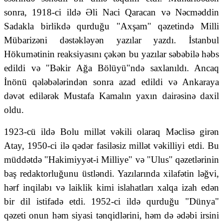
sonra, 1918-ci ildə Əli Naci Qaracan və Nəcməddin
Sadakla birlikdə qurduğu "Axşam" qəzetində Milli
Mübarizəni dəstəkləyən yazılar yazdı. İstanbul
Hökumətinin reaksiyasını çəkən bu yazılar səbəbilə həbs
edildi və "Bəkir Ağa Bölüyü"ndə saxlanıldı. Ancaq
İnönü qələbələrindən sonra azad edildi və Ankaraya
dəvət edilərək Mustafa Kamalın yaxın dairəsinə daxil
oldu.
1923-cü ildə Bolu millət vəkili olaraq Məclisə girən
Atay, 1950-ci ilə qədər fasiləsiz millət vəkilliyi etdi. Bu
müddətdə "Hakimiyyət-i Milliye" və "Ulus" qəzetlərinin
baş redaktorluğunu üstləndi. Yazılarında xilafətin ləğvi,
hərf inqilabı və laiklik kimi islahatları xalqa izah edən
bir dil istifadə etdi. 1952-ci ildə qurduğu "Dünya"
qəzeti onun həm siyasi tənqidlərini, həm də ədəbi irsini