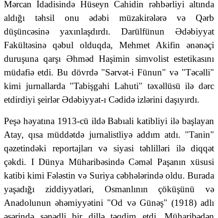
Mərcan İdadisində Hüseyn Cahidin rəhbərliyi altında
aldığı təhsil onu ədəbi müzakirələrə və Qərb
düşüncəsinə yaxınlaşdırdı. Darülfünun Ədəbiyyat
Fakültəsinə qəbul olduqda, Mehmet Akifin ənənəçi
duruşuna qarşı Əhməd Haşimin simvolist estetikasını
müdafiə etdi. Bu dövrdə "Sərvət-i Fünun" və "Təcəlli"
kimi jurnallarda "Tabişgahi Lahuti" təxəllüsü ilə dərc
etdirdiyi şeirlər Ədəbiyyat-ı Cədidə izlərini daşıyırdı.
Peşə həyatına 1913-cü ildə Babıali katibliyi ilə başlayan
Atay, qısa müddətdə jurnalistliyə addım atdı. "Tanin"
qəzetindəki reportajları və siyasi təhlilləri ilə diqqət
çəkdi. I Dünya Müharibəsində Cəməl Paşanın xüsusi
katibi kimi Fələstin və Suriya cəbhələrində oldu. Burada
yaşadığı ziddiyyətləri, Osmanlının çöküşünü və
Anadolunun əhəmiyyətini "Od və Günəş" (1918) adlı
əsərində sənədli bir dillə təqdim etdi. Müharibədən