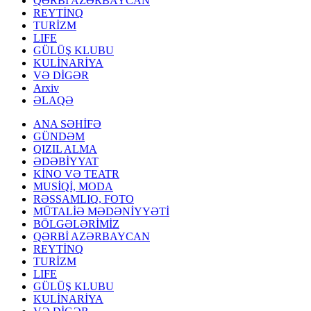
QƏRBİ AZƏRBAYCAN
REYTİNQ
TURİZM
LIFE
GÜLÜŞ KLUBU
KULİNARİYA
VƏ DİGƏR
Arxiv
ƏLAQƏ
ANA SƏHİFƏ
GÜNDƏM
QIZIL ALMA
ƏDƏBİYYAT
KİNO VƏ TEATR
MUSİQİ, MODA
RƏSSAMLIQ, FOTO
MÜTALİƏ MƏDƏNİYYƏTİ
BÖLGƏLƏRİMİZ
QƏRBİ AZƏRBAYCAN
REYTİNQ
TURİZM
LIFE
GÜLÜŞ KLUBU
KULİNARİYA