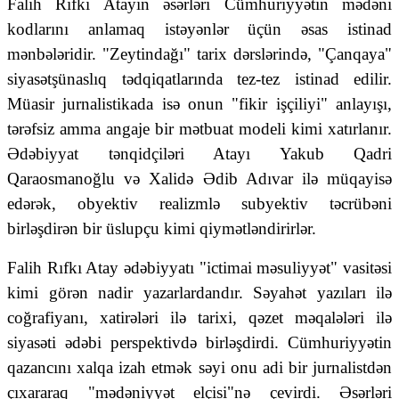
Falih Rıfkı Atayın əsərləri Cümhuriyyətin mədəni
kodlarını anlamaq istəyənlər üçün əsas istinad
mənbələridir. "Zeytindağı" tarix dərslərində, "Çanqaya"
siyasətşünaslıq tədqiqatlarında tez-tez istinad edilir.
Müasir jurnalistikada isə onun "fikir işçiliyi" anlayışı,
tərəfsiz amma angaje bir mətbuat modeli kimi xatırlanır.
Ədəbiyyat tənqidçiləri Atayı Yakub Qadri
Qaraosmanoğlu və Xalidə Ədib Adıvar ilə müqayisə
edərək, obyektiv realizmlə subyektiv təcrübəni
birləşdirən bir üslupçu kimi qiymətləndirirlər.
Falih Rıfkı Atay ədəbiyyatı "ictimai məsuliyyət" vasitəsi
kimi görən nadir yazarlardandır. Səyahət yazıları ilə
coğrafiyanı, xatirələri ilə tarixi, qəzet məqalələri ilə
siyasəti ədəbi perspektivdə birləşdirdi. Cümhuriyyətin
qazancını xalqa izah etmək səyi onu adi bir jurnalistdən
çıxararaq "mədəniyyət elçisi"nə çevirdi. Əsərləri