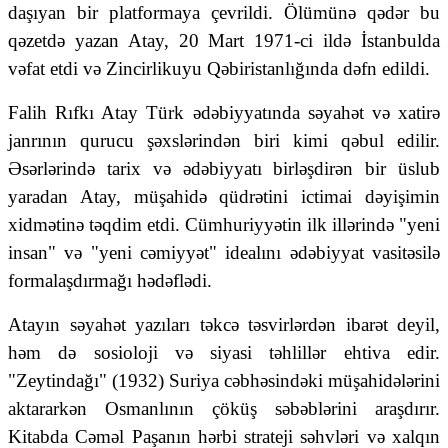
daşıyan bir platformaya çevrildi. Ölümünə qədər bu
qəzetdə yazan Atay, 20 Mart 1971-ci ildə İstanbulda
vəfat etdi və Zincirlikuyu Qəbiristanlığında dəfn edildi.
Falih Rıfkı Atay Türk ədəbiyyatında səyahət və xatirə
janrının qurucu şəxslərindən biri kimi qəbul edilir.
Əsərlərində tarix və ədəbiyyatı birləşdirən bir üslub
yaradan Atay, müşahidə qüdrətini ictimai dəyişimin
xidmətinə təqdim etdi. Cümhuriyyətin ilk illərində "yeni
insan" və "yeni cəmiyyət" idealını ədəbiyyat vasitəsilə
formalaşdırmağı hədəflədi.
Atayın səyahət yazıları təkcə təsvirlərdən ibarət deyil,
həm də sosioloji və siyasi təhlillər ehtiva edir.
"Zeytindağı" (1932) Suriya cəbhəsindəki müşahidələrini
aktararkən Osmanlının çöküş səbəblərini araşdırır.
Kitabda Cəməl Paşanın hərbi strateji səhvləri və xalqın