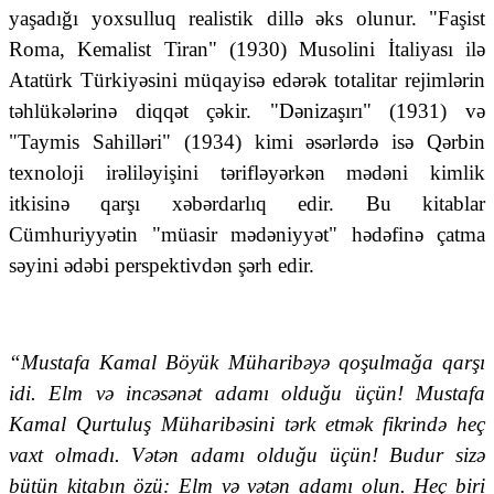
yaşadığı yoxsulluq realistik dillə əks olunur. "Faşist
Roma, Kemalist Tiran" (1930) Musolini İtaliyası ilə
Atatürk Türkiyəsini müqayisə edərək totalitar rejimlərin
təhlükələrinə diqqət çəkir. "Dənizaşırı" (1931) və
"Taymis Sahilləri" (1934) kimi əsərlərdə isə Qərbin
texnoloji irəliləyişini tərifləyərkən mədəni kimlik
itkisinə qarşı xəbərdarlıq edir. Bu kitablar
Cümhuriyyətin "müasir mədəniyyət" hədəfinə çatma
səyini ədəbi perspektivdən şərh edir.
“Mustafa Kamal Böyük Müharibəyə qoşulmağa qarşı
idi. Elm və incəsənət adamı olduğu üçün! Mustafa
Kamal Qurtuluş Müharibəsini tərk etmək fikrində heç
vaxt olmadı. Vətən adamı olduğu üçün! Budur sizə
bütün kitabın özü: Elm və vətən adamı olun. Heç biri