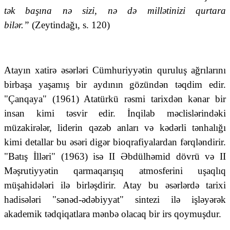
tək başına nə sizi, nə də millətinizi qurtara
bilər.”
(Zeytindağı, s. 120)
Atayın xatirə əsərləri Cümhuriyyətin quruluş ağrılarını
birbaşa yaşamış bir aydının gözündən təqdim edir.
"Çanqaya" (1961) Atatürkü rəsmi tarixdən kənar bir
insan kimi təsvir edir. İnqilab məclislərindəki
müzakirələr, liderin qəzəb anları və kədərli tənhalığı
kimi detallar bu əsəri digər bioqrafiyalardan fərqləndirir.
"Batış İlləri" (1963) isə II Əbdülhəmid dövrü və II
Məşrutiyyətin qarmaqarışıq atmosferini uşaqlıq
müşahidələri ilə birləşdirir. Atay bu əsərlərdə tarixi
hadisələri "sənəd-ədəbiyyat" sintezi ilə işləyərək
akademik tədqiqatlara mənbə olacaq bir irs qoymuşdur.