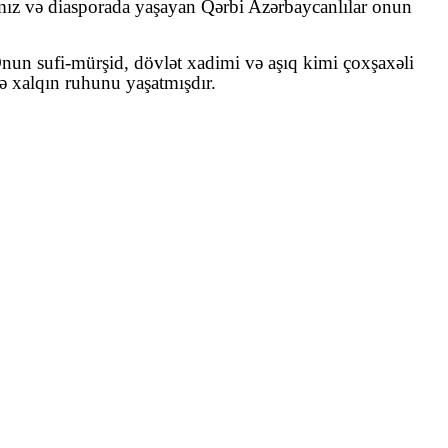
arımız və diasporada yaşayan Qərbi Azərbaycanlılar onun
Onun sufi‑mürşid, dövlət xadimi və aşıq kimi çoxşaxəli
ə xalqın ruhunu yaşatmışdır.