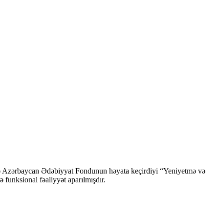
ndə Azərbaycan Ədəbiyyat Fondunun həyata keçirdiyi “Yeniyetmə və
ə funksional fəaliyyət aparılmışdır.