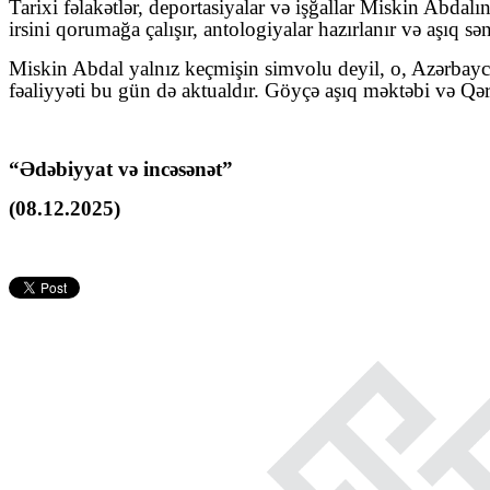
Tarixi fəlakətlər, deportasiyalar və işğallar Miskin Abdal
irsini qorumağa çalışır, antologiyalar hazırlanır və aşıq sən
Miskin Abdal yalnız keçmişin simvolu deyil, o, Azərbaycan
fəaliyyəti bu gün də aktualdır. Göyçə aşıq məktəbi və Qə
“Ədəbiyyat və incəsənət”
(08.12.2025)