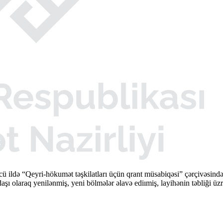
cü ildə “Qeyri-hökumət təşkilatları üçün qrant müsabiqəsi” çərçivəsi
şı olaraq yenilənmiş, yeni bölmələr əlavə ediımiş, layihənin təbliği üzr