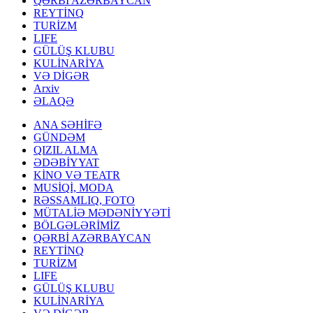
QƏRBİ AZƏRBAYCAN
REYTİNQ
TURİZM
LIFE
GÜLÜŞ KLUBU
KULİNARİYA
VƏ DİGƏR
Arxiv
ƏLAQƏ
ANA SƏHİFƏ
GÜNDƏM
QIZIL ALMA
ƏDƏBİYYAT
KİNO VƏ TEATR
MUSİQİ, MODA
RƏSSAMLIQ, FOTO
MÜTALİƏ MƏDƏNİYYƏTİ
BÖLGƏLƏRİMİZ
QƏRBİ AZƏRBAYCAN
REYTİNQ
TURİZM
LIFE
GÜLÜŞ KLUBU
KULİNARİYA