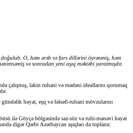
oğulub. O, həm ərəb və fars dillərini öyrənmiş, həm
mənimsəmiş və sonradan yeni aşıq məktəbi yaratmışdır.
rində çalışmış, lakin ruhani və mədəni ideallarını qorumaq
dır.
 gündəlik həyat, eşq və fəlsəfi‑ruhani mövzularını
üsü ilə Göyçə bölgəsində saz‑söz və ruhi‑mənəvi həyat
sında digər Qərbi Azərbaycan aşıqları da toplanır.