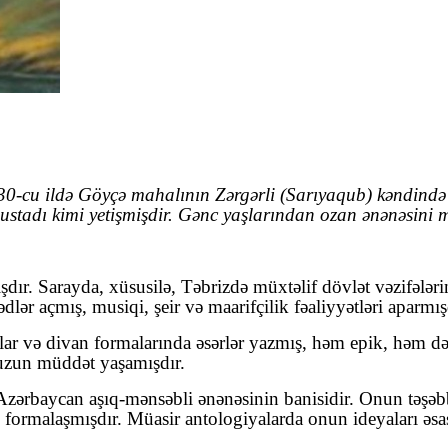
‑cu ildə Göyçə mahalının Zərgərli (Sarıyaqub) kəndində d
ustadı kimi yetişmişdir. Gənc yaşlarından ozan ənənəsini 
ışdır. Sarayda, xüsusilə, Təbrizdə müxtəlif dövlət vəzifələ
r açmış, musiqi, şeir və maarifçilik fəaliyyətləri aparmış
ılar və divan formalarında əsərlər yazmış, həm epik, həm də
a uzun müddət yaşamışdır.
rbaycan aşıq‑mənsəbli ənənəsinin banisidir. Onun təşəbb
i formalaşmışdır. Müasir antologiyalarda onun ideyaları əsa