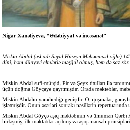
Nigar Xanəliyeva, “Ədəbiyyat və incəsənət”
Miskin Abdal (əsl adı Səyid Hüseyn Məhəmməd oğlu) 1430
dini, həm dünyəvi elmlərlə məşğul olmuş, həm də saz‑söz 
Miskin Abdal sufi‑mürşid, Pir və Şeyx titulları ilə tanınm
üçün doğma Göyçəyə qayıtmışdır. Orada məktəblər, məbədlə
Miskin Abdalın yaradıcılığı genişdir. O, qoşmalar, gərayl
işlətmişdir. Onun əsərləri sonrakı nəsillərin repertuarınd
Miskin Abdal Göyçə aşıq məktəbinin və ümumən Qərbi Azə
birləşmiş, ilk məktəblər açılmış və aşıq‑mənsəb prinsiplər