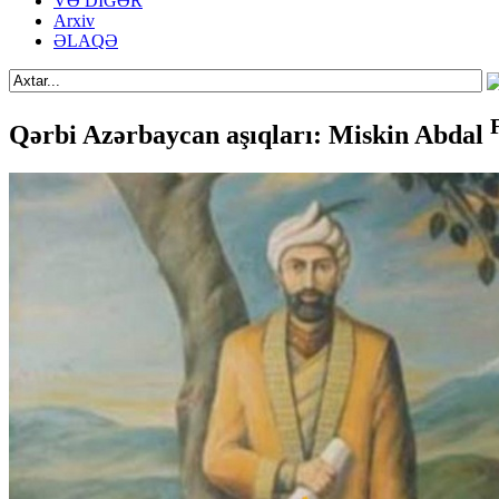
VƏ DİGƏR
Arxiv
ƏLAQƏ
Qərbi Azərbaycan aşıqları: Miskin Abdal