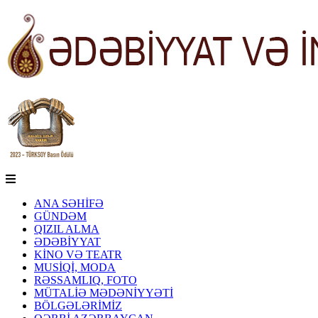
ANA SƏHİFƏ
GÜNDƏM
QIZIL ALMA
ƏDƏBİYYAT
KİNO VƏ TEATR
MUSİQİ, MODA
RƏSSAMLIQ, FOTO
MÜTALİƏ MƏDƏNİYYƏTİ
BÖLGƏLƏRİMİZ