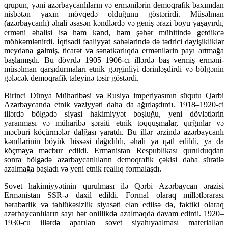
qrupun, yəni azərbaycanlıların və ermənilərin demoqrafik baxımdan
nisbətən yaxın mövqedə olduğunu göstərirdi. Müsəlman
(azərbaycanlı) əhali əsasən kəndlərdə və geniş ərazi boyu yaşayırdı,
erməni əhalisi isə həm kənd, həm şəhər mühitində getdikcə
möhkəmlənirdi. İqtisadi fəaliyyət sahələrində də tədrici dəyişikliklər
meydana gəlmiş, ticarət və sənətkarlıqda ermənilərin payı artmağa
başlamışdı. Bu dövrdə 1905–1906-cı illərdə baş vermiş erməni-
müsəlman qarşıdurmaları etnik gərginliyi dərinləşdirdi və bölgənin
gələcək demoqrafik taleyinə təsir göstərdi.
Birinci Dünya Müharibəsi və Rusiya imperiyasının süqutu Qərbi
Azərbaycanda etnik vəziyyəti daha da ağırlaşdırdı. 1918–1920-ci
illərdə bölgədə siyasi hakimiyyət boşluğu, yeni dövlətlərin
yaranması və müharibə şəraiti etnik toqquşmalar, qırğınlar və
məcburi köçürmələr dalğası yaratdı. Bu illər ərzində azərbaycanlı
kəndlərinin böyük hissəsi dağıdıldı, əhali ya qətl edildi, ya da
köçməyə məcbur edildi. Ermənistan Respublikası qurulduqdan
sonra bölgədə azərbaycanlıların demoqrafik çəkisi daha sürətlə
azalmağa başladı və yeni etnik reallıq formalaşdı.
Sovet hakimiyyətinin qurulması ilə Qərbi Azərbaycan ərazisi
Ermənistan SSR-ə daxil edildi. Formal olaraq millətlərarası
bərabərlik və təhlükəsizlik siyasəti elan edilsə də, faktiki olaraq
azərbaycanlıların sayı hər onillikdə azalmaqda davam edirdi. 1920–
1930-cu illərdə aparılan sovet siyahıyaalması materialları