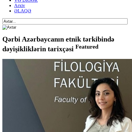
VƏ DİGƏR
Arxiv
ƏLAQƏ
Qərbi Azərbaycanın etnik tərkibində
Featured
dəyişikliklərin tarixçəsi