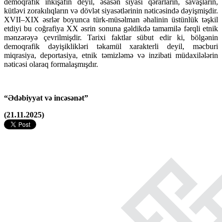
demoqrafik inkişafın deyil, əsasən siyasi qərarların, savaşların,
kütləvi zorakılıqların və dövlət siyasətlərinin nəticəsində dəyişmişdir.
XVII–XIX əsrlər boyunca türk-müsəlman əhalinin üstünlük təşkil
etdiyi bu coğrafiya XX əsrin sonuna gəldikdə tamamilə fərqli etnik
mənzərəyə çevrilmişdir. Tarixi faktlar sübut edir ki, bölgənin
demoqrafik dəyişiklikləri təkamül xarakterli deyil, məcburi
miqrasiya, deportasiya, etnik təmizləmə və inzibati müdaxilələrin
nəticəsi olaraq formalaşmışdır.
“Ədəbiyyat və incəsənət”
(21.11.2025)