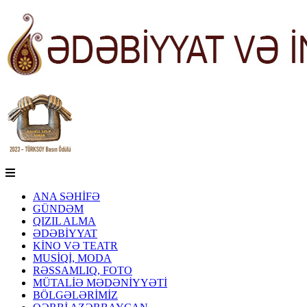
ANA SƏHİFƏ
GÜNDƏM
QIZIL ALMA
ƏDƏBİYYAT
KİNO VƏ TEATR
MUSİQİ, MODA
RƏSSAMLIQ, FOTO
MÜTALİƏ MƏDƏNİYYƏTİ
BÖLGƏLƏRİMİZ