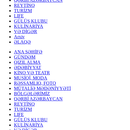
QƏRBİ AZƏRBAYCAN
REYTİNQ
TURİZM
LIFE
GÜLÜŞ KLUBU
KULİNARİYA
VƏ DİGƏR
Arxiv
ƏLAQƏ
ANA SƏHİFƏ
GÜNDƏM
QIZIL ALMA
ƏDƏBİYYAT
KİNO VƏ TEATR
MUSİQİ, MODA
RƏSSAMLIQ, FOTO
MÜTALİƏ MƏDƏNİYYƏTİ
BÖLGƏLƏRİMİZ
QƏRBİ AZƏRBAYCAN
REYTİNQ
TURİZM
LIFE
GÜLÜŞ KLUBU
KULİNARİYA