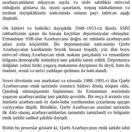
azərbaycanlıların müəyyən sayda və nisbi sabitliklə mövcud
olduğunu göstərsə də, siyasi qərarların, torpaq islahatlarının və
inzibati dəyişikliklərin nəticəsində onların payı tədricən aşağı
düşürdü.
Ən kütləvi və həlledici dəyişiklik 1948–1953-cü illərdə SSRİ
rəhbərliyinin qərarı ilə həyata keçirilən deportasiyalar olmuşdur.
Ermənistan SSR-dən Azərbaycana doğru on minlərlə azərbaycanlı
ailəsi zorla köçürüldü. Bu deportasiyalar nəticəsində Qərbi
Azərbaycanın kəndlərinin böyük hissəsi boşaldı, yüz illər boyu
mövcud olmuş Azərbaycan etnik məkanı parçalandı və ermənilərin
bölgədə demoqrafik üstünlüyü tam şəkildə təmin edildi. Deportasiya
dalğaları yalnız fiziki yaşayış məkanının dəyişməsi ilə deyil, həm də
mədəni, sosial və tarixi yaddaşın qırılması ilə nəticələndi.
Sovet dövrünün son mərhələsi və xüsusilə 1988–1991-ci illər Qərbi
Azərbaycanın etnik tarixində sonuncu kütləvi dönüş nöqtəsi oldu.
Qarabağ münaqişəsinin başlanması ilə Ermənistan ərazisində
yaşayan azərbaycanlılar tam şəkildə qovuldu. Bir neçə il ərzində yüz
minlərlə azərbaycanlı öz dədə-baba yurdlarından çıxarılaraq qaçqın
vəziyyətinə düşdü. Beləliklə, Qərbi Azərbaycan əraziləri tarixində
ilk dəfə olaraq azərbaycanlılardan tamamilə təmizləndi və bölgənin
etnik tərkibi radikal şəkildə dəyişdi.
Bütün bu proseslər göstərir ki, Qərbi Azərbaycanın etnik tərkibi təbii