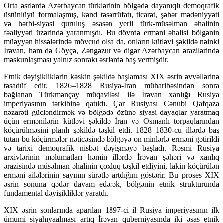
Orta əsrlərdə Azərbaycan türklərinin bölgədə dayanıqlı demoqrafik
üstünlüyü formalaşmış, kənd təsərrüfatı, ticarət, şəhər mədəniyyəti
və hərbi-siyasi quruluş əsasən yerli türk-müsəlman əhalinin
fəaliyyəti üzərində yaranmışdı. Bu dövrdə erməni əhalisi bölgənin
müəyyən hissələrində mövcud olsa da, onların kütləvi şəkildə nəinki
İrəvan, həm də Göyçə, Zəngəzur və digər Azərbaycan ərazilərində
məskunlaşması yalnız sonrakı əsrlərdə baş vermişdir.
Etnik dəyişikliklərin kəskin şəkildə başlaması XIX əsrin əvvəllərinə
təsadüf edir. 1826–1828 Rusiya-İran müharibəsindən sonra
bağlanan Türkmənçay müqaviləsi ilə İrəvan xanlığı Rusiya
imperiyasının tərkibinə qatıldı. Çar Rusiyası Cənubi Qafqaza
nəzarəti gücləndirmək və bölgədə özünə siyasi dayaqlar yaratmaq
üçün ermənilərin kütləvi şəkildə İran və Osmanlı torpaqlarından
köçürülməsini planlı şəkildə təşkil etdi. 1828–1830-cu illərdə baş
tutan bu köçürmələr nəticəsində bölgəyə on minlərlə erməni gətirildi
və tarixi demoqrafik nisbət dəyişməyə başladı. Rəsmi Rusiya
arxivlərinin məlumatları həmin illərdə İrəvan şəhəri və xanlıq
ərazisində müsəlman əhalinin çoxluq təşkil etdiyini, lakin köçürülən
erməni ailələrinin sayının sürətlə artdığını göstərir. Bu proses XIX
əsrin sonuna qədər davam edərək, bölgənin etnik strukturunda
fundamental dəyişikliklər yaratdı.
XIX əsrin sonlarında aparılan 1897-ci il Rusiya imperiyasının ilk
ümumi siyahıyaalması artıq İrəvan quberniyasında iki əsas etnik