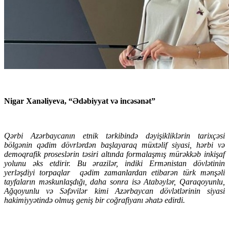
Nigar Xanəliyeva, “Ədəbiyyat və incəsənət”
Qərbi Azərbaycanın etnik tərkibində dəyişikliklərin tarixçəsi
bölgənin qədim dövrlərdən başlayaraq müxtəlif siyasi, hərbi və
demoqrafik proseslərin təsiri altında formalaşmış mürəkkəb inkişaf
yolunu əks etdirir. Bu ərazilər, indiki Ermənistan dövlətinin
yerləşdiyi torpaqlar
qədim zamanlardan etibarən türk mənşəli
tayfaların məskunlaşdığı, daha sonra isə Atabəylər, Qaraqoyunlu,
Ağqoyunlu və Səfəvilər kimi Azərbaycan dövlətlərinin siyasi
hakimiyyətində olmuş geniş bir coğrafiyanı əhatə edirdi.