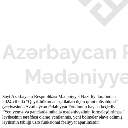
Sayt Azərbaycan Respublikası Mədəniyyət Nazirliyi tərəfindən
2024-cü ildə “Qeyri-hökumət təşkilatları üçün qrant müsabiqəsi”
çərçivəsində Azərbaycan Ədəbiyyat Fondunun həyata keçirdiyi
“Yeniyetmə və gənclərdə mütaliə mədəniyyətinin formalaşdırılması”
layihəsinin tərəfdaşı olaraq yenilənmiş, yeni bölmələr əlavə ediımiş,
layihənin təbliği üzrə funksional fəaliyyət aparılmışdır.