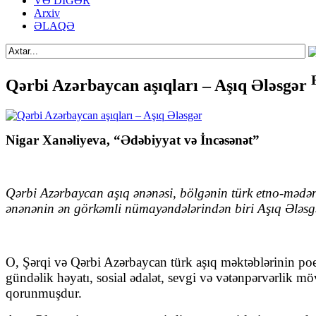
VƏ DİGƏR
Arxiv
ƏLAQƏ
Qərbi Azərbaycan aşıqları – Aşıq Ələsgər
Nigar Xanəliyeva, “Ədəbiyyat və İncəsənət”
Qərbi Azərbaycan aşıq ənənəsi, bölgənin türk etno-mədəni i
ənənənin ən görkəmli nümayəndələrindən biri
Aşıq Ələs
O, Şərqi və Qərbi Azərbaycan türk aşıq məktəblərinin poeti
gündəlik həyatı, sosial ədalət, sevgi və vətənpərvərlik m
qorunmuşdur.