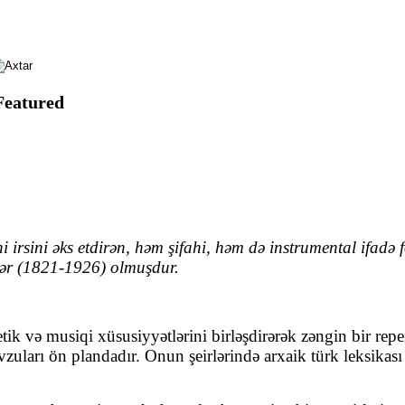
Featured
rsini əks etdirən, həm şifahi, həm də instrumental ifadə fo
gər (1821-1926)
olmuşdur.
k və musiqi xüsusiyyətlərini birləşdirərək zəngin bir reper
övzuları ön plandadır. Onun şeirlərində arxaik türk leksika