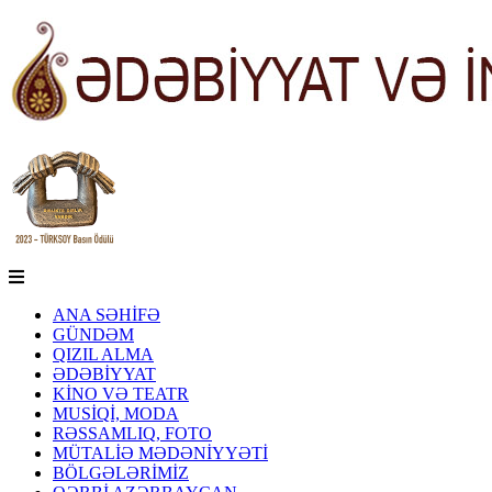
ANA SƏHİFƏ
GÜNDƏM
QIZIL ALMA
ƏDƏBİYYAT
KİNO VƏ TEATR
MUSİQİ, MODA
RƏSSAMLIQ, FOTO
MÜTALİƏ MƏDƏNİYYƏTİ
BÖLGƏLƏRİMİZ