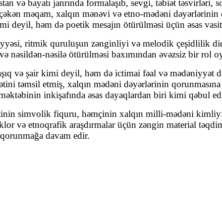
stan və bayatı janrında
formalaşıb, sevgi, təbiət təsvirləri,
 çəkən məqam, xalqın mənəvi və etno-mədəni dəyərlərinin q
imi deyil, həm də poetik mesajın ötürülməsi üçün əsas vasitə
iyyəsi
, ritmik quruluşun zənginliyi və melodik çeşidlilik di
və nəsildən-nəsilə ötürülməsi
baxımından əvəzsiz bir rol o
 aşıq və şair kimi deyil, həm də
ictimai fəal və mədəniyyət da
ətini təmsil etmiş, xalqın mədəni dəyərlərinin qorunmasına
əktəbinin inkişafında əsas dayaqlardan biri kimi qəbul edi
tinin simvolik fiquru, həmçinin xalqın milli-mədəni kimliy
lklor və etnoqrafik araşdırmalar üçün zəngin material
təqdim
və qorunmağa davam edir.