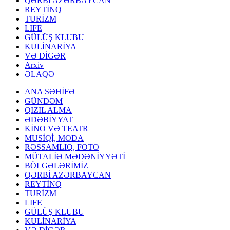
QƏRBİ AZƏRBAYCAN
REYTİNQ
TURİZM
LIFE
GÜLÜŞ KLUBU
KULİNARİYA
VƏ DİGƏR
Arxiv
ƏLAQƏ
ANA SƏHİFƏ
GÜNDƏM
QIZIL ALMA
ƏDƏBİYYAT
KİNO VƏ TEATR
MUSİQİ, MODA
RƏSSAMLIQ, FOTO
MÜTALİƏ MƏDƏNİYYƏTİ
BÖLGƏLƏRİMİZ
QƏRBİ AZƏRBAYCAN
REYTİNQ
TURİZM
LIFE
GÜLÜŞ KLUBU
KULİNARİYA