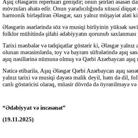
Aşıq Ələsgərin repertuarı genişdir; onun şeirləri əsasən
da
mövzuları əhatə edir. Onun yaradıcılığında xüsusi diqqət
harmonik birləşdirən Ələsgər, sazı yalnız müşayiət aləti k
Ələsgərin əsərlərində
söz və musiqi birliyinin yüksək səv
folklor mühitində
şifahi ədəbiyyatın qorunub saxlanması 
Tarixi mənbələr və tədqiqatlar göstərir ki, Ələsgər yalnız
olunan mərasimlərdə, toy və bayram süfrələrində aşıq sən
aşıq nəsillərinə nümunə olmuş və Qərbi Azərbaycan aşıq m
Nəticə etibarilə, Aşıq Ələsgər Qərbi Azərbaycan aşıq sənə
yalnız tarixi və musiqi dəyərə malik deyil, həm də
dil, fo
canlı göstəricisi olaraq, müasir dövrdə də öyrənilməyə 
“Ədəbiyyat və incəsənət”
(19.11.2025)