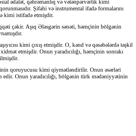
 sosial ədalət, qəhrəmanlıq və vətənpərvərlik kimi
orunmasıdır. Şifahi və instrumental ifadə formalarını
 kimi istifadə etmişdir.
qqəti çəkir. Aşıq Ələsgərin sənəti, həmçinin bölgənin
ynamışdır.
şıyıcısı
kimi çıxış etmişdir. O, kənd və qəsəbələrdə təşkil
 xidmət etmişdir. Onun yaradıcılığı, həmçinin sonrakı
lmişdir.
inin qoruyucusu kimi qiymətləndirilir. Onun əsərləri
 edir. Onun yaradıcılığı, bölgənin türk mədəniyyətinin