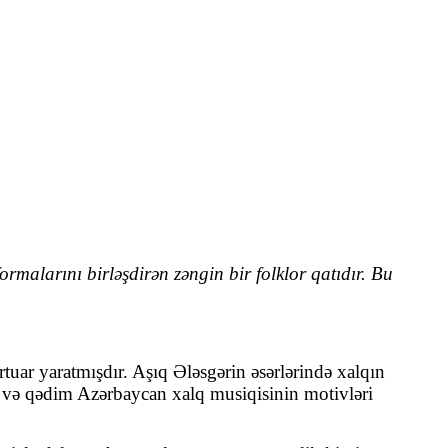
rmalarını birləşdirən zəngin bir folklor qatıdır. Bu
tuar yaratmışdır. Aşıq Ələsgərin əsərlərində xalqın
sı və qədim Azərbaycan xalq musiqisinin motivləri