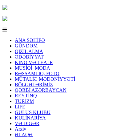
ANA SƏHİFƏ
GÜNDƏM
QIZIL ALMA
ƏDƏBİYYAT
KİNO VƏ TEATR
MUSİQİ, MODA
RƏSSAMLIQ, FOTO
MÜTALİƏ MƏDƏNİYYƏTİ
BÖLGƏLƏRİMİZ
QƏRBİ AZƏRBAYCAN
REYTİNQ
TURİZM
LIFE
GÜLÜŞ KLUBU
KULİNARİYA
VƏ DİGƏR
Arxiv
ƏLAQƏ