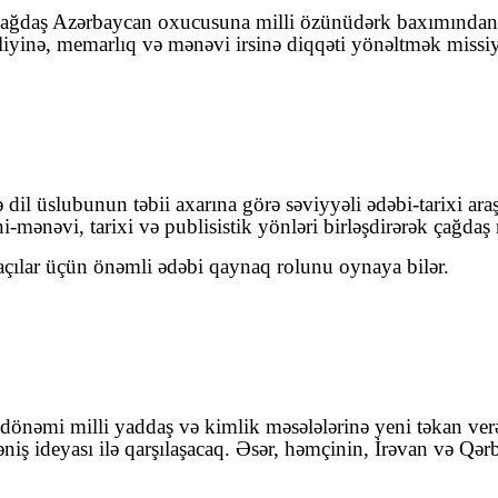
çağdaş Azərbaycan oxucusuna milli özünüdərk baxımından ö
mliyinə, memarlıq və mənəvi irsinə diqqəti yönəltmək missiy
ə dil üslubunun təbii axarına görə səviyyəli ədəbi-tarixi ar
i-mənəvi, tarixi və publisistik yönləri birləşdirərək çağdaş
çılar üçün önəmli ədəbi qaynaq rolunu oynaya bilər.
nəmi milli yaddaş və kimlik məsələlərinə yeni təkan verəc
irəniş ideyası ilə qarşılaşacaq. Əsər, həmçinin, İrəvan və