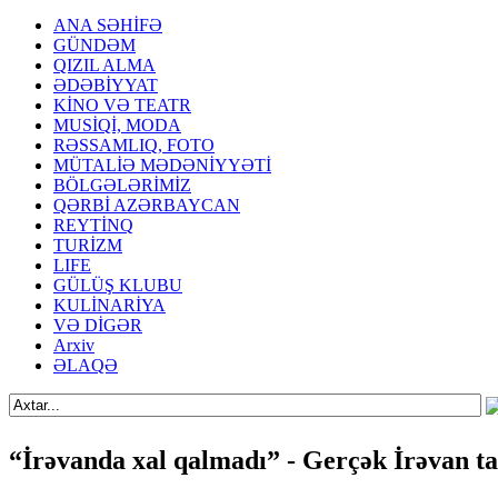
ANA SƏHİFƏ
GÜNDƏM
QIZIL ALMA
ƏDƏBİYYAT
KİNO VƏ TEATR
MUSİQİ, MODA
RƏSSAMLIQ, FOTO
MÜTALİƏ MƏDƏNİYYƏTİ
BÖLGƏLƏRİMİZ
QƏRBİ AZƏRBAYCAN
REYTİNQ
TURİZM
LIFE
GÜLÜŞ KLUBU
KULİNARİYA
VƏ DİGƏR
Arxiv
ƏLAQƏ
“İrəvanda xal qalmadı” - Gerçək İrəvan t