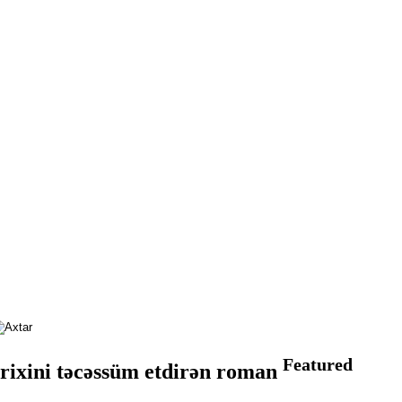
Featured
arixini təcəssüm etdirən roman