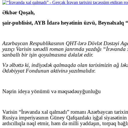
Əkbər Qoşalı,
şair-publisist, AYB İdarə heyətinin üzvü, Beynəlxalq
Azərbaycan Respublikasının QHT-lərə Dövlət Dəstəyi Age
yazıçı Varisin sənədli roman janrında yazdığı “İrəvanda x
sanballı bir işin qoyulmasına dəlalət edir.
Və əlbəttə ki, indiyədək qalmaqda olan tariximizin ağ l
Ədəbiyyat Fondunun aktivinə yazılmalıdır.
Nəşrin ideya yönümü və məqsədəuyğunluğu
Varisin “İrəvanda xal qalmadı” romanı Azərbaycan tarixini
Rusiya imperiyasının Güney Qafqazdakı işğal siyasətinin ge
ardıcıllıqla nəql etmir, həm də milli yaddaşın, torpaq bağl