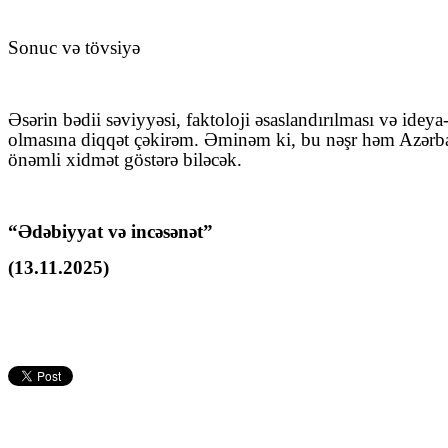
Sonuc və tövsiyə
Əsərin bədii səviyyəsi, faktoloji əsaslandırılması və id
olmasına diqqət çəkirəm. Əminəm ki, bu nəşr həm Azərbay
önəmli xidmət göstərə biləcək.
“Ədəbiyyat və incəsənət”
(13.11.2025)