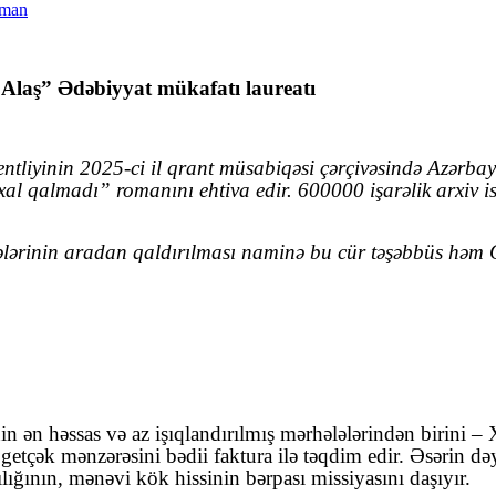
 “Alaş” Ədəbiyyat mükafatı laureatı
ntliyinin 2025-ci il qrant müsabiqəsi çərçivəsində Azərb
al qalmadı” romanını ehtiva edir. 600000 işarəlik arxiv ist
əkələrinin aradan qaldırılması naminə bu cür təşəbbüs həm
n ən həssas və az işıqlandırılmış mərhələlərindən birini –
tçək mənzərəsini bədii faktura ilə təqdim edir. Əsərin dəyər
ılığının, mənəvi kök hissinin bərpası missiyasını daşıyır.