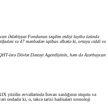
aycan Ədəbiyyat Fondunun təqdim etdiyi layihə özündə
ifadəsi və 47 mənbədən iqtibas əlbəttə ki, ortaya ciddi və
 QHT-lərə Dövlət Dəstəyi Agentliyinin, həm də Azərbaycan
 XIX yüzilin əvvəllərində İrəvan xanlığının süqutu və
i ondadır ki, o, təkcə tarixi hadisələri xronoloji