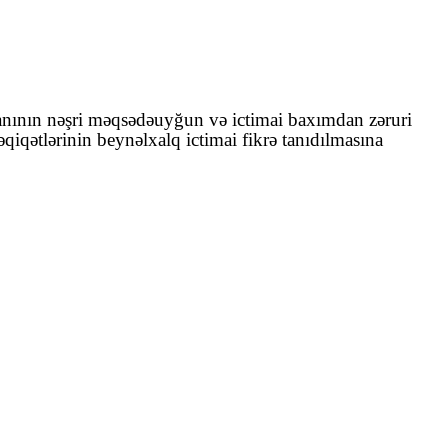
manının nəşri məqsədəuyğun və ictimai baxımdan zəruri
ətlərinin beynəlxalq ictimai fikrə tanıdılmasına