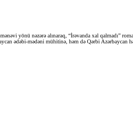
eya-mənəvi yönü nəzərə alınaraq, “İrəvanda xal qalmadı” ro
can ədəbi-mədəni mühitinə, həm də Qərbi Azərbaycan həqiq