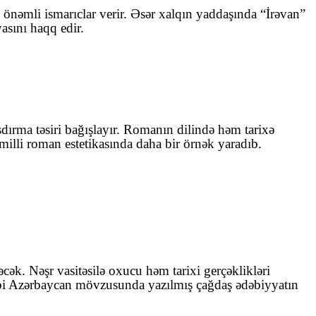
nəmli ismarıclar verir. Əsər xalqın yaddaşında “İrəvan”
asını haqq edir.
aşdırma təsiri bağışlayır. Romanın dilində həm tarixə
 milli roman estetikasında daha bir örnək yaradıb.
ək. Nəşr vasitəsilə oxucu həm tarixi gerçəklikləri
 Qərbi Azərbaycan mövzusunda yazılmış çağdaş ədəbiyyatın