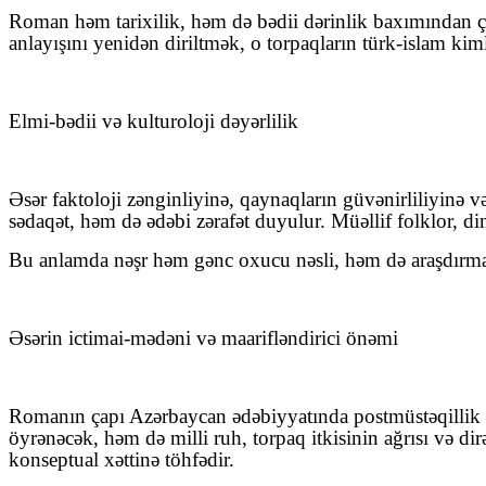
Roman həm tarixilik, həm də bədii dərinlik baxımından 
anlayışını yenidən diriltmək, o torpaqların türk-islam ki
Elmi-bədii və kulturoloji dəyərlilik
Əsər faktoloji zənginliyinə, qaynaqların güvənirliliyinə v
sədaqət, həm də ədəbi zərafət duyulur. Müəllif folklor, din
Bu anlamda nəşr həm gənc oxucu nəsli, həm də araşdırma
Əsərin ictimai-mədəni və maarifləndirici önəmi
Romanın çapı Azərbaycan ədəbiyyatında postmüstəqillik dö
öyrənəcək, həm də milli ruh, torpaq itkisinin ağrısı və d
konseptual xəttinə töhfədir.