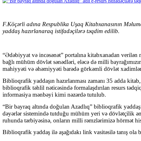
F.Köçərli adına Respublika Uşaq Kitabxanasının Məlumat-
yaddaş hazırlanaraq istifadəçilərə təqdim edilib.
“Ədəbiyyat və incəsənət” portalına kitabxanadan verilən 
bağlı mühüm dövlət sənədləri, eləcə də milli bayrağımızın
mahiyyəti və əhəmiyyəti barədə görkəmli dövlət xadimləri
Biblioqrafik yaddaşın hazırlanması zamanı 35 adda kitab, 
biblioqrafik təhlil nəticəsində formalaşdırılan resurs tədq
informasiya mənbəyi kimi nəzərdə tutulub.
“Bir bayraq altında doğulan Azadlıq” biblioqrafik yadda
dəyərlər sistemində tutduğu mühüm yeri və dövlətçilik ən
ruhunda tərbiyəsinə, onların milli rəmzlərimizə hörmət his
Biblioqrafik yaddaş ilə aşağıdakı link vasitəsilə tanış ola b