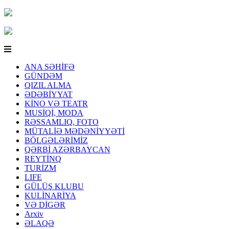
ANA SƏHİFƏ
GÜNDƏM
QIZIL ALMA
ƏDƏBİYYAT
KİNO VƏ TEATR
MUSİQİ, MODA
RƏSSAMLIQ, FOTO
MÜTALİƏ MƏDƏNİYYƏTİ
BÖLGƏLƏRİMİZ
QƏRBİ AZƏRBAYCAN
REYTİNQ
TURİZM
LIFE
GÜLÜŞ KLUBU
KULİNARİYA
VƏ DİGƏR
Arxiv
ƏLAQƏ