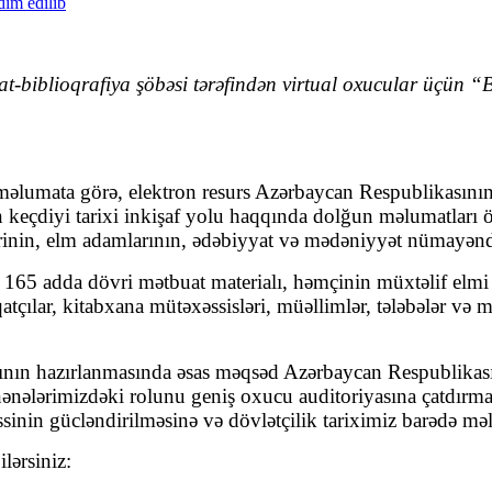
biblioqrafiya şöbəsi tərəfindən virtual oxucular üçün “B
məlumata görə, elektron resurs Azərbaycan Respublikasının
 keçdiyi tarixi inkişaf yolu haqqında dolğun məlumatları ö
nin, elm adamlarının, ədəbiyyat və mədəniyyət nümayəndələr
165 adda dövri mətbuat materialı, həmçinin müxtəlif elmi v
iqatçılar, kitabxana mütəxəssisləri, müəllimlər, tələbələr v
şının hazırlanmasında əsas məqsəd Azərbaycan Respublikası
ənələrimizdəki rolunu geniş oxucu auditoriyasına çatdırma
sinin gücləndirilməsinə və dövlətçilik tariximiz barədə məlu
ilərsiniz: