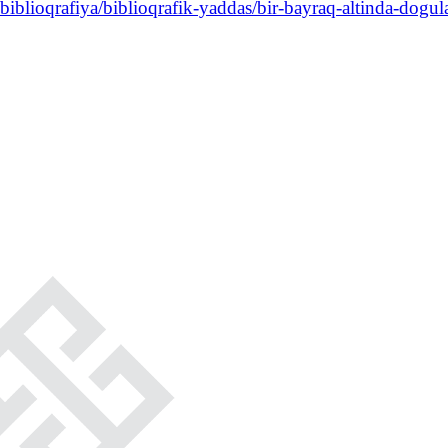
blioqrafiya/biblioqrafik-yaddas/bir-bayraq-altinda-dogul