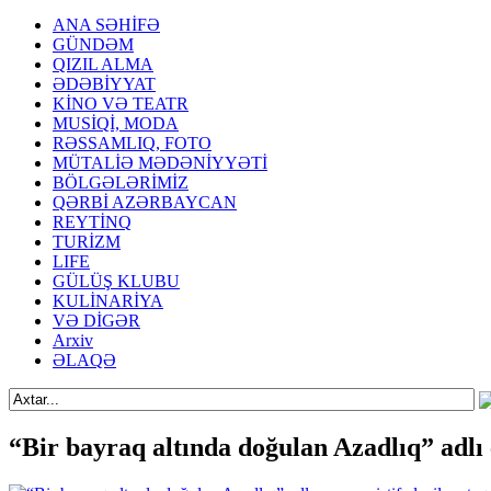
ANA SƏHİFƏ
GÜNDƏM
QIZIL ALMA
ƏDƏBİYYAT
KİNO VƏ TEATR
MUSİQİ, MODA
RƏSSAMLIQ, FOTO
MÜTALİƏ MƏDƏNİYYƏTİ
BÖLGƏLƏRİMİZ
QƏRBİ AZƏRBAYCAN
REYTİNQ
TURİZM
LIFE
GÜLÜŞ KLUBU
KULİNARİYA
VƏ DİGƏR
Arxiv
ƏLAQƏ
“Bir bayraq altında doğulan Azadlıq” adlı e