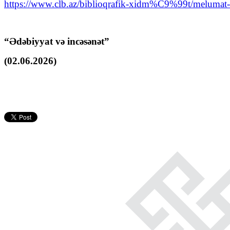
https://www.clb.az/biblioqrafik-xidm%C9%99t/melumat-bi
“Ədəbiyyat və incəsənət”
(02.06.2026)