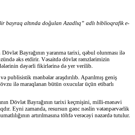
ir bayraq altında doğulan Azadlıq” adlı biblioqrafik e-
 Dövlət Bayrağının yaranma tarixi, qəbul olunması ilə
zündə əks etdirir. Vəsaitdə dövlət rəmzlərimizin
inin dəyərli fikirlərinə də yer verilib.
ə publisistik mənbələr araşdırılıb. Aparılmış geniş
ə mövzu ilə maraqlanan bütün oxucular üçün etibarlı
nın Dövlət Bayrağının tarixi keçmişini, milli-mənəvi
qdır. Eyni zamanda, resursun gənc nəslin vətənpərvərlik
matlılığının artırılmasına töhfə verəcəyi nəzərdə tutulur.