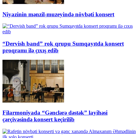
Niyazinin mənzil-muzeyində növbəti konsert
“Dervish band” rok qrupu Sumqayıtda konsert
proqramı ilə çıxış edib
Filarmoniyada “Gənclərə dəstək” layihəsi
çərçivəsində konsert keçirilib