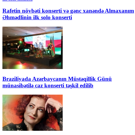
Rafetin növbəti konserti və gənc xanəndə Almaxanım
Əhmədlinin ilk solo konserti
Braziliyada Azərbaycanın Müstəqillik Günü
münasibətilə caz konserti təşkil edilib