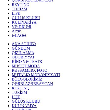
QƏRBİ AZƏRBAYCAN
REYTİNQ
TURİZM
LIFE
GÜLÜŞ KLUBU
KULİNARİYA
VƏ DİGƏR
Arxiv
ƏLAQƏ
ANA SƏHİFƏ
GÜNDƏM
QIZIL ALMA
ƏDƏBİYYAT
KİNO VƏ TEATR
MUSİQİ, MODA
RƏSSAMLIQ, FOTO
MÜTALİƏ MƏDƏNİYYƏTİ
BÖLGƏLƏRİMİZ
QƏRBİ AZƏRBAYCAN
REYTİNQ
TURİZM
LIFE
GÜLÜŞ KLUBU
KULİNARİYA