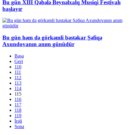
Bu gün XIII Qəbələ Beynəlxalq Musiqi Festivalı
başlayır
Bu gün həm də görkəmli bəstəkar Şəfiqə
Axundovanın anım günüdür
Başa
Geri
110
111
112
113
114
115
116
117
118
119
İrəli
Sona