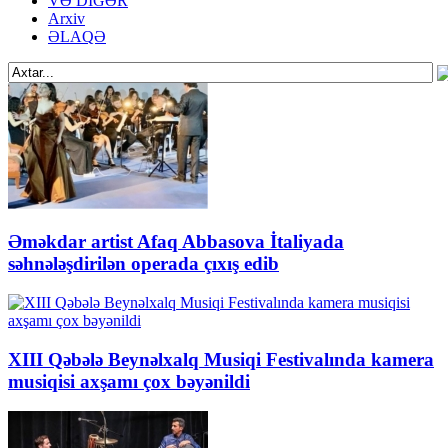
VƏ DİGƏR
Arxiv
ƏLAQƏ
Əməkdar artist Afaq Abbasova İtaliyada
səhnələşdirilən operada çıxış edib
XIII Qəbələ Beynəlxalq Musiqi Festivalında kamera
musiqisi axşamı çox bəyənildi