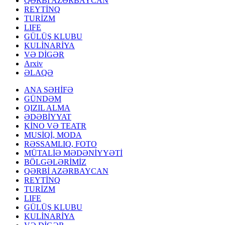
QƏRBİ AZƏRBAYCAN
REYTİNQ
TURİZM
LIFE
GÜLÜŞ KLUBU
KULİNARİYA
VƏ DİGƏR
Arxiv
ƏLAQƏ
ANA SƏHİFƏ
GÜNDƏM
QIZIL ALMA
ƏDƏBİYYAT
KİNO VƏ TEATR
MUSİQİ, MODA
RƏSSAMLIQ, FOTO
MÜTALİƏ MƏDƏNİYYƏTİ
BÖLGƏLƏRİMİZ
QƏRBİ AZƏRBAYCAN
REYTİNQ
TURİZM
LIFE
GÜLÜŞ KLUBU
KULİNARİYA