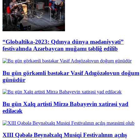
“Globaltika-2023: Qdınya dünya mədəniyyəti”
festivalında Azərbaycan muğamı təbliğ edilib
Bu gün görkəmli bəstəkar Vasif Adıgözəlovun doğum
günüdür
Bu gün Xalq artisti Mirzə Babayevin xatirəsi yad
ediləcək
XIII Qəbələ Beynəlxalq Musiqi Festivalının açılış