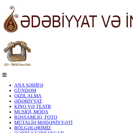
ANA SƏHİFƏ
GÜNDƏM
QIZIL ALMA
ƏDƏBİYYAT
KİNO VƏ TEATR
MUSİQİ, MODA
RƏSSAMLIQ, FOTO
MÜTALİƏ MƏDƏNİYYƏTİ
BÖLGƏLƏRİMİZ