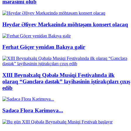
mərasimi olub
Heydər Əliyev Mərkəzində möhtəşəm konsert olacaq
Ferhat Göçer yenidən Bakıya gəlir
XIII Beynəlxalq Qəbələ Musiqi Festivalında ilk
olaraq “Gənclərə dəstək” layihəsinin iştirakçıları çıxış
edib
Sadəcə Flora Kərimova...