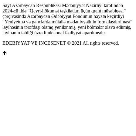
Sayt Azərbaycan Respublikası Mədəniyyət Nazirliyi tərəfindən
2024-cü ildə “Qeyri-hökumət təşkilatları üçün qrant müsabiqəsi”
çərçivəsində Azərbaycan Ədəbiyyat Fondunun həyata keçirdiyi
“Yeniyetmə və gənclərdə mütaliə mədəniyyətinin formalaşdırılması”
layihəsinin tərəfdaşı olaraq yenilənmiş, yeni bölmələr əlavə ediımiş,
layihənin təbliği üzrə funksional fəaliyyət aparılmışdır.
EDEBIYYAT VE INCESENET © 2021 All rights reserved.