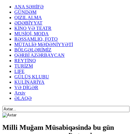
ANA SƏHİFƏ
GÜNDƏM
QIZIL ALMA
ƏDƏBİYYAT
KİNO VƏ TEATR
MUSİQİ, MODA
RƏSSAMLIQ, FOTO
MÜTALİƏ MƏDƏNİYYƏTİ
BÖLGƏLƏRİMİZ
QƏRBİ AZƏRBAYCAN
REYTİNQ
TURİZM
LIFE
GÜLÜŞ KLUBU
KULİNARİYA
VƏ DİGƏR
Arxiv
ƏLAQƏ
Milli Muğam Müsabiqəsində bu gün