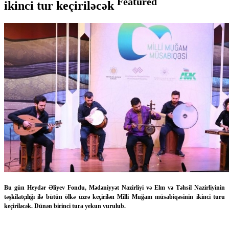
Featured
ikinci tur keçiriləcək
Bu gün Heydər Əliyev Fondu, Mədəniyyət Nazirliyi və Elm və Təhsil Nazirliyinin
təşkilatçılığı ilə bütün ölkə üzrə keçirilən Milli Muğam müsabiqəsinin ikinci turu
keçiriləcək. Dünən birinci tura yekun vurulub.