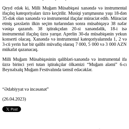
Qeyd edək ki, Milli Muğam Müsabiqəsi xanəndə və instrumental
ifaçılıq kateqoriyaları üzrə keçirilir. Musiqi yarışmasına yaşı 18-dən
35-dək olan xanəndə və instrumental ifaçılar müraciət edib. Müraciət
etmiş şəxslərin ilkin seçim turlarından sonra müsabiqəyə 38 nəfər
vəsiqə qazanıb. 38 iştirakçıdan 20-si xanəndəlik, 18-i isə
instrumental ifaçılıq üzrə yarışır. Aprelin 30-da müsabiqənin yekun
konserti olacaq. Xanəndə və instrumental kateqoriyalarında 1, 2 və
3-cü yerin hər bir qalibi müvafiq olaraq 7 000, 5 000 və 3 000 AZN
mükafat qazanacaq.
Milli Muğam Müsabiqəsinin qalibləri-xanəndə və instrumental ifa
üzrə birinci yeri tutan iştirakçılar ölkəmizi “Muğam aləmi” 6-cı
Beynəlxalq Muğam Festivalında təmsil edəcəklər.
“Ədəbiyyat və incəsənət”
(26.04.2023)