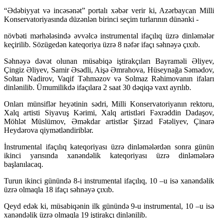
“Ədəbiyyat və incəsənət” portalı xəbər verir ki, Azərbaycan Milli
Konservatoriyasında düzənlən birinci seçim turlarının dünənki -
növbəti mərhələsində əvvəlcə instrumental ifaçılıq üzrə dinləmələr
keçirilib. Sözügedən kateqoriya üzrə 8 nəfər ifaçı səhnəyə çıxıb.
Səhnəyə dəvət olunan müsabiqə iştirakçıları Bayraməli Əliyev,
Çingiz Əliyev, Samir Əsədli, Aişə Əmrahova, Hüseynağa Səmədov,
Soltan Nadirov, Vaqif Təhməzov və Solmaz Rəhimovanın ifaları
dinlənilib. Ümumilikdə ifaçılara 2 saat 30 dəqiqə vaxt ayrılıb.
Onları münsiflər heyətinin sədri, Milli Konservatoriyanın rektoru,
Xalq artisti Siyavuş Kərimi, Xalq artistləri Fəxrəddin Dadaşov,
Möhlət Müslümov, Əməkdar artistlər Şirzad Fətəliyev, Çinarə
Heydərova qiymətləndiriblər.
İnstrumental ifaçılıq kateqoriyası üzrə dinləmələrdən sonra günün
ikinci yarısında xanəndəlik kateqoriyası üzrə dinləmələrə
başlanılacaq.
Turun ikinci günündə 8-i instrumental ifaçılıq, 10 –u isə xanəndəlik
üzrə olmaqla 18 ifaçı səhnəyə çıxıb.
Qeyd edək ki, müsabiqənin ilk günündə 9-u instrumental, 10 –u isə
xanəndəlik üzrə olmaqla 19 iştirakçı dinlənilib.