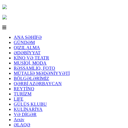
ANA SƏHİFƏ
GÜNDƏM
QIZIL ALMA
ƏDƏBİYYAT
KİNO VƏ TEATR
MUSİQİ, MODA
RƏSSAMLIQ, FOTO
MÜTALİƏ MƏDƏNİYYƏTİ
BÖLGƏLƏRİMİZ
QƏRBİ AZƏRBAYCAN
REYTİNQ
TURİZM
LIFE
GÜLÜŞ KLUBU
KULİNARİYA
VƏ DİGƏR
Arxiv
ƏLAQƏ