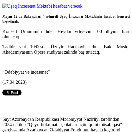
Mayın 12-də Bakı şəhəri 4 nömrəli Uşaq İncəsənət Məktəbinin hesabat konserti
keçiriləcək.
Konsert Ümummilli lider Heydər Əliyevin 100 illiyinə həsr
olunacaq.
Tədbir saat 19:00-da Üzeyir Hacıbəyli adına Bakı Musiqi
Akademiyasının Opera studiyası zalında baş tutacaq.
“Ədəbiyyat və incəsənət”
(17.04.2023)
Sayt Azərbaycan Respublikası Mədəniyyət Nazirliyi tərəfindən
2024-cü ildə “Qeyri-hökumət təşkilatları üçün qrant müsabiqəsi”
çərçivəsində Azərbaycan Ədəbiyyat Fondunun həyata keçirdiyi