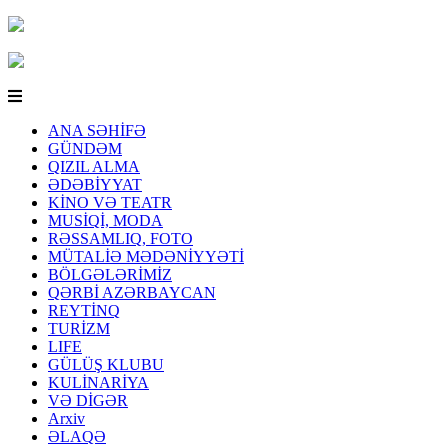
ANA SƏHİFƏ
GÜNDƏM
QIZIL ALMA
ƏDƏBİYYAT
KİNO VƏ TEATR
MUSİQİ, MODA
RƏSSAMLIQ, FOTO
MÜTALİƏ MƏDƏNİYYƏTİ
BÖLGƏLƏRİMİZ
QƏRBİ AZƏRBAYCAN
REYTİNQ
TURİZM
LIFE
GÜLÜŞ KLUBU
KULİNARİYA
VƏ DİGƏR
Arxiv
ƏLAQƏ