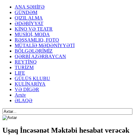
ANA SƏHİFƏ
GÜNDƏM
QIZIL ALMA
ƏDƏBİYYAT
KİNO VƏ TEATR
MUSİQİ, MODA
RƏSSAMLIQ, FOTO
MÜTALİƏ MƏDƏNİYYƏTİ
BÖLGƏLƏRİMİZ
QƏRBİ AZƏRBAYCAN
REYTİNQ
TURİZM
LIFE
GÜLÜŞ KLUBU
KULİNARİYA
VƏ DİGƏR
Arxiv
ƏLAQƏ
Uşaq İncəsənət Məktəbi hesabat verəcək