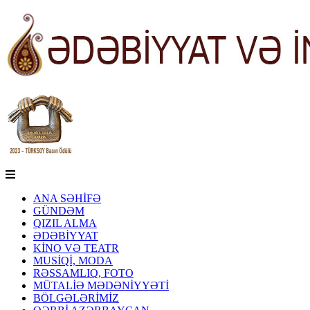
ANA SƏHİFƏ
GÜNDƏM
QIZIL ALMA
ƏDƏBİYYAT
KİNO VƏ TEATR
MUSİQİ, MODA
RƏSSAMLIQ, FOTO
MÜTALİƏ MƏDƏNİYYƏTİ
BÖLGƏLƏRİMİZ