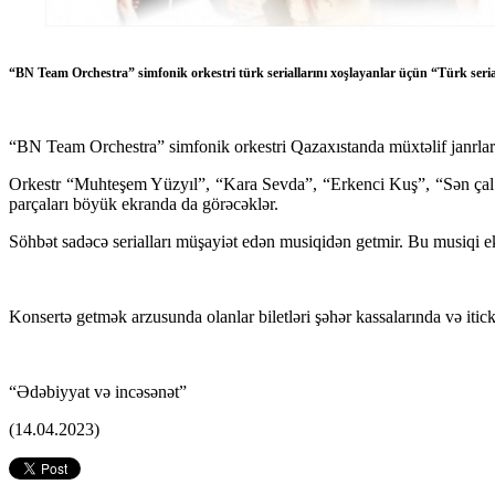
“BN Team Orchestra” simfonik orkestri türk seriallarını xoşlayanlar üçün “Türk seria
“BN Team Orchestra” simfonik orkestri Qazaxıstanda müxtəlif janrlar üz
Orkestr “Muhteşem Yüzyıl”, “Kara Sevda”, “Erkenci Kuş”, “Sən çal kap
parçaları böyük ekranda da görəcəklər.
Söhbət sadəcə serialları müşayiət edən musiqidən getmir. Bu musiqi ek
Konsertə getmək arzusunda olanlar biletləri şəhər kassalarında və iticke
“Ədəbiyyat və incəsənət”
(14.04.2023)