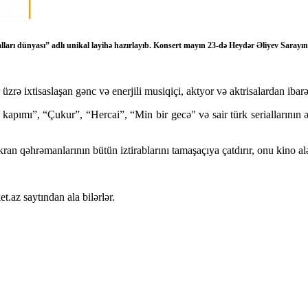
lları dünyası” adlı unikal layihə hazırlayıb. Konsert mayın 23-də Heydər Əliyev Sarayı
rə ixtisaslaşan gənc və enerjili musiqiçi, aktyor və aktrisalardan ibar
ımı”, “Çukur”, “Hercai”, “Min bir gecə" və sair türk seriallarının əsa
ran qəhrəmanlarının bütün iztirablarını tamaşaçıya çatdırır, onu kino al
t.az saytından ala bilərlər.