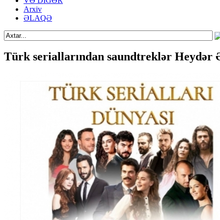
VƏ DİGƏR
Arxiv
ƏLAQƏ
Türk seriallarından saundtreklər Heydər Ə