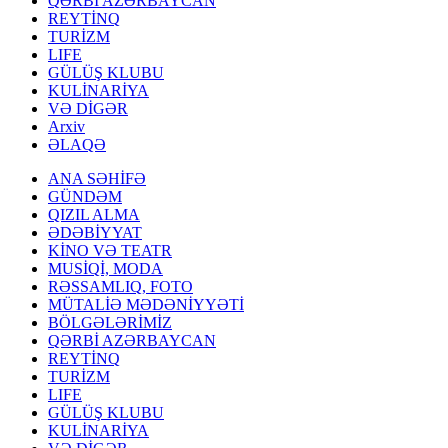
QƏRBİ AZƏRBAYCAN
REYTİNQ
TURİZM
LIFE
GÜLÜŞ KLUBU
KULİNARİYA
VƏ DİGƏR
Arxiv
ƏLAQƏ
ANA SƏHİFƏ
GÜNDƏM
QIZIL ALMA
ƏDƏBİYYAT
KİNO VƏ TEATR
MUSİQİ, MODA
RƏSSAMLIQ, FOTO
MÜTALİƏ MƏDƏNİYYƏTİ
BÖLGƏLƏRİMİZ
QƏRBİ AZƏRBAYCAN
REYTİNQ
TURİZM
LIFE
GÜLÜŞ KLUBU
KULİNARİYA