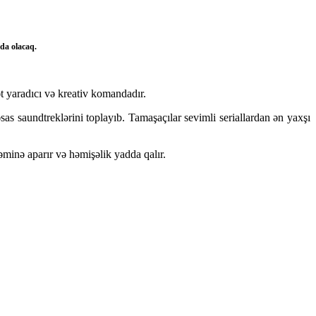
nda olacaq.
ət yaradıcı və kreativ komandadır.
s saundtreklərini toplayıb. Tamaşaçılar sevimli seriallardan ən yaxşı
əminə aparır və həmişəlik yadda qalır.