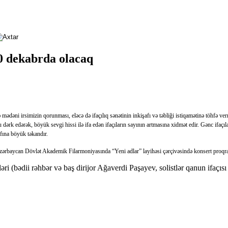
20 dekabrda olacaq
mədəni irsimizin qorunması, eləcə də ifaçılıq sənətinin inkişafı və təbliği istiqamətinə töhfə ve
rk edərək, böyük sevgi hissi ilə ifa edən ifaçıların sayının artmasına xidmət edir. Gənc ifaçıların
fına böyük təkandır.
ərbaycan Dövlət Akademik Filarmoniyasında “Yeni adlar” layihəsi çərçivəsində konsert proqra
 (bədii rəhbər və baş dirijor Ağaverdi Paşayev, solistlər qanun ifaçıs