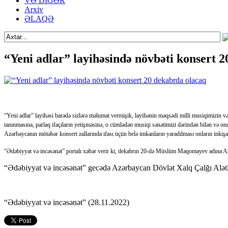
VƏ DİGƏR
Arxiv
ƏLAQƏ
“Yeni adlar” layihəsində növbəti konsert 
“Yeni adlar” layihəsi barədə sizlərə məlumat vermişik, layihənin məqsədi milli musiqimizin və 
tanınmasına, parlaq ifaçıların yetişməsinə, o cümlədən musiqi sənətimizi dərindən bilən və onu də
Azərbaycanın mötəbər konsert zallarında ifası üçün belə imkanların yaradılması onların inkişa
“Ədəbiyyat və incəsənət” portalı xəbər verir ki, dekabrın 20-də Müslüm Maqomayev adına Az
“Ədəbiyyat və incəsənət” gecədə Azərbaycan Dövlət Xalq Çalğı Alətləri
“Ədəbiyyat və incəsənət” (28.11.2022)