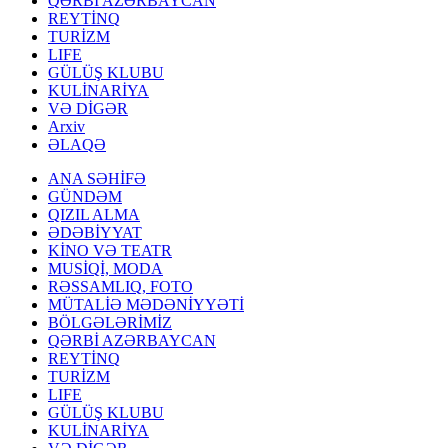
QƏRBİ AZƏRBAYCAN
REYTİNQ
TURİZM
LIFE
GÜLÜŞ KLUBU
KULİNARİYA
VƏ DİGƏR
Arxiv
ƏLAQƏ
ANA SƏHİFƏ
GÜNDƏM
QIZIL ALMA
ƏDƏBİYYAT
KİNO VƏ TEATR
MUSİQİ, MODA
RƏSSAMLIQ, FOTO
MÜTALİƏ MƏDƏNİYYƏTİ
BÖLGƏLƏRİMİZ
QƏRBİ AZƏRBAYCAN
REYTİNQ
TURİZM
LIFE
GÜLÜŞ KLUBU
KULİNARİYA