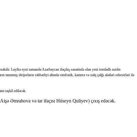
rməkdir. Layihə eyni zamanda Azərbaycan ifaçılıq sənətində olan yeni istedadlı nəslin
 tanınmış dirijorların rəhbərliyi altında simfonik, kamera və xalq çalğı alətləri orkestrləri ilə
mı təşkil ediləcək.
ı Aişə Əmrahova və tar ifaçısı Hüseyn Quliyev) çıxış edəcək.