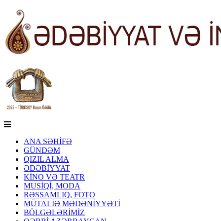
ANA SƏHİFƏ
GÜNDƏM
QIZIL ALMA
ƏDƏBİYYAT
KİNO VƏ TEATR
MUSİQİ, MODA
RƏSSAMLIQ, FOTO
MÜTALİƏ MƏDƏNİYYƏTİ
BÖLGƏLƏRİMİZ