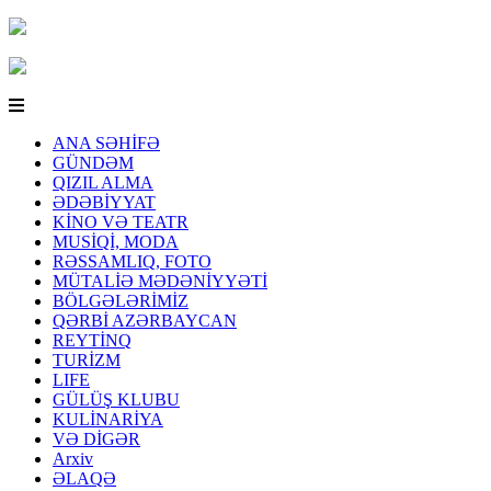
ANA SƏHİFƏ
GÜNDƏM
QIZIL ALMA
ƏDƏBİYYAT
KİNO VƏ TEATR
MUSİQİ, MODA
RƏSSAMLIQ, FOTO
MÜTALİƏ MƏDƏNİYYƏTİ
BÖLGƏLƏRİMİZ
QƏRBİ AZƏRBAYCAN
REYTİNQ
TURİZM
LIFE
GÜLÜŞ KLUBU
KULİNARİYA
VƏ DİGƏR
Arxiv
ƏLAQƏ