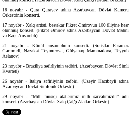
16 noyabr - Qara Qarayev adına Azərbaycan Dövlət Kamera
Orkestrinin konserti.
17 noyabr - Xalq artisti, bəstəkar Fikrət Əmirovun 100 illiyinə həsr
olunmuş konsert. (Fikrət Əmirov adına Azərbaycan Dövlət Mahnı
və Rəqs Ansamblı)
21 noyabr - Könül ansamblının konserti. (Solistlər Fəraməz
Gərmrudi, Nəzakət Teymurova, Gülyanaq Məmmədova, Teyyub
Aslanov)
23 noyabr - Braziliya səfirliyinin tədbiri. (Azərbaycan Dövlət Simli
Kvarteti)
26 noyabr - İtaliya səfirliyinin tədbiri. (Üzeyir Hacıbəyli adına
Azərbaycan Dövlət Simfonik Orkestri)
29 noyabr - “Milli musiqi alətlərimiz milli sərvətimizdir” adlı
konsert. (Azərbaycan Dövlət Xalq Çalğı Alətləri Orkestri)