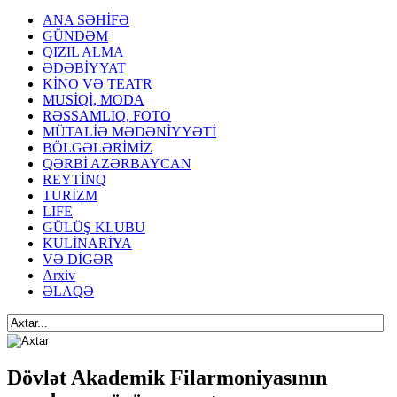
ANA SƏHİFƏ
GÜNDƏM
QIZIL ALMA
ƏDƏBİYYAT
KİNO VƏ TEATR
MUSİQİ, MODA
RƏSSAMLIQ, FOTO
MÜTALİƏ MƏDƏNİYYƏTİ
BÖLGƏLƏRİMİZ
QƏRBİ AZƏRBAYCAN
REYTİNQ
TURİZM
LIFE
GÜLÜŞ KLUBU
KULİNARİYA
VƏ DİGƏR
Arxiv
ƏLAQƏ
Dövlət Akademik Filarmoniyasının