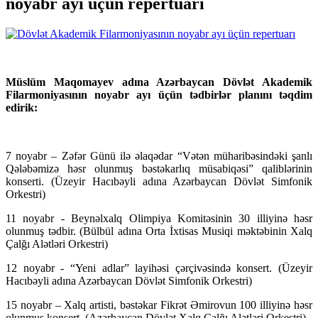
noyabr ayı üçün repertuarı
Müslüm Maqomayev adına Azərbaycan Dövlət Akademik
Filarmoniyasının noyabr ayı üçün tədbirlər planını təqdim
edirik:
7 noyabr – Zəfər Günü ilə əlaqədar “Vətən müharibəsindəki şanlı
Qələbəmizə həsr olunmuş bəstəkarlıq müsabiqəsi” qaliblərinin
konserti. (Üzeyir Hacıbəyli adına Azərbaycan Dövlət Simfonik
Orkestri)
11 noyabr - Beynəlxalq Olimpiya Komitəsinin 30 illiyinə həsr
olunmuş tədbir. (Bülbül adına Orta İxtisas Musiqi məktəbinin Xalq
Çalğı Alətləri Orkestri)
12 noyabr - “Yeni adlar” layihəsi çərçivəsində konsert. (Üzeyir
Hacıbəyli adına Azərbaycan Dövlət Simfonik Orkestri)
15 noyabr – Xalq artisti, bəstəkar Fikrət Əmirovun 100 illiyinə həsr
olunmuş konsert. (Azərbaycan Dövlət Xalq Çalğı Alətləri Orkestri)