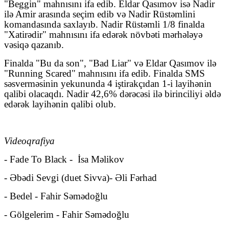
"Beggin" mahnısını ifa edib. Eldar Qasımov isə Nadir
ilə Amir arasında seçim edib və Nadir Rüstəmlini
komandasında saxlayıb. Nadir Rüstəmli 1/8 finalda
"Xatirədir" mahnısını ifa edərək növbəti mərhələyə
vəsiqə qazanıb.
Finalda "Bu da son", "Bad Liar" və Eldar Qasımov ilə
"Running Scared" mahnısını ifa edib. Finalda SMS
səsverməsinin yekununda 4 iştirakçıdan 1-i layihənin
qalibi olacaqdı. Nadir 42,6% dərəcəsi ilə birinciliyi əldə
edərək layihənin qalibi olub.
Videoqrafiya
- Fade To Black -
İsa Məlikov
- Əbədi Sevgi (duet Sivva)- Əli Fərhad
- Bedel - Fahir Səmədoğlu
- Gölgelerim - Fahir Səmədoğlu