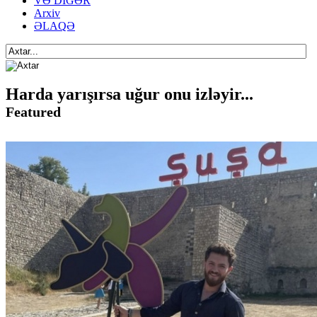
VƏ DİGƏR
Arxiv
ƏLAQƏ
Harda yarışırsa uğur onu izləyir...
Featured