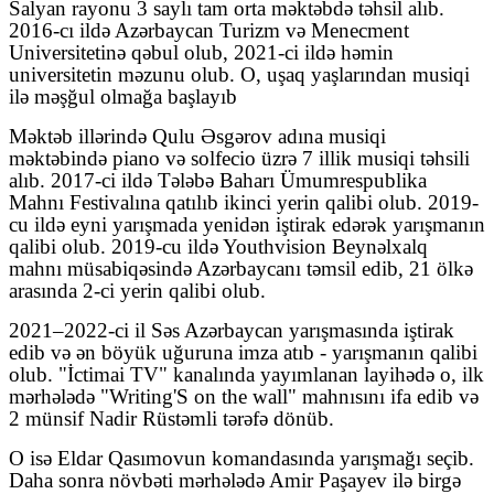
Salyan rayonu 3 saylı tam orta məktəbdə təhsil alıb.
2016-cı ildə Azərbaycan Turizm və Menecment
Universitetinə qəbul olub, 2021-ci ildə həmin
universitetin məzunu olub. O, uşaq yaşlarından musiqi
ilə məşğul olmağa başlayıb
Məktəb illərində Qulu Əsgərov adına musiqi
məktəbində piano və solfecio üzrə 7 illik musiqi təhsili
alıb. 2017-ci ildə Tələbə Baharı Ümumrespublika
Mahnı Festivalına qatılıb ikinci yerin qalibi olub. 2019-
cu ildə eyni yarışmada yenidən iştirak edərək yarışmanın
qalibi olub. 2019-cu ildə Youthvision Beynəlxalq
mahnı müsabiqəsində Azərbaycanı təmsil edib, 21 ölkə
arasında 2-ci yerin qalibi olub.
2021–2022-ci il Səs Azərbaycan yarışmasında iştirak
edib və ən böyük uğuruna imza atıb - yarışmanın qalibi
olub. "İctimai TV" kanalında yayımlanan layihədə o, ilk
mərhələdə "Writing'S on the wall" mahnısını ifa edib və
2 münsif Nadir Rüstəmli tərəfə dönüb.
O isə Eldar Qasımovun komandasında yarışmağı seçib.
Daha sonra növbəti mərhələdə Amir Paşayev ilə birgə