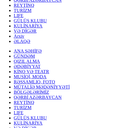
QƏRBİ AZƏRBAYCAN
REYTİNQ
TURİZM
LIFE
GÜLÜŞ KLUBU
KULİNARİYA
VƏ DİGƏR
Arxiv
ƏLAQƏ
ANA SƏHİFƏ
GÜNDƏM
QIZIL ALMA
ƏDƏBİYYAT
KİNO VƏ TEATR
MUSİQİ, MODA
RƏSSAMLIQ, FOTO
MÜTALİƏ MƏDƏNİYYƏTİ
BÖLGƏLƏRİMİZ
QƏRBİ AZƏRBAYCAN
REYTİNQ
TURİZM
LIFE
GÜLÜŞ KLUBU
KULİNARİYA