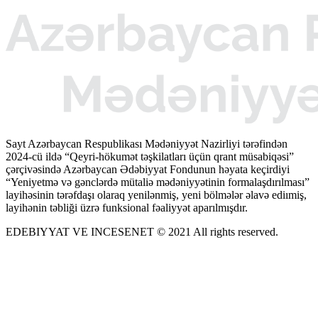
Sayt Azərbaycan Respublikası Mədəniyyət Nazirliyi tərəfindən
2024-cü ildə “Qeyri-hökumət təşkilatları üçün qrant müsabiqəsi”
çərçivəsində Azərbaycan Ədəbiyyat Fondunun həyata keçirdiyi
“Yeniyetmə və gənclərdə mütaliə mədəniyyətinin formalaşdırılması”
layihəsinin tərəfdaşı olaraq yenilənmiş, yeni bölmələr əlavə ediımiş,
layihənin təbliği üzrə funksional fəaliyyət aparılmışdır.
EDEBIYYAT VE INCESENET © 2021 All rights reserved.