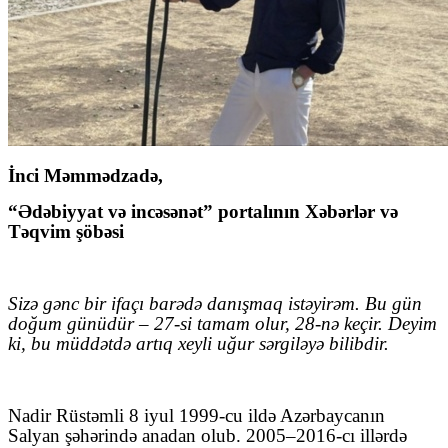
İnci Məmmədzadə,
“Ədəbiyyat və incəsənət” portalının Xəbərlər və
Təqvim şöbəsi
Sizə gənc bir ifaçı barədə danışmaq istəyirəm. Bu gün
doğum günüdür – 27-si tamam olur, 28-nə keçir. Deyim
ki, bu müddətdə artıq xeyli uğur sərgiləyə bilibdir.
Nadir Rüstəmli 8 iyul 1999-cu ildə Azərbaycanın
Salyan şəhərində anadan olub.
2005–2016-cı illərdə