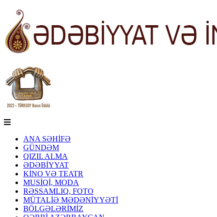
ANA SƏHİFƏ
GÜNDƏM
QIZIL ALMA
ƏDƏBİYYAT
KİNO VƏ TEATR
MUSİQİ, MODA
RƏSSAMLIQ, FOTO
MÜTALİƏ MƏDƏNİYYƏTİ
BÖLGƏLƏRİMİZ