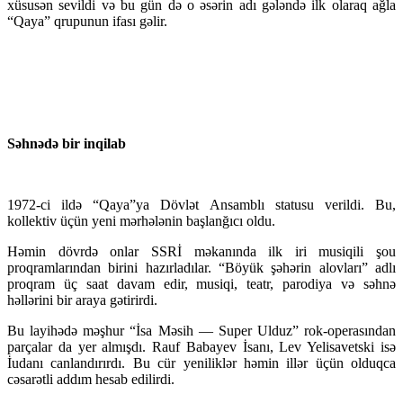
xüsusən sevildi və bu gün də o əsərin adı gələndə ilk olaraq ağla
“Qaya” qrupunun ifası gəlir.
Səhnədə bir inqilab
1972-ci ildə “Qaya”ya Dövlət Ansamblı statusu verildi. Bu,
kollektiv üçün yeni mərhələnin başlanğıcı oldu.
Həmin dövrdə onlar SSRİ məkanında ilk iri musiqili şou
proqramlarından birini hazırladılar. “Böyük şəhərin alovları” adlı
proqram üç saat davam edir, musiqi, teatr, parodiya və səhnə
həllərini bir araya gətirirdi.
Bu layihədə məşhur “İsa Məsih — Super Ulduz” rok-operasından
parçalar da yer almışdı. Rauf Babayev İsanı, Lev Yelisavetski isə
İudanı canlandırırdı. Bu cür yeniliklər həmin illər üçün olduqca
cəsarətli addım hesab edilirdi.