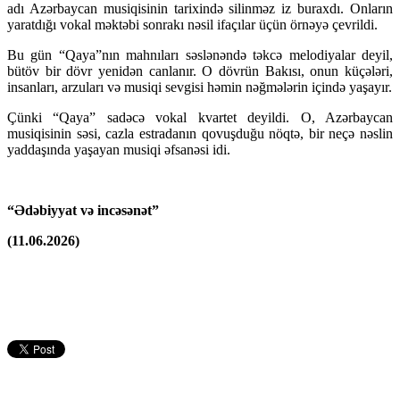
adı Azərbaycan musiqisinin tarixində silinməz iz buraxdı. Onların
yaratdığı vokal məktəbi sonrakı nəsil ifaçılar üçün örnəyə çevrildi.
Bu gün “Qaya”nın mahnıları səslənəndə təkcə melodiyalar deyil,
bütöv bir dövr yenidən canlanır. O dövrün Bakısı, onun küçələri,
insanları, arzuları və musiqi sevgisi həmin nəğmələrin içində yaşayır.
Çünki “Qaya” sadəcə vokal kvartet deyildi. O, Azərbaycan
musiqisinin səsi, cazla estradanın qovuşduğu nöqtə, bir neçə nəslin
yaddaşında yaşayan musiqi əfsanəsi idi.
“Ədəbiyyat və incəsənət”
(11.06.2026)