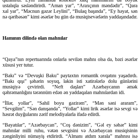
ustalıqla səsləndirirdi. “Aman yar”, “Araxçının məndədir”, “Qara
xal yar”, “Məcnun gəzər Leylini”, “Bulaq başında”, “Ey həyat, sən
nə qəribəsən” kimi əsərlər bu gün də musiqisevərlərin yaddaşındadır.
Hamının dilində olan mahnılar
“Qaya”nın repertuarında onlarla sevilən mahnı olsa da, bəzi əsərlər
xüsusi yer tutur.
“Bakı” və “Devuşki Baku” paytaxtın romantik ovqatını yaşadırdı.
“Bakı qışı” şəhərin soyuq, lakin isti xatirələrlə dolu günlərini
musiqiyə çevirirdi. “Neft daşları” Azərbaycanın əmək
qəhrəmanlığını tərənnüm edən ən yaddaqalan mahnılardan idi.
“İllər, yollar”, “Sahil boyu gəzirəm”, “Mən səni araram”,
“Sevgilim”, “Sən danışanda”, “Yollar” kimi lirik əsərlər isə sevgi və
həsrət duyğularını zərif melodiyalarla ifadə edirdi.
“Bayatılar”, “Azərbaycan”, “Coş dənizim”, “Gəl ey səhər” kimi
mahnılar milli ruhu, vətən sevgisini və Azərbaycan musiqisinin
zənginliyini nümayiş etdirirdi. “Almanı atdım xarala” mahnısı isə