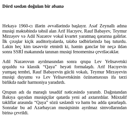
Dörd səsdən doğulan bir əfsanə
Hekayə 1960-cı illərin əvvəllərində başlayır. Asəf Zeynallı adına
musiqi məktəbində təhsil alan Arif Hacıyev, Rauf Babayev, Teymur
Mirzəyev və Adil Nəzərov vokal kvartet yaratmaq qərarına gəlirlər.
İlk çıxışlar kiçik auditoriyalarda, tələbə tədbirlərində baş tuturdu.
Lakin heç kim təsəvvür etmirdi ki, həmin gənclər bir neçə ildən
sonra SSRİ məkanında tanınan musiqi fenomeninə çevriləcəklər.
Adil Nəzərovun ayrılmasından sonra qrupa Lev Yelisavetski
qoşuldu və klassik “Qaya” heyəti formalaşdı. Arif Hacıyevin
yumşaq tembri, Rauf Babayevin güclü vokalı, Teymur Mirzəyevin
musiqi duyumu və Lev Yelisavetskinin özünəməxsus ifa tərzi
birlikdə nadir harmoniya yaradırdı.
Qrupun adı da maraqlı təsadüf nəticəsində yaranıb. Dağıstandan
Bakıya qayıdan musiqiçilər qatarda yeni ad axtarırdılar. Müxtəlif
təkliflər arasında “Qaya” sözü səsləndi və hamı bu adda qərarlaşdı.
Sonralar bu ad Azərbaycan musiqisinin ayrılmaz simvollarından
birinə çevrildi.