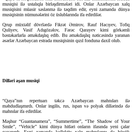
musiqisi ilə ustalıqla birləşdirmələri idi. Onlar Azərbaycan xalq
musiqisini müasir səslənmə ilə təqdim edir, eyni zamanda dünya
musiqisinin nümunələrini öz üslublarında ifa edirdilər.
Qrup müxtəlif dövrlərdə Fikrət Əmirov, Rauf Hacıyev, Tofiq
Quliyev, Vasif Adıgözəlov, Fərəc Qarayev kimi görkəmli
bəstəkarlarla əməkdaşlıq edib. Bu əməkdaşlıq nəticəsində yaranan
əsərlər Azərbaycan estrada musiqisinin qızıl fonduna daxil olub.
Dilləri aşan musiqi
“Qaya”nın repertuarı təkcə Azərbaycan mahnıları ilə
məhdudlaşmırdı. Onlar ingilis, rus, ispan və polyak dillərində də
mahnılar ifa edirdilər.
Məşhur “Guantanamera”, “Summertime”, “The Shadow of Your
Smile”, “Vehicle” kimi dünya hitləri onların ifasında yeni çalar
qazanırdı. Eyni zamanda kollektiv xalq mahnılarını da böyük