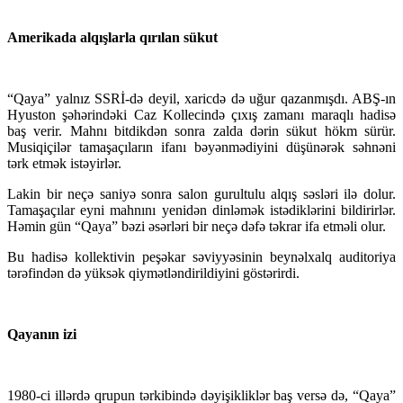
Amerikada alqışlarla qırılan sükut
“Qaya” yalnız SSRİ-də deyil, xaricdə də uğur qazanmışdı. ABŞ-ın
Hyuston şəhərindəki Caz Kollecində çıxış zamanı maraqlı hadisə
baş verir. Mahnı bitdikdən sonra zalda dərin sükut hökm sürür.
Musiqiçilər tamaşaçıların ifanı bəyənmədiyini düşünərək səhnəni
tərk etmək istəyirlər.
Lakin bir neçə saniyə sonra salon gurultulu alqış səsləri ilə dolur.
Tamaşaçılar eyni mahnını yenidən dinləmək istədiklərini bildirirlər.
Həmin gün “Qaya” bəzi əsərləri bir neçə dəfə təkrar ifa etməli olur.
Bu hadisə kollektivin peşəkar səviyyəsinin beynəlxalq auditoriya
tərəfindən də yüksək qiymətləndirildiyini göstərirdi.
Qayanın izi
1980-ci illərdə qrupun tərkibində dəyişikliklər baş versə də, “Qaya”