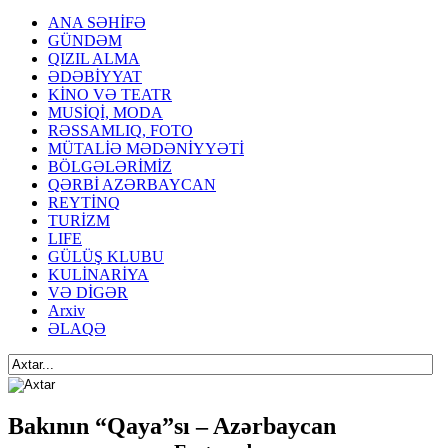
ANA SƏHİFƏ
GÜNDƏM
QIZIL ALMA
ƏDƏBİYYAT
KİNO VƏ TEATR
MUSİQİ, MODA
RƏSSAMLIQ, FOTO
MÜTALİƏ MƏDƏNİYYƏTİ
BÖLGƏLƏRİMİZ
QƏRBİ AZƏRBAYCAN
REYTİNQ
TURİZM
LIFE
GÜLÜŞ KLUBU
KULİNARİYA
VƏ DİGƏR
Arxiv
ƏLAQƏ
Bakının “Qaya”sı – Azərbaycan