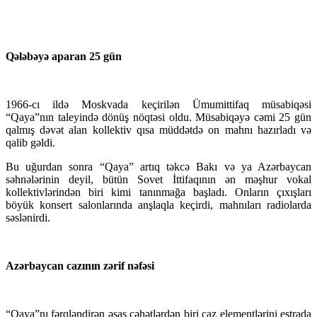
Qələbəyə aparan 25 gün
1966-cı ildə Moskvada keçirilən Ümumittifaq müsabiqəsi
“Qaya”nın taleyində dönüş nöqtəsi oldu. Müsabiqəyə cəmi 25 gün
qalmış dəvət alan kollektiv qısa müddətdə on mahnı hazırladı və
qalib gəldi.
Bu uğurdan sonra “Qaya” artıq təkcə Bakı və ya Azərbaycan
səhnələrinin deyil, bütün Sovet İttifaqının ən məşhur vokal
kollektivlərindən biri kimi tanınmağa başladı. Onların çıxışları
böyük konsert salonlarında anşlaqla keçirdi, mahnıları radiolarda
səslənirdi.
Azərbaycan cazının zərif nəfəsi
“Qaya”nı fərqləndirən əsas cəhətlərdən biri caz elementlərini estrada