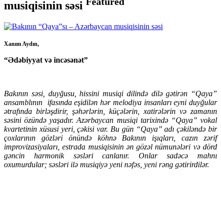
Featured
musiqisinin səsi
Xanım Aydın,
“Ədəbiyyat və incəsənət”
Bakının səsi, duyğusu, hissini musiqi dilində dilə gətirən “Qaya”
ansamblının
ifasında eşidilən hər melodiya insanları eyni duyğular
ətrafında birləşdirir, şəhərlərin, küçələrin, xatirələrin və zamanın
səsini özündə yaşadır. Azərbaycan musiqi tarixində “Qaya” vokal
kvartetinin xüsusi yeri, çəkisi var. Bu gün “Qaya” adı çəkiləndə bir
çoxlarının gözləri önündə köhnə Bakının işıqları, cazın zərif
improvizasiyaları, estrada musiqisinin ən gözəl nümunələri və dörd
gəncin harmonik səsləri canlanır. Onlar sadəcə mahnı
oxumurdular; səsləri ilə musiqiyə yeni nəfəs, yeni rəng gətirirdilər.