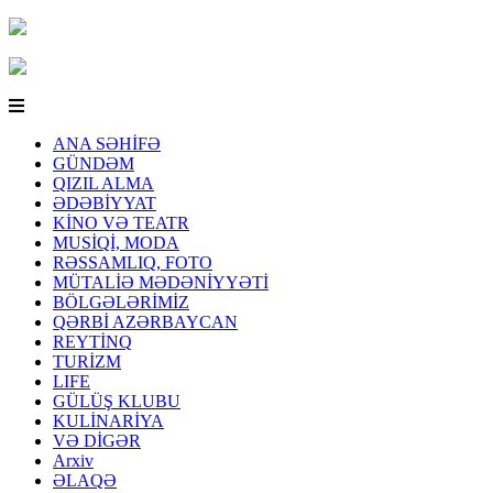
ANA SƏHİFƏ
GÜNDƏM
QIZIL ALMA
ƏDƏBİYYAT
KİNO VƏ TEATR
MUSİQİ, MODA
RƏSSAMLIQ, FOTO
MÜTALİƏ MƏDƏNİYYƏTİ
BÖLGƏLƏRİMİZ
QƏRBİ AZƏRBAYCAN
REYTİNQ
TURİZM
LIFE
GÜLÜŞ KLUBU
KULİNARİYA
VƏ DİGƏR
Arxiv
ƏLAQƏ